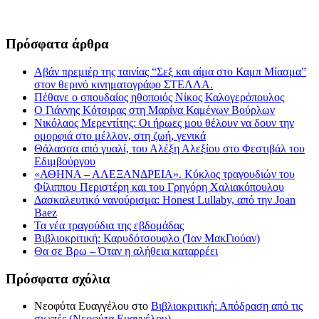
Πρόσφατα άρθρα
Αβάν πρεμιέρ της ταινίας “Σεξ και αίμα στο Καμπ Μίασμα”
στον θερινό κινηματογράφο ΣΤΕΛΛΑ.
Πέθανε ο σπουδαίος ηθοποιός Νίκος Καλογερόπουλος
Ο Γιάννης Κότσιρας στη Μαρίνα Καμένων Βούρλων
Νικόλαος Μερεντίτης: Οι ήρωες μου θέλουν να δουν την
ομορφιά στο μέλλον, στη ζωή, γενικά
Θάλασσα από γυαλί, του Αλέξη Αλεξίου στο Φεστιβάλ του
Εδιμβούργου
«ΑΘΗΝΑ – ΑΛΕΞΑΝΔΡΕΙΑ». Κύκλος τραγουδιών του
Φίλιππου Περιστέρη και του Γρηγόρη Χαλιακόπουλου
Δασκαλευτικό νανούρισμα: Honest Lullaby, από την Joan
Baez
Τα νέα τραγούδια της εβδομάδας
Βιβλιοκριτική: Καρυδότσουφλο (Ίαν ΜακΓιούαν)
Θα σε Βρω – Όταν η αλήθεια καταρρέει
Πρόσφατα σχόλια
Νεοφύτα Ευαγγέλου
στο
Βιβλιοκριτική: Απόδραση από τις
σιωπές (Νεοφύτα Ευαγγέλου)