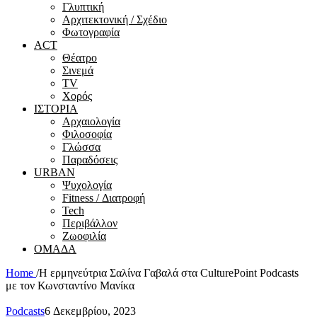
Γλυπτική
Αρχιτεκτονική / Σχέδιο
Φωτογραφία
ACT
Θέατρο
Σινεμά
ΤV
Χορός
ΙΣΤΟΡΙΑ
Αρχαιολογία
Φιλοσοφία
Γλώσσα
Παραδόσεις
URBAN
Ψυχολογία
Fitness / Διατροφή
Tech
Περιβάλλον
Ζωοφιλία
ΟΜΑΔΑ
Home
/
Η ερμηνεύτρια Σαλίνα Γαβαλά στα CulturePoint Podcasts
με τον Κωνσταντίνο Μανίκα
Podcasts
6 Δεκεμβρίου, 2023