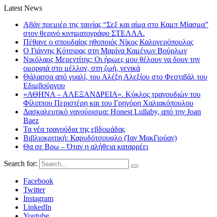
Latest News
Αβάν πρεμιέρ της ταινίας “Σεξ και αίμα στο Καμπ Μίασμα”
στον θερινό κινηματογράφο ΣΤΕΛΛΑ.
Πέθανε ο σπουδαίος ηθοποιός Νίκος Καλογερόπουλος
Ο Γιάννης Κότσιρας στη Μαρίνα Καμένων Βούρλων
Νικόλαος Μερεντίτης: Οι ήρωες μου θέλουν να δουν την
ομορφιά στο μέλλον, στη ζωή, γενικά
Θάλασσα από γυαλί, του Αλέξη Αλεξίου στο Φεστιβάλ του
Εδιμβούργου
«ΑΘΗΝΑ – ΑΛΕΞΑΝΔΡΕΙΑ». Κύκλος τραγουδιών του
Φίλιππου Περιστέρη και του Γρηγόρη Χαλιακόπουλου
Δασκαλευτικό νανούρισμα: Honest Lullaby, από την Joan
Baez
Τα νέα τραγούδια της εβδομάδας
Βιβλιοκριτική: Καρυδότσουφλο (Ίαν ΜακΓιούαν)
Θα σε Βρω – Όταν η αλήθεια καταρρέει
Search for:
Facebook
Twitter
Instagram
LinkedIn
Youtube