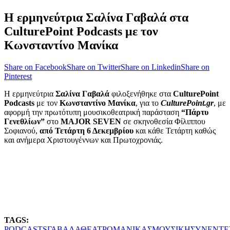
Η ερμηνεύτρια Σαλίνα Γαβαλά στα
CulturePoint Podcasts με τον
Κωνσταντίνο Μανίκα
Share on Facebook
Share on Twitter
Share on Linkedin
Share on
Pinterest
Η ερμηνεύτρια
Σαλίνα Γαβαλά
φιλοξενήθηκε στα
CulturePoint
Podcasts
με τον
Κωνσταντίνο Μανίκα
, για το
CulturePoint.gr
, με
αφορμή την πρωτότυπη μουσικοθεατρική παράσταση
“Πάρτυ
Γενεθλίων”
στο
MAJOR SEVEN
σε σκηνοθεσία Φίλιππου
Σοφιανού,
από Τετάρτη 6 Δεκεμβρίου
και κάθε Τετάρτη καθώς
και ανήμερα Χριστουγέννων και Πρωτοχρονιάς.
TAGS:
PODCASTS
ΓΑΒΑΛΑ
ΘΕΑΤΡΟ
ΜΑΝΙΚΑΣ
ΜΟΥΣΙΚΗ
ΣΥΝΕΝΤΕ