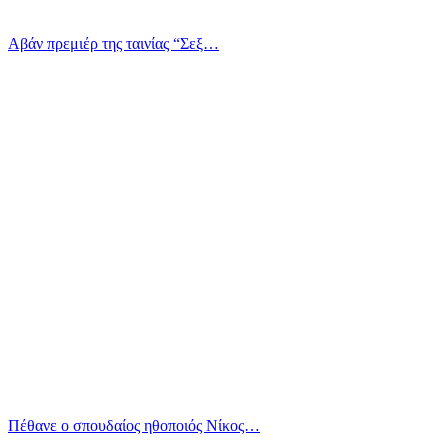
Αβάν πρεμιέρ της ταινίας “Σεξ…
Πέθανε ο σπουδαίος ηθοποιός Νίκος…