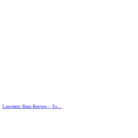
Lawmen: Bass Reeves – Το…