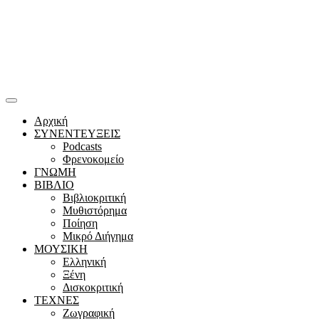
Αρχική
ΣΥΝΕΝΤΕΥΞΕΙΣ
Podcasts
Φρενοκομείο
ΓΝΩΜΗ
ΒΙΒΛΙΟ
Βιβλιοκριτική
Μυθιστόρημα
Ποίηση
Μικρό Διήγημα
ΜΟΥΣΙΚΗ
Ελληνική
Ξένη
Δισκοκριτική
ΤΕΧΝΕΣ
Ζωγραφική