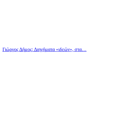
Γιώργος Δήμος: Διηγήματα «ιδεών», στα…