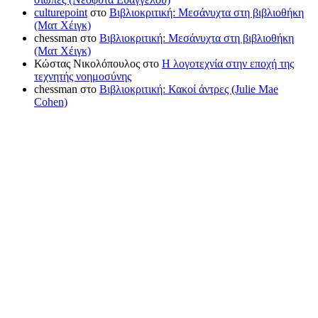
culturepoint
στο
Βιβλιοκριτική: Μεσάνυχτα στη βιβλιοθήκη
(Ματ Χέιγκ)
chessman
στο
Βιβλιοκριτική: Μεσάνυχτα στη βιβλιοθήκη
(Ματ Χέιγκ)
Κώστας Νικολόπουλος
στο
Η λογοτεχνία στην εποχή της
τεχνητής νοημοσύνης
chessman
στο
Βιβλιοκριτική: Κακοί άντρες (Julie Mae
Cohen)