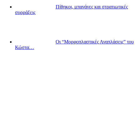
Πίθηκοι, μπανάνες και στρατιωτικές
συρράξεις
Οι “Μορφοπλαστικές Αναπλάσεις” του
Κώστα…