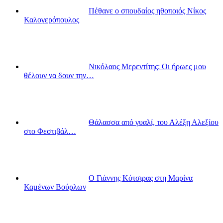
Πέθανε ο σπουδαίος ηθοποιός Νίκος
Καλογερόπουλος
Νικόλαος Μερεντίτης: Οι ήρωες μου
θέλουν να δουν την…
Θάλασσα από γυαλί, του Αλέξη Αλεξίου
στο Φεστιβάλ…
Ο Γιάννης Κότσιρας στη Μαρίνα
Καμένων Βούρλων