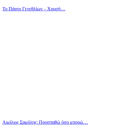
Το Πάρτυ Γενεθλίων – Χρυσή…
Αιμίλιος Σαμόλης: Προσπαθώ όσο μπορώ…