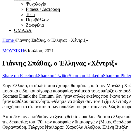
Ψυχολογία
Fitness / Διατροφή
Tech
Περιβάλλον
Ζωοφιλία
ΟΜΑΔΑ
Home
/
Γιάννης Σπάθας, ο Έλληνας «Χέντριξ»
ΜΟΥΣΙΚΗ
6 Ιουλίου, 2021
Γιάννης Σπάθας, ο Έλληνας «Χέντριξ»
Share on Facebook
Share on Twitter
Share on Linkedin
Share on Pinter
Στην Ελλάδα, οι σολίστ που έχουμε θαυμάσει, από τον Μανώλη Χιώτ
μουσικά είδη, και σίγουρα κορυφαίος ανάμεσά τους υπήρξε ο σπουδα
Socrates Drank the Conium, δεν ήταν απλώς εκείνος που έκανε τα ε
ήταν καθόλου αυτονόητο. Θέλησε να παίξει σαν τον Τζίμι Χέντριξ, 
εποχή που τα στερεότυπα των οπαδών του ροκ ήταν εντελώς διαφορε
Αυτά δεν τον εμπόδισαν να ξανοιχθεί σε ποικίλα είδη του ελληνικ
της δεκαετίας του ’70, των κορυφαίων δημιουργών (Μίκης Θεοδωρ
Φαραντούρη, Γιώργος Νταλάρας, Χαρούλα Αλεξίου, Ελένη Βιτάλη, Τ