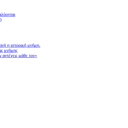
αλύονται
)
νή η ιστορική μνήμη.
ας μνήμης
 αντέχεις μάθε τον»