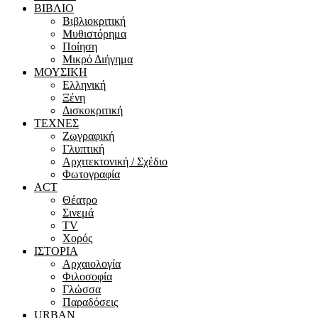
ΒΙΒΛΙΟ
Βιβλιοκριτική
Μυθιστόρημα
Ποίηση
Μικρό Διήγημα
ΜΟΥΣΙΚΗ
Ελληνική
Ξένη
Δισκοκριτική
ΤΕΧΝΕΣ
Ζωγραφική
Γλυπτική
Αρχιτεκτονική / Σχέδιο
Φωτογραφία
ACT
Θέατρο
Σινεμά
ΤV
Χορός
ΙΣΤΟΡΙΑ
Αρχαιολογία
Φιλοσοφία
Γλώσσα
Παραδόσεις
URBAN