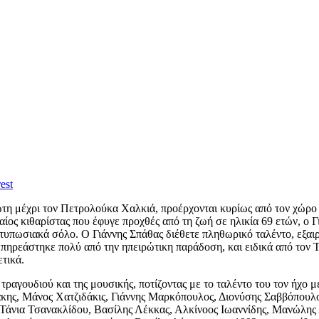
est
η μέχρι τον Πετρολούκα Χαλκιά, προέρχονται κυρίως από τον χώρο τ
ίος κιθαρίστας που έφυγε προχθές από τη ζωή σε ηλικία 69 ετών, ο 
ντυπωσιακά σόλο. Ο Γιάννης Σπάθας διέθετε πληθωρικό ταλέντο, εξαιρε
επηρεάστηκε πολύ από την ηπειρώτικη παράδοση, και ειδικά από τον 
τικά.
ού τραγουδιού και της μουσικής, ποτίζοντας με το ταλέντο του τον 
άκης, Μάνος Χατζιδάκις, Γιάννης Μαρκόπουλος, Διονύσης Σαββόπουλ
άνια Τσανακλίδου, Βασίλης Λέκκας, Αλκίνοος Ιωαννίδης, Μανώλης Λι