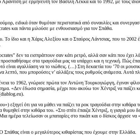
ου Αρανίτση με ερμηνευτή τον Βασίλη Λέκκα και το 1992, με τους ίδ
ούμορ, ειδικά όταν θυμόταν περιστατικά από συναυλίες και συνεργασ
crates και πάντα μιλούσε με ενθουσιασμό για τον Σπάθα.
υ. Το ίδιο και η Χάρις Αλεξίου και ο Σταύρος Λάντσιας, που το 2002
.
crates” δεν τα εισπράττουν σαν κάτι ρετρό, αλλά σαν κάτι που έχει λ
προσπαθήσαμε στα τραγούδια μας να υπάρχει και η τεχνική. Πώς έπαιζ
τό είναι αγαλλίαση να το νιώθεις. (…) Στη δεκαετία του ’70 οι μουσ
 ένα λεπτό, που μπορούσες ν’ αλλάξεις τους ρυθμούς ανάμεσα. Αυτά π
ένεια το 1962, γνώρισε πρώτα τον Αντώνη Τουρκογιώργη, έγιναν φίλο
ότημα. «Δεν έδωσα σημασία, μέχρι που ακούω τον Χέντριξ να παίζει 
diablog.eu).
) εξηγεί ότι για να μάθει να παίζει τα ροκ τραγούδια στην κιθάρα τ
α θυμηθεί στην κιθάρα του. «Στο σπίτι έπαιζα Χέντριξ, η γιαγιά μου 
α. Μια ημέρα τελείωσαν οι μπαταρίες στο πικάπ και ο δίσκος άρχισε ν
Ο Σπάθας είναι ο μεγαλύτερος κιθαρίστας που έχουμε στην Ελλάδα.