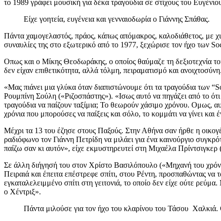
το 1989 γράφει μουσική για δέκα τραγούδια σε στίχους του Ευγένι
Είχε γοητεία, ευγένεια και γενναιοδωρία ο Γιάννης Σπάθας.
Πάντα χαμογελαστός, πράος, κάπως απόμακρος, καλοδιάθετος, με χι
συναυλίες της στο εξωτερικό από το 1977, ξεχώρισε τον ήχο των So
Οπως και ο Μίκης Θεοδωράκης, ο οποίος θαύμαζε τη δεξιοτεχνία το
δεν είχαν επιθετικότητα, αλλά τόλμη, πειραματισμό και ανοιχτοσύνη
«Μας πιάνει μια γλύκα όταν διαπιστώνουμε ότι τα τραγούδια των “So
Ρουμπίνη Σούλη («Ριζοσπάστης»). «Ισως αυτό να πηγάζει από το ότι 
τραγούδια να παίζουν ταξίμια; Το θεωρούν χάσιμο χρόνου. Ομως, αυ
χρόνια που μπορούσες να παίξεις και σόλο, το κομμάτι να γίνει και
Μέχρι τα 13 του έζησε στους Παξούς. Στην Αθήνα σαν ήρθε η οικογ
ραδιόφωνο τον Γιάννη Πετρίδη να μιλάει για ένα καινούργιο συγκρ
παίζω σαν κι αυτόν», είχε εκμυστηρευτεί στη Μιχαέλα Πρίντσιγκερ (
Σε άλλη διήγησή του στον Χρίστο Βασιλόπουλο («Μηχανή του χρόνου»
Πειραιά και έπειτα επέστρεφε σπίτι, στου Ρέντη, προσπαθώντας να τ
εγκαταλελειμμένο σπίτι στη γειτονιά, το οποίο δεν είχε ούτε ρεύμ
ο Χέντριξ».
Πάντα μιλούσε για τον ήχο του κλαρίνου του Τάσου Χαλκιά. 