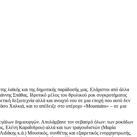
ης λαϊκής και της δημοτικής παράδοσής μας. Ελάχιστοι από άλλα
Γιάννης Σπάθας. Ιδρυτικό μέλος του θρυλικού ροκ συγκροτήματος
τική δεξιοτεχνία αλλά και ανοιχτό νου σε μια εποχή που αυτό δεν
Τάσο Χαλκιά, και το απέδειξε στο υπέροχο «Mountains» – σε μια
ήχο μεγάλων δημιουργών. Απολάμβανε τον σεβασμό όλων: των ροκάδων
ος, Ελένη Καραΐνδρου) αλλά και των τραγουδιστών (Μαρία
δάκης κ.ά.) Μουσικός, συνθέτης και εξαιρετικός ενορχηστρωτής,