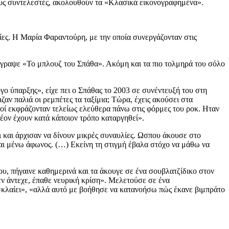
ιους συντελεστές, ακολουθούν τα «Κλασικά εικονογραφημένα».
ίες. Η Μαρία Φαραντούρη, με την οποία συνεργάζονταν στις
 έγραψε «Το μπλουζ του Σπάθα». Ακόμη και τα πιο τολμηρά του σόλο
όγο ύπαρξης», είχε πει ο Σπάθας το 2003 σε συνέντευξή του στη
αν παλιά οι ρεμπέτες τα ταξίμια; Τώρα, έχεις ακούσει στα
ικοί εκφράζονταν τελείως ελεύθερα πάνω στις φόρμες του ροκ. Ηταν
λέον έχουν κατά κάποιον τρόπο καταργηθεί».
ι και άρχισαν να δίνουν μικρές συναυλίες. Ωσπου άκουσε στο
και μένω άφωνος. (…) Εκείνη τη στιγμή έβαλα στόχο να μάθω να
ου, πήγαινε καθημερινά και τα άκουγε σε ένα σουβλατζίδικο στον
δεν άντεχε, έπαθε νευρική κρίση». Μελετούσε σε ένα
α «κλαίει», «αλλά αυτό με βοήθησε να κατανοήσω πώς έκανε βιμπράτο