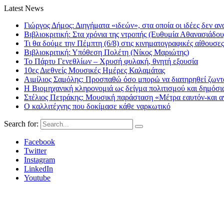
Latest News
Γιώργος Δήμος: Διηγήματα «ιδεών», στα οποία οι ιδέες δεν αν
Βιβλιοκριτική: Στα χρόνια της ντροπής (Ευθυμία Αθανασιάδου
Τι θα δούμε την Πέμπτη (6/8) στις κινηματογραφικές αίθουσες
Βιβλιοκριτική: Υπόθεση Πολέτη (Νίκος Μαριώτης)
Το Πάρτυ Γενεθλίων – Χρυσή φυλακή, θνητή εξουσία
10ες Διεθνείς Μουσικές Ημέρες Καλαμάτας
Αιμίλιος Σαμόλης: Προσπαθώ όσο μπορώ να διατηρηθεί ζωντα
Η Βιομηχανική κληρονομιά ως δείγμα πολιτισμού και δημόσι
Στέλιος Πετράκης: Μουσική παράσταση «Μέτρα εαυτόν-και αν
Ο καλλιτέχνης που δοκίμασε κάθε ναρκωτικό
Search for:
Facebook
Twitter
Instagram
LinkedIn
Youtube