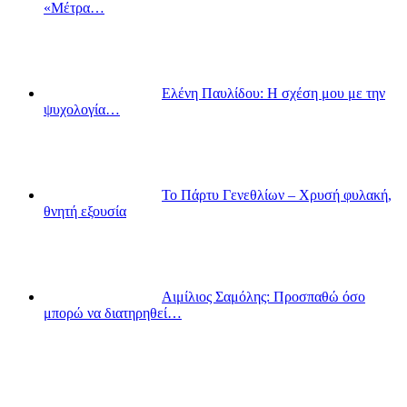
«Μέτρα…
Ελένη Παυλίδου: Η σχέση μου με την
ψυχολογία…
Το Πάρτυ Γενεθλίων – Χρυσή φυλακή,
θνητή εξουσία
Αιμίλιος Σαμόλης: Προσπαθώ όσο
μπορώ να διατηρηθεί…