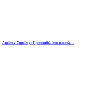
Αιμίλιος Σαμόλης: Προσπαθώ όσο μπορώ…