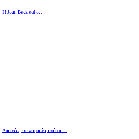
Η Joan Baez καί ο…
Δύο νέες κυκλοφορίες από τις…