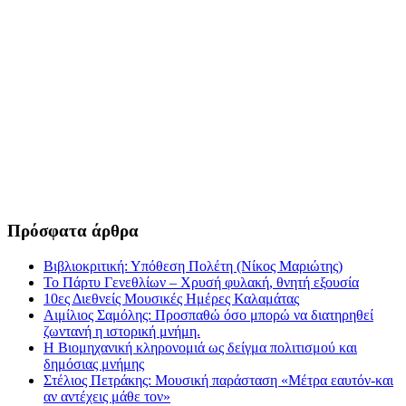
Πρόσφατα άρθρα
Βιβλιοκριτική: Υπόθεση Πολέτη (Νίκος Μαριώτης)
Το Πάρτυ Γενεθλίων – Χρυσή φυλακή, θνητή εξουσία
10ες Διεθνείς Μουσικές Ημέρες Καλαμάτας
Αιμίλιος Σαμόλης: Προσπαθώ όσο μπορώ να διατηρηθεί
ζωντανή η ιστορική μνήμη.
Η Βιομηχανική κληρονομιά ως δείγμα πολιτισμού και
δημόσιας μνήμης
Στέλιος Πετράκης: Μουσική παράσταση «Μέτρα εαυτόν-και
αν αντέχεις μάθε τον»