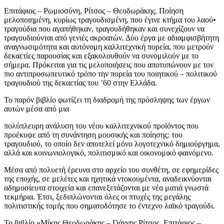
Επιτάφιος – Ρωμιοσύνη, Ρίτσος – Θεοδωράκης. Ποίηση
μελοποιημένη, κυρίως τραγουδισμένη, που έγινε κτήμα του λαού•
τραγούδια που αγαπήθηκαν, τραγουδήθηκαν και συνεχίζουν να
τραγουδιούνται από γενιές ακροατών. Δύο έργα με αδιαμφισβήτητη
αναγνωσιμότητα και αυτόνομη καλλιτεχνική πορεία, που μετρούν
δεκαετίες παρουσίας και εξακολουθούν να συνομιλούν με το
σήμερα. Πρόκειται για τις μελοποιήσεις που αποτυπώνουν με τον
πιο αντιπροσωπευτικό τρόπο την πορεία του ποιητικού – πολιτικού
τραγουδιού της δεκαετίας του ’60 στην Ελλάδα.
Το παρόν βιβλίο φωτίζει τη διαδρομή της πρόσληψης των έργων
αυτών μέσα από μια
πολύπλευρη ανάλυση του νέου καλλιτεχνικού προϊόντος που
προέκυψε από τη συνάντηση μουσικής και ποίησης: του
τραγουδιού, το οποίο δεν αποτελεί μόνο λογοτεχνικό δημιούργημα,
αλλά και κοινωνιολογικό, πολιτισμικό και οικονομικό φαινόμενο.
Μέσα από πολυετή έρευνα στο αρχείο του συνθέτη, σε εφημερίδες
της εποχής, σε μελέτες και ηχητικά ντοκουμέντα, αναδεικνύονται
αδημοσίευτα στοιχεία και επανεξετάζονται με νέα ματιά γνωστά
τεκμήρια. Έτσι, ξεδιπλώνονται όλες οι πτυχές της μεγάλης
πολιτιστικής τομής που σηματοδότησε το έντεχνο λαϊκό τραγούδι.
Το βιβλίο «Μίκης Θεοδωράκης – Γιάννης Ρίτσος. Επιτάφιος –