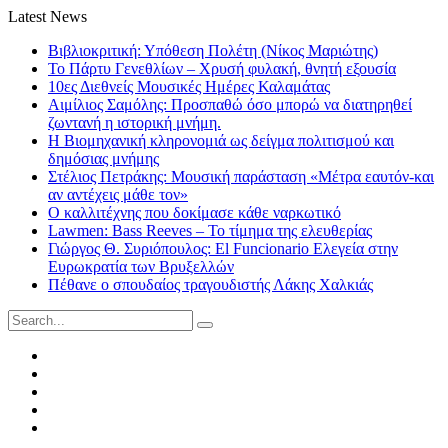
Latest News
Βιβλιοκριτική: Υπόθεση Πολέτη (Νίκος Μαριώτης)
Το Πάρτυ Γενεθλίων – Χρυσή φυλακή, θνητή εξουσία
10ες Διεθνείς Μουσικές Ημέρες Καλαμάτας
Αιμίλιος Σαμόλης: Προσπαθώ όσο μπορώ να διατηρηθεί
ζωντανή η ιστορική μνήμη.
Η Βιομηχανική κληρονομιά ως δείγμα πολιτισμού και
δημόσιας μνήμης
Στέλιος Πετράκης: Μουσική παράσταση «Μέτρα εαυτόν-και
αν αντέχεις μάθε τον»
Ο καλλιτέχνης που δοκίμασε κάθε ναρκωτικό
Lawmen: Bass Reeves – Το τίμημα της ελευθερίας
Γιώργος Θ. Συριόπουλος: El Funcionario Ελεγεία στην
Ευρωκρατία των Βρυξελλών
Πέθανε ο σπουδαίος τραγουδιστής Λάκης Χαλκιάς
Search
for:
Facebook
Twitter
Instagram
LinkedIn
Youtube