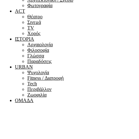
Φωτογραφία
ACT
Θέατρο
Σινεμά
ΤV
Χορός
ΙΣΤΟΡΙΑ
Αρχαιολογία
Φιλοσοφία
Γλώσσα
Παραδόσεις
URBAN
Ψυχολογία
Fitness / Διατροφή
Tech
Περιβάλλον
Ζωοφιλία
ΟΜΑΔΑ