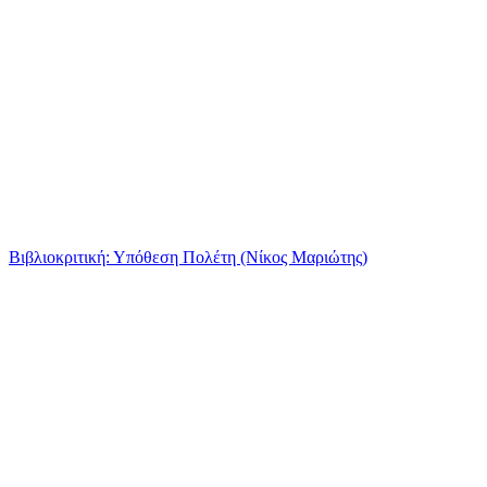
Βιβλιοκριτική: Υπόθεση Πολέτη (Νίκος Μαριώτης)