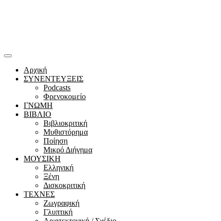
Αρχική
ΣΥΝΕΝΤΕΥΞΕΙΣ
Podcasts
Φρενοκομείο
ΓΝΩΜΗ
ΒΙΒΛΙΟ
Βιβλιοκριτική
Μυθιστόρημα
Ποίηση
Μικρό Διήγημα
ΜΟΥΣΙΚΗ
Ελληνική
Ξένη
Δισκοκριτική
ΤΕΧΝΕΣ
Ζωγραφική
Γλυπτική
Αρχιτεκτονική / Σχέδιο