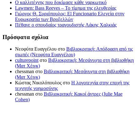
Ο καλλιτέχνης που δοκίμασε κάθε ναρκωτικό
Lawmen: Bass Reeves – Το τίμημα της ελευθερίας
Γιώργος Θ. Συριόπουλος: El Funcionario Ελεγεία στην
Ευρωκρατία των Βρυξελλών
Πέθανε ο σπουδαίος τραγουδιστής Λάκης Χαλκιάς
Πρόσφατα σχόλια
Νεοφύτα Ευαγγέλου
στο
Βιβλιοκριτική: Απόδραση από τις
σιωπές (Νεοφύτα Ευαγγέλου)
culturepoint
στο
Βιβλιοκριτική: Μεσάνυχτα στη βιβλιοθήκη
(Ματ Χέιγκ)
chessman
στο
Βιβλιοκριτική: Μεσάνυχτα στη βιβλιοθήκη
(Ματ Χέιγκ)
Κώστας Νικολόπουλος
στο
Η λογοτεχνία στην εποχή της
τεχνητής νοημοσύνης
chessman
στο
Βιβλιοκριτική: Κακοί άντρες (Julie Mae
Cohen)