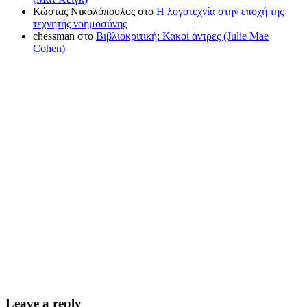
Κώστας Νικολόπουλος
στο
Η λογοτεχνία στην εποχή της
τεχνητής νοημοσύνης
chessman
στο
Βιβλιοκριτική: Κακοί άντρες (Julie Mae
Cohen)
Leave a reply