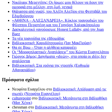
Νικόλαος Μερεντίτης: Οι ήρωες μου θέλουν να δουν την
ομορφιά στο μέλλον, στη ζωή, γενικά
Θάλασσα από γυαλί, του Αλέξη Αλεξίου στο Φεστιβάλ του
Εδιμβούργου
«ΑΘΗΝΑ – ΑΛΕΞΑΝΔΡΕΙΑ». Κύκλος τραγουδιών του
Φίλιππου Περιστέρη και του Γρηγόρη Χαλιακόπουλου
Δασκαλευτικό νανούρισμα: Honest Lullaby, από την Joan
Baez
Τα νέα τραγούδια της εβδομάδας
Βιβλιοκριτική: Καρυδότσουφλο (Ίαν ΜακΓιούαν)
Θα σε Βρω – Όταν η αλήθεια καταρρέει
Οι “Μορφοπλαστικές Αναπλάσεις” του Κώστα Ευαγγελάτου
Γιώργος Δήμος: Διηγήματα «ιδεών», στα οποία οι ιδέες δεν
αναλύονται
Βιβλιοκριτική: Στα χρόνια της ντροπής (Ευθυμία
Αθανασιάδου)
Πρόσφατα σχόλια
Νεοφύτα Ευαγγέλου
στο
Βιβλιοκριτική: Απόδραση από τις
σιωπές (Νεοφύτα Ευαγγέλου)
culturepoint
στο
Βιβλιοκριτική: Μεσάνυχτα στη βιβλιοθήκη
(Ματ Χέιγκ)
chessman
στο
Βιβλιοκριτική: Μεσάνυχτα στη βιβλιοθήκη
(Ματ Χέιγκ)