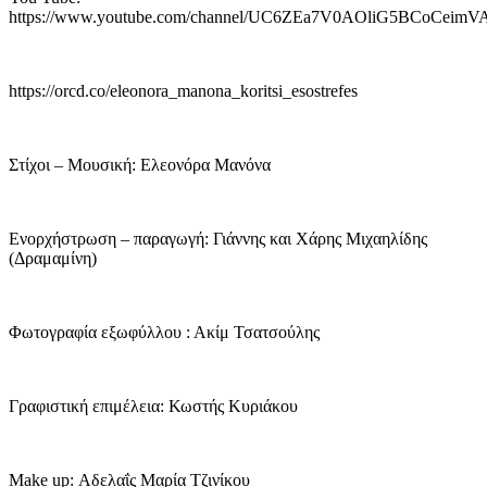
https://www.youtube.com/channel/UC6ZEa7V0AOliG5BCoCeimV
https://orcd.co/eleonora_manona_koritsi_esostrefes
Στίχοι – Μουσική: Ελεονόρα Μανόνα
Ενορχήστρωση – παραγωγή: Γιάννης και Χάρης Μιχαηλίδης
(Δραμαμίνη)
Φωτογραφία εξωφύλλου : Ακίμ Τσατσούλης
Γραφιστική επιμέλεια: Κωστής Κυριάκου
Make up: Αδελαΐς Μαρία Τζινίκου