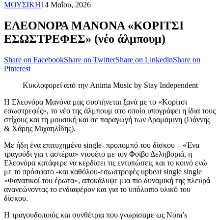
ΜΟΥΣΙΚΗ
14 Μαΐου, 2026
ΕΛΕΟΝΟΡΑ ΜΑΝΟΝΑ «ΚΟΡΙΤΣΙ
ΕΣΩΣΤΡΕΦΕΣ» (νέο άλμπουμ)
Share on Facebook
Share on Twitter
Share on Linkedin
Share on
Pinterest
Κυκλοφορεί από την Anima Music by Stay Independent
Η Ελεονόρα Μανόνα μας συστήνεται ξανά με το «Κορίτσι
εσωστρεφές», το νέο της άλμπουμ στο οποίο υπογράφει η ίδια τους
στίχους και τη μουσική και σε παραγωγή των Δραμαμινη (Γιάννης
& Χάρης Μιχαηλίδης).
Με ήδη ένα επιτυχημένο single- προπομπό του δίσκου – «Ένα
τραγούδι για τ αστέρια» ντουέτο με τον Φοίβο Δεληβοριά, η
Ελεονόρα κατάφερε να κερδίσει τις εντυπώσεις και το κοινό ενώ
με το πρόσφατο -και καθόλου-εσωστρεφές upbeat single single
«Φανατικοί του έρωτα», αποκάλυψε μια πιο δυναμική της πλευρά
ανανεώνοντας το ενδιαφέρον και για το υπόλοιπο υλικό του
δίσκου.
Η τραγουδοποιός και συνθέτρια που γνωρίσαμε ως Nora’s