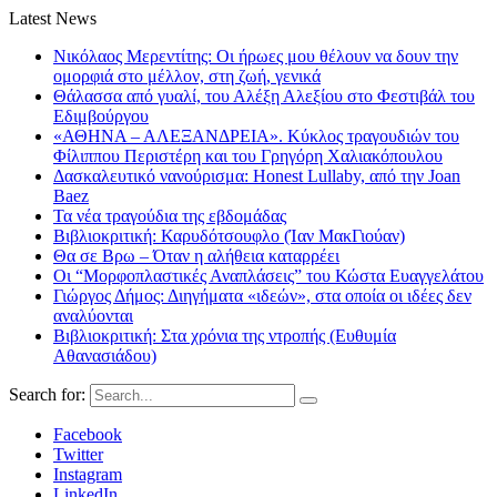
Latest News
Νικόλαος Μερεντίτης: Οι ήρωες μου θέλουν να δουν την
ομορφιά στο μέλλον, στη ζωή, γενικά
Θάλασσα από γυαλί, του Αλέξη Αλεξίου στο Φεστιβάλ του
Εδιμβούργου
«ΑΘΗΝΑ – ΑΛΕΞΑΝΔΡΕΙΑ». Κύκλος τραγουδιών του
Φίλιππου Περιστέρη και του Γρηγόρη Χαλιακόπουλου
Δασκαλευτικό νανούρισμα: Honest Lullaby, από την Joan
Baez
Τα νέα τραγούδια της εβδομάδας
Βιβλιοκριτική: Καρυδότσουφλο (Ίαν ΜακΓιούαν)
Θα σε Βρω – Όταν η αλήθεια καταρρέει
Οι “Μορφοπλαστικές Αναπλάσεις” του Κώστα Ευαγγελάτου
Γιώργος Δήμος: Διηγήματα «ιδεών», στα οποία οι ιδέες δεν
αναλύονται
Βιβλιοκριτική: Στα χρόνια της ντροπής (Ευθυμία
Αθανασιάδου)
Search for:
Facebook
Twitter
Instagram
LinkedIn