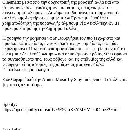
Cinematic μέσα από την ορχηστρική της μουσική αλλά και από
σημαντικές συνεργασίες ήταν μια απ τους τρεις νικητές του
διαγωνισμού «Χορηγίες Δανάη» που διοργάνωσε ο οργανισμός
συλλογικής διαχείρισης ερμηνευτών Ερατώ με έπαθλο τη
χρηματοδότηση της παραγωγής άλμπουμ νέων καλλιτεχνών με
πρόεδρο επιτροπής την Δήμητρα Γαλάνη.
Η χορηγία την βοήθησε να δημιουργήσει τον πιο ξεχωριστο και
προσωπικό της δίσκο, έναν «εσωστρεφή» pop δίσκο, ο οποίος
περιλαμβάνει 11 καινούργια τραγούδια και – όπως η ίδια αναφέρει
είναι μια «Απελευθέρωση» – και ο πιο άμεσος τρόπος να εκφράσει
τα συναισθήματα της, τους φόβους και τις επιθυμίες της αλλά και
να αφηγηθεί τις ιστορίες της χαρίζοντας μας έναν δίσκο
‘’προσωπικό ημερολόγιο’’….
Κυκλοφορεί από την Anima Music by Stay Independent σε όλες τις
ψηφιακές πλατφόρμες
Spotify:
https://open.spotify.com/artist/3F6ymX3YMYVLI9Omee2Ymr
You Tube: