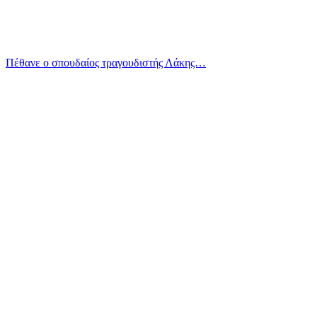
Πέθανε ο σπουδαίος τραγουδιστής Λάκης…