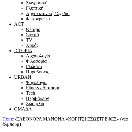
Ζωγραφική
Γλυπτική
Αρχιτεκτονική / Σχέδιο
Φωτογραφία
ACT
Θέατρο
Σινεμά
ΤV
Χορός
ΙΣΤΟΡΙΑ
Αρχαιολογία
Φιλοσοφία
Γλώσσα
Παραδόσεις
URBAN
Ψυχολογία
Fitness / Διατροφή
Tech
Περιβάλλον
Ζωοφιλία
ΟΜΑΔΑ
Home
/
ΕΛΕΟΝΟΡΑ ΜΑΝΟΝΑ «ΚΟΡΙΤΣΙ ΕΣΩΣΤΡΕΦΕΣ» (νέο
άλμπουμ)