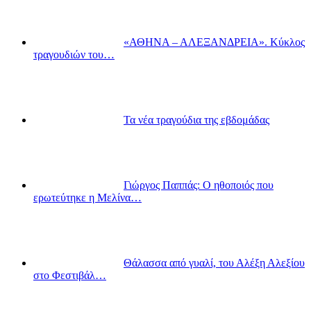
«ΑΘΗΝΑ – ΑΛΕΞΑΝΔΡΕΙΑ». Κύκλος
τραγουδιών του…
Τα νέα τραγούδια της εβδομάδας
Γιώργος Παππάς: Ο ηθοποιός που
ερωτεύτηκε η Μελίνα…
Θάλασσα από γυαλί, του Αλέξη Αλεξίου
στο Φεστιβάλ…