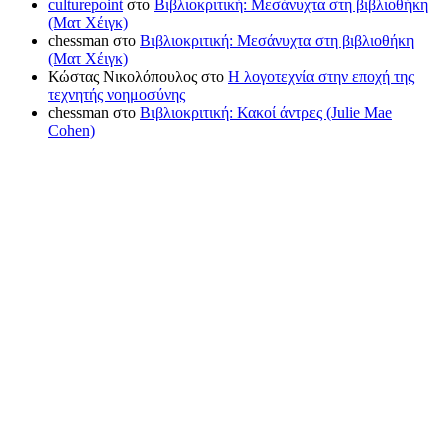
culturepoint
στο
Βιβλιοκριτική: Μεσάνυχτα στη βιβλιοθήκη
(Ματ Χέιγκ)
chessman
στο
Βιβλιοκριτική: Μεσάνυχτα στη βιβλιοθήκη
(Ματ Χέιγκ)
Κώστας Νικολόπουλος
στο
Η λογοτεχνία στην εποχή της
τεχνητής νοημοσύνης
chessman
στο
Βιβλιοκριτική: Κακοί άντρες (Julie Mae
Cohen)