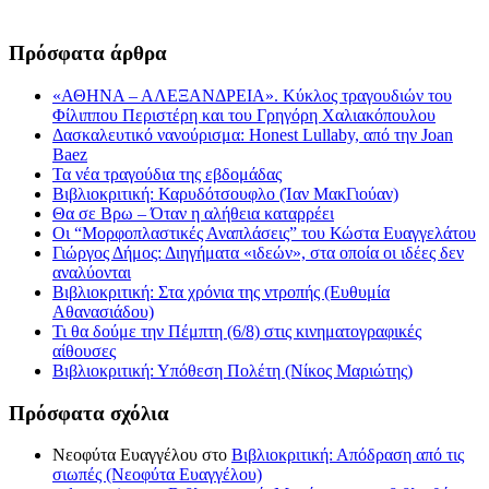
Πρόσφατα άρθρα
«ΑΘΗΝΑ – ΑΛΕΞΑΝΔΡΕΙΑ». Κύκλος τραγουδιών του
Φίλιππου Περιστέρη και του Γρηγόρη Χαλιακόπουλου
Δασκαλευτικό νανούρισμα: Honest Lullaby, από την Joan
Baez
Τα νέα τραγούδια της εβδομάδας
Βιβλιοκριτική: Καρυδότσουφλο (Ίαν ΜακΓιούαν)
Θα σε Βρω – Όταν η αλήθεια καταρρέει
Οι “Μορφοπλαστικές Αναπλάσεις” του Κώστα Ευαγγελάτου
Γιώργος Δήμος: Διηγήματα «ιδεών», στα οποία οι ιδέες δεν
αναλύονται
Βιβλιοκριτική: Στα χρόνια της ντροπής (Ευθυμία
Αθανασιάδου)
Τι θα δούμε την Πέμπτη (6/8) στις κινηματογραφικές
αίθουσες
Βιβλιοκριτική: Υπόθεση Πολέτη (Νίκος Μαριώτης)
Πρόσφατα σχόλια
Νεοφύτα Ευαγγέλου
στο
Βιβλιοκριτική: Απόδραση από τις
σιωπές (Νεοφύτα Ευαγγέλου)