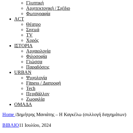
Γλυπτική
Αρχιτεκτονική / Σχέδιο
Φωτογραφία
ACT
Θέατρο
Σινεμά
ΤV
Χορός
ΙΣΤΟΡΙΑ
Αρχαιολογία
Φιλοσοφία
Γλώσσα
Παραδόσεις
URBAN
Ψυχολογία
Fitness / Διατροφή
Tech
Περιβάλλον
Ζωοφιλία
ΟΜΑΔΑ
Home
/
Δημήτρης Μανιάτης – Η Καγκέλω (συλλογή διηγημάτων)
ΒΙΒΛΙΟ
11 Ιουλίου, 2024