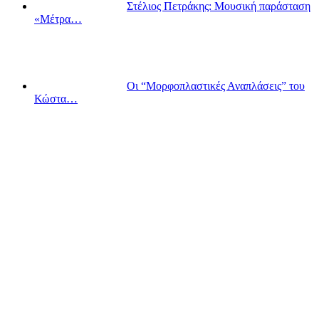
Στέλιος Πετράκης: Μουσική παράσταση
«Μέτρα…
Οι “Μορφοπλαστικές Αναπλάσεις” του
Κώστα…