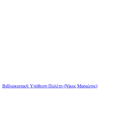
Βιβλιοκριτική: Υπόθεση Πολέτη (Νίκος Μαριώτης)