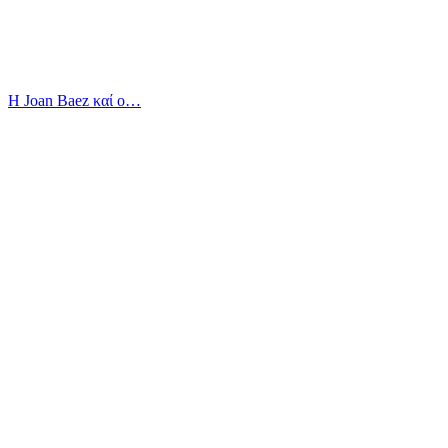
Η Joan Baez καί ο…