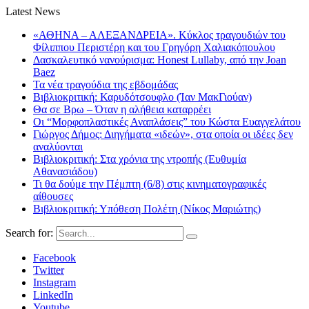
Latest News
«ΑΘΗΝΑ – ΑΛΕΞΑΝΔΡΕΙΑ». Κύκλος τραγουδιών του
Φίλιππου Περιστέρη και του Γρηγόρη Χαλιακόπουλου
Δασκαλευτικό νανούρισμα: Honest Lullaby, από την Joan
Baez
Τα νέα τραγούδια της εβδομάδας
Βιβλιοκριτική: Καρυδότσουφλο (Ίαν ΜακΓιούαν)
Θα σε Βρω – Όταν η αλήθεια καταρρέει
Οι “Μορφοπλαστικές Αναπλάσεις” του Κώστα Ευαγγελάτου
Γιώργος Δήμος: Διηγήματα «ιδεών», στα οποία οι ιδέες δεν
αναλύονται
Βιβλιοκριτική: Στα χρόνια της ντροπής (Ευθυμία
Αθανασιάδου)
Τι θα δούμε την Πέμπτη (6/8) στις κινηματογραφικές
αίθουσες
Βιβλιοκριτική: Υπόθεση Πολέτη (Νίκος Μαριώτης)
Search for:
Facebook
Twitter
Instagram
LinkedIn
Youtube