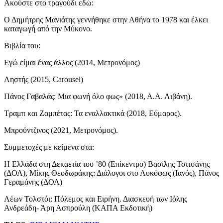
Ακούστε στο τραγούδι εδώ:
Ο Δημήτρης Μανιάτης γεννήθηκε στην Αθήνα το 1978 και έλκει
καταγωγή από την Μύκονο.
Βιβλία του:
Εγώ είμαι ένας άλλος (2014, Μετρονόμος)
Ληστής (2015, Carousel)
Πάνος Γαβαλάς: Μια φωνή όλο φως» (2018, Α.Α. Λιβάνη).
Τραμπ και Ζαμπέτας: Τα εναλλακτικά (2018, Εύμαρος).
Μπρούντζινος (2021, Μετρονόμος).
Συμμετοχές με κείμενα στα:
Η Ελλάδα στη Δεκαετία του ’80 (Επίκεντρο) Βασίλης Τσιτσάνης
(ΔΟΛ), Μίκης Θεοδωράκης: Διάλογοι στο Λυκόφως (Ιανός), Πάνος
Γεραμάνης (ΔΟΛ)
Λέων Τολστόι: Πόλεμος και Ειρήνη. Διασκευή των Ιόλης
Ανδρεάδη- Άρη Ασπρούλη (ΚΑΠΑ Εκδοτική)