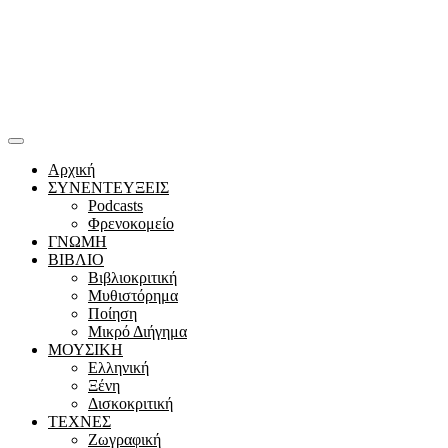
Αρχική
ΣΥΝΕΝΤΕΥΞΕΙΣ
Podcasts
Φρενοκομείο
ΓΝΩΜΗ
ΒΙΒΛΙΟ
Βιβλιοκριτική
Μυθιστόρημα
Ποίηση
Μικρό Διήγημα
ΜΟΥΣΙΚΗ
Ελληνική
Ξένη
Δισκοκριτική
ΤΕΧΝΕΣ
Ζωγραφική