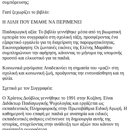
συμπόρευσης;
Γιατί ξεχωρίζει το βιβλίο:
Η ΛΙΛΗ ΠΟΥ ΕΜΑΘΕ ΝΑ ΠΕΡΙΜΕΝΕΙ
Παιδαγωγική αξία: Το βιβλίο γεννήθηκε μέσα από τη βιωματική
εμπειρία του συγγραφέα στη σχολική τάξη, προσφέροντας ένα
εξαιρετικό εργαλείο για τη διαχείριση της παρορμητικότητας.
Εικονογράφηση: Οι ζωντανές εικόνες της Ελένης Μαράθου
συμπληρώνουν την αφήγηση, κάνοντας το μήνυμα της υπομονής
προσιτό και ελκυστικό για τα παιδιά.
Κοινωνικά μηνύματα: Αναδεικνύει τη σημασία του «μαζί» στη
σχολική και κοινωνική ζωή, προάγοντας την ενσυναίσθηση και τη
φιλία.
Σχετικά με τον Συγγραφέα:
Ο Χρίστος Δούβλος γεννήθηκε το 1991 στην Κοζάνη. Είναι
Διδάκτωρ Παιδαγωγικής Ψυχολογίας και εργάζεται ως
εκπαιδευτικός Πληροφορικής στην Πρωτοβάθμια Ειδική Αγωγή. Η
καθημερινή του επαφή με παιδιά με αναπηρία και ειδικές
εκπαιδευτικές ανάγκες ενέπνευσε τη δημιουργία αυτής της
ιστορίας, στοχεύοντας στην ανάδειξη των αξιών που κάνουν τη
συνύπαρξη ομορφότερη.