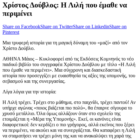
Χρίστος Δούβλος: Η Λιλή που έμαθε να
περιμένει
Share on Facebook
Share on Twitter
Share on Linkedin
Share on
Pinterest
Μια τρυφερή ιστορία για τη μαγική δύναμη του «μαζί» από τον
Χρίστο Δούβλο.
ΑΘΗΝΑ Μάιος – Κυκλοφορεί από τις Εκδόσεις Κομνηνός το νέο
παιδικό βιβλίο του συγγραφέα Χρίστου Δούβλου με τίτλο «Η Λιλή
που έμαθε να περιμένει». Μια σύγχρονη και διασκεδαστική
ιστορία που προσεγγίζει με ευαισθησία τις αξίες της υπομονής, του
σεβασμού και της συνεργασίας.
Λίγα λόγια για την ιστορία:
Η Λιλή τρέχει. Τρέχει στο μάθημα, στο παιχνίδι, τρέχει παντού! Αν
υπήρχε αγώνας «ποιος βιάζεται πιο πολύ», θα έπαιρνε σίγουρα το
χρυσό μετάλλιο. Όλα όμως αλλάζουν όταν στο σχολείο της
ετοιμάζεται η «Μέρα της Υπομονής». Εκεί, οι κανόνες είναι
διαφορετικοί: δεν κερδίζει ο πιο γρήγορος, αλλά εκείνος που ξέρει
να περιμένει, να ακούει και να συνεργάζεται. Θα καταφέρει η Λιλή
να σταματήσει να τρέχει μόνη της και να ανακαλύψει τη χαρά της