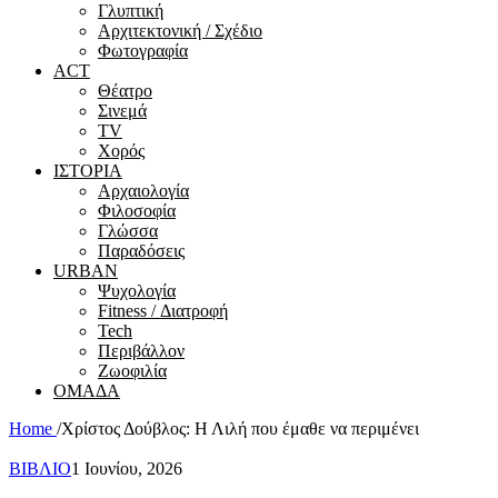
Γλυπτική
Αρχιτεκτονική / Σχέδιο
Φωτογραφία
ACT
Θέατρο
Σινεμά
ΤV
Χορός
ΙΣΤΟΡΙΑ
Αρχαιολογία
Φιλοσοφία
Γλώσσα
Παραδόσεις
URBAN
Ψυχολογία
Fitness / Διατροφή
Tech
Περιβάλλον
Ζωοφιλία
ΟΜΑΔΑ
Home
/
Χρίστος Δούβλος: Η Λιλή που έμαθε να περιμένει
ΒΙΒΛΙΟ
1 Ιουνίου, 2026