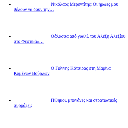
Νικόλαος Μερεντίτης: Οι ήρωες μου
θέλουν να δουν την…
Θάλασσα από γυαλί, του Αλέξη Αλεξίου
στο Φεστιβάλ…
Ο Γιάννης Κότσιρας στη Μαρίνα
Καμένων Βούρλων
Πίθηκοι, μπανάνες και στρατιωτικές
συρράξεις