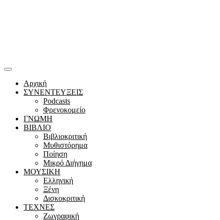
Αρχική
ΣΥΝΕΝΤΕΥΞΕΙΣ
Podcasts
Φρενοκομείο
ΓΝΩΜΗ
ΒΙΒΛΙΟ
Βιβλιοκριτική
Μυθιστόρημα
Ποίηση
Μικρό Διήγημα
ΜΟΥΣΙΚΗ
Ελληνική
Ξένη
Δισκοκριτική
ΤΕΧΝΕΣ
Ζωγραφική