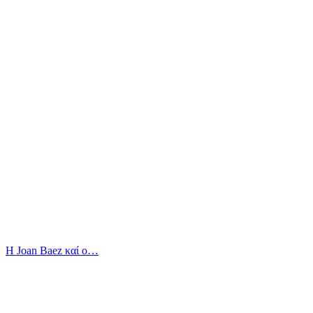
Η Joan Baez καί ο…