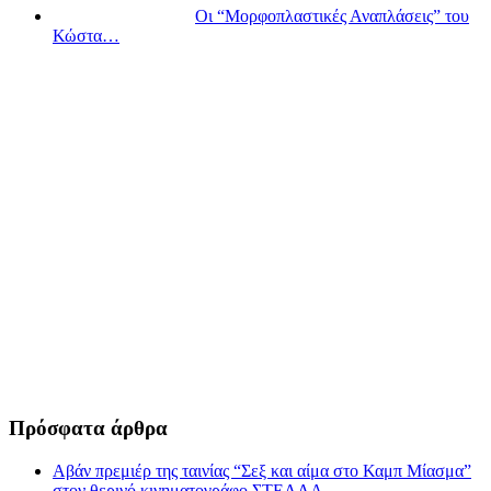
Οι “Μορφοπλαστικές Αναπλάσεις” του
Κώστα…
Πρόσφατα άρθρα
Αβάν πρεμιέρ της ταινίας “Σεξ και αίμα στο Καμπ Μίασμα”
στον θερινό κινηματογράφο ΣΤΕΛΛΑ.