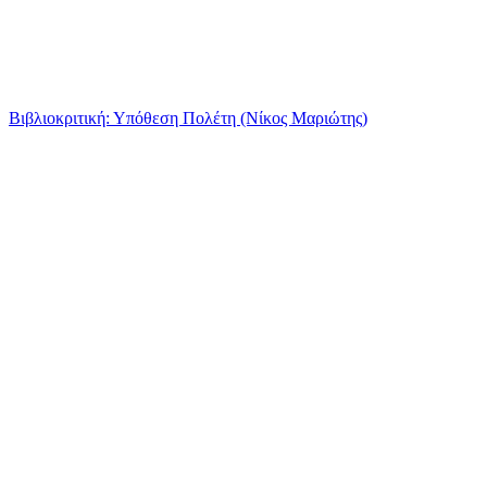
Βιβλιοκριτική: Υπόθεση Πολέτη (Νίκος Μαριώτης)