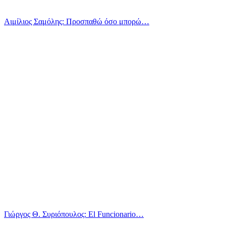
Αιμίλιος Σαμόλης: Προσπαθώ όσο μπορώ…
Γιώργος Θ. Συριόπουλος: El Funcionario…