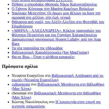
Πέθανε ο σπουδαίος ηθοποιός Νίκος Καλογερόπουλος
Ο Γιάννης Κότσιρας στη Μαρίνα Καμένων Βούρλων
Νικόλαος Μερεντίτης: Οι ήρωες μου θέλουν να δουν την
ομορφιά στο μέλλον, στη ζωή, γενικά
Θάλασσα από γυαλί, του Αλέξη Αλεξίου στο Φεστιβάλ του
Εδιμβούργου
«ΑΘΗΝΑ – ΑΛΕΞΑΝΔΡΕΙΑ». Κύκλος τραγουδιών του
Φίλιππου Περιστέρη και του Γρηγόρη Χαλιακόπουλου
Δασκαλευτικό νανούρισμα: Honest Lullaby, από την Joan
Baez
Τα νέα τραγούδια της εβδομάδας
Βιβλιοκριτική: Καρυδότσουφλο (Ίαν ΜακΓιούαν)
Θα σε Βρω – Όταν η αλήθεια καταρρέει
Πρόσφατα σχόλια
Νεοφύτα Ευαγγέλου
στο
Βιβλιοκριτική: Απόδραση από τις
σιωπές (Νεοφύτα Ευαγγέλου)
culturepoint
στο
Βιβλιοκριτική: Μεσάνυχτα στη βιβλιοθήκη
(Ματ Χέιγκ)
chessman
στο
Βιβλιοκριτική: Μεσάνυχτα στη βιβλιοθήκη
(Ματ Χέιγκ)
Κώστας Νικολόπουλος
στο
Η λογοτεχνία στην εποχή της
τεχνητής νοημοσύνης