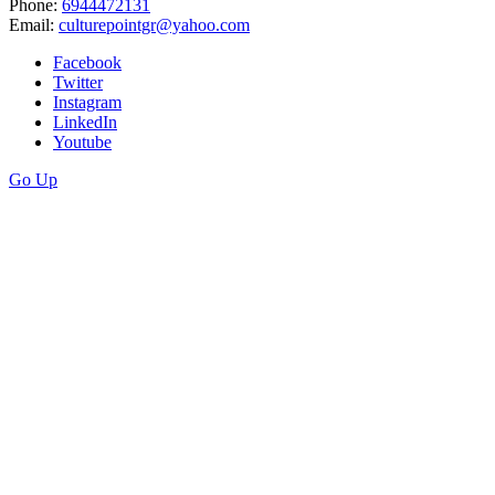
Phone:
6944472131
Email:
culturepointgr@yahoo.com
Facebook
Twitter
Instagram
LinkedIn
Youtube
Go Up