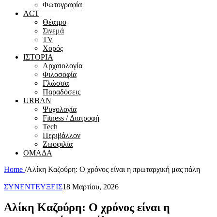
Φωτογραφία
ACT
Θέατρο
Σινεμά
ΤV
Χορός
ΙΣΤΟΡΙΑ
Αρχαιολογία
Φιλοσοφία
Γλώσσα
Παραδόσεις
URBAN
Ψυχολογία
Fitness / Διατροφή
Tech
Περιβάλλον
Ζωοφιλία
ΟΜΑΔΑ
Home
/
Αλίκη Καζούρη: Ο χρόνος είναι η πρωταρχική μας πάλη
ΣΥΝΕΝΤΕΥΞΕΙΣ
18 Μαρτίου, 2026
Αλίκη Καζούρη: Ο χρόνος είναι η