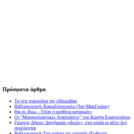
Πρόσφατα άρθρα
Τα νέα τραγούδια της εβδομάδας
Βιβλιοκριτική: Καρυδότσουφλο (Ίαν ΜακΓιούαν)
Θα σε Βρω – Όταν η αλήθεια καταρρέει
Οι “Μορφοπλαστικές Αναπλάσεις” του Κώστα Ευαγγελάτου
Γιώργος Δήμος: Διηγήματα «ιδεών», στα οποία οι ιδέες δεν
αναλύονται
Βιβλιοκριτική: Στα χρόνια της ντροπής (Ευθυμία