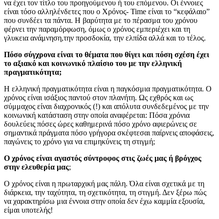
να έχει τον τίτλο του προηγούμενου ή του επόμενου. Οι έννοιες
είναι τόσο αλληλένδετες που ο Χρόνος- Time είναι το “κεφάλαιο”
που συνδέει τα πάντα. Η βαρύτητα με το πέρασμα του χρόνου
φέρνει την παραμόρφωση, όμως ο χρόνος εμπεριέχει και τη
γλυκεια ανάμνηση,την προσδοκία, την ελπίδα αλλά και το τέλος.
Πόσο σύγχρονα είναι το θέματα που θίγει και πόση σχέση έχει
το αξιακό και κοινωνικό πλαίσιο του με την ελληνική
πραγματικότητα;
Η ελληνική πραγματικότητα είναι η παγκόσμια πραγματικότητα. Ο
χρόνος είναι ισάξιος παντού στον πλανήτη. Ως εχθρός και ως
σύμμαχος είναι διαχρονικός (!) και απόλυτα συνδεδεμένος με την
κοινωνική κατάσταση στην οποία αναφέρεται: Πόσα χρόνια
δουλεύεις πόσες ώρες καθημερινά πόσο χρόνο αφιερώνεις σε
σημαντικά πράγματα πόσο γρήγορα σκέφτεσαι παίρνεις αποφάσεις,
παγώνεις το χρόνο για να επιμηκύνεις τη στιγμή;
Ο χρόνος είναι αγαστός σύντροφος στις ζωές μας ή βρόγχος
στην ελευθερία μας
;
Ο χρόνος είναι η πρωταρχική μας πάλη. Όλα είναι σχετικά με τη
διάρκεια, την ταχύτητα, τη σχετικότητα, τη στιγμή. Δεν ξέρω πώς
να χαρακτηρίσω μια έννοια στην οποία δεν έχω καμμία εξουσία,
είμαι υποτελής!