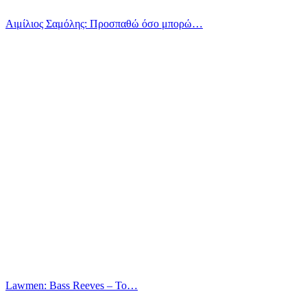
Αιμίλιος Σαμόλης: Προσπαθώ όσο μπορώ…
Lawmen: Bass Reeves – Το…