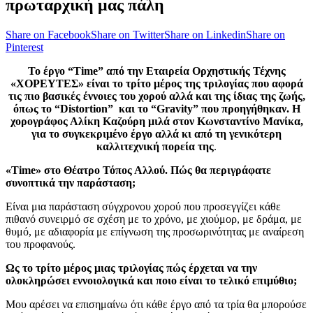
πρωταρχική μας πάλη
Share on Facebook
Share on Twitter
Share on Linkedin
Share on
Pinterest
Το έργο “Time” από την Εταιρεία Ορχηστικής Τέχνης
«ΧΟΡΕΥΤΕΣ» είναι το τρίτο μέρος της τριλογίας που αφορά
τις πιο βασικές έννοιες του χορού αλλά και της ίδιας της ζωής,
όπως το “Distortion” και το “Gravity” που προηγήθηκαν. Η
χορογράφος Αλίκη Καζούρη μιλά στον Κωνσταντίνο Μανίκα,
για το συγκεκριμένο έργο αλλά κι από τη γενικότερη
καλλιτεχνική πορεία της
.
«Time» στο Θέατρο Τόπος Αλλού. Πώς θα περιγράφατε
συνοπτικά την παράσταση;
Είναι μια παράσταση σύγχρονου χορού που προσεγγίζει κάθε
πιθανό συνειρμό σε σχέση με το χρόνο, με χιούμορ, με δράμα, με
θυμό, με αδιαφορία με επίγνωση της προσωρινότητας με αναίρεση
του προφανούς.
Ως το τρίτο μέρος μιας τριλογίας πώς έρχεται να την
ολοκληρώσει εννοιολογικά και ποιο είναι το τελικό επιμύθιο;
Μου αρέσει να επισημαίνω ότι κάθε έργο από τα τρία θα μπορούσε