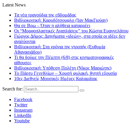
Latest News
Τα νέα τραγούδια της εβδομάδας
Βιβλιοκριτική: Καρυδότσουφλο (Ίαν ΜακΓιούαν)
Θα σε Βρω – Όταν η αλήθεια καταρρέει
Οι “Μορφοπλαστικές Αναπλάσεις” του Κώστα Ευαγγελάτου
Γιώργος Δήμος: Διηγήματα «ιδεών», στα οποία οι ιδέες δεν
αναλύονται
Βιβλιοκριτική: Στα χρόνια της ντροπής (Ευθυμία
Αθανασιάδου)
Τι θα δούμε την Πέμπτη (6/8) στις κινηματογραφικές
αίθουσες
Βιβλιοκριτική: Υπόθεση Πολέτη (Νίκος Μαριώτης)
Το Πάρτυ Γενεθλίων – Χρυσή φυλακή, θνητή εξουσία
10ες Διεθνείς Μουσικές Ημέρες Καλαμάτας
Search for:
Facebook
Twitter
Instagram
LinkedIn
Youtube