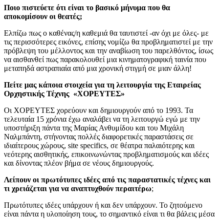
Ποιο πιστεύετε ότι είναι το βασικό μήνυμα που θα
αποκομίσουν οι θεατές;
Ελπίζω πως ο καθένας/η καθεμιά θα ταυτιστεί -αν όχι με όλες- με
τις περισσότερες εικόνες, επίσης νομίζω θα προβληματιστεί με την
πρόβλεψη του μέλλοντος και την αναβίωση του παρελθόντος, ίσως
να αισθανθεί πως παρακολουθεί μια κινηματογραφική ταινία που
μεταπηδά αστραπιαία από μια χρονική στιγμή σε μιαν άλλη!
Πείτε μας κάποια στοιχεία για τη λειτουργία της Εταιρείας
Ορχηστικής Τέχνης «ΧΟΡΕΥΤΕΣ»
Οι ΧΟΡΕΥΤΕΣ χορεύουν και δημιουργούν από το 1993. Τα
τελευταία 15 χρόνια έχω αναλάβει να τη λειτουργώ εγώ με την
υποστήριξη πάντα της Μαρίας Ανθυμίδου και του Μιχάλη
Ναλμπάντη, στήνοντας πολλές διαφορετικές παραστάσεις σε
ιδιαίτερους χώρους, site specifics, σε θέατρα παλαιότερης και
νεότερης αισθητικής, επικοινωνώντας προβληματισμούς και ιδέες
και δίνοντας πλέον βήμα σε νέους δημιουργούς.
Λείπουν οι πρωτότυπες ιδέες από τις παραστατικές τέχνες και
τι χρειάζεται για να αναπτυχθούν περαιτέρω
;
Πρωτότυπες ιδέες υπάρχουν ή και δεν υπάρχουν. Το ζητούμενο
είναι πάντα η υλοποίηση τους, το σημαντικό είναι τι θα βάλεις μέσα