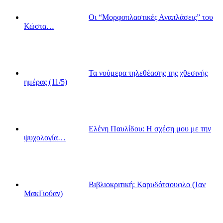
Οι “Μορφοπλαστικές Αναπλάσεις” του
Κώστα…
Τα νούμερα τηλεθέασης της χθεσινής
ημέρας (11/5)
Ελένη Παυλίδου: Η σχέση μου με την
ψυχολογία…
Βιβλιοκριτική: Καρυδότσουφλο (Ίαν
ΜακΓιούαν)