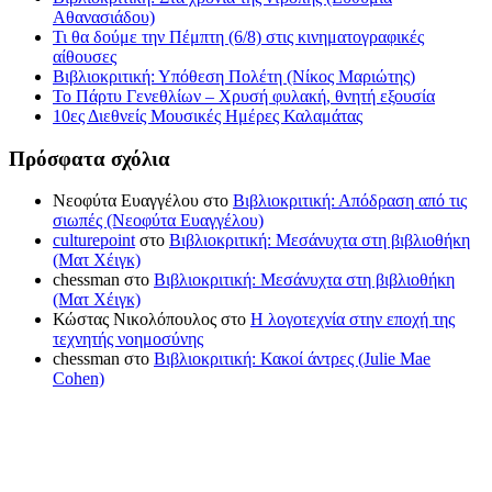
Αθανασιάδου)
Τι θα δούμε την Πέμπτη (6/8) στις κινηματογραφικές
αίθουσες
Βιβλιοκριτική: Υπόθεση Πολέτη (Νίκος Μαριώτης)
Το Πάρτυ Γενεθλίων – Χρυσή φυλακή, θνητή εξουσία
10ες Διεθνείς Μουσικές Ημέρες Καλαμάτας
Πρόσφατα σχόλια
Νεοφύτα Ευαγγέλου
στο
Βιβλιοκριτική: Απόδραση από τις
σιωπές (Νεοφύτα Ευαγγέλου)
culturepoint
στο
Βιβλιοκριτική: Μεσάνυχτα στη βιβλιοθήκη
(Ματ Χέιγκ)
chessman
στο
Βιβλιοκριτική: Μεσάνυχτα στη βιβλιοθήκη
(Ματ Χέιγκ)
Κώστας Νικολόπουλος
στο
Η λογοτεχνία στην εποχή της
τεχνητής νοημοσύνης
chessman
στο
Βιβλιοκριτική: Κακοί άντρες (Julie Mae
Cohen)