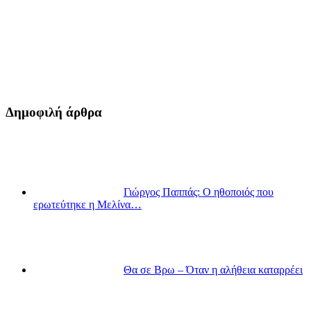
Δημοφιλή άρθρα
Γιώργος Παππάς: Ο ηθοποιός που
ερωτεύτηκε η Μελίνα…
Θα σε Βρω – Όταν η αλήθεια καταρρέει