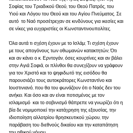
Σοφίας του Τριαδικού Θεού, του Θεού Πατρός, του
Υιού και Λόγου του Θεού και του Αγίου Πνεύματος. Σε
αυτό το Ναό προσέτρεχαν σε κινδύνους για ικεσίες και
σε νίκες για ευχαριστίες οι Κωνσταντινουπολίτες.
Όλα αυτά τι σχέση έχουν με το Ισλάμ; Τι σχέση έχουν
με τους απογόνους των οθωμανών κατακτητών; Ότι
και αν κάνει ο κ. Ερντογάν, όσες κουρτίνες και αν βάλει
στην Αγιά Σοφιά, οι πλίνθοι θα συνεχίζουν να γράφουν
για τον Χριστό και το ψηφιδωτό της εισόδου θα
παρουσιάζει τους αυτοκράτορες Κωνσταντίνο και
Ιουστινιανό, που θα του φωνάζουν ότι ο Ναός δεν του
ανήκει. Και όσο και αν είναι ποτισμένος με τον
ισλαμισμό και το σοβινισμό θάπρεπε να γνωρίζει ότι η
βία δε νομιμοποιεί την κατάχρηση της εξουσίας, την
ιδιοποίηση αλλοτρίου θρησκευτικού χώρου, την
παράβαση του διεθνούς δικαίου και την καταπάτηση
του ηθικού νόμου.