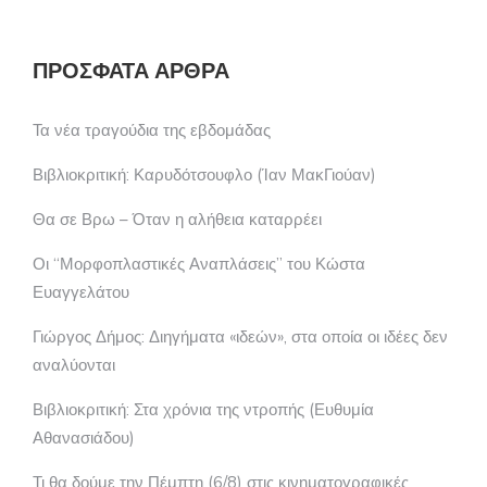
ΠΡΌΣΦΑΤΑ ΆΡΘΡΑ
Τα νέα τραγούδια της εβδομάδας
Βιβλιοκριτική: Καρυδότσουφλο (Ίαν ΜακΓιούαν)
Θα σε Βρω – Όταν η αλήθεια καταρρέει
Οι “Μορφοπλαστικές Αναπλάσεις” του Κώστα
Ευαγγελάτου
Γιώργος Δήμος: Διηγήματα «ιδεών», στα οποία οι ιδέες δεν
αναλύονται
Βιβλιοκριτική: Στα χρόνια της ντροπής (Ευθυμία
Αθανασιάδου)
Τι θα δούμε την Πέμπτη (6/8) στις κινηματογραφικές