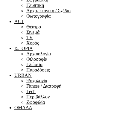
Γλυπτική
Αρχιτεκτονική / Σχέδιο
Φωτογραφία
ACT
Θέατρο
Σινεμά
ΤV
Χορός
ΙΣΤΟΡΙΑ
Αρχαιολογία
Φιλοσοφία
Γλώσσα
Παραδόσεις
URBAN
Ψυχολογία
Fitness / Διατροφή
Tech
Περιβάλλον
Ζωοφιλία
ΟΜΑΔΑ