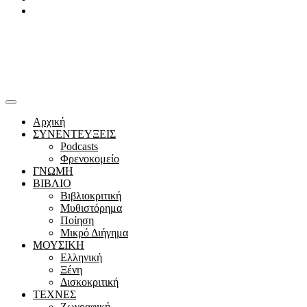
Youtube
Αρχική
ΣΥΝΕΝΤΕΥΞΕΙΣ
Podcasts
Φρενοκομείο
ΓΝΩΜΗ
ΒΙΒΛΙΟ
Βιβλιοκριτική
Μυθιστόρημα
Ποίηση
Μικρό Διήγημα
ΜΟΥΣΙΚΗ
Ελληνική
Ξένη
Δισκοκριτική
ΤΕΧΝΕΣ
Ζωγραφική