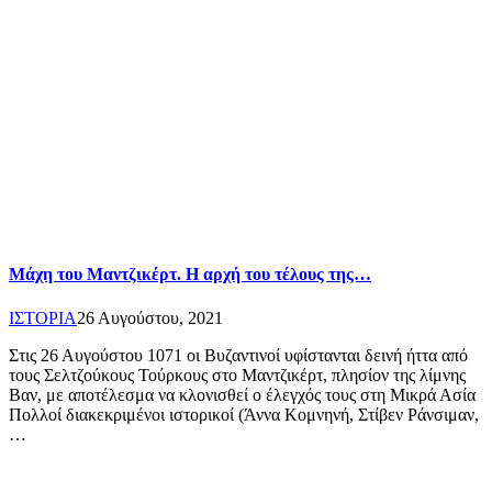
Μάχη του Μαντζικέρτ. Η αρχή του τέλους της…
ΙΣΤΟΡΙΑ
26 Αυγούστου, 2021
Στις 26 Αυγούστου 1071 οι Βυζαντινοί υφίστανται δεινή ήττα από
τους Σελτζούκους Τούρκους στο Μαντζικέρτ, πλησίον της λίμνης
Βαν, με αποτέλεσμα να κλονισθεί ο έλεγχός τους στη Μικρά Ασία
Πολλοί διακεκριμένοι ιστορικοί (Άννα Κομνηνή, Στίβεν Ράνσιμαν,
…