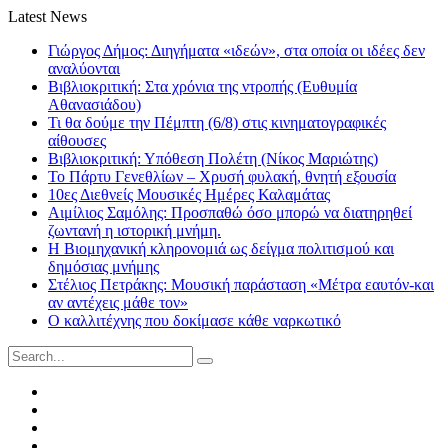
Latest News
Γιώργος Δήμος: Διηγήματα «ιδεών», στα οποία οι ιδέες δεν
αναλύονται
Βιβλιοκριτική: Στα χρόνια της ντροπής (Ευθυμία
Αθανασιάδου)
Τι θα δούμε την Πέμπτη (6/8) στις κινηματογραφικές
αίθουσες
Βιβλιοκριτική: Υπόθεση Πολέτη (Νίκος Μαριώτης)
Το Πάρτυ Γενεθλίων – Χρυσή φυλακή, θνητή εξουσία
10ες Διεθνείς Μουσικές Ημέρες Καλαμάτας
Αιμίλιος Σαμόλης: Προσπαθώ όσο μπορώ να διατηρηθεί
ζωντανή η ιστορική μνήμη.
Η Βιομηχανική κληρονομιά ως δείγμα πολιτισμού και
δημόσιας μνήμης
Στέλιος Πετράκης: Μουσική παράσταση «Μέτρα εαυτόν-και
αν αντέχεις μάθε τον»
Ο καλλιτέχνης που δοκίμασε κάθε ναρκωτικό
Search
for:
Facebook
Twitter
Instagram
LinkedIn