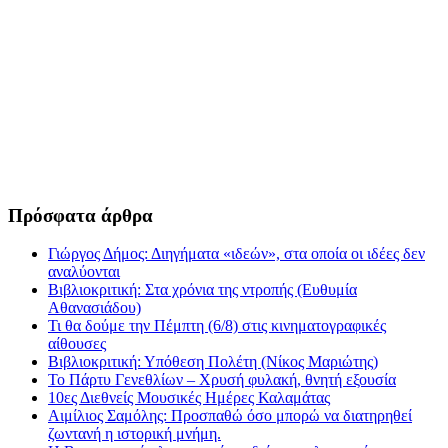
Πρόσφατα άρθρα
Γιώργος Δήμος: Διηγήματα «ιδεών», στα οποία οι ιδέες δεν
αναλύονται
Βιβλιοκριτική: Στα χρόνια της ντροπής (Ευθυμία
Αθανασιάδου)
Τι θα δούμε την Πέμπτη (6/8) στις κινηματογραφικές
αίθουσες
Βιβλιοκριτική: Υπόθεση Πολέτη (Νίκος Μαριώτης)
Το Πάρτυ Γενεθλίων – Χρυσή φυλακή, θνητή εξουσία
10ες Διεθνείς Μουσικές Ημέρες Καλαμάτας
Αιμίλιος Σαμόλης: Προσπαθώ όσο μπορώ να διατηρηθεί
ζωντανή η ιστορική μνήμη.