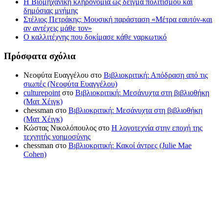
Η Βιομηχανική κληρονομιά ως δείγμα πολιτισμού και
δημόσιας μνήμης
Στέλιος Πετράκης: Μουσική παράσταση «Μέτρα εαυτόν-και
αν αντέχεις μάθε τον»
Ο καλλιτέχνης που δοκίμασε κάθε ναρκωτικό
Πρόσφατα σχόλια
Νεοφύτα Ευαγγέλου
στο
Βιβλιοκριτική: Απόδραση από τις
σιωπές (Νεοφύτα Ευαγγέλου)
culturepoint
στο
Βιβλιοκριτική: Μεσάνυχτα στη βιβλιοθήκη
(Ματ Χέιγκ)
chessman
στο
Βιβλιοκριτική: Μεσάνυχτα στη βιβλιοθήκη
(Ματ Χέιγκ)
Κώστας Νικολόπουλος
στο
Η λογοτεχνία στην εποχή της
τεχνητής νοημοσύνης
chessman
στο
Βιβλιοκριτική: Κακοί άντρες (Julie Mae
Cohen)