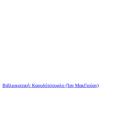
Βιβλιοκριτική: Καρυδότσουφλο (Ίαν ΜακΓιούαν)