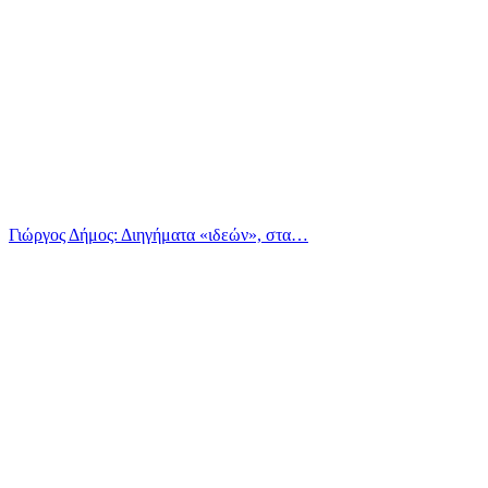
Γιώργος Δήμος: Διηγήματα «ιδεών», στα…