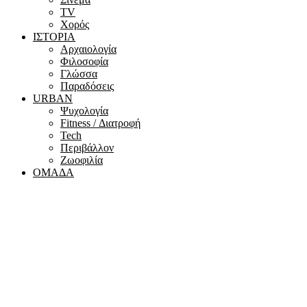
ΤV
Χορός
ΙΣΤΟΡΙΑ
Αρχαιολογία
Φιλοσοφία
Γλώσσα
Παραδόσεις
URBAN
Ψυχολογία
Fitness / Διατροφή
Tech
Περιβάλλον
Ζωοφιλία
ΟΜΑΔΑ