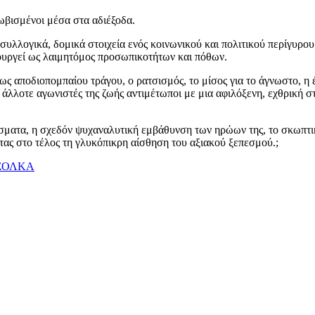
ωβισμένοι μέσα στα αδιέξοδα.
συλλογικά, δομικά στοιχεία ενός κοινωνικού και πολιτικού περίγυρο
ουργεί ως λαιμητόμος προσωπικοτήτων και πόθων.
ως αποδιοπομπαίου τράγου, ο ρατσισμός, το μίσος για το άγνωστο, η έ
άλλοτε αγωνιστές της ζωής αντιμέτωποι με μια αφιλόξενη, εχθρική στ
ίσματα, η σχεδόν ψυχαναλυτική εμβάθυνση των ηρώων της, το σκωπτι
ας στο τέλος τη γλυκόπικρη αίσθηση του αξιακού ξεπεσμού.;
ΣΟΛΚΑ