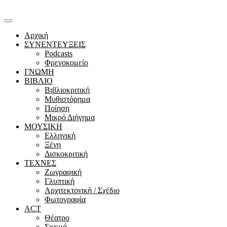
Αρχική
ΣΥΝΕΝΤΕΥΞΕΙΣ
Podcasts
Φρενοκομείο
ΓΝΩΜΗ
ΒΙΒΛΙΟ
Βιβλιοκριτική
Μυθιστόρημα
Ποίηση
Μικρό Διήγημα
ΜΟΥΣΙΚΗ
Ελληνική
Ξένη
Δισκοκριτική
ΤΕΧΝΕΣ
Ζωγραφική
Γλυπτική
Αρχιτεκτονική / Σχέδιο
Φωτογραφία
ACT
Θέατρο
Σινεμά