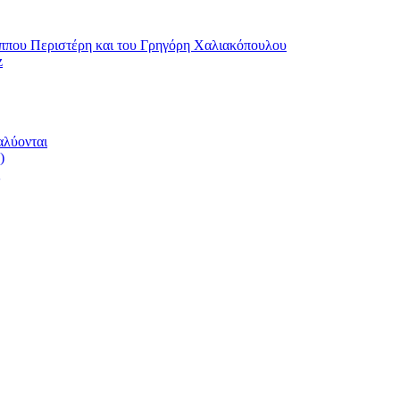
ου Περιστέρη και του Γρηγόρη Χαλιακόπουλου
z
αλύονται
)