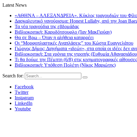
Latest News
«ΑΘΗΝΑ – ΑΛΕΞΑΝΔΡΕΙΑ». Κύκλος τραγουδιών του Φίλιππ
Δασκαλευτικό νανούρισμα: Honest Lullaby, από την Joan Bae
Τα νέα τραγούδια της εβδομάδας
Βιβλιοκριτική: Καρυδότσουφλο (Ίαν ΜακΓιούαν)
Θα σε Βρω – Όταν η αλήθεια καταρρέει
Οι “Μορφοπλαστικές Αναπλάσεις” του Κώστα Ευαγγελάτου
Γιώργος Δήμος: Διηγήματα «ιδεών», στα οποία οι ιδέες δεν αν
Βιβλιοκριτική: Στα χρόνια της ντροπής (Ευθυμία Αθανασιάδου
Τι θα δούμε την Πέμπτη (6/8) στις κινηματογραφικές αίθουσες
Βιβλιοκριτική: Υπόθεση Πολέτη (Νίκος Μαριώτης)
Search for:
Facebook
Twitter
Instagram
LinkedIn
Youtube