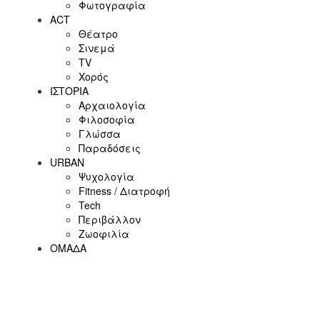
Φωτογραφία
ACT
Θέατρο
Σινεμά
ΤV
Χορός
ΙΣΤΟΡΙΑ
Αρχαιολογία
Φιλοσοφία
Γλώσσα
Παραδόσεις
URBAN
Ψυχολογία
Fitness / Διατροφή
Tech
Περιβάλλον
Ζωοφιλία
ΟΜΑΔΑ