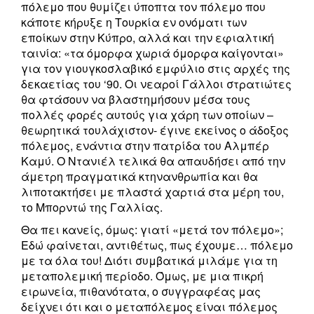
πόλεμο που θυμίζει ύποπτα τον πόλεμο που
κάποτε κήρυξε η Τουρκία εν ονόματι των
εποίκων στην Κύπρο, αλλά και την εφιαλτική
ταινία: «τα όμορφα χωριά όμορφα καίγονται»
για τον γιουγκοσλαβικό εμφύλιο στις αρχές της
δεκαετίας του ‘90. Οι νεαροί Γάλλοι στρατιώτες
θα φτάσουν να βλαστημήσουν μέσα τους
πολλές φορές αυτούς για χάρη των οποίων –
θεωρητικά τουλάχιστον- έγινε εκείνος ο άδοξος
πόλεμος, ενάντια στην πατρίδα του Αλμπέρ
Καμύ. Ο Ντανιέλ τελικά θα απαυδήσει από την
άμετρη πραγματικά κτηνανθρωπία και θα
λιποτακτήσει με πλαστά χαρτιά στα μέρη του,
το Μπορντώ της Γαλλίας.
Θα πει κανείς, όμως: γιατί «μετά τον πόλεμο»;
Εδώ φαίνεται, αντιθέτως, πως έχουμε… πόλεμο
με τα όλα του! Διότι συμβατικά μιλάμε για τη
μεταπολεμική περίοδο. Όμως, με μια πικρή
ειρωνεία, πιθανότατα, ο συγγραφέας μας
δείχνει ότι και ο μεταπόλεμος είναι πόλεμος