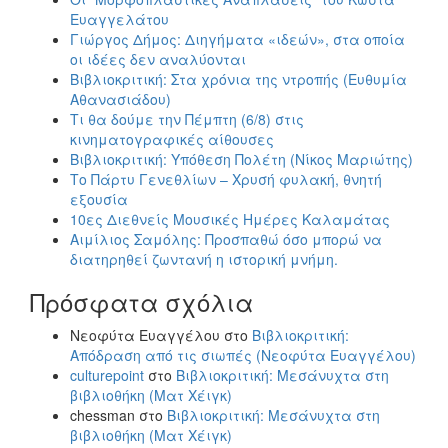
Ευαγγελάτου
Γιώργος Δήμος: Διηγήματα «ιδεών», στα οποία
οι ιδέες δεν αναλύονται
Βιβλιοκριτική: Στα χρόνια της ντροπής (Ευθυμία
Αθανασιάδου)
Τι θα δούμε την Πέμπτη (6/8) στις
κινηματογραφικές αίθουσες
Βιβλιοκριτική: Υπόθεση Πολέτη (Νίκος Μαριώτης)
Το Πάρτυ Γενεθλίων – Χρυσή φυλακή, θνητή
εξουσία
10ες Διεθνείς Μουσικές Ημέρες Καλαμάτας
Αιμίλιος Σαμόλης: Προσπαθώ όσο μπορώ να
διατηρηθεί ζωντανή η ιστορική μνήμη.
Πρόσφατα σχόλια
Νεοφύτα Ευαγγέλου
στο
Βιβλιοκριτική:
Απόδραση από τις σιωπές (Νεοφύτα Ευαγγέλου)
culturepoint
στο
Βιβλιοκριτική: Μεσάνυχτα στη
βιβλιοθήκη (Ματ Χέιγκ)
chessman
στο
Βιβλιοκριτική: Μεσάνυχτα στη
βιβλιοθήκη (Ματ Χέιγκ)