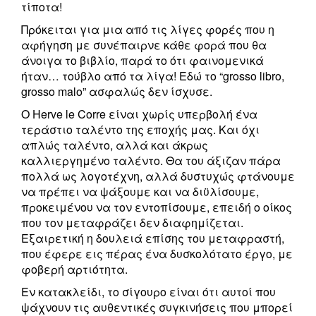
τίποτα!
Πρόκειται για μια από τις λίγες φορές που η
αφήγηση με συνέπαιρνε κάθε φορά που θα
άνοιγα το βιβλίο, παρά το ότι φαινομενικά
ήταν… τούβλο από τα λίγα! Εδώ το “grosso libro,
grosso malo” ασφαλώς δεν ίσχυσε.
Ο Herve le Corre είναι χωρίς υπερβολή ένα
τεράστιο ταλέντο της εποχής μας. Και όχι
απλώς ταλέντο, αλλά και άκρως
καλλιεργημένο ταλέντο. Θα του άξιζαν πάρα
πολλά ως λογοτέχνη, αλλά δυστυχώς φτάνουμε
να πρέπει να ψάξουμε και να διϋλίσουμε,
προκειμένου να τον εντοπίσουμε, επειδή ο οίκος
που τον μεταφράζει δεν διαφημίζεται.
Εξαιρετική η δουλειά επίσης του μεταφραστή,
που έφερε εις πέρας ένα δυσκολότατο έργο, με
φοβερή αρτιότητα.
Εν κατακλείδι, το σίγουρο είναι ότι αυτοί που
ψάχνουν τις αυθεντικές συγκινήσεις που μπορεί