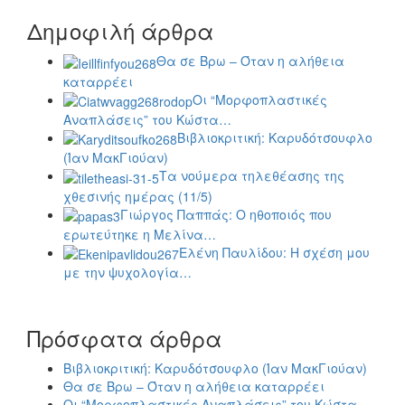
Δημοφιλή άρθρα
Θα σε Βρω – Όταν η αλήθεια
καταρρέει
Οι “Μορφοπλαστικές
Αναπλάσεις” του Κώστα…
Βιβλιοκριτική: Καρυδότσουφλο
(Ίαν ΜακΓιούαν)
Τα νούμερα τηλεθέασης της
χθεσινής ημέρας (11/5)
Γιώργος Παππάς: Ο ηθοποιός που
ερωτεύτηκε η Μελίνα…
Ελένη Παυλίδου: Η σχέση μου
με την ψυχολογία…
Πρόσφατα άρθρα
Βιβλιοκριτική: Καρυδότσουφλο (Ίαν ΜακΓιούαν)
Θα σε Βρω – Όταν η αλήθεια καταρρέει
Οι “Μορφοπλαστικές Αναπλάσεις” του Κώστα