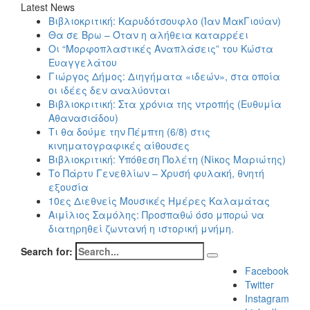
Latest News
Βιβλιοκριτική: Καρυδότσουφλο (Ίαν ΜακΓιούαν)
Θα σε Βρω – Όταν η αλήθεια καταρρέει
Οι “Μορφοπλαστικές Αναπλάσεις” του Κώστα
Ευαγγελάτου
Γιώργος Δήμος: Διηγήματα «ιδεών», στα οποία
οι ιδέες δεν αναλύονται
Βιβλιοκριτική: Στα χρόνια της ντροπής (Ευθυμία
Αθανασιάδου)
Τι θα δούμε την Πέμπτη (6/8) στις
κινηματογραφικές αίθουσες
Βιβλιοκριτική: Υπόθεση Πολέτη (Νίκος Μαριώτης)
Το Πάρτυ Γενεθλίων – Χρυσή φυλακή, θνητή
εξουσία
10ες Διεθνείς Μουσικές Ημέρες Καλαμάτας
Αιμίλιος Σαμόλης: Προσπαθώ όσο μπορώ να
διατηρηθεί ζωντανή η ιστορική μνήμη.
Search for:
Facebook
Twitter
Instagram