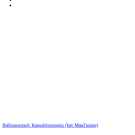
Βιβλιοκριτική: Καρυδότσουφλο (Ίαν ΜακΓιούαν)