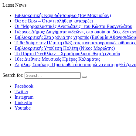
Latest News
Βιβλιοκριτική: Καρυδότσουφλο (Ίαν ΜακΓιούαν)
Θα σε Βρω – Όταν η αλήθεια καταρρέει
Οι “Μορφοπλαστικές Αναπλάσεις” του Κώστα Ευαγγελάτου
Γιώργος Δήμος: Διηγήματα «ιδεών», στα οποία οι ιδέες δεν αν
Βιβλιοκριτική: Στα χρόνια της ντροπής (Ευθυμία Αθανασιάδου
Τι θα δούμε την Πέμπτη (6/8) στις κινηματογραφικές αίθουσες
Βιβλιοκριτική: Υπόθεση Πολέτη (Νίκος Μαριώτης)
Το Πάρτυ Γενεθλίων – Χρυσή φυλακή, θνητή εξουσία
10ες Διεθνείς Μουσικές Ημέρες Καλαμάτας
Αιμίλιος Σαμόλης: Προσπαθώ όσο μπορώ να διατηρηθεί ζωντα
Search for:
Facebook
Twitter
Instagram
LinkedIn
Youtube