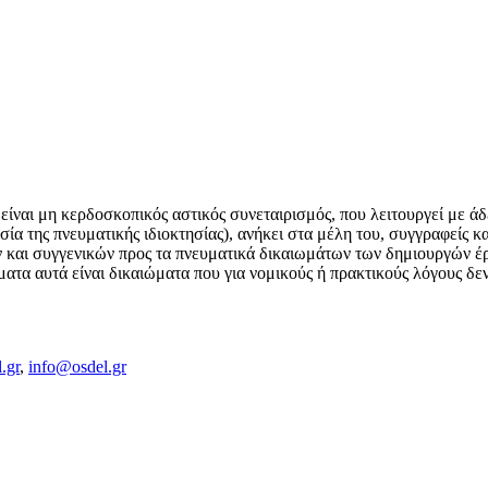
ναι μη κερδοσκοπικός αστικός συνεταιρισμός, που λειτουργεί με άδ
ία της πνευματικής ιδιοκτησίας), ανήκει στα μέλη του, συγγραφείς και
ν και συγγενικών προς τα πνευματικά δικαιωμάτων των δημιουργών έρ
ατα αυτά είναι δικαιώματα που για νομικούς ή πρακτικούς λόγους δεν 
.gr
,
info@osdel.gr