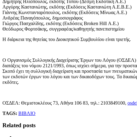
Δημήτρης Ηλιόπουλος, εκδότης Τύπου (Δέσμη Εκδοτική Α.Ε.)
Αργύρης Καστανιώτης, εκδότης (Εκδόσεις Καστανιώτη Α.Ε.Β.Ε.)
Γιάννης Κωνστανταρόπουλος, εκδότης (Εκδόσεις Μίνωας Α.Ε.)
Ανδρέας Παναγόπουλος, δημοσιογράφος
Γιώργος Πασχαλίδης, εκδότης (Εκδόσεις Broken Hill Α.Ε.)
Θεόδωρος Φορτσάκης, συγγραφέας/καθηγητής πανεπιστημίου
Η διάρκεια της θητείας του Διοικητικού Συμβουλίου είναι τριετής.
Ο Οργανισμός Συλλογικής Διαχείρισης Έργων του Λόγου (ΟΣΔΕΛ) εί
διατάξεις του νόμου 2121/1993, όπως ισχύει σήμερα, για την προστασ
Σκοπό έχει τη συλλογική διαχείριση και προστασία των πνευματικώ
των εκδοτών έργων του λόγου και των δικαιοδόχων τους. Τα δικαιώμ
εκδότες.
ΟΣΔΕΛ: Θεμιστοκλέους 73, Αθήνα 106 83, τηλ.: 2103849100,
osdel
TAGS:
ΒΙΒΛΙΟ
Related posts