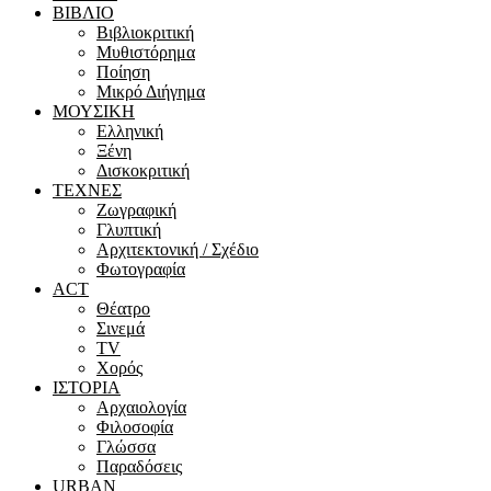
ΒΙΒΛΙΟ
Βιβλιοκριτική
Μυθιστόρημα
Ποίηση
Μικρό Διήγημα
ΜΟΥΣΙΚΗ
Ελληνική
Ξένη
Δισκοκριτική
ΤΕΧΝΕΣ
Ζωγραφική
Γλυπτική
Αρχιτεκτονική / Σχέδιο
Φωτογραφία
ACT
Θέατρο
Σινεμά
ΤV
Χορός
ΙΣΤΟΡΙΑ
Αρχαιολογία
Φιλοσοφία
Γλώσσα
Παραδόσεις
URBAN