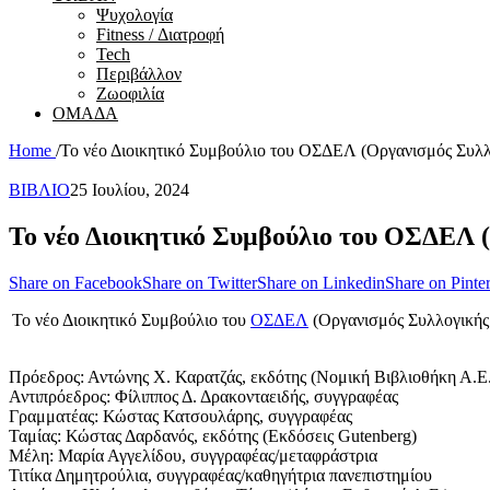
Ψυχολογία
Fitness / Διατροφή
Tech
Περιβάλλον
Ζωοφιλία
ΟΜΑΔΑ
Home
/
Το νέο Διοικητικό Συμβούλιο του ΟΣΔΕΛ (Οργανισμός Συλλ
ΒΙΒΛΙΟ
25 Ιουλίου, 2024
Το νέο Διοικητικό Συμβούλιο του ΟΣΔΕΛ 
Share on Facebook
Share on Twitter
Share on Linkedin
Share on Pinter
Το νέο Διοικητικό Συμβούλιο του
ΟΣΔΕΛ
(Οργανισμός Συλλογικής Δ
Πρόεδρος: Αντώνης Χ. Καρατζάς, εκδότης (Νομική Βιβλιοθήκη Α.Ε.
Αντιπρόεδρος: Φίλιππος Δ. Δρακονταειδής, συγγραφέας
Γραμματέας: Κώστας Κατσουλάρης, συγγραφέας
Ταμίας: Κώστας Δαρδανός, εκδότης (Εκδόσεις Gutenberg)
Μέλη: Μαρία Αγγελίδου, συγγραφέας/μεταφράστρια
Τιτίκα Δημητρούλια, συγγραφέας/καθηγήτρια πανεπιστημίου