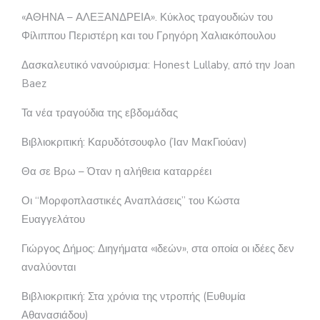
«ΑΘΗΝΑ – ΑΛΕΞΑΝΔΡΕΙΑ». Κύκλος τραγουδιών του
Φίλιππου Περιστέρη και του Γρηγόρη Χαλιακόπουλου
Δασκαλευτικό νανούρισμα: Honest Lullaby, από την Joan
Baez
Τα νέα τραγούδια της εβδομάδας
Βιβλιοκριτική: Καρυδότσουφλο (Ίαν ΜακΓιούαν)
Θα σε Βρω – Όταν η αλήθεια καταρρέει
Οι “Μορφοπλαστικές Αναπλάσεις” του Κώστα
Ευαγγελάτου
Γιώργος Δήμος: Διηγήματα «ιδεών», στα οποία οι ιδέες δεν
αναλύονται
Βιβλιοκριτική: Στα χρόνια της ντροπής (Ευθυμία
Αθανασιάδου)