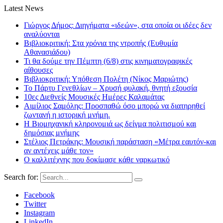
Latest News
Γιώργος Δήμος: Διηγήματα «ιδεών», στα οποία οι ιδέες δεν
αναλύονται
Βιβλιοκριτική: Στα χρόνια της ντροπής (Ευθυμία
Αθανασιάδου)
Τι θα δούμε την Πέμπτη (6/8) στις κινηματογραφικές
αίθουσες
Βιβλιοκριτική: Υπόθεση Πολέτη (Νίκος Μαριώτης)
Το Πάρτυ Γενεθλίων – Χρυσή φυλακή, θνητή εξουσία
10ες Διεθνείς Μουσικές Ημέρες Καλαμάτας
Αιμίλιος Σαμόλης: Προσπαθώ όσο μπορώ να διατηρηθεί
ζωντανή η ιστορική μνήμη.
Η Βιομηχανική κληρονομιά ως δείγμα πολιτισμού και
δημόσιας μνήμης
Στέλιος Πετράκης: Μουσική παράσταση «Μέτρα εαυτόν-και
αν αντέχεις μάθε τον»
Ο καλλιτέχνης που δοκίμασε κάθε ναρκωτικό
Search for:
Facebook
Twitter
Instagram
LinkedIn