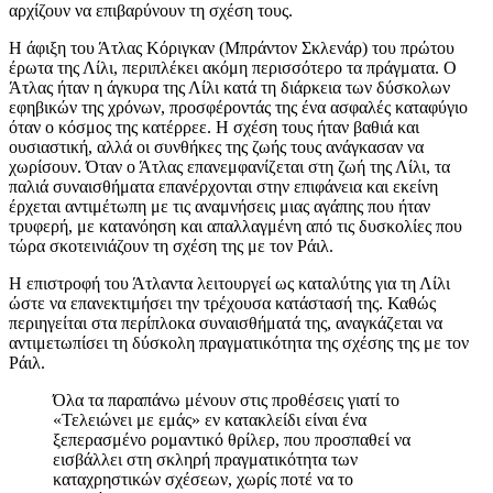
αρχίζουν να επιβαρύνουν τη σχέση τους.
Η άφιξη του Άτλας Κόριγκαν (Μπράντον Σκλενάρ) του πρώτου
έρωτα της Λίλι, περιπλέκει ακόμη περισσότερο τα πράγματα. Ο
Άτλας ήταν η άγκυρα της Λίλι κατά τη διάρκεια των δύσκολων
εφηβικών της χρόνων, προσφέροντάς της ένα ασφαλές καταφύγιο
όταν ο κόσμος της κατέρρεε. Η σχέση τους ήταν βαθιά και
ουσιαστική, αλλά οι συνθήκες της ζωής τους ανάγκασαν να
χωρίσουν. Όταν ο Άτλας επανεμφανίζεται στη ζωή της Λίλι, τα
παλιά συναισθήματα επανέρχονται στην επιφάνεια και εκείνη
έρχεται αντιμέτωπη με τις αναμνήσεις μιας αγάπης που ήταν
τρυφερή, με κατανόηση και απαλλαγμένη από τις δυσκολίες που
τώρα σκοτεινιάζουν τη σχέση της με τον Ράιλ.
Η επιστροφή του Άτλαντα λειτουργεί ως καταλύτης για τη Λίλι
ώστε να επανεκτιμήσει την τρέχουσα κατάστασή της. Καθώς
περιηγείται στα περίπλοκα συναισθήματά της, αναγκάζεται να
αντιμετωπίσει τη δύσκολη πραγματικότητα της σχέσης της με τον
Ράιλ.
Όλα τα παραπάνω μένουν στις προθέσεις γιατί το
«Τελειώνει με εμάς» εν κατακλείδι είναι ένα
ξεπερασμένο ρομαντικό θρίλερ, που προσπαθεί να
εισβάλλει στη σκληρή πραγματικότητα των
καταχρηστικών σχέσεων, χωρίς ποτέ να το