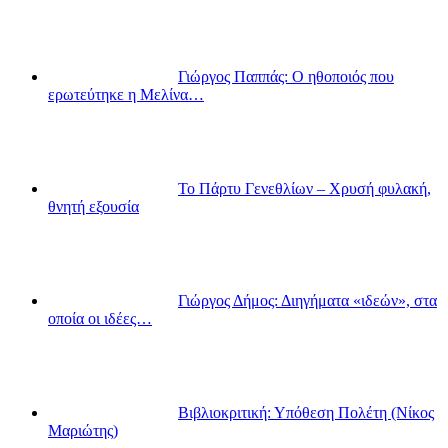
Γιώργος Παππάς: Ο ηθοποιός που
ερωτεύτηκε η Μελίνα…
Το Πάρτυ Γενεθλίων – Χρυσή φυλακή,
θνητή εξουσία
Γιώργος Δήμος: Διηγήματα «ιδεών», στα
οποία οι ιδέες…
Βιβλιοκριτική: Υπόθεση Πολέτη (Νίκος
Μαριώτης)