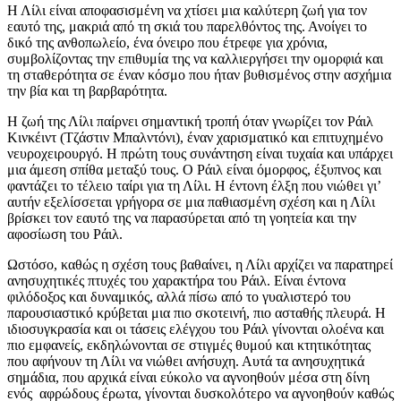
Η Λίλι είναι αποφασισμένη να χτίσει μια καλύτερη ζωή για τον
εαυτό της, μακριά από τη σκιά του παρελθόντος της. Ανοίγει το
δικό της ανθοπωλείο, ένα όνειρο που έτρεφε για χρόνια,
συμβολίζοντας την επιθυμία της να καλλιεργήσει την ομορφιά και
τη σταθερότητα σε έναν κόσμο που ήταν βυθισμένος στην ασχήμια
την βία και τη βαρβαρότητα.
Η ζωή της Λίλι παίρνει σημαντική τροπή όταν γνωρίζει τον Ράιλ
Κινκέιντ (Τζάστιν Μπαλντόνι), έναν χαρισματικό και επιτυχημένο
νευροχειρουργό. Η πρώτη τους συνάντηση είναι τυχαία και υπάρχει
μια άμεση σπίθα μεταξύ τους. Ο Ράιλ είναι όμορφος, έξυπνος και
φαντάζει το τέλειο ταίρι για τη Λίλι. Η έντονη έλξη που νιώθει γι’
αυτήν εξελίσσεται γρήγορα σε μια παθιασμένη σχέση και η Λίλι
βρίσκει τον εαυτό της να παρασύρεται από τη γοητεία και την
αφοσίωση του Ράιλ.
Ωστόσο, καθώς η σχέση τους βαθαίνει, η Λίλι αρχίζει να παρατηρεί
ανησυχητικές πτυχές του χαρακτήρα του Ράιλ. Είναι έντονα
φιλόδοξος και δυναμικός, αλλά πίσω από το γυαλιστερό του
παρουσιαστικό κρύβεται μια πιο σκοτεινή, πιο ασταθής πλευρά. Η
ιδιοσυγκρασία και οι τάσεις ελέγχου του Ράιλ γίνονται ολοένα και
πιο εμφανείς, εκδηλώνονται σε στιγμές θυμού και κτητικότητας
που αφήνουν τη Λίλι να νιώθει ανήσυχη. Αυτά τα ανησυχητικά
σημάδια, που αρχικά είναι εύκολο να αγνοηθούν μέσα στη δίνη
ενός αφρώδους έρωτα, γίνονται δυσκολότερο να αγνοηθούν καθώς