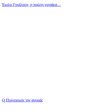
Έμιλυ Γουίλσον, η πρώτη γυναίκα…
Ο Πολιτισμός της αγοράς