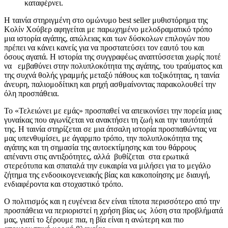
καταφέρνει.
Η ταινία στηριγμένη στο ομώνυμο best seller μυθιστόρημα της
Κολίν Χούβερ αφηγείται με παρωχημένο μελοδραματικό τρόπο
μια ιστορία αγάπης, απώλειας και των δύσκολων επιλογών που
πρέπει να κάνει κανείς για να προστατεύσει τον εαυτό του και
όσους αγαπά. Η ιστορία της συγγραφέως αναπτύσσεται χωρίς ποτέ
να εμβαθύνει στην πολυπλοκότητα της αγάπης, του τραύματος και
της συχνά θολής γραμμής μεταξύ πάθους και τοξικότητας, η ταινία
άνευρη, παλιομοδίτικη και ρηχή ασθμαίνοντας παρακολουθεί την
όλη προσπάθεια.
Το «Τελειώνει με εμάς» προσπαθεί να απεικονίσει την πορεία μιας
γυναίκας που αγωνίζεται να ανακτήσει τη ζωή και την ταυτότητά
της. Η ταινία στηρίζεται σε μια άτσαλη ιστορία προσπαθώντας να
μας υπενθυμίσει, με άγαρμπο τρόπο, την πολυπλοκότητα της
αγάπης και τη σημασία της αυτοεκτίμησης και του θάρρους
απέναντι στις αντιξοότητες, αλλά βυθίζεται στα ερωτικά
στερεότυπα και σπαταλά την ευκαιρία να μιλήσει για το μεγάλο
ζήτημα της ενδοοικογενειακής βίας και κακοποίησης με διαυγή,
ενδιαφέροντα και στοχαστικό τρόπο.
Ο πολιτισμός και η ευγένεια δεν είναι τίποτα περισσότερο από την
προσπάθεια να περιοριστεί η χρήση βίας ως λύση στα προβλήματά
μας, γιατί το ξέρουμε πια, η βία είναι η ανώτερη και πιο