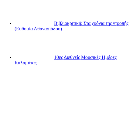
Βιβλιοκριτική: Στα χρόνια της ντροπής
(Ευθυμία Αθανασιάδου)
10ες Διεθνείς Μουσικές Ημέρες
Καλαμάτας