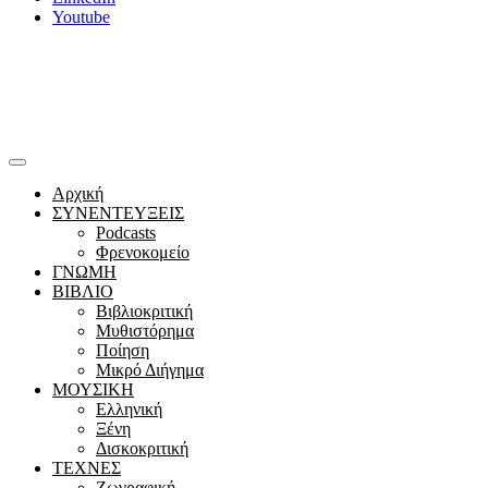
Youtube
Αρχική
ΣΥΝΕΝΤΕΥΞΕΙΣ
Podcasts
Φρενοκομείο
ΓΝΩΜΗ
ΒΙΒΛΙΟ
Βιβλιοκριτική
Μυθιστόρημα
Ποίηση
Μικρό Διήγημα
ΜΟΥΣΙΚΗ
Ελληνική
Ξένη
Δισκοκριτική
ΤΕΧΝΕΣ
Ζωγραφική