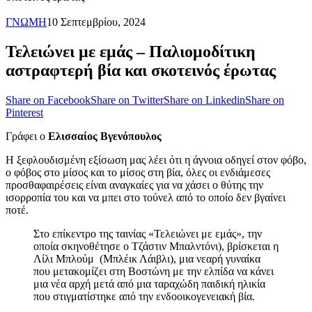
ΓΝΩΜΗ
10 Σεπτεμβρίου, 2024
Τελειώνει με εμάς – Παλιομοδίτικη
αστραφτερή βία και σκοτεινός έρωτας
Share on Facebook
Share on Twitter
Share on Linkedin
Share on
Pinterest
Γράφει ο
Ελισσαίος Βγενόπουλος
Η ξεφλουδισμένη εξίσωση μας λέει ότι η άγνοια οδηγεί στον φόβο,
ο φόβος στο μίσος και το μίσος στη βία, όλες οι ενδιάμεσες
προσθαφαιρέσεις είναι αναγκαίες για να χάσει ο θύτης την
ισορροπία του και να μπει στο τούνελ από το οποίο δεν βγαίνει
ποτέ.
Στο επίκεντρο της ταινίας «Τελειώνει με εμάς», την
οποία σκηνοθέτησε ο Τζάστιν Μπαλντόνι), βρίσκεται η
Λίλι Μπλούμ (Μπλέικ Λάιβλι), μια νεαρή γυναίκα
που μετακομίζει στη Βοστώνη με την ελπίδα να κάνει
μια νέα αρχή μετά από μια ταραχώδη παιδική ηλικία
που στιγματίστηκε από την ενδοοικογενειακή βία.