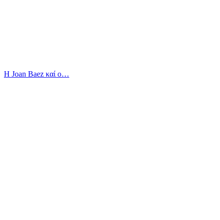
Η Joan Baez καί ο…