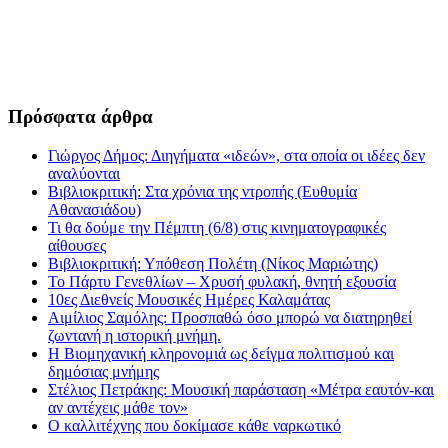
Πρόσφατα άρθρα
Γιώργος Δήμος: Διηγήματα «ιδεών», στα οποία οι ιδέες δεν
αναλύονται
Βιβλιοκριτική: Στα χρόνια της ντροπής (Ευθυμία
Αθανασιάδου)
Τι θα δούμε την Πέμπτη (6/8) στις κινηματογραφικές
αίθουσες
Βιβλιοκριτική: Υπόθεση Πολέτη (Νίκος Μαριώτης)
Το Πάρτυ Γενεθλίων – Χρυσή φυλακή, θνητή εξουσία
10ες Διεθνείς Μουσικές Ημέρες Καλαμάτας
Αιμίλιος Σαμόλης: Προσπαθώ όσο μπορώ να διατηρηθεί
ζωντανή η ιστορική μνήμη.
Η Βιομηχανική κληρονομιά ως δείγμα πολιτισμού και
δημόσιας μνήμης
Στέλιος Πετράκης: Μουσική παράσταση «Μέτρα εαυτόν-και
αν αντέχεις μάθε τον»
Ο καλλιτέχνης που δοκίμασε κάθε ναρκωτικό