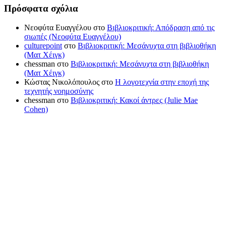
Πρόσφατα σχόλια
Νεοφύτα Ευαγγέλου
στο
Βιβλιοκριτική: Απόδραση από τις
σιωπές (Νεοφύτα Ευαγγέλου)
culturepoint
στο
Βιβλιοκριτική: Μεσάνυχτα στη βιβλιοθήκη
(Ματ Χέιγκ)
chessman
στο
Βιβλιοκριτική: Μεσάνυχτα στη βιβλιοθήκη
(Ματ Χέιγκ)
Κώστας Νικολόπουλος
στο
Η λογοτεχνία στην εποχή της
τεχνητής νοημοσύνης
chessman
στο
Βιβλιοκριτική: Κακοί άντρες (Julie Mae
Cohen)