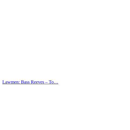
Lawmen: Bass Reeves – Το…