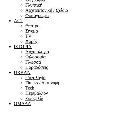
Γλυπτική
Αρχιτεκτονική / Σχέδιο
Φωτογραφία
ACT
Θέατρο
Σινεμά
ΤV
Χορός
ΙΣΤΟΡΙΑ
Αρχαιολογία
Φιλοσοφία
Γλώσσα
Παραδόσεις
URBAN
Ψυχολογία
Fitness / Διατροφή
Tech
Περιβάλλον
Ζωοφιλία
ΟΜΑΔΑ