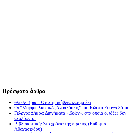
Πρόσφατα άρθρα
Θα σε Βρω – Όταν η αλήθεια καταρρέει
Οι “Μορφοπλαστικές Αναπλάσεις” του Κώστα Ευαγγελάτου
Γιώργος Δήμος: Διηγήματα «ιδεών», στα οποία οι ιδέες δεν
αναλύονται
Βιβλιοκριτική: Στα χρόνια της ντροπής (Ευθυμία
Αθανασιάδου)