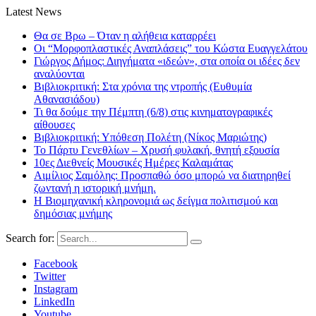
Latest News
Θα σε Βρω – Όταν η αλήθεια καταρρέει
Οι “Μορφοπλαστικές Αναπλάσεις” του Κώστα Ευαγγελάτου
Γιώργος Δήμος: Διηγήματα «ιδεών», στα οποία οι ιδέες δεν
αναλύονται
Βιβλιοκριτική: Στα χρόνια της ντροπής (Ευθυμία
Αθανασιάδου)
Τι θα δούμε την Πέμπτη (6/8) στις κινηματογραφικές
αίθουσες
Βιβλιοκριτική: Υπόθεση Πολέτη (Νίκος Μαριώτης)
Το Πάρτυ Γενεθλίων – Χρυσή φυλακή, θνητή εξουσία
10ες Διεθνείς Μουσικές Ημέρες Καλαμάτας
Αιμίλιος Σαμόλης: Προσπαθώ όσο μπορώ να διατηρηθεί
ζωντανή η ιστορική μνήμη.
Η Βιομηχανική κληρονομιά ως δείγμα πολιτισμού και
δημόσιας μνήμης
Search for:
Facebook
Twitter
Instagram
LinkedIn
Youtube