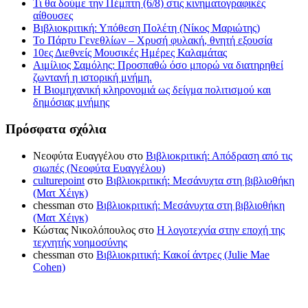
Τι θα δούμε την Πέμπτη (6/8) στις κινηματογραφικές
αίθουσες
Βιβλιοκριτική: Υπόθεση Πολέτη (Νίκος Μαριώτης)
Το Πάρτυ Γενεθλίων – Χρυσή φυλακή, θνητή εξουσία
10ες Διεθνείς Μουσικές Ημέρες Καλαμάτας
Αιμίλιος Σαμόλης: Προσπαθώ όσο μπορώ να διατηρηθεί
ζωντανή η ιστορική μνήμη.
Η Βιομηχανική κληρονομιά ως δείγμα πολιτισμού και
δημόσιας μνήμης
Πρόσφατα σχόλια
Νεοφύτα Ευαγγέλου
στο
Βιβλιοκριτική: Απόδραση από τις
σιωπές (Νεοφύτα Ευαγγέλου)
culturepoint
στο
Βιβλιοκριτική: Μεσάνυχτα στη βιβλιοθήκη
(Ματ Χέιγκ)
chessman
στο
Βιβλιοκριτική: Μεσάνυχτα στη βιβλιοθήκη
(Ματ Χέιγκ)
Κώστας Νικολόπουλος
στο
Η λογοτεχνία στην εποχή της
τεχνητής νοημοσύνης
chessman
στο
Βιβλιοκριτική: Κακοί άντρες (Julie Mae
Cohen)