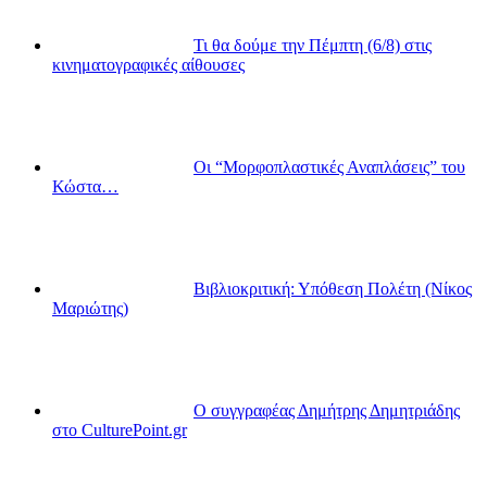
Τι θα δούμε την Πέμπτη (6/8) στις
κινηματογραφικές αίθουσες
Οι “Μορφοπλαστικές Αναπλάσεις” του
Κώστα…
Βιβλιοκριτική: Υπόθεση Πολέτη (Νίκος
Μαριώτης)
Ο συγγραφέας Δημήτρης Δημητριάδης
στο CulturePoint.gr