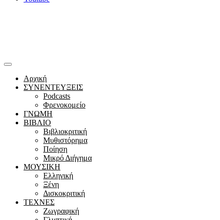
Αρχική
ΣΥΝΕΝΤΕΥΞΕΙΣ
Podcasts
Φρενοκομείο
ΓΝΩΜΗ
ΒΙΒΛΙΟ
Βιβλιοκριτική
Μυθιστόρημα
Ποίηση
Μικρό Διήγημα
ΜΟΥΣΙΚΗ
Ελληνική
Ξένη
Δισκοκριτική
ΤΕΧΝΕΣ
Ζωγραφική
Γλυπτική