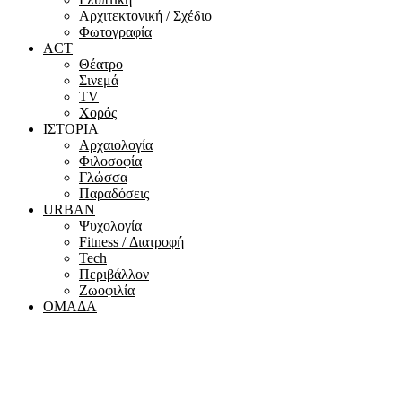
Αρχιτεκτονική / Σχέδιο
Φωτογραφία
ACT
Θέατρο
Σινεμά
ΤV
Χορός
ΙΣΤΟΡΙΑ
Αρχαιολογία
Φιλοσοφία
Γλώσσα
Παραδόσεις
URBAN
Ψυχολογία
Fitness / Διατροφή
Tech
Περιβάλλον
Ζωοφιλία
ΟΜΑΔΑ