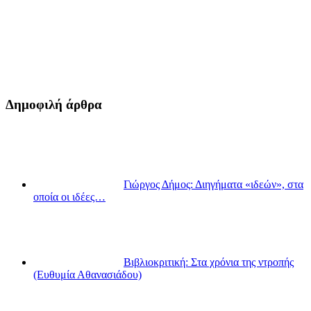
Δημοφιλή άρθρα
Γιώργος Δήμος: Διηγήματα «ιδεών», στα
οποία οι ιδέες…
Βιβλιοκριτική: Στα χρόνια της ντροπής
(Ευθυμία Αθανασιάδου)