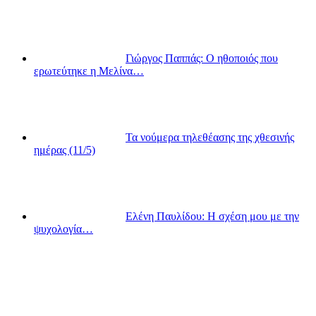
Γιώργος Παππάς: Ο ηθοποιός που
ερωτεύτηκε η Μελίνα…
Τα νούμερα τηλεθέασης της χθεσινής
ημέρας (11/5)
Ελένη Παυλίδου: Η σχέση μου με την
ψυχολογία…