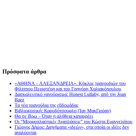
Πρόσφατα άρθρα
«ΑΘΗΝΑ – ΑΛΕΞΑΝΔΡΕΙΑ». Κύκλος τραγουδιών του
Φίλιππου Περιστέρη και του Γρηγόρη Χαλιακόπουλου
Δασκαλευτικό νανούρισμα: Honest Lullaby, από την Joan
Baez
Τα νέα τραγούδια της εβδομάδας
Βιβλιοκριτική: Καρυδότσουφλο (Ίαν ΜακΓιούαν)
Θα σε Βρω – Όταν η αλήθεια καταρρέει
Οι “Μορφοπλαστικές Αναπλάσεις” του Κώστα Ευαγγελάτου
Γιώργος Δήμος: Διηγήματα «ιδεών», στα οποία οι ιδέες δεν
αναλύονται