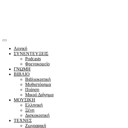
Αρχική
ΣΥΝΕΝΤΕΥΞΕΙΣ
Podcasts
Φρενοκομείο
ΓΝΩΜΗ
ΒΙΒΛΙΟ
Βιβλιοκριτική
Μυθιστόρημα
Ποίηση
Μικρό Διήγημα
ΜΟΥΣΙΚΗ
Ελληνική
Ξένη
Δισκοκριτική
ΤΕΧΝΕΣ
Ζωγραφική