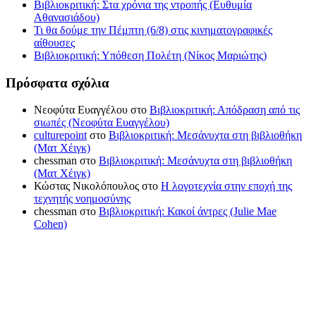
Βιβλιοκριτική: Στα χρόνια της ντροπής (Ευθυμία
Αθανασιάδου)
Τι θα δούμε την Πέμπτη (6/8) στις κινηματογραφικές
αίθουσες
Βιβλιοκριτική: Υπόθεση Πολέτη (Νίκος Μαριώτης)
Πρόσφατα σχόλια
Νεοφύτα Ευαγγέλου
στο
Βιβλιοκριτική: Απόδραση από τις
σιωπές (Νεοφύτα Ευαγγέλου)
culturepoint
στο
Βιβλιοκριτική: Μεσάνυχτα στη βιβλιοθήκη
(Ματ Χέιγκ)
chessman
στο
Βιβλιοκριτική: Μεσάνυχτα στη βιβλιοθήκη
(Ματ Χέιγκ)
Κώστας Νικολόπουλος
στο
Η λογοτεχνία στην εποχή της
τεχνητής νοημοσύνης
chessman
στο
Βιβλιοκριτική: Κακοί άντρες (Julie Mae
Cohen)