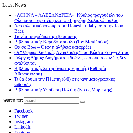
Latest News
«ΑΘΗΝΑ – ΑΛΕΞΑΝΔΡΕΙΑ». Κύκλος τραγουδιών του
Φίλιππου Περιστέρη και του Γρηγόρη Χαλιακόπουλου
Δασκαλευτικό νανούρισμα: Honest Lullaby, από την Joan
Baez
Τα νέα τραγούδια της εβδομάδας
Βιβλιοκριτική: Καρυδότσουφλο (Ίαν ΜακΓιούαν)
Θα σε Βρω – Όταν η αλήθεια καταρρέει
Οι “Μορφοπλαστικές Αναπλάσεις” του Κώστα Ευαγγελάτου
Γιώργος Δήμος: Διηγήματα «ιδεών», στα οποία οι ιδέες δεν
αναλύονται
Βιβλιοκριτική: Στα χρόνια της ντροπής (Ευθυμία
Αθανασιάδου)
Τι θα δούμε την Πέμπτη (6/8) στις κινηματογραφικές
αίθουσες
Βιβλιοκριτική: Υπόθεση Πολέτη (Νίκος Μαριώτης)
Search for:
Facebook
Twitter
Instagram
LinkedIn
Youtube