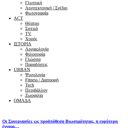
Γλυπτική
Αρχιτεκτονική / Σχέδιο
Φωτογραφία
ACT
Θέατρο
Σινεμά
ΤV
Χορός
ΙΣΤΟΡΙΑ
Αρχαιολογία
Φιλοσοφία
Γλώσσα
Παραδόσεις
URBAN
Ψυχολογία
Fitness / Διατροφή
Tech
Περιβάλλον
Ζωοφιλία
ΟΜΑΔΑ
Οι Συνεργασίες ως προϋπόθεση Βιωσιμότητας, η ευρύτερη
έννοια…