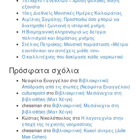
Το Πάρτυ Γενεθλίων – Χρυσή φυλακή, θνητή
εξουσία
10ες Διεθνείς Μουσικές Ημέρες Καλαμάτας
Αιμίλιος Σαμόλης: Προσπαθώ όσο μπορώ να
διατηρηθεί ζωντανή η ιστορική μνήμη.
Η Βιομηχανική κληρονομιά ως δείγμα
πολιτισμού και δημόσιας μνήμης
Στέλιος Πετράκης: Μουσική παράσταση «Μέτρα
εαυτόν-και αν αντέχεις μάθε τον»
Ο καλλιτέχνης που δοκίμασε κάθε ναρκωτικό
Πρόσφατα σχόλια
Νεοφύτα Ευαγγέλου
στο
Βιβλιοκριτική:
Απόδραση από τις σιωπές (Νεοφύτα Ευαγγέλου)
culturepoint
στο
Βιβλιοκριτική: Μεσάνυχτα στη
βιβλιοθήκη (Ματ Χέιγκ)
chessman
στο
Βιβλιοκριτική: Μεσάνυχτα στη
βιβλιοθήκη (Ματ Χέιγκ)
Κώστας Νικολόπουλος
στο
Η λογοτεχνία στην
εποχή της τεχνητής νοημοσύνης
chessman
στο
Βιβλιοκριτική: Κακοί άντρες (Julie
Mae Cohen)