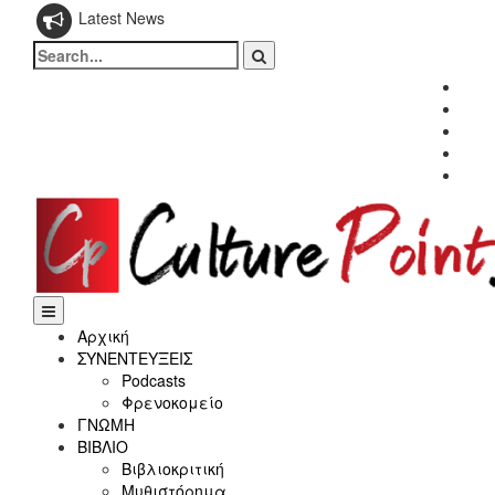
Latest News
Search
for:
Fac
Twitt
Inst
Link
Yout
Αρχική
ΣΥΝΕΝΤΕΥΞΕΙΣ
Podcasts
Φρενοκομείο
ΓΝΩΜΗ
ΒΙΒΛΙΟ
Βιβλιοκριτική
Μυθιστόρημα