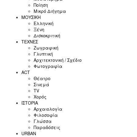
Ποίηση
Μικρό Διήγημα
ΜΟΥΣΙΚΗ
Ελληνική
Ξένη
Δισκοκριτική
ΤΕΧΝΕΣ
Ζωγραφική
Γλυπτική
Αρχιτεκτονική / Σχέδιο
Φωτογραφία
ACT
Θέατρο
Σινεμά
ΤV
Χορός
ΙΣΤΟΡΙΑ
Αρχαιολογία
Φιλοσοφία
Γλώσσα
Παραδόσεις
URBAN