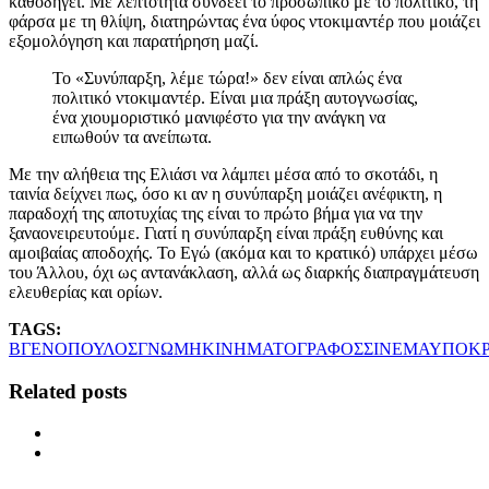
καθοδηγεί. Με λεπτότητα συνδέει το προσωπικό με το πολιτικό, τη
φάρσα με τη θλίψη, διατηρώντας ένα ύφος ντοκιμαντέρ που μοιάζει
εξομολόγηση και παρατήρηση μαζί.
Το «Συνύπαρξη, λέμε τώρα!» δεν είναι απλώς ένα
πολιτικό ντοκιμαντέρ. Είναι μια πράξη αυτογνωσίας,
ένα χιουμοριστικό μανιφέστο για την ανάγκη να
ειπωθούν τα ανείπωτα.
Με την αλήθεια της Ελιάσι να λάμπει μέσα από το σκοτάδι, η
ταινία δείχνει πως, όσο κι αν η συνύπαρξη μοιάζει ανέφικτη, η
παραδοχή της αποτυχίας της είναι το πρώτο βήμα για να την
ξαναονειρευτούμε. Γιατί η συνύπαρξη είναι πράξη ευθύνης και
αμοιβαίας αποδοχής. Το Εγώ (ακόμα και το κρατικό) υπάρχει μέσω
του Άλλου, όχι ως αντανάκλαση, αλλά ως διαρκής διαπραγμάτευση
ελευθερίας και ορίων.
TAGS:
ΒΓΕΝΟΠΟΥΛΟΣ
ΓΝΩΜΗ
ΚΙΝΗΜΑΤΟΓΡΑΦΟΣ
ΣΙΝΕΜΑ
ΥΠΟΚΡ
Related posts