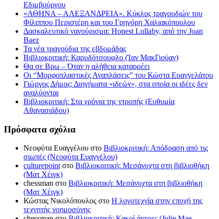
Εδιμβούργου
«ΑΘΗΝΑ – ΑΛΕΞΑΝΔΡΕΙΑ». Κύκλος τραγουδιών του
Φίλιππου Περιστέρη και του Γρηγόρη Χαλιακόπουλου
Δασκαλευτικό νανούρισμα: Honest Lullaby, από την Joan
Baez
Τα νέα τραγούδια της εβδομάδας
Βιβλιοκριτική: Καρυδότσουφλο (Ίαν ΜακΓιούαν)
Θα σε Βρω – Όταν η αλήθεια καταρρέει
Οι “Μορφοπλαστικές Αναπλάσεις” του Κώστα Ευαγγελάτου
Γιώργος Δήμος: Διηγήματα «ιδεών», στα οποία οι ιδέες δεν
αναλύονται
Βιβλιοκριτική: Στα χρόνια της ντροπής (Ευθυμία
Αθανασιάδου)
Πρόσφατα σχόλια
Νεοφύτα Ευαγγέλου
στο
Βιβλιοκριτική: Απόδραση από τις
σιωπές (Νεοφύτα Ευαγγέλου)
culturepoint
στο
Βιβλιοκριτική: Μεσάνυχτα στη βιβλιοθήκη
(Ματ Χέιγκ)
chessman
στο
Βιβλιοκριτική: Μεσάνυχτα στη βιβλιοθήκη
(Ματ Χέιγκ)
Κώστας Νικολόπουλος
στο
Η λογοτεχνία στην εποχή της
τεχνητής νοημοσύνης
chessman
στο
Βιβλιοκριτική: Κακοί άντρες (Julie Mae