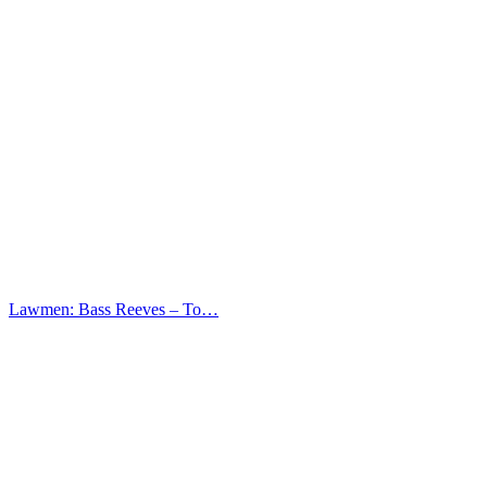
Lawmen: Bass Reeves – Το…