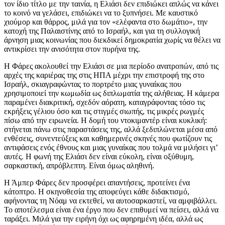
τον ίδιο τίτλο με την ταινία, η Ελιάσι δεν επιδιώκει απλώς να κάνει
το κοινό να γελάσει, επιδιώκει να το ξυπνήσει. Με καυστικό
χιούμορ και θάρρος, μιλά για τον «ελέφαντα στο δωμάτιο», την
κατοχή της Παλαιστίνης από το Ισραήλ, και για τη συλλογική
άρνηση μιας κοινωνίας που διεκδικεί δημοκρατία χωρίς να θέλει να
αντικρίσει την ανισότητα στον πυρήνα της.
Η Φάρες ακολουθεί την Ελιάσι σε μια περίοδο ανατροπών, από τις
αρχές της καριέρας της στις ΗΠΑ μέχρι την επιστροφή της στο
Ισραήλ, σκιαγραφώντας το πορτρέτο μιας γυναίκας που
χρησιμοποιεί την κωμωδία ως διπλωματία της αλήθειας. Η κάμερα
παραμένει διακριτική, σχεδόν αόρατη, καταγράφοντας τόσο τις
εκρήξεις γέλιου όσο και τις στιγμές σιωπής, τις μικρές ρωγμές
πίσω από την ειρωνεία. Η δομή του ντοκιμαντέρ είναι κυκλική:
στήνεται πάνω στις παραστάσεις της, αλλά ξεδιπλώνεται μέσα από
ενθέσεις, συνεντεύξεις και καθημερινές σκηνές που φωτίζουν τις
αντιφάσεις ενός έθνους και μιας γυναίκας που τολμά να μιλήσει γι’
αυτές. Η φωνή της Ελιάσι δεν είναι εύκολη, είναι οξύθυμη,
σαρκαστική, απρόβλεπτη. Είναι όμως αληθινή.
Η Άμπερ Φάρες δεν προσφέρει απαντήσεις, προτείνει ένα
κάτοπτρο. Η σκηνοθεσία της αποφεύγει κάθε διδακτισμό,
αφήνοντας τη Νόαμ να εκτεθεί, να αυτοσαρκαστεί, να αμφιβάλλει.
Το αποτέλεσμα είναι ένα έργο που δεν επιθυμεί να πείσει, αλλά να
ταράξει. Μιλά για την ειρήνη όχι ως αφηρημένη ιδέα, αλλά ως