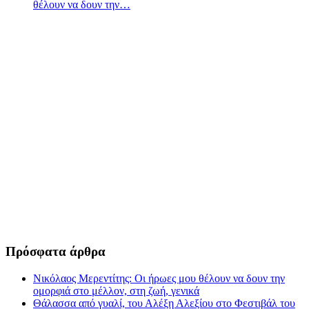
θέλουν να δουν την…
Πρόσφατα άρθρα
Νικόλαος Μερεντίτης: Οι ήρωες μου θέλουν να δουν την
ομορφιά στο μέλλον, στη ζωή, γενικά
Θάλασσα από γυαλί, του Αλέξη Αλεξίου στο Φεστιβάλ του