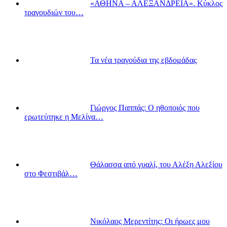
«ΑΘΗΝΑ – ΑΛΕΞΑΝΔΡΕΙΑ». Κύκλος
τραγουδιών του…
Τα νέα τραγούδια της εβδομάδας
Γιώργος Παππάς: Ο ηθοποιός που
ερωτεύτηκε η Μελίνα…
Θάλασσα από γυαλί, του Αλέξη Αλεξίου
στο Φεστιβάλ…
Νικόλαος Μερεντίτης: Οι ήρωες μου