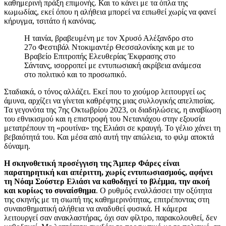
καθημερινή πράξη επιμονής. Και το κάνει με τα όπλα της
κωμωδίας, εκεί όπου η αλήθεια μπορεί να ειπωθεί χωρίς να φανεί
κήρυγμα, τσιτάτο ή κανόνας.
Η ταινία, βραβευμένη με τον Χρυσό Αλέξανδρο στο
27ο Φεστιβάλ Ντοκιμαντέρ Θεσσαλονίκης και με το
Βραβείο Επιτροπής Ελευθερίας Έκφρασης στο
Σάντανς, ισορροπεί με εντυπωσιακή ακρίβεια ανάμεσα
στο πολιτικό και το προσωπικό.
Σταδιακά, ο τόνος αλλάζει. Εκεί που το χιούμορ λειτουργεί ως
άμυνα, αρχίζει να γίνεται καθρέφτης μιας συλλογικής απελπισίας.
Τα γεγονότα της 7ης Οκτωβρίου 2023, οι διαδηλώσεις, η αναβίωση
του εθνικισμού και η επιστροφή του Νετανιάχου στην εξουσία
μετατρέπουν τη «ρουτίνα» της Ελιάσι σε κραυγή. Το γέλιο χάνει τη
βεβαιότητά του. Και μέσα από αυτή την απώλεια, το φιλμ αποκτά
δύναμη.
Η σκηνοθετική προσέγγιση της Άμπερ Φάρες είναι
παρατηρητική και απέριττη, χωρίς εντυπωσιασμούς, αφήνει
τη Νόαμ Σούστερ Ελιάσι να καθοδηγεί το βλέμμα, την ακοή
και κυρίως το συναίσθημα
. Ο ρυθμός εναλλάσσει την οξύτητα
της σκηνής με τη σιωπή της καθημερινότητας, επιτρέποντας στη
συναισθηματική αλήθεια να αναδυθεί φυσικά. Η κάμερα
λειτουργεί σαν ανακλαστήρας, όχι σαν φίλτρο, παρακολουθεί, δεν