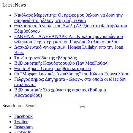
Latest News
Νικόλαος Μερεντίτης: Οι ήρωες μου θέλουν να δουν την
ομορφιά στο μέλλον, στη ζωή, γενικά
Θάλασσα από γυαλί, του Αλέξη Αλεξίου στο Φεστιβάλ του
Εδιμβούργου
«ΑΘΗΝΑ – ΑΛΕΞΑΝΔΡΕΙΑ». Κύκλος τραγουδιών του
Φίλιππου Περιστέρη και του Γρηγόρη Χαλιακόπουλου
Δασκαλευτικό νανούρισμα: Honest Lullaby, από την Joan
Baez
Τα νέα τραγούδια της εβδομάδας
Βιβλιοκριτική: Καρυδότσουφλο (Ίαν ΜακΓιούαν)
Θα σε Βρω – Όταν η αλήθεια καταρρέει
Οι “Μορφοπλαστικές Αναπλάσεις” του Κώστα Ευαγγελάτου
Γιώργος Δήμος: Διηγήματα «ιδεών», στα οποία οι ιδέες δεν
αναλύονται
Βιβλιοκριτική: Στα χρόνια της ντροπής (Ευθυμία
Αθανασιάδου)
Search for:
Facebook
Twitter
Instagram
LinkedIn