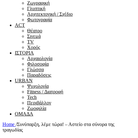
Ζωγραφική
Γλυπτική
Αρχιτεκτονική / Σχέδιο
Φωτογραφία
ACT
Θέατρο
Σινεμά
ΤV
Χορός
ΙΣΤΟΡΙΑ
Αρχαιολογία
Φιλοσοφία
Γλώσσα
Παραδόσεις
URBAN
Ψυχολογία
Fitness / Διατροφή
Tech
Περιβάλλον
Ζωοφιλία
ΟΜΑΔΑ
Home
/
Συνύπαρξη, λέμε τώρα! – Αστείο στα σύνορα της
τραγωδίας