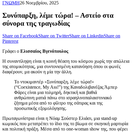
ΓΝΩΜΗ
26 Νοεμβρίου, 2025
Συνύπαρξη, λέμε τώρα! – Αστείο στα
σύνορα της τραγωδίας
Share on Facebook
Share on Twitter
Share on Linkedin
Share on
Pinterest
Γράφει ο
Ελισσαίος
Βγενόπουλος
Η συναντίληψη είναι η κοινή θέαση του κόσμου χωρίς την απώλεια
της ατομικότητας, μια συντονισμένη κατανόηση όπου οι φωνές
διαφέρουν, μα ακούν η μία την άλλη.
Το ντοκιμαντέρ «Συνύπαρξη, λέμε τώρα!»
(“Coexistence, My Ass!”) της Καναδολιβανέζας Άμπερ
Φάρες είναι μια τολμηρή, δηκτική και βαθιά
ανθρώπινη ματιά πάνω στο ισραηλινοπαλαιστινιακό
ζήτημα μέσα από το φίλτρο της σάτιρας και της
προσωπικής εξομολόγησης.
Πρωταγωνίστρια είναι η Νόαμ Σούστερ Ελιάσι, μια stand-up
κωμικός που μετατρέπει το ίδιο της το βίωμα σε σκηνική μαρτυρία
και πολιτική πράξη. Μέσα από το one-woman show της, που φέρει