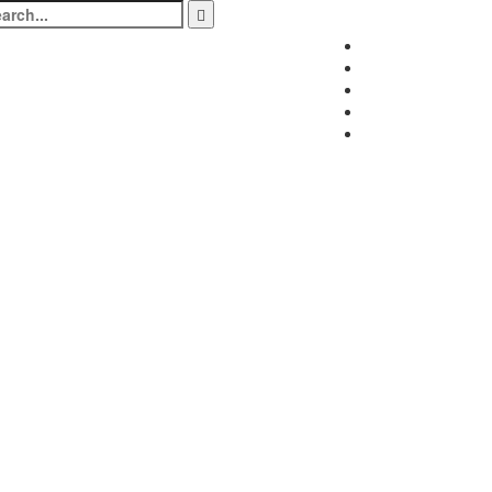
arch
:
Facebook
Twitter
Instagram
LinkedIn
Youtube