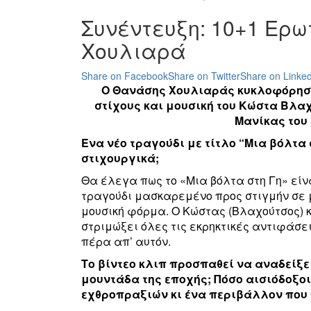
Συνέντευξη: 10+1 Ερ
Χουλιαρά
Share on Facebook
Share on Twitter
Share on Linked
Ο Θανάσης Χουλιαράς κυκλοφόρησε 
στίχους και μουσική του Κώστα Βλα
Μανίκας του 
Ένα νέο τραγούδι με τίτλο “Μια βόλτα 
στιχουργικά;
Θα έλεγα πως το «Μια βόλτα στη Γη» είν
τραγούδι μασκαρεμένο προς στιγμήν σε μ
μουσική φόρμα. Ο Κώστας (Βλαχούτσος) 
στριμώξει όλες τις εκρηκτικές αντιφάσε
πέρα απ’ αυτόν.
Το βίντεο κλιπ προσπαθεί να αναδείξε
μουντάδα της εποχής; Πόσο αισιόδοξο
εχθροπραξιών κι ένα περιβάλλον που