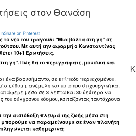
ωτήσεις στον Θανάση
in
Share on Pinterest
το νέο του τραγούδι “Μια βόλτα στη γη” σε
χούτσου. Με αυτή την αφορμή ο Κωνσταντίνος
θέτει 10+1 Ερωτήσεις.
στη γη”. Πώς θα το περιγράφατε, μουσικά και
Κ
αι ένα βαρυσήμαντο, σε επίπεδο περιεχομένου,
ία εύθυμη, ανέμελη και up tempο στιχουργική και
κατάφερε μέσα σε 3 λεπτά και 30 δεύτερα να
ις του σύγχρονου κόσμου, κοιτάζοντας ταυτόχρονα
ι την αισιόδοξη πλευρά της ζωής μέσα στη
ι μπορούμε να παραμείνουμε σε έναν πλανήτη
 πληγώνεται καθημερινά;