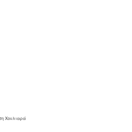
άση Χουλιαρά