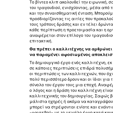
Το βίντεο κλιπ ακολουθεί την ειρωνική,
του τραγουδιού, ενισχύοντας, μέσα από τ
και την συναισθηματική ένταση. Μπορούμ
προσδιορίζοντας τις αιτίες που προκαλο
τους τρόπους δράσης και εν τέλει δρώντα
κάθε περίπτωση η προετοιμασία και η ορ
αναφέρεται στον επίλογο του τραγουδιο
επιτακτική.
Θα πρέπει ο καλλιτέχνης να αρθρώνει 
να παραμένει αφοσιωμένος αποκλειστι
Το δημιουργικό έργο ενός καλλιτέχνη, ε
σε κάποιες περιπτώσεις επιδρά πολυσήμα
οι περιπτώσεις των καλλιτεχνών, που όχ
πολύ περισσότερο δρουν και οι ίδιοι για
σύνολο του έργου τους μια εποχή. Αναφέ
ο λόγος και η δράση του καλλιτέχνη είν
καλλιτεχνικής του δημιουργίας. Σαφώς 
μάλιστα ηχηρές ή ακόμα να καταγράψουμ
μπορεί να στρέφονται ενίοτε και ενάντι
«ραντεβού» με το μεγάλο έργο κατά κανό