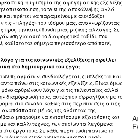
 σαρκαστική αμφισημία της αφηγηματικής εξέλιξης
ην οπτικοποίηση, το twist της αποκάλυψης αλλά
ε και πρέπει να παραμείνουμε αισιόδοξοι
ύν τις «πληγές» του κόσμου μας, αναγνωρίζοντας
ς προς την κατεύθυνση μιας ριζικής αλλαγής. Σε
γάνωση για αυτό το διαφορετικό ταξίδι, που
ύ, καθίσταται σήμερα περισσότερο από ποτέ,
λόγο για τις κοινωνικές εξελίξεις ή οφείλει
κά στο δημιουργικό του έργο;
κ των πραγμάτων, συνδιαλέγεται, εμπλέκεται και
ντα πάνω στις κοινωνικές εξελίξεις. Είναι όμως
ι μόνο αρθρώνουν λόγο για τις τελευταίες αλλά
 την διαμόρφωσή τους, αυτές που σφραγίζουν με το
ρομαι στο σύνολο, καθώς στις περιπτώσεις αυτές
αι αναπόσπαστο μέρος της ολότητας της
Α
βέβαια μπορούμε να εντοπίσουμε εξαιρέσεις και
ε και καλλιτέχνες, των οποίων τα λεγόμενα
F
α στο έργο τους. Σε κάθε περίπτωση πάντως το
να δίνεται εντός των κοινωνικοπολιτικών