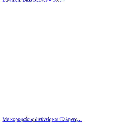
Με κορυφαίους διεθνείς και Έλληνες…