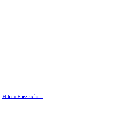
Η Joan Baez καί ο…