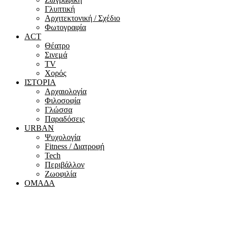
Γλυπτική
Αρχιτεκτονική / Σχέδιο
Φωτογραφία
ACT
Θέατρο
Σινεμά
ΤV
Χορός
ΙΣΤΟΡΙΑ
Αρχαιολογία
Φιλοσοφία
Γλώσσα
Παραδόσεις
URBAN
Ψυχολογία
Fitness / Διατροφή
Tech
Περιβάλλον
Ζωοφιλία
ΟΜΑΔΑ