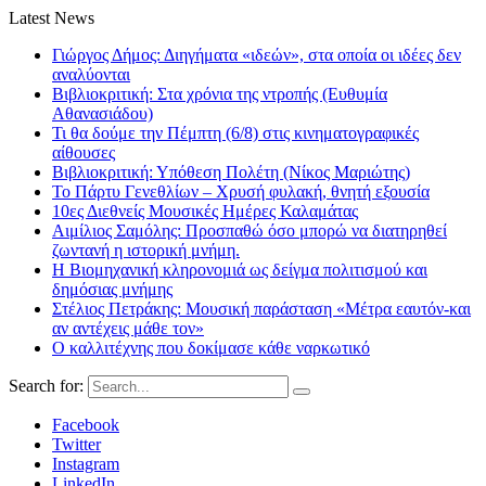
Latest News
Γιώργος Δήμος: Διηγήματα «ιδεών», στα οποία οι ιδέες δεν
αναλύονται
Βιβλιοκριτική: Στα χρόνια της ντροπής (Ευθυμία
Αθανασιάδου)
Τι θα δούμε την Πέμπτη (6/8) στις κινηματογραφικές
αίθουσες
Βιβλιοκριτική: Υπόθεση Πολέτη (Νίκος Μαριώτης)
Το Πάρτυ Γενεθλίων – Χρυσή φυλακή, θνητή εξουσία
10ες Διεθνείς Μουσικές Ημέρες Καλαμάτας
Αιμίλιος Σαμόλης: Προσπαθώ όσο μπορώ να διατηρηθεί
ζωντανή η ιστορική μνήμη.
Η Βιομηχανική κληρονομιά ως δείγμα πολιτισμού και
δημόσιας μνήμης
Στέλιος Πετράκης: Μουσική παράσταση «Μέτρα εαυτόν-και
αν αντέχεις μάθε τον»
Ο καλλιτέχνης που δοκίμασε κάθε ναρκωτικό
Search for:
Facebook
Twitter
Instagram
LinkedIn