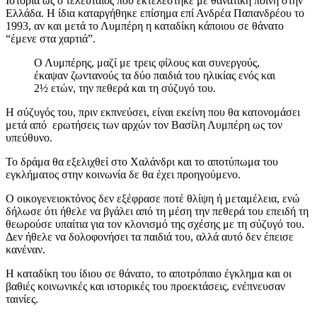
Ιστορία ως ο τελευταίος που εκτελέστηκε με θανατική ποινή στην
Ελλάδα. Η ίδια καταργήθηκε επίσημα επί Ανδρέα Παπανδρέου το
1993, αν και μετά το Λυμπέρη η καταδίκη κάποιου σε θάνατο
“έμενε στα χαρτιά”.
Ο Λυμπέρης, μαζί με τρεις φίλους και συνεργούς,
έκαψαν ζωντανούς τα δύο παιδιά του ηλικίας ενός και
2½ ετών, την πεθερά και τη σύζυγό του.
Η σύζυγός του, πριν εκπνεύσει, είναι εκείνη που θα κατονομάσει
μετά από ερωτήσεις των αρχών τον Βασίλη Λυμπέρη ως τον
υπεύθυνο.
Το δράμα θα εξελιχθεί στο Χαλάνδρι και το αποτύπωμα του
εγκλήματος στην κοινωνία δε θα έχει προηγούμενο.
Ο οικογενειοκτόνος δεν εξέφρασε ποτέ θλίψη ή μεταμέλεια, ενώ
δήλωσε ότι ήθελε να βγάλει από τη μέση την πεθερά του επειδή τη
θεωρούσε υπαίτια για τον κλονισμό της σχέσης με τη σύζυγό του.
Δεν ήθελε να δολοφονήσει τα παιδιά του, αλλά αυτό δεν έπεισε
κανέναν.
Η καταδίκη του ίδιου σε θάνατο, το αποτρόπαιο έγκλημα και οι
βαθιές κοινωνικές και ιστορικές του προεκτάσεις, ενέπνευσαν
ταινίες.