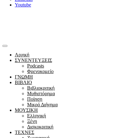
Youtube
Αρχική
ΣΥΝΕΝΤΕΥΞΕΙΣ
Podcasts
Φρενοκομείο
ΓΝΩΜΗ
ΒΙΒΛΙΟ
Βιβλιοκριτική
Μυθιστόρημα
Ποίηση
Μικρό Διήγημα
ΜΟΥΣΙΚΗ
Ελληνική
Ξένη
Δισκοκριτική
ΤΕΧΝΕΣ
Ζωγραφική