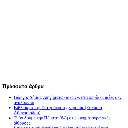
Πρόσφατα άρθρα
Γιώργος Δήμος: Διηγήματα «ιδεών», στα οποία οι ιδέες δεν
αναλύονται
Βιβλιοκριτική: Στα χρόνια της ντροπής (Ευθυμία
Αθανασιάδου)
Τι θα δούμε την Πέμπτη (6/8) στις κινηματογραφικές
αίθουσες