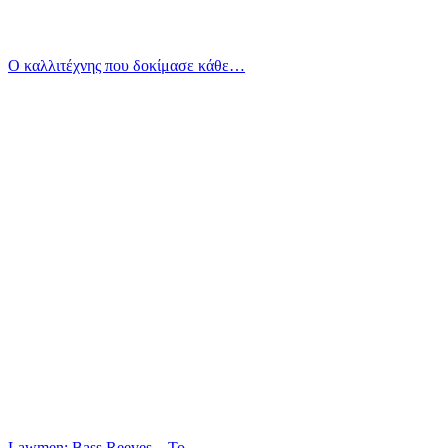
Ο καλλιτέχνης που δοκίμασε κάθε…
Lawmen: Bass Reeves – Το…