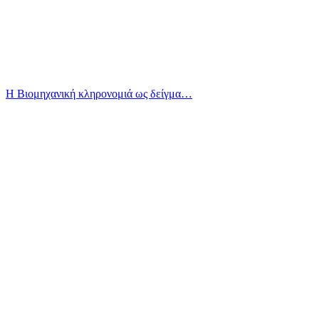
Η Βιομηχανική κληρονομιά ως δείγμα…