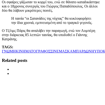
Οι σφαίρες γάζωσαν το κορμί του, ενώ σε θάνατο καταδικάστηκε
και ο 18χρονος συνεργός του Γιώργος Παπαδόπουλος. Οι άλλοι
δύο θα λάβουν μικρότερες ποινές.
Η ταινία “οι Σατανάδες της νύχτας” θα κυκλοφορήσει
την ίδια χρονιά, εμπνευσμένη από το τραγικό γεγονός.
Ο Τζέιμς Πάρις θα αναλάβει την παραγωγή, ενώ τον Λυμπέρη
στην διάρκειας 85 λεπτών ταινίας, θα υποδυθεί ο Γιάννης
Κατράνης.
TAGS:
ΓΝΩΜΗ
ΚΙΝΗΜΑΤΟΓΡΑΦΟΣ
ΣΙΝΕΜΑ
ΣΚΑΜΠΑΡΔΩΝΗ
ΥΠΟΚ
Related posts