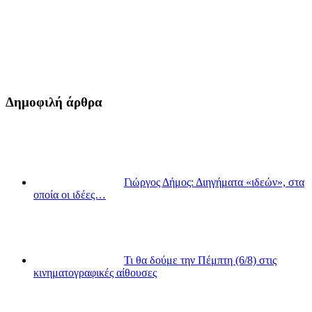
Δημοφιλή άρθρα
Γιώργος Δήμος: Διηγήματα «ιδεών», στα
οποία οι ιδέες…
Τι θα δούμε την Πέμπτη (6/8) στις
κινηματογραφικές αίθουσες