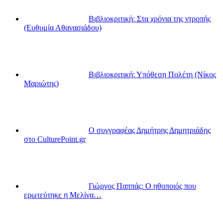
Βιβλιοκριτική: Στα χρόνια της ντροπής
(Ευθυμία Αθανασιάδου)
Βιβλιοκριτική: Υπόθεση Πολέτη (Νίκος
Μαριώτης)
Ο συγγραφέας Δημήτρης Δημητριάδης
στο CulturePoint.gr
Γιώργος Παππάς: Ο ηθοποιός που
ερωτεύτηκε η Μελίνα…