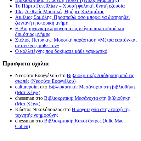
Βιβλιοκριτική: Υπόθεση Πολέτη (Νίκος Μαριώτης)
Το Πάρτυ Γενεθλίων – Χρυσή φυλακή, θνητή εξουσία
10ες Διεθνείς Μουσικές Ημέρες Καλαμάτας
Αιμίλιος Σαμόλης: Προσπαθώ όσο μπορώ να διατηρηθεί
ζωντανή η ιστορική μνήμη.
Η Βιομηχανική κληρονομιά ως δείγμα πολιτισμού και
δημόσιας μνήμης
Στέλιος Πετράκης: Μουσική παράσταση «Μέτρα εαυτόν-και
αν αντέχεις μάθε τον»
Ο καλλιτέχνης που δοκίμασε κάθε ναρκωτικό
Πρόσφατα σχόλια
Νεοφύτα Ευαγγέλου
στο
Βιβλιοκριτική: Απόδραση από τις
σιωπές (Νεοφύτα Ευαγγέλου)
culturepoint
στο
Βιβλιοκριτική: Μεσάνυχτα στη βιβλιοθήκη
(Ματ Χέιγκ)
chessman
στο
Βιβλιοκριτική: Μεσάνυχτα στη βιβλιοθήκη
(Ματ Χέιγκ)
Κώστας Νικολόπουλος
στο
Η λογοτεχνία στην εποχή της
τεχνητής νοημοσύνης
chessman
στο
Βιβλιοκριτική: Κακοί άντρες (Julie Mae
Cohen)