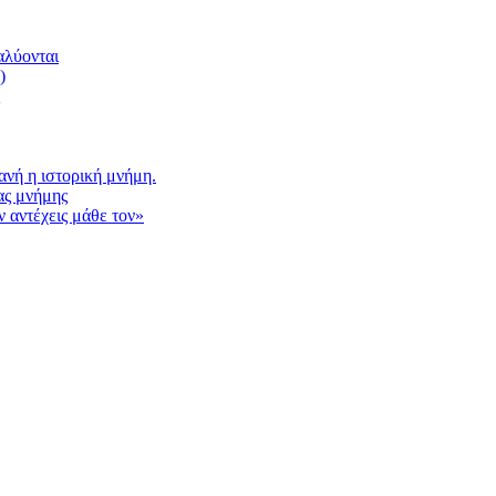
αλύονται
)
νή η ιστορική μνήμη.
ας μνήμης
 αντέχεις μάθε τον»