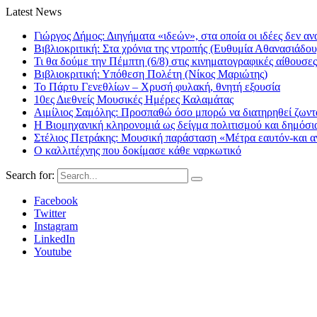
Latest News
Γιώργος Δήμος: Διηγήματα «ιδεών», στα οποία οι ιδέες δεν αν
Βιβλιοκριτική: Στα χρόνια της ντροπής (Ευθυμία Αθανασιάδου
Τι θα δούμε την Πέμπτη (6/8) στις κινηματογραφικές αίθουσες
Βιβλιοκριτική: Υπόθεση Πολέτη (Νίκος Μαριώτης)
Το Πάρτυ Γενεθλίων – Χρυσή φυλακή, θνητή εξουσία
10ες Διεθνείς Μουσικές Ημέρες Καλαμάτας
Αιμίλιος Σαμόλης: Προσπαθώ όσο μπορώ να διατηρηθεί ζωντα
Η Βιομηχανική κληρονομιά ως δείγμα πολιτισμού και δημόσι
Στέλιος Πετράκης: Μουσική παράσταση «Μέτρα εαυτόν-και αν
Ο καλλιτέχνης που δοκίμασε κάθε ναρκωτικό
Search for:
Facebook
Twitter
Instagram
LinkedIn
Youtube