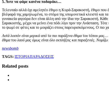
5. Άντε να φάμε κανένα ποδαράκι…
Τελευταίο αλλά όχι αμελητέο έθιμο η Κυρά-Σαρακοστή, έθιμο που έχε
βλέφαρά της χαμηλωμένα, το στόμα της υπομονετικά κλειστό και τα 
γυναικεία φιγούρα δεν είναι άλλη από την ίδια την Σαρακοστή. Κάθ
Σαρακοστής, μέχρι να μείνει ένα πόδι λίγο πριν την Ανάσταση. Τότε 
το ψωμί σε φέτες και το μοιράζει στους παρευρισκόμενους. Ο πιο 
Αυτά λοιπόν είναι μερικά από τα πιο παράξενα έθιμα του τόπου μας…
έθιμα του λαού μας όμως είναι όλο εκπλήξεις και παραξενιές. Νομίζ
newsbomb
TAGS:
ΙΣΤΟΡΙΑ
ΠΑΡΑΔΟΣΕΙΣ
Related posts