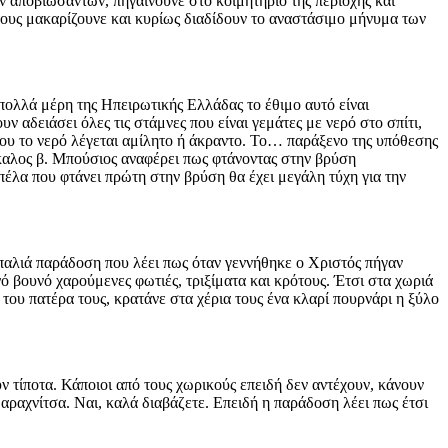
ν αποβιώσαντων, πηγαίνουνε στο κοιμητήριο της περιοχής και
τους μακαρίζουνε και κυρίως διαδίδουν το αναστάσιμο μήνυμα των
 πολλά μέρη της Ηπειρωτικής Ελλάδας το έθιμο αυτό είναι
αδειάσει όλες τις στάμνες που είναι γεμάτες με νερό στο σπίτι,
που το νερό λέγεται αμίλητο ή άκραντο. Το… παράξενο της υπόθεσης
άσκαλος β. Μπούσιος αναφέρει πως φτάνοντας στην βρύση
πέλα που φτάνει πρώτη στην βρύση θα έχει μεγάλη τύχη για την
παλιά παράδοση που λέει πως όταν γεννήθηκε ο Χριστός πήγαν
νό βουνό χαρούμενες φωτιές, τριξίματα και κρότους. Έτσι στα χωριά
ι του πατέρα τους, κρατάνε στα χέρια τους ένα κλαρί πουρνάρι η ξύλο
 τίποτα. Κάποιοι από τους χωρικούς επειδή δεν αντέχουν, κάνουν
 αραχνίτσα. Ναι, καλά διαβάζετε. Επειδή η παράδοση λέει πως έτσι