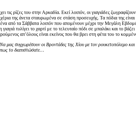
ι τις ρίζες του στην Αρκαδία. Εκεί λοιπόν, οι γιαγιάδες ζωγραφίζουν
χέρια της άνετα σταυρωμένα σε στάση προσευχής. Τα πόδια της είναι
ε ένα από τα Σάββατα λοιπόν που απομένουν μέχρι την Μεγάλη Εβδομά
η γιαγιά τυλίγει το χαρτί με το τελευταίο πόδι σε μπαλάκι και το βάζ
χαρούμενος απ’όλους είναι εκείνος που θα βρει στη φέτα του το κομ
 Να μας συγχωρέσουν οι Βροντάδες της Χίου με τον ρουκετοπόλεμο και
ω πως το διαπιστώσατε…