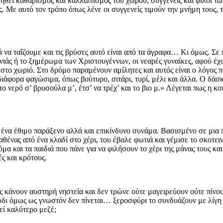
γηθεί καθαρισμός και καλλωπισμός του χώρου, συγγενείς και φίλοι τω
. Με αυτό τον τρόπο όπως λένε οι συγγενείς τιμούν την μνήμη τους, 
 να ταΐζουμε και τις βρύσες αυτό είναι από τα άγραφα… Κι όμως. Σε
ς ή το ξημέρωμα των Χριστουγέννων, οι νεαρές γυναίκες, αφού έχουν 
στο χωριό. Στο δρόμο παραμένουν αμίλητες και αυτός είναι ο λόγος 
 διάφορα φαγώσιμα, όπως βούτυρο, σιτάρι, τυρί, μέλι και άλλα. Ο δ
 νερό σ’ βρυσούλα μ’, έτσ’ να τρέχ’ και το βιο μ.» Λέγεται πως η κο
ένα έθιμο παράξενο αλλά και επικίνδυνο συνάμα. Βασισμένο σε μια 
θένας από ένα κλαδί στο χέρι, του έβαλε φωτιά και γέμισε το σκοτει
όμα και τα παιδιά που πάνε για να φιλήσουν το χέρι της μάνας τους κα
ς και κρότους.
άνουν αυστηρή νηστεία και δεν τρώνε ούτε μαγειρεύουν ούτε πίνουν
 ξύδι όμως ως γνωστόν δεν πίνεται… ξεροσφύρι το συνδυάζουν με λίγη
εί καλύτερο μεζέ;