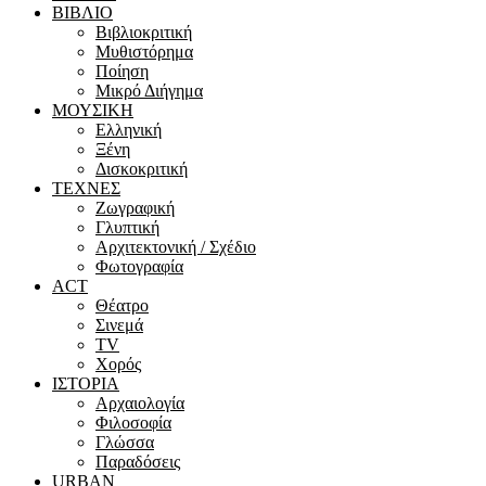
ΒΙΒΛΙΟ
Βιβλιοκριτική
Μυθιστόρημα
Ποίηση
Μικρό Διήγημα
ΜΟΥΣΙΚΗ
Ελληνική
Ξένη
Δισκοκριτική
ΤΕΧΝΕΣ
Ζωγραφική
Γλυπτική
Αρχιτεκτονική / Σχέδιο
Φωτογραφία
ACT
Θέατρο
Σινεμά
ΤV
Χορός
ΙΣΤΟΡΙΑ
Αρχαιολογία
Φιλοσοφία
Γλώσσα
Παραδόσεις
URBAN