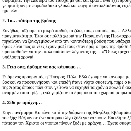
διαβάζετε. Την Δευτέρα του Πάσχα με φαί και κρασί, ενώ έχει προη
γευματίζουν με παραδοσιακά γλυκά και φαγητά ανταλλάσοντας ευχές
ημερών…
2. Το… τάϊσμα της βρύσης
Συνήθως ταΐζουμε τα μικρά παιδιά, τα ζώα, τους εαυτούς μας… Αλλά
πραγματικότητα. Έτσι σε πολλά χωριά την Παραμονή της Πρωτοχρονιά
πηγαίνουν να ξαναγεμίσουν από την κοντινότερη βρύση που υπάρχει 
όμως είναι πως οι νέες έχουν μαζί τους στον δρόμο προς της βρύση
προσπαθούνε να την.. καλοπιάσουνε λέγοντας της… «”Όπως τρέχει το
υπόλοιπη χρονιά.
3. Γεια σας, ήρθαμε να σας κάψουμε…
.
Επόμενος προορισμός η Ήπειρος. Πάλι. Εδώ έχουμε να κάνουμε με 
βοσκοί να προσκυνήσουν και επειδή ήτανε νύχτα σκοτεινή, πήρε ο κα
της Άρτας όποιος πάει στον γείτονα να ευχηθεί τα χρόνια πολλά ή ακ
αναμμένο που τρίζει, ενώ γεμίζουν τα δρομάκια του χωριού με φωτιέ
4. Ξίδι με αράχνη…
Στην πανέμορφη Κορώνη κατά την διάρκεια της Μεγάλης Εβδομάδας κ
το εξής: Βάζουν σε ένα ποτηράκι λίγο ξύδι για να πιουν. Επειδή το
πότισαν τον Χριστό οι ντόπιοι πίνουν ξύδι με αράχνη… Έχετε σκεφτ