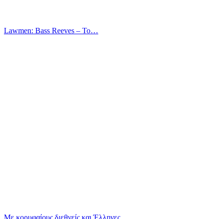
Lawmen: Bass Reeves – Το…
Με κορυφαίους διεθνείς και Έλληνες…