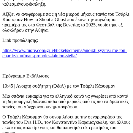
καλεσμένους-έκπληξη.
Αξίζει να αναφέρουμε πως η νέα μικρού μήκους ταινία του Τσάρλι
Κάουφμαν How to Shoot a Ghost που έκανε την παγκόσμια
πρεμιέρα της στο Φεστιβάλ της Βενετίας το 2025, γυρίστηκε εξ
ολοκλήρου στην Αθήνα.
Link προπώλησης:
https://www.more.com/gr-el/tickets/cinema/anoixti-syzitisi-me-ton-
charlie-kaufman-proboles-tainion-stella/
Πρόγραμμα Εκδήλωσης
19:45 | Ανοιχτή συζήτηση (Q&A) με τον Τσάρλι Κάουφμαν
Μια σπάνια ευκαιρία για το ελληνικό κοινό να γνωρίσει από κοντά
τη δημιουργική διάνοια πίσω από μερικές από τις πιο επιδραστικές
ταινίες του σύγχρονου κινηματογράφου.
Ο Τσάρλι Κάουφμαν θα συνομιλήσει με την σεναριογράφο της
ταινίας του Eva H.D., τον Κωνσταντίνο Καραμαγκιώλη, και άλλους
εκλεκτούς καλεσμένους και θα απαντήσει σε ερωτήσεις του
κοινού.