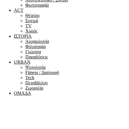
Φωτογραφία
ACT
Θέατρο
Σινεμά
ΤV
Χορός
ΙΣΤΟΡΙΑ
Αρχαιολογία
Φιλοσοφία
Γλώσσα
Παραδόσεις
URBAN
Ψυχολογία
Fitness / Διατροφή
Tech
Περιβάλλον
Ζωοφιλία
ΟΜΑΔΑ