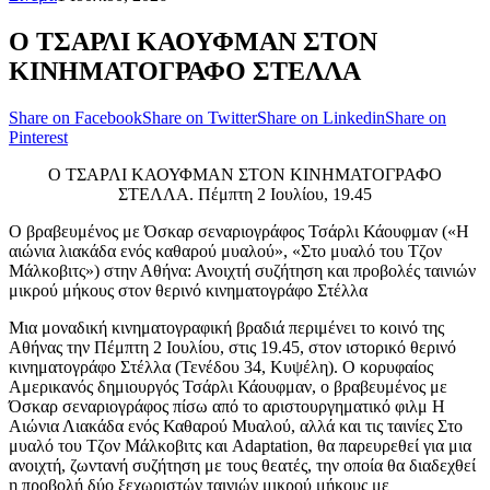
Ο ΤΣΑΡΛΙ ΚΑΟΥΦΜΑΝ ΣΤΟΝ
ΚΙΝΗΜΑΤΟΓΡΑΦΟ ΣΤΕΛΛΑ
Share on Facebook
Share on Twitter
Share on Linkedin
Share on
Pinterest
Ο ΤΣΑΡΛΙ ΚΑΟΥΦΜΑΝ ΣΤΟΝ ΚΙΝΗΜΑΤΟΓΡΑΦΟ
ΣΤΕΛΛΑ. Πέμπτη 2 Ιουλίου, 19.45
Ο βραβευμένος με Όσκαρ σεναριογράφος Τσάρλι Κάουφμαν («Η
αιώνια λιακάδα ενός καθαρού μυαλού», «Στο μυαλό του Τζον
Μάλκοβιτς») στην Αθήνα: Ανοιχτή συζήτηση και προβολές ταινιών
μικρού μήκους στον θερινό κινηματογράφο Στέλλα
Μια μοναδική κινηματογραφική βραδιά περιμένει το κοινό της
Αθήνας την Πέμπτη 2 Ιουλίου, στις 19.45, στον ιστορικό θερινό
κινηματογράφο Στέλλα (Τενέδου 34, Κυψέλη). Ο κορυφαίος
Αμερικανός δημιουργός Τσάρλι Κάουφμαν, ο βραβευμένος με
Όσκαρ σεναριογράφος πίσω από το αριστουργηματικό φιλμ Η
Αιώνια Λιακάδα ενός Καθαρού Μυαλού, αλλά και τις ταινίες Στο
μυαλό του Τζον Μάλκοβιτς και Adaptation, θα παρευρεθεί για μια
ανοιχτή, ζωντανή συζήτηση με τους θεατές, την οποία θα διαδεχθεί
η προβολή δύο ξεχωριστών ταινιών μικρού μήκους με