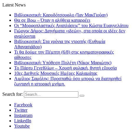
Latest News
Βιβλιοκριτική: Καρυδότσουφλο (Ίαν ΜακΓιούαν)
Θα σε Βρω – Όταν η αλήθεια καταρρέει
Οι “Μορφοπλαστικές Αναπλάσεις” του Κώστα Ευαγγελάτου
Γιώργος Δήμος: Διηγήματα «ιδεών», στα οποία οι ιδέες δεν
αναλύονται
Βιβλιοκριτική: Στα χρόνια της ντροπής (Ευθυμία
Αθανασιάδου)
Τι θα δούμε την Πέμπτη (6/8) στις κινηματογραφικές
αίθουσες
Βιβλιοκριτική: Υπόθεση Πολέτη (Νίκος Μαριώτης)
Το Πάρτυ Γενεθλίων – Χρυσή φυλακή, θνητή εξουσία
10ες Διεθνείς Μουσικές Ημέρες Καλαμάτας
Αιμίλιος Σαμόλης: Προσπαθώ όσο μπορώ να διατηρηθεί
ζωντανή η ιστορική μνήμη.
Search for:
Facebook
Twitter
Instagram
LinkedIn
Youtube