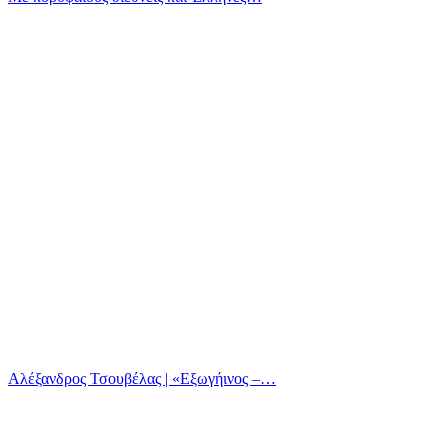
Αλέξανδρος Τσουβέλας | «Εξωγήινος –…