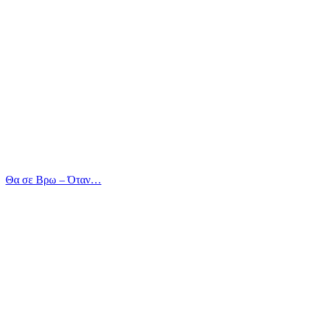
Θα σε Βρω – Όταν…