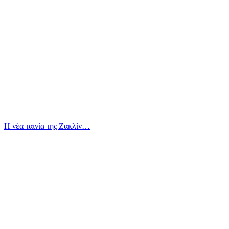
Η νέα ταινία της Ζακλίν…