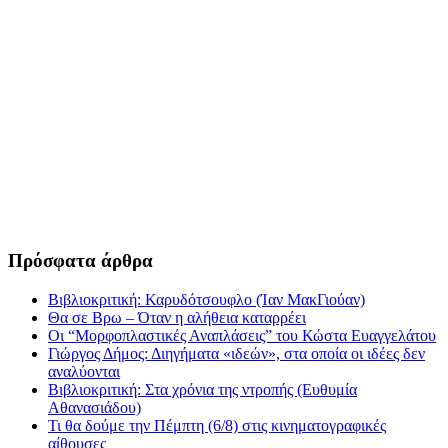
Πρόσφατα άρθρα
Βιβλιοκριτική: Καρυδότσουφλο (Ίαν ΜακΓιούαν)
Θα σε Βρω – Όταν η αλήθεια καταρρέει
Οι “Μορφοπλαστικές Αναπλάσεις” του Κώστα Ευαγγελάτου
Γιώργος Δήμος: Διηγήματα «ιδεών», στα οποία οι ιδέες δεν
αναλύονται
Βιβλιοκριτική: Στα χρόνια της ντροπής (Ευθυμία
Αθανασιάδου)
Τι θα δούμε την Πέμπτη (6/8) στις κινηματογραφικές
αίθουσες