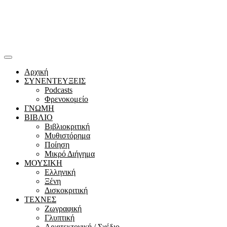
Αρχική
ΣΥΝΕΝΤΕΥΞΕΙΣ
Podcasts
Φρενοκομείο
ΓΝΩΜΗ
ΒΙΒΛΙΟ
Βιβλιοκριτική
Μυθιστόρημα
Ποίηση
Μικρό Διήγημα
ΜΟΥΣΙΚΗ
Ελληνική
Ξένη
Δισκοκριτική
ΤΕΧΝΕΣ
Ζωγραφική
Γλυπτική
Αρχιτεκτονική / Σχέδιο