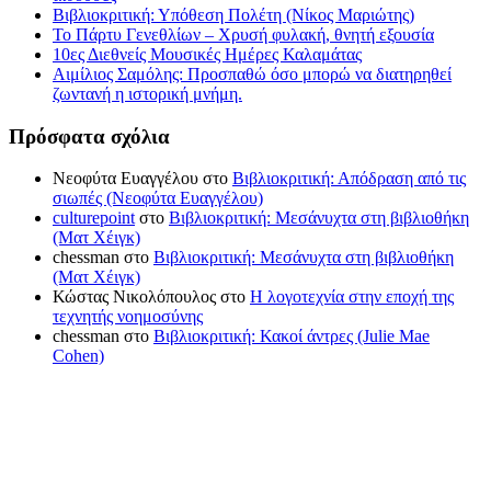
Βιβλιοκριτική: Υπόθεση Πολέτη (Νίκος Μαριώτης)
Το Πάρτυ Γενεθλίων – Χρυσή φυλακή, θνητή εξουσία
10ες Διεθνείς Μουσικές Ημέρες Καλαμάτας
Αιμίλιος Σαμόλης: Προσπαθώ όσο μπορώ να διατηρηθεί
ζωντανή η ιστορική μνήμη.
Πρόσφατα σχόλια
Νεοφύτα Ευαγγέλου
στο
Βιβλιοκριτική: Απόδραση από τις
σιωπές (Νεοφύτα Ευαγγέλου)
culturepoint
στο
Βιβλιοκριτική: Μεσάνυχτα στη βιβλιοθήκη
(Ματ Χέιγκ)
chessman
στο
Βιβλιοκριτική: Μεσάνυχτα στη βιβλιοθήκη
(Ματ Χέιγκ)
Κώστας Νικολόπουλος
στο
Η λογοτεχνία στην εποχή της
τεχνητής νοημοσύνης
chessman
στο
Βιβλιοκριτική: Κακοί άντρες (Julie Mae
Cohen)