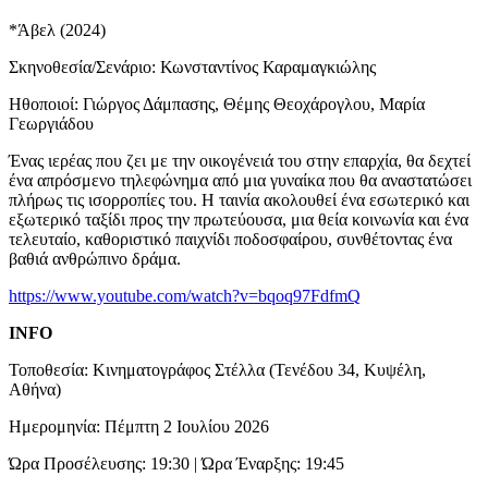
*Άβελ (2024)
Σκηνοθεσία/Σενάριο: Κωνσταντίνος Καραμαγκιώλης
Ηθοποιοί: Γιώργος Δάμπασης, Θέμης Θεοχάρογλου, Μαρία
Γεωργιάδου
Ένας ιερέας που ζει με την οικογένειά του στην επαρχία, θα δεχτεί
ένα απρόσμενο τηλεφώνημα από μια γυναίκα που θα αναστατώσει
πλήρως τις ισορροπίες του. Η ταινία ακολουθεί ένα εσωτερικό και
εξωτερικό ταξίδι προς την πρωτεύουσα, μια θεία κοινωνία και ένα
τελευταίο, καθοριστικό παιχνίδι ποδοσφαίρου, συνθέτοντας ένα
βαθιά ανθρώπινο δράμα.
https://www.youtube.com/watch?v=bqoq97FdfmQ
INFO
Τοποθεσία: Κινηματογράφος Στέλλα (Τενέδου 34, Κυψέλη,
Αθήνα)
Ημερομηνία: Πέμπτη 2 Ιουλίου 2026
Ώρα Προσέλευσης: 19:30 | Ώρα Έναρξης: 19:45