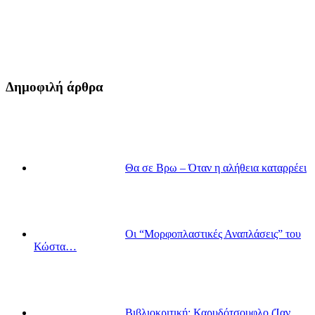
Δημοφιλή άρθρα
Θα σε Βρω – Όταν η αλήθεια καταρρέει
Οι “Μορφοπλαστικές Αναπλάσεις” του
Κώστα…
Βιβλιοκριτική: Καρυδότσουφλο (Ίαν