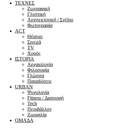
ΤΕΧΝΕΣ
Ζωγραφική
Γλυπτική
Αρχιτεκτονική / Σχέδιο
Φωτογραφία
ACT
Θέατρο
Σινεμά
ΤV
Χορός
ΙΣΤΟΡΙΑ
Αρχαιολογία
Φιλοσοφία
Γλώσσα
Παραδόσεις
URBAN
Ψυχολογία
Fitness / Διατροφή
Tech
Περιβάλλον
Ζωοφιλία
ΟΜΑΔΑ