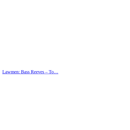
Lawmen: Bass Reeves – Το…