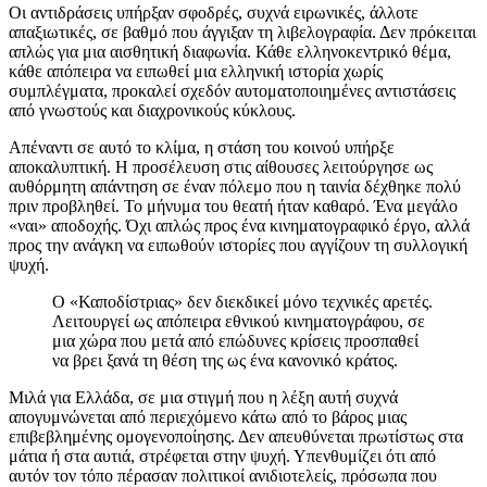
Οι αντιδράσεις υπήρξαν σφοδρές, συχνά ειρωνικές, άλλοτε
απαξιωτικές, σε βαθμό που άγγιξαν τη λιβελογραφία. Δεν πρόκειται
απλώς για μια αισθητική διαφωνία. Κάθε ελληνοκεντρικό θέμα,
κάθε απόπειρα να ειπωθεί μια ελληνική ιστορία χωρίς
συμπλέγματα, προκαλεί σχεδόν αυτοματοποιημένες αντιστάσεις
από γνωστούς και διαχρονικούς κύκλους.
Απέναντι σε αυτό το κλίμα, η στάση του κοινού υπήρξε
αποκαλυπτική. Η προσέλευση στις αίθουσες λειτούργησε ως
αυθόρμητη απάντηση σε έναν πόλεμο που η ταινία δέχθηκε πολύ
πριν προβληθεί. Το μήνυμα του θεατή ήταν καθαρό. Ένα μεγάλο
«ναι» αποδοχής. Όχι απλώς προς ένα κινηματογραφικό έργο, αλλά
προς την ανάγκη να ειπωθούν ιστορίες που αγγίζουν τη συλλογική
ψυχή.
Ο «Καποδίστριας» δεν διεκδικεί μόνο τεχνικές αρετές.
Λειτουργεί ως απόπειρα εθνικού κινηματογράφου, σε
μια χώρα που μετά από επώδυνες κρίσεις προσπαθεί
να βρει ξανά τη θέση της ως ένα κανονικό κράτος.
Μιλά για Ελλάδα, σε μια στιγμή που η λέξη αυτή συχνά
απογυμνώνεται από περιεχόμενο κάτω από το βάρος μιας
επιβεβλημένης ομογενοποίησης. Δεν απευθύνεται πρωτίστως στα
μάτια ή στα αυτιά, στρέφεται στην ψυχή. Υπενθυμίζει ότι από
αυτόν τον τόπο πέρασαν πολιτικοί ανιδιοτελείς, πρόσωπα που