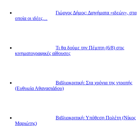
Γιώργος Δήμος: Διηγήματα «ιδεών», στα
οποία οι ιδέες…
Τι θα δούμε την Πέμπτη (6/8) στις
κινηματογραφικές αίθουσες
Βιβλιοκριτική: Στα χρόνια της ντροπής
(Ευθυμία Αθανασιάδου)
Βιβλιοκριτική: Υπόθεση Πολέτη (Νίκος
Μαριώτης)