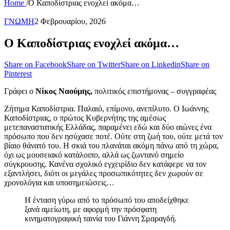
Home
/
Ο Καποδίστριας ενοχλεί ακόμα…
ΓΝΩΜΗ
2 Φεβρουαρίου, 2026
Ο Καποδίστριας ενοχλεί ακόμα…
Share on Facebook
Share on Twitter
Share on Linkedin
Share on
Pinterest
Γράφει ο
Νίκος Ναούμης,
πολιτικός επιστήμονας – συγγραφέας
Ζήτημα Καποδίστρια. Παλαιό, επίμονο, ανεπίλυτο. Ο Ιωάννης
Καποδίστριας, ο πρώτος Κυβερνήτης της αμέσως
μετεπαναστατικής Ελλάδας, παραμένει εδώ και δύο αιώνες ένα
πρόσωπο που δεν ησύχασε ποτέ. Ούτε στη ζωή του, ούτε μετά τον
βίαιο θάνατό του. Η σκιά του πλανάται ακόμη πάνω από τη χώρα,
όχι ως μουσειακό κατάλοιπο, αλλά ως ζωντανό σημείο
σύγκρουσης. Κανένα σχολικό εγχειρίδιο δεν κατάφερε να τον
εξαντλήσει, διότι οι μεγάλες προσωπικότητες δεν χωρούν σε
χρονολόγια και υποσημειώσεις…
Η ένταση γύρω από το πρόσωπό του αποδείχθηκε
ξανά αμείωτη, με αφορμή την πρόσφατη
κινηματογραφική ταινία του Γιάννη Σμαραγδή.