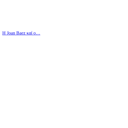
Η Joan Baez καί ο…