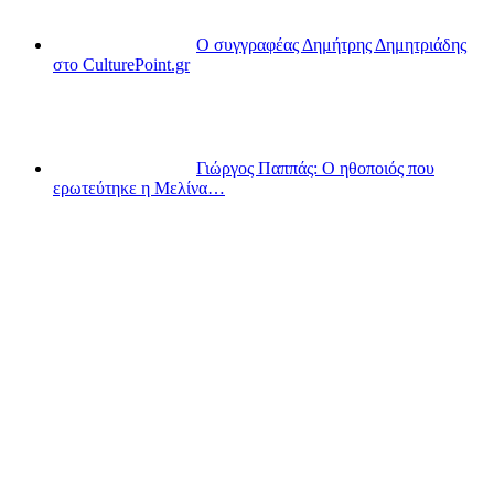
Ο συγγραφέας Δημήτρης Δημητριάδης
στο CulturePoint.gr
Γιώργος Παππάς: Ο ηθοποιός που
ερωτεύτηκε η Μελίνα…