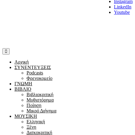
Instagram
LinkedIn
Youtube
Αρχική
ΣΥΝΕΝΤΕΥΞΕΙΣ
Podcasts
Φρενοκομείο
ΓΝΩΜΗ
ΒΙΒΛΙΟ
Βιβλιοκριτική
Μυθιστόρημα
Ποίηση
Μικρό Διήγημα
ΜΟΥΣΙΚΗ
Ελληνική
Ξένη
Δισκοκριτική