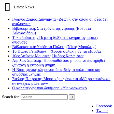
Latest News
Γιώργος Δήμος: Διηγήματα «ιδεών», στα οποία οι ιδέες δεν
αναλύονται
Βιβλιοκριτική: Στα χρόνια της ντροπής (Ευθυμία
Αθανασιάδου)
Τι θα δούμε την Πέμπτη (6/8) στις κινηματογραφικές
αίθουσες
Βιβλιοκριτική: Υπόθεση Πολέτη (Νίκος Μαριώτης)
Το Πάρτυ Γενεθλίων – Χρυσή φυλακή, θνητή εξουσία
10ες Διεθνείς Μουσικές Ημέρες Καλαμάτας
Αιμίλιος Σαμόλης: Προσπαθώ όσο μπορώ να διατηρηθεί
ζωντανή η ιστορική μνήμη.
Η Βιομηχανική κληρονομιά ως δείγμα πολιτισμού και
δημόσιας μνήμης
Στέλιος Πετράκης: Μουσική παράσταση «Μέτρα εαυτόν-και
αν αντέχεις μάθε τον»
Ο καλλιτέχνης που δοκίμασε κάθε ναρκωτικό
Search for:
Facebook
Twitter