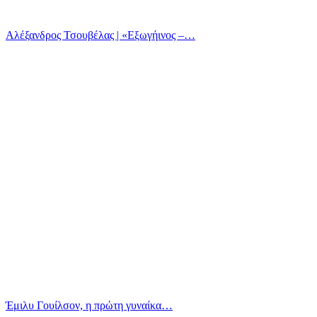
Αλέξανδρος Τσουβέλας | «Εξωγήινος –…
Έμιλυ Γουίλσον, η πρώτη γυναίκα…