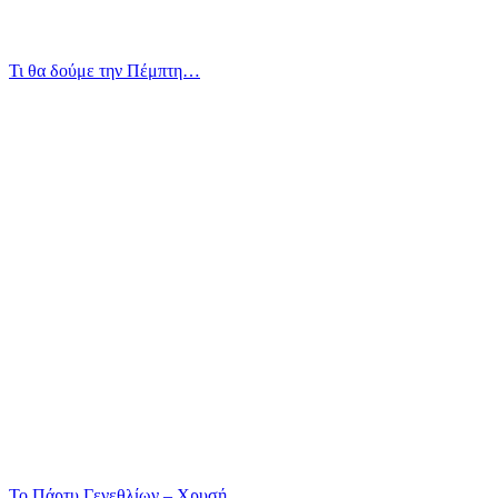
Τι θα δούμε την Πέμπτη…
Το Πάρτυ Γενεθλίων – Χρυσή…