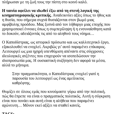
πλήρωσαν με τη ζωή τους την πίστη στο κοινό καλό.
Η ταινία οφείλει να ιδωθεί έξω από τη στενή λογική της
κινηματογραφικής κριτικής
. Αναδεικνύει αξίες όπως το ήθος και
η θυσία, που σήμερα συχνά θυσιάζονται στον βωμό μιας
αμφίβολης προόδου. Μας ξυπνά από τον λήθαργο μιας εποχής που
χρησιμοποιεί έννοιες όπως η συμπερίληψη ή η ενσυναίσθηση κατά
το δοκούν, αδειάζοντάς τις από το αληθινό τους νόημα…
Ο Καποδίστριας, ως ιστορικό πρόσωπο και ως καλλιτεχνικό έργο,
εξακολουθεί να ενοχλεί. Ακριβώς γι’ αυτό παραμένει επίκαιρος.
Λειτουργεί ως μια ηχηρή υπενθύμιση απέναντι στις σύγχρονες
ιδεολογικές ατζέντες που επιχειρούν να ισοπεδώσουν την
ιδιοπροσωπία μας. Η ουσιαστική συζήτηση δεν αφορά τα μέσα,
αλλά το μήνυμα.
Στην πραγματικότητα, ο Καποδίστριας ενοχλεί γιατί η
παρουσία του λειτουργεί ως ένας αμείλικτος
καθρέφτης.
Θυμίζει σε όλους εμάς που κινούμαστε γύρω από την πολιτική,
πώς θα έπρεπε να είναι ο πραγματικός πολιτικός. Αυτή η σύγκριση
είναι που πονάει και αυτή είναι η αλήθεια που παραμένει
αχώνευτη… Μόνον εκεί αξίζει να σταθεί κανείς.
TAGS: