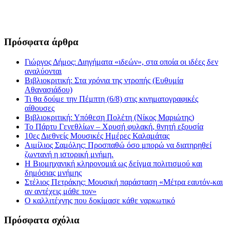
Πρόσφατα άρθρα
Γιώργος Δήμος: Διηγήματα «ιδεών», στα οποία οι ιδέες δεν
αναλύονται
Βιβλιοκριτική: Στα χρόνια της ντροπής (Ευθυμία
Αθανασιάδου)
Τι θα δούμε την Πέμπτη (6/8) στις κινηματογραφικές
αίθουσες
Βιβλιοκριτική: Υπόθεση Πολέτη (Νίκος Μαριώτης)
Το Πάρτυ Γενεθλίων – Χρυσή φυλακή, θνητή εξουσία
10ες Διεθνείς Μουσικές Ημέρες Καλαμάτας
Αιμίλιος Σαμόλης: Προσπαθώ όσο μπορώ να διατηρηθεί
ζωντανή η ιστορική μνήμη.
Η Βιομηχανική κληρονομιά ως δείγμα πολιτισμού και
δημόσιας μνήμης
Στέλιος Πετράκης: Μουσική παράσταση «Μέτρα εαυτόν-και
αν αντέχεις μάθε τον»
Ο καλλιτέχνης που δοκίμασε κάθε ναρκωτικό
Πρόσφατα σχόλια