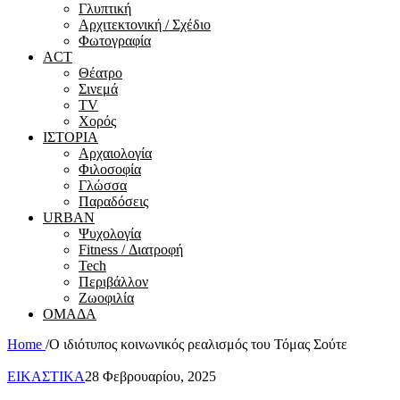
Γλυπτική
Αρχιτεκτονική / Σχέδιο
Φωτογραφία
ACT
Θέατρο
Σινεμά
ΤV
Χορός
ΙΣΤΟΡΙΑ
Αρχαιολογία
Φιλοσοφία
Γλώσσα
Παραδόσεις
URBAN
Ψυχολογία
Fitness / Διατροφή
Tech
Περιβάλλον
Ζωοφιλία
ΟΜΑΔΑ
Home
/
Ο ιδιότυπος κοινωνικός ρεαλισμός του Τόμας Σούτε
ΕΙΚΑΣΤΙΚΑ
28 Φεβρουαρίου, 2025