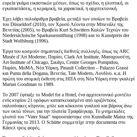
ευρεία γκάμα εικαστικών μέσων, όπως το σχέδιο, η γλυπτική, οι
εγκαταστάσεις, η κεραμική, τα χαρακτικά, η αρχιτεκτονική.
Έχει λάβει πολυάριθμα βραβεία, μεταξύ των οποίων το Βραβείο
του Düsseldorf (2010), τον Χρυσό Λέοντα στην Μπιενάλε της
Βενετίας (2005), το Βραβείο Kurt Schwitters Καλών Τεχνών του
Niedersächsische Sparkassenstiftung (1998) και το Kunstpreis der
Stadt Wolfsburg (1996).
Έργα του κοσμούν σημαντικές διεθνείς συλλογές, όπως τις ARC
Musée d’Art Moderne, Παρίσι, Clark Art Institute, Μασαχουσέτη,
Art Institute of Chicago, Σικάγο, Centre Georges Pompidou,
Παρίσι, MoMA, Νέα Υόρκη, Pinault Collection – Palazzo Grassi
και Punta della Dogana, Βενετία, Tate Modern, Λονδίνο. κ.α. Η
πρώτη του ατομική έκθεση στις ΗΠΑ στη Νέα Υόρκη στην γκαλερί
Marian Goodman το 1989.
Το 2007 έφτιαξε το Model for a Hotel, ένα αρχιτεκτονικό μοντέλο
ενός κτιρίου 21 ορόφων κατασκευασμένο από οριζόντιους
υαλοπίνακες κίτρινου, μπλε και κόκκινου γυαλιού και βάρους άνω
των οκτώ τόνων, για την πλατεία Τραφάλγκαρ. Το μνημειώδες
γλυπτό του “Vater Staat” παρουσιάστηκε στο Kunsthalle Mainz της
Γερμανίας το 2013. Ο Schütte συμμετείχε στην documenta στο
Κάσελ τρεις φορές.