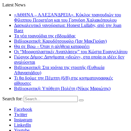
Latest News
«ΑΘΗΝΑ – ΑΛΕΞΑΝΔΡΕΙΑ». Κύκλος τραγουδιών του
Φίλιππου Περιστέρη και του Γρηγόρη Χαλιακόπουλου
Δασκαλευτικό νανούρισμα: Honest Lullaby, από την Joan
Baez
Τα νέα τραγούδια της εβδομάδας
Βιβλιοκριτική: Καρυδότσουφλο (Ίαν ΜακΓιούαν)
Θα σε Βρω – Όταν η αλήθεια καταρρέει
Οι “Μορφοπλαστικές Αναπλάσεις” του Κώστα Ευαγγελάτου
Γιώργος Δήμος: Διηγήματα «ιδεών», στα οποία οι ιδέες δεν
αναλύονται
Βιβλιοκριτική: Στα χρόνια της ντροπής (Ευθυμία
Αθανασιάδου)
Τι θα δούμε την Πέμπτη (6/8) στις κινηματογραφικές
αίθουσες
Βιβλιοκριτική: Υπόθεση Πολέτη (Νίκος Μαριώτης)
Search for:
Facebook
Twitter
Instagram
LinkedIn
Youtube