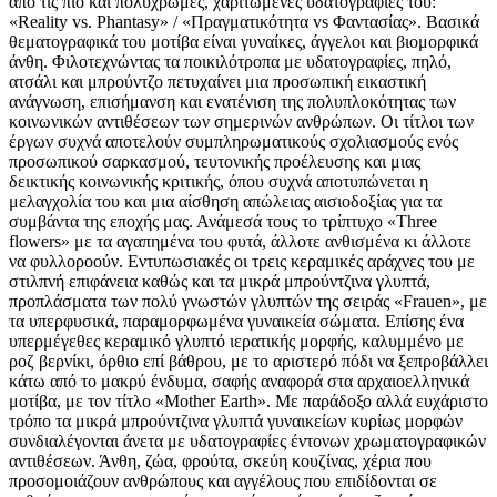
από τις πιο και πολύχρωμες, χαριτωμένες υδατογραφίες του:
«Reality vs. Phantasy» / «Πραγματικότητα vs Φαντασίας». Βασικά
θεματογραφικά του μοτίβα είναι γυναίκες, άγγελοι και βιομορφικά
άνθη. Φιλοτεχνώντας τα ποικιλότροπα με υδατογραφίες, πηλό,
ατσάλι και μπρούντζο πετυχαίνει μια προσωπική εικαστική
ανάγνωση, επισήμανση και ενατένιση της πολυπλοκότητας των
κοινωνικών αντιθέσεων των σημερινών ανθρώπων. Οι τίτλοι των
έργων συχνά αποτελούν συμπληρωματικούς σχολιασμούς ενός
προσωπικού σαρκασμού, τευτονικής προέλευσης και μιας
δεικτικής κοινωνικής κριτικής, όπου συχνά αποτυπώνεται η
μελαγχολία του και μια αίσθηση απώλειας αισιοδοξίας για τα
συμβάντα της εποχής μας. Ανάμεσά τους το τρίπτυχο «Three
flowers» με τα αγαπημένα του φυτά, άλλοτε ανθισμένα κι άλλοτε
να φυλλοροούν. Εντυπωσιακές οι τρεις κεραμικές αράχνες του με
στιλπνή επιφάνεια καθώς και τα μικρά μπρούντζινα γλυπτά,
προπλάσματα των πολύ γνωστών γλυπτών της σειράς «Frauen», με
τα υπερφυσικά, παραμορφωμένα γυναικεία σώματα. Επίσης ένα
υπερμέγεθες κεραμικό γλυπτό ιερατικής μορφής, καλυμμένο με
ροζ βερνίκι, όρθιο επί βάθρου, με το αριστερό πόδι να ξεπροβάλλει
κάτω από το μακρύ ένδυμα, σαφής αναφορά στα αρχαιοελληνικά
μοτίβα, με τον τίτλο «Mother Earth». Με παράδοξο αλλά ευχάριστο
τρόπο τα μικρά μπρούντζινα γλυπτά γυναικείων κυρίως μορφών
συνδιαλέγονται άνετα με υδατογραφίες έντονων χρωματογραφικών
αντιθέσεων. Άνθη, ζώα, φρούτα, σκεύη κουζίνας, χέρια που
προσομοιάζουν ανθρώπους και αγγέλους που επιδίδονται σε