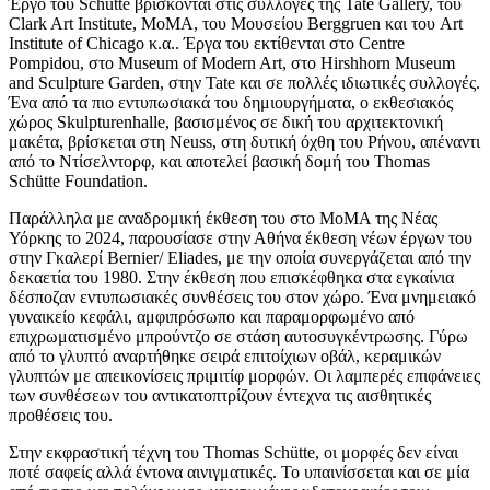
Έργο του Schütte βρίσκονται στις συλλογές της Tate Gallery, του
Clark Art Institute, MoMA, του Μουσείου Berggruen και του Art
Institute of Chicago κ.α.. Έργα του εκτίθενται στο Centre
Pompidou, στο Museum of Modern Art, στο Hirshhorn Museum
and Sculpture Garden, στην Tate και σε πολλές ιδιωτικές συλλογές.
Ένα από τα πιο εντυπωσιακά του δημιουργήματα, ο εκθεσιακός
χώρος Skulpturenhalle, βασισμένος σε δική του αρχιτεκτονική
μακέτα, βρίσκεται στη Neuss, στη δυτική όχθη του Ρήνου, απέναντι
από το Ντίσελντορφ, και αποτελεί βασική δομή του Thomas
Schütte Foundation.
Παράλληλα με αναδρομική έκθεση του στο MoMΑ της Νέας
Υόρκης το 2024, παρουσίασε στην Αθήνα έκθεση νέων έργων του
στην Γκαλερί Bernier/ Eliades, με την οποία συνεργάζεται από την
δεκαετία του 1980. Στην έκθεση που επισκέφθηκα στα εγκαίνια
δέσποζαν εντυπωσιακές συνθέσεις του στον χώρο. Ένα μνημειακό
γυναικείο κεφάλι, αμφιπρόσωπο και παραμορφωμένο από
επιχρωματισμένο μπρούντζο σε στάση αυτοσυγκέντρωσης. Γύρω
από το γλυπτό αναρτήθηκε σειρά επιτοίχιων οβάλ, κεραμικών
γλυπτών με απεικονίσεις πριμιτίφ μορφών. Οι λαμπερές επιφάνειες
των συνθέσεων του αντικατοπτρίζουν έντεχνα τις αισθητικές
προθέσεις του.
Στην εκφραστική τέχνη του Thomas Schütte, οι μορφές δεν είναι
ποτέ σαφείς αλλά έντονα αινιγματικές. Το υπαινίσσεται και σε μία