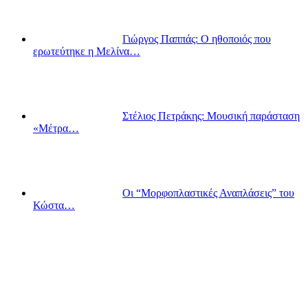
Γιώργος Παππάς: Ο ηθοποιός που
ερωτεύτηκε η Μελίνα…
Στέλιος Πετράκης: Μουσική παράσταση
«Μέτρα…
Οι “Μορφοπλαστικές Αναπλάσεις” του
Κώστα…