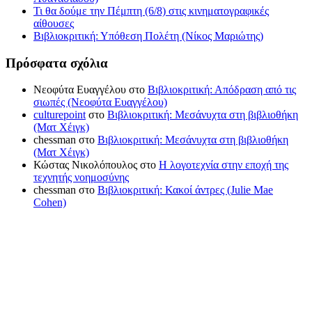
Τι θα δούμε την Πέμπτη (6/8) στις κινηματογραφικές
αίθουσες
Βιβλιοκριτική: Υπόθεση Πολέτη (Νίκος Μαριώτης)
Πρόσφατα σχόλια
Νεοφύτα Ευαγγέλου
στο
Βιβλιοκριτική: Απόδραση από τις
σιωπές (Νεοφύτα Ευαγγέλου)
culturepoint
στο
Βιβλιοκριτική: Μεσάνυχτα στη βιβλιοθήκη
(Ματ Χέιγκ)
chessman
στο
Βιβλιοκριτική: Μεσάνυχτα στη βιβλιοθήκη
(Ματ Χέιγκ)
Κώστας Νικολόπουλος
στο
Η λογοτεχνία στην εποχή της
τεχνητής νοημοσύνης
chessman
στο
Βιβλιοκριτική: Κακοί άντρες (Julie Mae
Cohen)