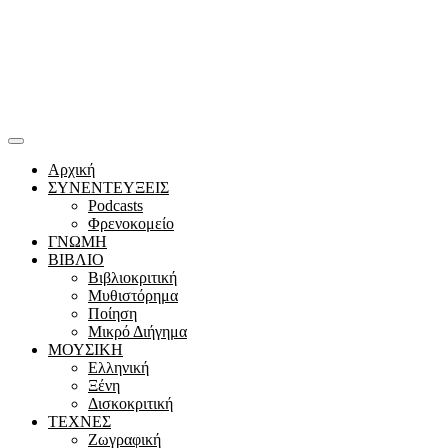
Αρχική
ΣΥΝΕΝΤΕΥΞΕΙΣ
Podcasts
Φρενοκομείο
ΓΝΩΜΗ
ΒΙΒΛΙΟ
Βιβλιοκριτική
Μυθιστόρημα
Ποίηση
Μικρό Διήγημα
ΜΟΥΣΙΚΗ
Ελληνική
Ξένη
Δισκοκριτική
ΤΕΧΝΕΣ
Ζωγραφική