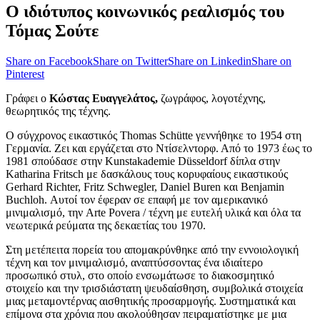
Ο ιδιότυπος κοινωνικός ρεαλισμός του
Τόμας Σούτε
Share on Facebook
Share on Twitter
Share on Linkedin
Share on
Pinterest
Γράφει ο
Κώστας Ευαγγελάτος,
ζωγράφος, λογοτέχνης,
θεωρητικός της τέχνης.
Ο σύγχρονος εικαστικός Thomas Schütte γεννήθηκε το 1954 στη
Γερμανία. Ζει και εργάζεται στο Ντίσελντορφ. Από το 1973 έως το
1981 σπούδασε στην Kunstakademie Düsseldorf δίπλα στην
Katharina Fritsch με δασκάλους τους κορυφαίους εικαστικούς
Gerhard Richter, Fritz Schwegler, Daniel Buren και Benjamin
Buchloh. Αυτοί τον έφεραν σε επαφή με τον αμερικανικό
μινιμαλισμό, την Arte Povera / τέχνη με ευτελή υλικά και όλα τα
νεωτερικά ρεύματα της δεκαετίας του 1970.
Στη μετέπειτα πορεία του απομακρύνθηκε από την εννοιολογική
τέχνη και τον μινιμαλισμό, αναπτύσσοντας ένα ιδιαίτερο
προσωπικό στυλ, στο οποίο ενσωμάτωσε το διακοσμητικό
στοιχείο και την τρισδιάστατη ψευδαίσθηση, συμβολικά στοιχεία
μιας μεταμοντέρνας αισθητικής προσαρμογής. Συστηματικά και
επίμονα στα χρόνια που ακολούθησαν πειραματίστηκε με μια