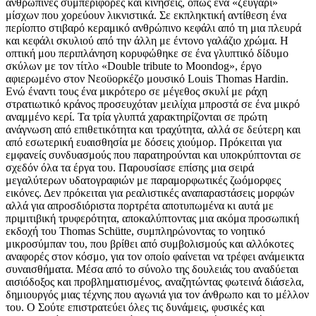
ανθρώπινες συμπεριφορές και κινήσεις, όπως ένα «ζευγάρι»
μίσχων που χορεύουν λικνιστικά. Σε εκπληκτική αντίθεση ένα
περίοπτο στιβαρό κεραμικό ανθρώπινο κεφάλι από τη μια πλευρά
και κεφάλι σκυλιού από την άλλη με έντονο γαλάζιο χρώμα. Η
οπτική μου περιπλάνηση κορυφώθηκε σε ένα γλυπτικό δίδυμο
σκύλων με τον τίτλο «Double tribute to Moondog», έργο
αφιερωμένο στον Νεοϋορκέζο μουσικό Louis Thomas Hardin.
Ενώ έναντι τους ένα μικρότερο σε μέγεθος σκυλί με ράχη
στρατιωτικό κράνος προσευχόταν μειλίχια μπροστά σε ένα μικρό
αναμμένο κερί. Τα τρία γλυπτά χαρακτηρίζονται σε πρώτη
ανάγνωση από επιθετικότητα και τραχύτητα, αλλά σε δεύτερη και
από εσωτερική ευαισθησία με δόσεις χιούμορ. Πρόκειται για
εμφανείς συνδυασμούς που παρατηρούνται και υποκρύπτονται σε
σχεδόν όλα τα έργα του. Παρουσίασε επίσης μια σειρά
μεγαλύτερων υδατογραφιών με παραμορφωτικές ζωόμορφες
εικόνες. Δεν πρόκειται για ρεαλιστικές αναπαραστάσεις μορφών
αλλά για απροσδιόριστα πορτρέτα αποτυπωμένα κι αυτά με
πριμιτιβική τρυφερότητα, αποκαλύπτοντας μια ακόμα προσωπική
εκδοχή του Thomas Schütte, συμπληρώνοντας το νοητικό
μικροσύμπαν του, που βρίθει από συμβολισμούς και αλλόκοτες
αναφορές στον κόσμο, για τον οποίο φαίνεται να τρέφει ανάμεικτα
συναισθήματα. Μέσα από το σύνολο της δουλειάς του αναδύεται
αισιόδοξος και προβληματισμένος, αναζητώντας φωτεινά διάσελα,
δημιουργός μιας τέχνης που αγωνιά για τον άνθρωπο και το μέλλον
του. Ο Σούτε επιστρατεύει όλες τις δυνάμεις, φυσικές και