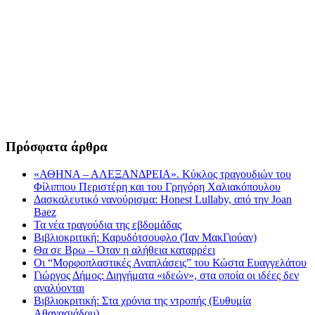
Πρόσφατα άρθρα
«ΑΘΗΝΑ – ΑΛΕΞΑΝΔΡΕΙΑ». Κύκλος τραγουδιών του
Φίλιππου Περιστέρη και του Γρηγόρη Χαλιακόπουλου
Δασκαλευτικό νανούρισμα: Honest Lullaby, από την Joan
Baez
Τα νέα τραγούδια της εβδομάδας
Βιβλιοκριτική: Καρυδότσουφλο (Ίαν ΜακΓιούαν)
Θα σε Βρω – Όταν η αλήθεια καταρρέει
Οι “Μορφοπλαστικές Αναπλάσεις” του Κώστα Ευαγγελάτου
Γιώργος Δήμος: Διηγήματα «ιδεών», στα οποία οι ιδέες δεν
αναλύονται
Βιβλιοκριτική: Στα χρόνια της ντροπής (Ευθυμία
Αθανασιάδου)