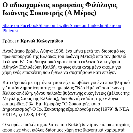
Ο αδικοχαμένος κορυφαίος Φιλόλογος
Ιωάννης Συκουτρής (Α Μέρος)
Share on Facebook
Share on Twitter
Share on Linkedin
Share on
Pinterest
Γράφει η
Κρινιώ Καλογερίδου
Ανοιξιάτικο βράδυ, Αθήνα 1936, ένα μήνα μετά τον διορισμό ως
πρωθυπουργού της Ελλάδας του Ιωάννη Μεταξά από τον βασιλιά
Γεώργιο Β’. Στο δικηγορικό γραφείο του εκλεκτού δικηγόρου
Αθηνών Πολυδεύκη Καλδή, το φως είναι αναμμένο ακόμα για
χάρη ενός επισκέπτη που ήθελε να συζητήσουν κάτι επείγον.
Κάτι σχετικά με τη μήνυση που είχε υποβάλει για ένα προσβλητικό
γι’ αυτόν δημοσίευμα της εφημερίδας ”Νέα Ημέρα” του Ιωάννη
Χαλκοκονδύλη, γόνου παλαιάς βυζαντινής οικογένειας (μέλους της
Μεγάλης Στοάς της Ελλάδας), διευθυντή-εκδότη της εν λόγω
εφημερίδας (΄βλ. Εμ. Κριαράς: ”Ο Συκουτρής και ο
Δημοτικισμός”-Ο Ιω. Συκουτρής εξομολογούμενος [1979] & ΝΕΑ
ΕΣΤΙΑ, τχ 1238, 1979).
Ο νεαρός επισκέπτης-πελάτης του Καλδή δεν ήταν κάποιος τυχαίος,
αφού είχε γίνει κιόλας διάσημος χάρη στα διανοητικά χαρίσματά