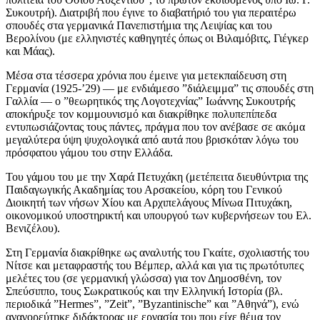
Συκουτρή). Διατριβή που έγινε το διαβατήριό του για περαιτέρω
σπουδές στα γερμανικά Πανεπιστήμια της Λειψίας και του
Βερολίνου (με ελληνιστές καθηγητές όπως οι Βιλαμόβιτς, Γιέγκερ
και Μάας).
Μέσα στα τέσσερα χρόνια που έμεινε για μετεκπαίδευση στη
Γερμανία (1925-’29) — με ενδιάμεσο ”διάλειμμα” τις σπουδές στη
Γαλλία — ο ”θεωρητικός της Λογοτεχνίας” Ιωάννης Συκουτρής
αποκήρυξε τον κομμουνισμό και διακρίθηκε πολυπεπίπεδα
εντυπωσιάζοντας τους πάντες, πράγμα που τον ανέβασε σε ακόμα
μεγαλύτερα ύψη ψυχολογικά από αυτά που βρισκόταν λόγω του
πρόσφατου γάμου του στην Ελλάδα.
Του γάμου του με την Χαρά Πετυχάκη (μετέπειτα διευθύντρια της
Παιδαγωγικής Ακαδημίας του Αρσακείου, κόρη του Γενικού
Διοικητή των νήσων Χίου και Αρχιπελάγους Μίνωα Πιτυχάκη,
οικονομικού υποστηρικτή και υπουργού των κυβερνήσεων του Ελ.
Βενιζέλου).
Στη Γερμανία διακρίθηκε ως αναλυτής του Γκαίτε, σχολιαστής του
Νίτσε και μεταφραστής του Βέμπερ, αλλά και για τις πρωτότυπες
μελέτες του (σε γερμανική γλώσσα) για τον Δημοσθένη, τον
Σπεύσιππο, τους Σωκρατικούς και την Ελληνική Ιστορία (βλ.
περιοδικά ”Hermes”, ”Zeit”, ”Byzantinische” και ”Αθηνά”), ενώ
αναγορεύτηκε διδάκτορας με εργασία του που είχε θέμα τον