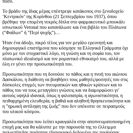
ποσό.
Το βράδυ της ίδιας μέρας επέστρεψε κατάκοπος στο ξενοδοχείο
‘Κεντρικόν’ της Κορίνθου (21 Σεπτεμβρίου του 1937), όπου
βρέθηκε την επομένη νεκρός δίπλα στο φαρμακευτικό μπουκάλι
υπνωτικού Veronal που κατανάλωσε και ένα βιβλίο του Πλάτωνα
(”Φαίδων” ή ”Περί ψυχής”)…
Ήταν ένα άδοξο, πικρό τέλος για τον μεγάλο ερευνητή και
δημιουργικό επιστήμονα που κόσμησε τα Ελληνικά Γράμματα όχι
μόνο με τον στοχαστικό λόγο, τη γνώση και τη σοφία του, τον
πλατωνικό ιδεαλισμό και τον ρομαντικό εθνικισμό του, αλλά με
όλη εν γένει την προσωπικότητά του.
Προσωπικότητα που τη δονούσε το πάθος και η πνοή του αιώνιου
Δασκάλου, η διάθεση να βοηθήσει τους μαθητές/φοιτητές του στις
δύσκολες στιγμές των πνευματικών και ηθικών κρίσεων και το
πάθος του να τους μεταγγίσει γνώσεις και να διαμορφώσει γι’
αυτούς υψηλά ιδανικά, όπως η φιλοπατρία, η αγωνιστικότητα, η
πειθαρχημένη ελευθερία, η βαθιά και αληθινή θρησκευτικότητα και
η ”ηρωική αντίληψη της ζωής” που δεν υπέκυπτε σε πειρασμούς
του υλικού κόσμου.
Προσωπικότητα που λείπει κραυγαλέα στην αποπνευματοποιημένη
εποχή μας και θα κάλυπτε με την παρουσία της το έλλειμμα
πολυεπίπεδης ποιότητας (διαχρονικό δεδομένο της προϊούσας