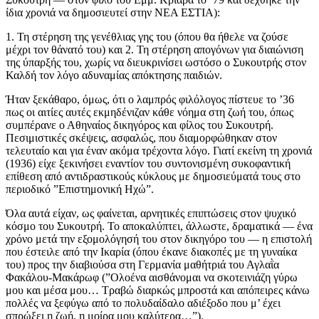
ίδια χρονιά να δημοσιευτεί στην ΝΕΑ ΕΣΤΙΑ):
1. Τη στέρηση της γενέθλιας γης του (όπου θα ήθελε να ζούσε
μέχρι τον θάνατό του) και 2. Τη στέρηση απογόνων για διαιώνιση
της ύπαρξής του, χωρίς να διευκρινίσει ωστόσο ο Συκουτρής στον
Καλδή τον λόγο αδυναμίας απόκτησης παιδιών.
Ήταν ξεκάθαρο, όμως, ότι ο λαμπρός φιλόλογος πίστευε το ’36
πως οι αιτίες αυτές εκμηδένιζαν κάθε νόημα στη ζωή του, όπως
συμπέρανε ο Αθηναίος δικηγόρος και φίλος του Συκουτρή.
Πεσιμιστικές σκέψεις, ασφαλώς, που διαμορφώθηκαν στον
τελευταίο και για έναν ακόμα τρέχοντα λόγο. Γιατί εκείνη τη χρονιά
(1936) είχε ξεκινήσει εναντίον του συντονισμένη συκοφαντική
επίθεση από αντιδραστικούς κύκλους με δημοσιεύματά τους στο
περιοδικό ”Επιστημονική Ηχώ”.
Όλα αυτά είχαν, ως φαίνεται, αρνητικές επιπτώσεις στον ψυχικό
κόσμο του Συκουτρή. Το αποκαλύπτει, άλλωστε, δραματικά — ένα
χρόνο μετά την εξομολόγησή του στον δικηγόρο του — η επιστολή
που έστειλε από την Ικαρία (όπου έκανε διακοπές με τη γυναίκα
του) προς την διαβιούσα στη Γερμανία μαθήτριά του Αγλαῒα
Φακάλου-Μακάρωφ (”Ολοένα αισθάνομαι να σκοτεινιάζη γύρω
μου και μέσα μου… Τραβώ διαρκώς μπροστά και απόπειρες κάνω
πολλές να ξεφύγω από το πολυδαίδαλο αδιέξοδο που μ’ έχει
σπρώξει η ζωή, η μοίρα μου καλύτερα…”).