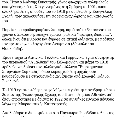
του. Ήταν ο Ιωάννης Συκουτρής, γόνος φτωχής και πολυμελούς
οικογένειας από τη Χίο γεννημένος στη Σμύρνη το 1901, όπου
ολοκλήρωσε τις σπουδές του το 1918 με άριστα στην Ευαγγελική
Σχολή, πριν ακολουθήσει την πορεία αναγνώρισης και καταξίωσής
του.
Πορεία που προδιαγραφόταν λαμπρή, αφού απ’ τα δεκαπέντε του
χρόνια ο Συκουτρής έδειχνε χαρακτηριστικά ”πρώιμης ιδιοφυίας”,
δεδομένου ότι μιλούσε και έγραφε σε αττική διάλεκτο, με πρότυπο
τον πρώτο αρχαίο λογογράφο Αντιφώντα (δάσκαλο του
Θουκυδίδη).
Έμαθε τάχιστα Λατινικά, Γαλλικά και Γερμανικά, έγινε συνεργάτης
του περιοδικού ”Αμάλθεια” του Σολωμονίδη και μέχρι το 1918
πρόλαβε να ιδρύσει τον φιλολογικό σύλλογο ”Επιστημονική
Σμυρναίων Σύμβασις”, όπου κυριαρχούσε η αρχαῒζουσα
καθαρεύουσα με στιχουργικά διανθίσματα από Σολωμό, Κάλβο,
Σικελιανό.
Το 1919 εγκαταστάθηκε στην Αθήνα και γράφτηκε αναδρομικά στο
2ο έτος της Φιλοσοφικής Σχολής του Πανεπιστημίου Αθηνών, απ’
όπου αποφοίτησε με άριστα το 1922 σε συνθήκες εθνικού πένθους
λόγω της Μικρασιατικής Καταστροφής.
Ακολούθησε ο διορισμός του στο Παγκύπριο Ιεροδιδασκαλείο της