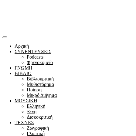
Αρχική
ΣΥΝΕΝΤΕΥΞΕΙΣ
Podcasts
Φρενοκομείο
ΓΝΩΜΗ
ΒΙΒΛΙΟ
Βιβλιοκριτική
Μυθιστόρημα
Ποίηση
Μικρό Διήγημα
ΜΟΥΣΙΚΗ
Ελληνική
Ξένη
Δισκοκριτική
ΤΕΧΝΕΣ
Ζωγραφική
Γλυπτική