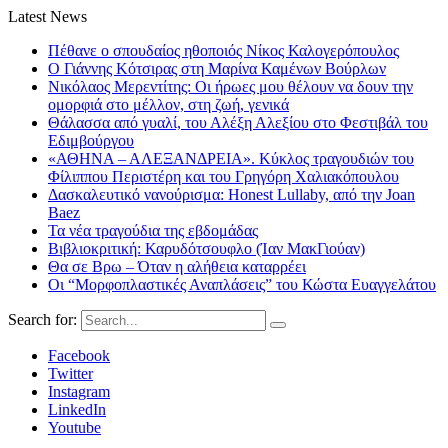
Latest News
Πέθανε ο σπουδαίος ηθοποιός Νίκος Καλογερόπουλος
Ο Γιάννης Κότσιρας στη Μαρίνα Καμένων Βούρλων
Νικόλαος Μερεντίτης: Οι ήρωες μου θέλουν να δουν την
ομορφιά στο μέλλον, στη ζωή, γενικά
Θάλασσα από γυαλί, του Αλέξη Αλεξίου στο Φεστιβάλ του
Εδιμβούργου
«ΑΘΗΝΑ – ΑΛΕΞΑΝΔΡΕΙΑ». Κύκλος τραγουδιών του
Φίλιππου Περιστέρη και του Γρηγόρη Χαλιακόπουλου
Δασκαλευτικό νανούρισμα: Honest Lullaby, από την Joan
Baez
Τα νέα τραγούδια της εβδομάδας
Βιβλιοκριτική: Καρυδότσουφλο (Ίαν ΜακΓιούαν)
Θα σε Βρω – Όταν η αλήθεια καταρρέει
Οι “Μορφοπλαστικές Αναπλάσεις” του Κώστα Ευαγγελάτου
Search for:
Facebook
Twitter
Instagram
LinkedIn
Youtube