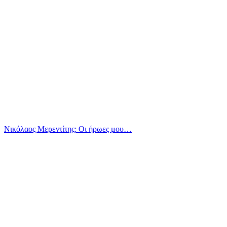
Νικόλαος Μερεντίτης: Οι ήρωες μου…