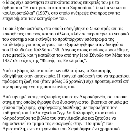
ο ίδιος είχε απαντήσει πειστικότατα στους επικριτές του με το
άρθρο του ”Η εκστρατεία κατά του Συμποσίου. Τα κείμενα και οι
κουλουροπώλαι” (1937), στο οποίο ανέτρεψε ένα προς ένα τα
επιχειρήματα των κατηγόρων του.
Το αδιέξοδο ωστόσο, στο οποίο οδηγήθηκε ο Συκουτρής απ’ τις
κακοήθειες του ενός και του άλλου, κλόνισε περαιτέρω το νευρικό
του σύστημα και εκτίναξε το προϋπάρχουν υπόστρωμα της
κατάθλιψης για τους λόγους που εξομολογήθηκε στον δικηγόρο
του Πολυδεύκη Καλδή το ’36. Λόγους στους οποίους προστέθηκε,
εντωμεταξύ, και η καταδίκη του από την Ιερά Σύνοδο τον Μάιο του
1937 σε τεύχος της ”Φωνής της Εκκλησίας”.
Υπό το βάρος όλων αυτών των αθλιοτήτων, ο Συκουτρής
οδηγήθηκε στην αυτοχειρία. Η τραγική απόφασή του να τερματίσει
πρόωρα τη ζωή του (ήταν μόλις 36 χρονών) είχε προετοιμαστεί απ’
την προηγούμενη της αυτοκτονίας του.
Από την ημέρα της πεζοπορίας του στην Ακροκόρινθο, σε κάποια
στιγμή της οποίας έγραψε ένα δυσανάγνωστο, βιαστικό σημείωμα
(τύπου πρόχειρης, χειρόγραφης διαθήκης) με παραλήπτη τον
καθηγητή του Πολυτεχνείου Άγγελο Καλαμαρά, στον οποίο
κληροδοτούσε τα βιβλία του στην Ακαδημία και ζητούσε να
δημοσιευτεί το τμήμα της εισαγωγής στην ”Ποιητική” του
Αριστοτέλη, ενώ στη γυναίκα του Χαρά άφηνε ένα χρηματικό