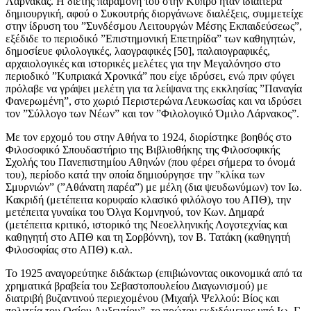
Λάρνακας. Η διετής παραμονή του στην Κύπρο ήταν ιδιαίτερα
δημιουργική, αφού ο Συκουτρής διοργάνωνε διαλέξεις, συμμετείχε
στην ίδρυση του ”Συνδέσμου Λειτουργών Μέσης Εκπαιδεύσεως”,
εξέδιδε το περιοδικό ”Επιστημονική Επετηρίδα” των καθηγητών,
δημοσίευε φιλολογικές, λαογραφικές [50], παλαιογραφικές,
αρχαιολογικές και ιστορικές μελέτες για την Μεγαλόνησο στο
περιοδικό ”Κυπριακά Χρονικά” που είχε ιδρύσει, ενώ πριν φύγει
πρόλαβε να γράψει μελέτη για τα λείψανα της εκκλησίας ”Παναγία
Φανερωμένη”, στο χωριό Περιστερώνα Λευκωσίας και να ιδρύσει
τον ”Σύλλογο των Νέων” και τον ”Φιλολογικό Όμιλο Λάρνακος”.
Με τον ερχομό του στην Αθήνα το 1924, διορίστηκε βοηθός στο
Φιλοσοφικό Σπουδαστήριο της Βιβλιοθήκης της Φιλοσοφικής
Σχολής του Πανεπιστημίου Αθηνών (που φέρει σήμερα το όνομά
του), περίοδο κατά την οποία δημιούργησε την ”κλίκα των
Σμυρνιών” (”Αθάνατη παρέα”) με μέλη (δια ψευδωνύμων) τον Ιω.
Κακριδή (μετέπειτα κορυφαίο κλασικό φιλόλογο του ΑΠΘ), την
μετέπειτα γυναίκα του Όλγα Κομνηνού, τον Κων. Δημαρά
(μετέπειτα κριτικό, ιστορικό της Νεοελληνικής Λογοτεχνίας και
καθηγητή στο ΑΠΘ και τη Σορβόννη), τον Β. Τατάκη (καθηγητή
Φιλοσοφίας στο ΑΠΘ) κ.αλ.
Το 1925 αναγορεύτηκε διδάκτωρ (επιβιώνοντας οικονομικά από τα
χρηματικά βραβεία του Σεβαστοπουλείου Διαγωνισμού) με
διατριβή βυζαντινού περιεχομένου (Μιχαήλ Ψελλού: Βίος και
πολιτεία του Οσίου Αυξεντίου”, το πρώτον εκδιδόμενος υπό Ιω. Γ.