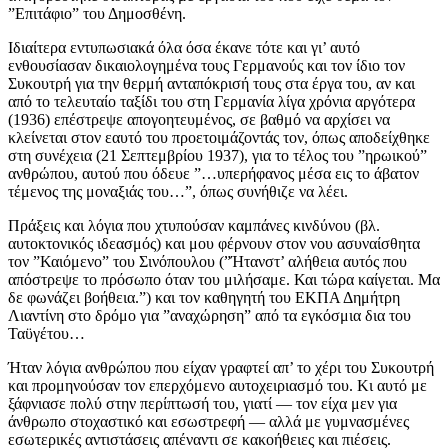
”Επιτάφιο” του Δημοσθένη.
Ιδιαίτερα εντυπωσιακά όλα όσα έκανε τότε και γι’ αυτό
ενθουσίασαν δικαιολογημένα τους Γερμανούς και τον ίδιο τον
Συκουτρή για την θερμή ανταπόκρισή τους στα έργα του, αν και
από το τελευταίο ταξίδι του στη Γερμανία λίγα χρόνια αργότερα
(1936) επέστρεψε απογοητευμένος, σε βαθμό να αρχίσει να
κλείνεται στον εαυτό του προετοιμάζοντάς τον, όπως αποδείχθηκε
στη συνέχεια (21 Σεπτεμβρίου 1937), για το τέλος του ”ηρωικού”
ανθρώπου, αυτού που όδευε ”…υπερήφανος μέσα εις το άβατον
τέμενος της μοναξιάς του…”, όπως συνήθιζε να λέει.
Πράξεις και λόγια που χτυπούσαν καμπάνες κινδύνου (βλ.
αυτοκτονικός ιδεασμός) και μου φέρνουν στον νου ασυναίσθητα
τον ”Καιόμενο” του Σινόπουλου (”Ήτανστ’ αλήθεια αυτός που
απόστρεψε το πρόσωπο όταν του μιλήσαμε. Και τώρα καίγεται. Μα
δε φωνάζει βοήθεια.”) και τον καθηγητή του ΕΚΠΑ Δημήτρη
Λιαντίνη στο δρόμο για ”αναχώρηση” από τα εγκόσμια δια του
Ταϋγέτου…
Ήταν λόγια ανθρώπου που είχαν γραφτεί απ’ το χέρι του Συκουτρή
και προμηνούσαν τον επερχόμενο αυτοχειριασμό του. Κι αυτό με
ξάφνιασε πολύ στην περίπτωσή του, γιατί — τον είχα μεν για
άνθρωπο στοχαστικό και εσωστρεφή — αλλά με γυμνασμένες
εσωτερικές αντιστάσεις απέναντι σε κακοήθειες και πιέσεις.