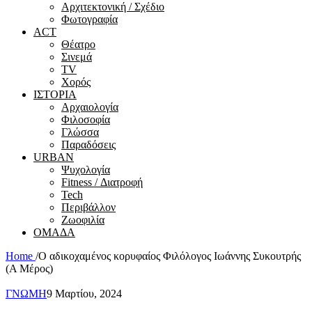
Αρχιτεκτονική / Σχέδιο
Φωτογραφία
ACT
Θέατρο
Σινεμά
ΤV
Χορός
ΙΣΤΟΡΙΑ
Αρχαιολογία
Φιλοσοφία
Γλώσσα
Παραδόσεις
URBAN
Ψυχολογία
Fitness / Διατροφή
Tech
Περιβάλλον
Ζωοφιλία
ΟΜΑΔΑ
Home
/
Ο αδικοχαμένος κορυφαίος Φιλόλογος Ιωάννης Συκουτρής
(Α Μέρος)
ΓΝΩΜΗ
9 Μαρτίου, 2024