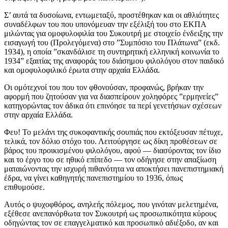
Σ’ αυτά τα δυσοίωνα, εντωμεταξύ, προστέθηκαν και οι αθλιότητες
συναδέλφων του που υπονόμευαν την εξέλιξή του στο ΕΚΠΑ
μιλώντας για ομοφυλοφιλία του Συκουτρή με στοιχείο ένδειξης την
εισαγωγή του (Προλεγόμενα) στο ”Συμπόσιο του Πλάτωνα” (εκδ.
1934), η οποία ”σκανδάλισε τη συντηρητική ελληνική κοινωνία το
1934” εξαιτίας της αναφοράς του διάσημου φιλολόγου στον παιδικό
και ομοφυλοφιλικό έρωτα στην αρχαία Ελλάδα.
Οι ομότεχνοί του που τον φθονούσαν, προφανώς, βρήκαν την
αφορμή που ζητούσαν για να διασπείρουν χοληφόρες ”ερμηνείες”
κατηγορώντας τον άδικα ότι επινόησε τα περί γενετήσιων σχέσεων
στην αρχαία Ελλάδα.
Φευ! Το μελάνι της συκοφαντικής σουπιάς που εκτόξευσαν πέτυχε,
τελικά, τον δόλιο στόχο του. Λειτούργησε ως δίκη προθέσεων σε
βάρος του προικισμένου φιλολόγου, αφού — διασύροντας τον ίδιο
και το έργο του σε ηθικό επίπεδο — τον οδήγησε στην απαξίωση
ματαιώνοντας την ισχυρή πιθανότητα να αποκτήσει πανεπιστημιακή
έδρα, να γίνει καθηγητής πανεπιστημίου το 1936, όπως
επιθυμούσε.
Αυτός ο ψυχοφθόρος, ανηλεής πόλεμος, που γινόταν μελετημένα,
εξέθεσε ανεπανόρθωτα τον Συκουτρή ως προσωπικότητα κύρους
οδηγώντας τον σε επαγγελματικό και προσωπικό αδιέξοδο, αν και