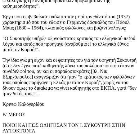
φιλολογικής έρευνας και πρακτικών προβλημάτων της
καθημερινότητας”.
Έργο που επιβεβαίωσε απόλυτα τον μετά τον θάνατό του (1937)
χαρακτηρισμό που του έδωσε ο Γερμανός δάσκαλός του Πάουλ
Μάας (1880 – 1964), κλασικός φιλόλογος και βυζαντινολόγος:
”Ο Συκουτρής υπήρξε οξυνούστατος κριτικός του ελληνικού πεζού
λόγου και αυτός που προήγαγε (αναβάθμισε) το ελληνικό έθνος
μετά τον Κοραή!”.
Την ίδια γνώμη είχαν και οι φοιτητές του για τον υφηγητή Συκουτρή
(σ.σ: δεν έγινε ποτέ καθηγητής λόγω του πολέμου που του έκαναν
συνάδελφοί του, αν και οι παραδοσιοκράτες [βλ. Νικ.
Εξαρχόπουλος] αναγνώριζαν ότι ήταν ”ο κράτιστος των φιλολόγων
τους οποίους παρήγαγε η Ελλάς μετά τον Κοραή”, χωρίς να του
δίνουν όμως το δικαίωμα να γίνει καθηγητής στο ΕΚΠΑ, γιατί ”δεν
ήταν δικός τους”…
Κρινιώ Καλογερίδου
B’ ΜΕΡΟΣ
ΠΟΙΟΙ ΚΑΙ ΠΏΣ ΟΔΗΓΗΣΑΝ ΤΟΝ Ι. ΣΥΚΟΥΤΡΗ ΣΤΗΝ
ΑΥΤΟΚΤΟΝΙΑ