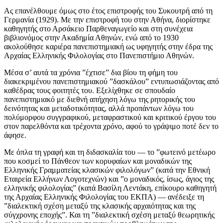
Ας επανέλθουμε όμως στο έτος επιστροφής του Συκουτρή από τη
Γερμανία (1929). Με την επιστροφή του στην Αθήνα, διορίστηκε
καθηγητής στο Αρσάκειο Παρθεναγωγείο και στη συνέχεια
βιβλιονόμος στην Ακαδημία Αθηνών, ενώ από το 1930
ακολούθησε καριέρα πανεπιστημιακή ως υφηγητής στην έδρα της
Αρχαίας Ελληνικής Φιλολογίας στο Πανεπιστήμιο Αθηνών.
Μέσα σ’ αυτά τα χρόνια ”έχτισε” δια βίου τη φήμη του
διακεκριμένου πανεπιστημιακού ”δασκάλου” εντυπωσιάζοντας από
καθέδρας τους φοιτητές του. Εξελίχθηκε σε σπουδαίο
πανεπιστημιακό με διεθνή απήχηση λόγω της ρητορικής του
δεινότητας και μεταδοτικότητας, αλλά προπάντων λόγω του
πολύμορφου συγγραφικού, μεταφραστικού και κριτικού έργου του
στον παρελθόντα και τρέχοντα χρόνο, αφού το γράψιμο ποτέ δεν το
άφησε.
Με όπλα τη γραφή και τη διδασκαλία του — το ”φωτεινό μετέωρο
που κοσμεί το Πάνθεον των κορυφαίων και μοναδικών της
Ελληνικής Γραμματείας κλασικών φιλολόγων” (κατά την Εθνική
Εταιρεία Ελλήνων Λογοτεχνών) και ”ο μοναδικός, ίσως, άγιος της
ελληνικής φιλολογίας” (κατά Βασίλη Λεντάκη, επίκουρο καθηγητή
της Αρχαίας Ελληνικής Φιλολογίας του ΕΚΠΑ) — ανέδειξε τη
”διαλεκτική σχέση μεταξύ της κλασικής αρχαιότητας και της
σύγχρονης εποχής”. Και τη ”διαλεκτική σχέση μεταξύ θεωρητικής