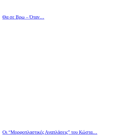
Θα σε Βρω – Όταν…
Οι “Μορφοπλαστικές Αναπλάσεις” του Κώστα…