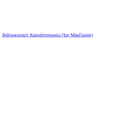
Βιβλιοκριτική: Καρυδότσουφλο (Ίαν ΜακΓιούαν)