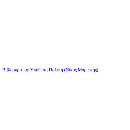
Βιβλιοκριτική: Υπόθεση Πολέτη (Νίκος Μαριώτης)