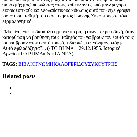
παρακμής μας) περνώντας στους καθεύδοντες υπό μανδραγόρα
εκπαιδευτικούς και νεολαιῒστικους κύκλους αυτό που είχε γράψει
κάποτε σε μαθητή του ο αείμνηστος Ιωάννης Συκουτρής σε τόνο
εξομολογητικό:
”Μα είναι για το δάσκαλο η μεγαλυτέρα, η αιωνιωτέρα ηδονή, όταν
κατορθώση να βοηθήση τους μαθητάς του να βρουν τον εαυτό τους
και να βρουν στον εαυτό τους ό,τι διαρκές και γόνιμον υπάρχει.
Αυτό εφιλοδόξησα”!.. («ΤΟ ΒΗΜΑ», 29.12.1955, Ιστορικό
Αρχείο «ΤΟ ΒΗΜΑ» & «ΤΑ ΝΕΑ).
TAGS:
ΒΙΒΛΙΟ
ΓΝΩΜΗ
ΚΑΛΟΓΕΡΙΔΟΥ
ΣΥΚΟΥΤΡΉΣ
Related posts