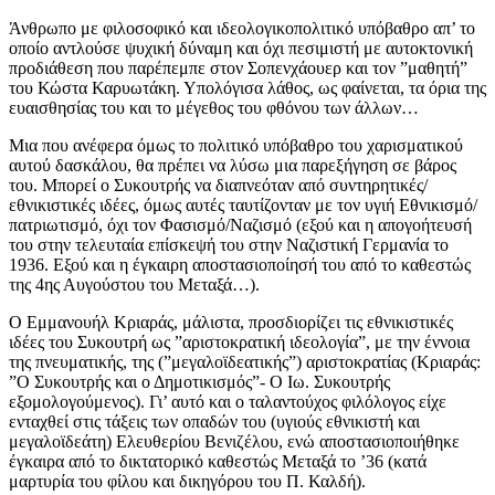
Άνθρωπο με φιλοσοφικό και ιδεολογικοπολιτικό υπόβαθρο απ’ το
οποίο αντλούσε ψυχική δύναμη και όχι πεσιμιστή με αυτοκτονική
προδιάθεση που παρέπεμπε στον Σοπενχάουερ και τον ”μαθητή”
του Κώστα Καρυωτάκη. Υπολόγισα λάθος, ως φαίνεται, τα όρια της
ευαισθησίας του και το μέγεθος του φθόνου των άλλων…
Μια που ανέφερα όμως το πολιτικό υπόβαθρο του χαρισματικού
αυτού δασκάλου, θα πρέπει να λύσω μια παρεξήγηση σε βάρος
του. Μπορεί ο Συκουτρής να διαπνεόταν από συντηρητικές/
εθνικιστικές ιδέες, όμως αυτές ταυτίζονταν με τον υγιή Εθνικισμό/
πατριωτισμό, όχι τον Φασισμό/Ναζισμό (εξού και η απογοήτευσή
του στην τελευταία επίσκεψή του στην Ναζιστική Γερμανία το
1936. Εξού και η έγκαιρη αποστασιοποίησή του από το καθεστώς
της 4ης Αυγούστου του Μεταξά…).
Ο Εμμανουήλ Κριαράς, μάλιστα, προσδιορίζει τις εθνικιστικές
ιδέες του Συκουτρή ως ”αριστοκρατική ιδεολογία”, με την έννοια
της πνευματικής, της (”μεγαλοϊδεατικής”) αριστοκρατίας (Κριαράς:
”Ο Συκουτρής και ο Δημοτικισμός”- Ο Ιω. Συκουτρής
εξομολογούμενος). Γι’ αυτό και ο ταλαντούχος φιλόλογος είχε
ενταχθεί στις τάξεις των οπαδών του (υγιούς εθνικιστή και
μεγαλοϊδεάτη) Ελευθερίου Βενιζέλου, ενώ αποστασιοποιήθηκε
έγκαιρα από το δικτατορικό καθεστώς Μεταξά το ’36 (κατά
μαρτυρία του φίλου και δικηγόρου του Π. Καλδή).