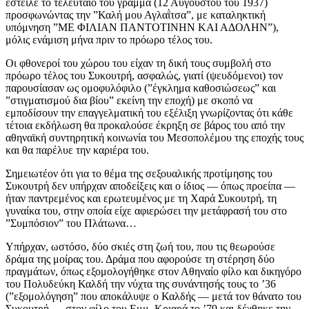
έστειλε το τελευταίο του γράμμα (12 Αυγούστου του 1937)
προσφωνώντας την ”Καλή μου Αγλαῒτσα”, με καταληκτική
υπόμνηση ”ΜΕ ΦΙΛΙΑΝ ΠΑΝΤΟΤΙΝΗΝ ΚΑΙ ΑΔΟΛΗΝ”),
μόλις ενάμιση μήνα πριν το πρόωρο τέλος του.
Οι φθονεροί του χώρου του είχαν τη δική τους συμβολή στο
πρόωρο τέλος του Συκουτρή, ασφαλώς, γιατί (ψευδόμενοι) τον
παρουσίασαν ως ομοφυλόφιλο (”έγκλημα καθοσιώσεως” και
”στιγματισμού δια βίου” εκείνη την εποχή) με σκοπό να
εμποδίσουν την επαγγελματική του εξέλιξη γνωρίζοντας ότι κάθε
τέτοια εκδήλωση θα προκαλούσε έκρηξη σε βάρος του από την
αθηναϊκή συντηρητική κοινωνία του Μεσοπολέμου της εποχής τους
και θα παρέλυε την καριέρα του.
Σημειωτέον ότι για το θέμα της σεξουαλικής προτίμησης του
Συκουτρή δεν υπήρχαν αποδείξεις και ο ίδιος — όπως προείπα —
ήταν παντρεμένος και ερωτευμένος με τη Χαρά Συκουτρή, τη
γυναίκα του, στην οποία είχε αφιερώσει την μετάφρασή του στο
”Συμπόσιον” του Πλάτωνα…
Υπήρχαν, ωστόσο, δύο σκιές στη ζωή του, που τις θεωρούσε
δράμα της μοίρας του. Δράμα που αφορούσε τη στέρηση δύο
πραγμάτων, όπως εξομολογήθηκε στον Αθηναίο φίλο και δικηγόρο
του Πολυδεύκη Καλδή την νύχτα της συνάντησής τους το ’36
(”εξομολόγηση” που αποκάλυψε ο Καλδής — μετά τον θάνατο του
Συκουτρή — στον φίλο του Εμμ. Κριαρά το ’79 και δέχθηκε την