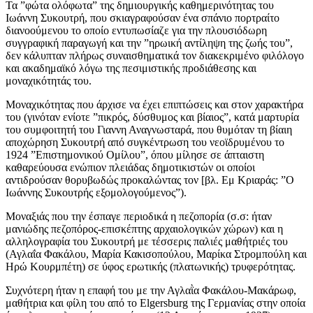
Τα ”φώτα ολόφωτα” της δημιουργικής καθημερινότητας του
Ιωάννη Συκουτρή, που σκιαγραφούσαν ένα σπάνιο πορτραίτο
διανοούμενου το οποίο εντυπωσίαζε για την πλουσιόδωρη
συγγραφική παραγωγή και την ”ηρωική αντίληψη της ζωής του”,
δεν κάλυπταν πλήρως συναισθηματικά τον διακεκριμένο φιλόλογο
και ακαδημαϊκό λόγω της πεσιμιστικής προδιάθεσης και
μοναχικότητάς του.
Μοναχικότητας που άρχισε να έχει επιπτώσεις και στον χαρακτήρα
του (γινόταν ενίοτε ”πικρός, δύσθυμος και βίαιος”, κατά μαρτυρία
του συμφοιτητή του Γιαννη Αναγνωσταρά, που θυμόταν τη βίαιη
αποχώρηση Συκουτρή από συγκέντρωση του νεοϊδρυμένου το
1924 ”Επιστημονικού Ομίλου”, όπου μίλησε σε άπταιστη
καθαρεύουσα ενώπιον πλειάδας δημοτικιστών οι οποίοι
αντιδρούσαν θορυβωδώς προκαλώντας τον [βλ. Εμ Κριαράς: ”Ο
Ιωάννης Συκουτρής εξομολογούμενος”).
Μοναξιάς που την έσπαγε περιοδικά η πεζοπορία (σ.σ: ήταν
μανιώδης πεζοπόρος-επισκέπτης αρχαιολογικών χώρων) και η
αλληλογραφία του Συκουτρή με τέσσερις παλιές μαθήτριές του
(Αγλαΐα Φακάλου, Μαρία Κακισοπούλου, Μαρίκα Στρομπούλη και
Ηρώ Κουρμπέτη) σε ύφος ερωτικής (πλατωνικής) τρυφερότητας.
Συχνότερη ήταν η επαφή του με την Αγλαῒα Φακάλου-Μακάρωφ,
μαθήτρια και φίλη του από το Elgersburg της Γερμανίας στην οποία