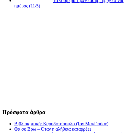
Τα νούμερα τηλεθέασης της χθεσινής
ημέρας (11/5)
Πρόσφατα άρθρα
Βιβλιοκριτική: Καρυδότσουφλο (Ίαν ΜακΓιούαν)
Θα σε Βρω – Όταν η αλήθεια καταρρέει