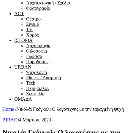
Αρχιτεκτονική / Σχέδιο
Φωτογραφία
ACT
Θέατρο
Σινεμά
ΤV
Χορός
ΙΣΤΟΡΙΑ
Αρχαιολογία
Φιλοσοφία
Γλώσσα
Παραδόσεις
URBAN
Ψυχολογία
Fitness / Διατροφή
Tech
Περιβάλλον
Ζωοφιλία
ΟΜΑΔΑ
Home
/
Νικολάι Γκόγκολ: Ο λογοτέχνης με την ταραγμένη ψυχή
ΒΙΒΛΙΟ
4 Μαρτίου, 2023
Νικολάι Γκόγκολ: Ο λογοτέχνης με την