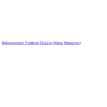
Βιβλιοκριτική: Υπόθεση Πολέτη (Νίκος Μαριώτης)