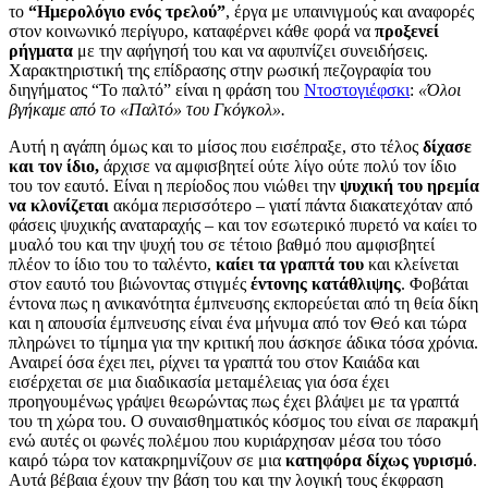
το
“Ημερολόγιο ενός τρελού”
, έργα με υπαινιγμούς και αναφορές
στον κοινωνικό περίγυρο, καταφέρνει κάθε φορά να
προξενεί
ρήγματα
με την αφήγησή του και να αφυπνίζει συνειδήσεις.
Χαρακτηριστική της επίδρασης στην ρωσική πεζογραφία του
διηγήματος “Το παλτό” είναι η φράση του
Ντοστογιέφσκι
:
«Όλοι
βγήκαμε από το «Παλτό» του Γκόγκολ».
Αυτή η αγάπη όμως και το μίσος που εισέπραξε, στο τέλος
δίχασε
και τον ίδιο,
άρχισε να αμφισβητεί ούτε λίγο ούτε πολύ τον ίδιο
του τον εαυτό. Είναι η περίοδος που νιώθει την
ψυχική του ηρεμία
να κλονίζεται
ακόμα περισσότερο – γιατί πάντα διακατεχόταν από
φάσεις ψυχικής αναταραχής – και τον εσωτερικό πυρετό να καίει το
μυαλό του και την ψυχή του σε τέτοιο βαθμό που αμφισβητεί
πλέον το ίδιο του το ταλέντο,
καίει τα γραπτά του
και κλείνεται
στον εαυτό του βιώνοντας στιγμές
έντονης κατάθλιψης
. Φοβάται
έντονα πως η ανικανότητα έμπνευσης εκπορεύεται από τη θεία δίκη
και η απουσία έμπνευσης είναι ένα μήνυμα από τον Θεό και τώρα
πληρώνει το τίμημα για την κριτική που άσκησε άδικα τόσα χρόνια.
Αναιρεί όσα έχει πει, ρίχνει τα γραπτά του στον Καιάδα και
εισέρχεται σε μια διαδικασία μεταμέλειας για όσα έχει
προηγουμένως γράψει θεωρώντας πως έχει βλάψει με τα γραπτά
του τη χώρα του. Ο συναισθηματικός κόσμος του είναι σε παρακμή
ενώ αυτές οι φωνές πολέμου που κυριάρχησαν μέσα του τόσο
καιρό τώρα τον κατακρημνίζουν σε μια
κατηφόρα δίχως γυρισμό
.
Αυτά βέβαια έχουν την βάση του και την λογική τους έκφραση