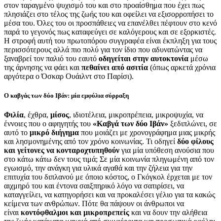
στον ταραγμένο ψυχισμό του και στο προαίσθημα που έχει πως
πλησιάζει στο τέλος της ζωής του και οφείλει να εξισορροπήσει το
μέσα του. Όλες του οι προσπάθειες να επανέλθει πέφτουν στο κενό
παρά το γεγονός πως καταφεύγει σε καλόγερους και σε εξορκιστές.
Η στροφή αυτή του πρωτοπόρου συγγραφέα είναι έκπληξη για τους
περισσότερους αλλά πιο πολύ για τον ίδιο που αδυνατώντας να
ξαναβρεί τον παλιό του εαυτό
οδηγείται στην αυτοκτονία
μέσω
της άρνησης να φάει και
πεθαίνει από ασιτία
(όπως αρκετά χρόνια
αργότερα ο Όσκαρ Ουάιλντ στο Παρίσι).
Ο καβγάς των δύο Ιβάν: μία εμφύλια σύρραξη
Φιλία
, έχθρα,
μίσος
, ιδιοτέλεια, μικροπρέπεια, μικροψυχία, να
έννοιες που ο αφηγητής του
«Καβγά των δύο Ιβάν»
ξεδιπλώνει, σε
αυτό το
μικρό διήγημα
που μοιάζει με χρονογράφημα μιας μικρής
και λησμονημένης από τον χρόνο κοινωνίας. Τι οδηγεί
δύο φίλους
και γείτονες να κονταροχτυπηθούν
για μία υπόθεση ανούσια που
στο κάτω κάτω δεν τους τιμά; Σε μία κοινωνία πληγωμένη από τον
εγωισμό, την ανάγκη για υλικά αγαθά και την ζήλεια για την
επιτυχία του διπλανού με όποιο κόστος, ο Γκόγκολ έρχεται με τον
αιχμηρό του και έντονα σαιξπηρικό λόγο να σατιρίσει, να
καταγγείλει, να κατηγορήσει και να προκαλέσει γέλιο για τα κακώς
κείμενα των ανθρώπων. Πότε θα πάψουν οι άνθρωποι να
είναι
κοντόφθαλμοι και μικροπρεπείς
και να δουν την αλήθεια