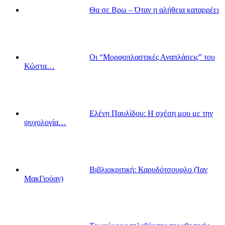
Θα σε Βρω – Όταν η αλήθεια καταρρέει
Οι “Μορφοπλαστικές Αναπλάσεις” του
Κώστα…
Ελένη Παυλίδου: Η σχέση μου με την
ψυχολογία…
Βιβλιοκριτική: Καρυδότσουφλο (Ίαν
ΜακΓιούαν)