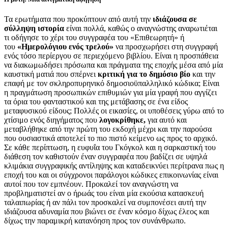
Τα ερωτήματα που προκύπτουν από αυτή την
ιδιάζουσα σε
σύλληψη ιστορία
είναι πολλά, καθώς ο αναγνώστης αναρωτιέται
τι οδήγησε το χέρι του συγγραφέα του «Επιθεωρητή» ή
του
«Ημερολόγιου ενός τρελού»
να προσχωρήσει στη συγγραφή
ενός τόσο περίεργου σε περιεχόμενο βιβλίου. Είναι η προσπάθεια
να διακωμωδήσει πρόσωπα και πράγματα της εποχής μέσα από μία
καυστική ματιά που σπέρνει
κριτική για το δημόσιο βίο
και την
επαφή με τον σκληροπυρηνικό δημοσιοϋπαλληλικό κώδικα; Είναι
η πραγμάτωση προσωπικών επιθυμιών για μία γραφή που αγγίζει
τα όρια του φανταστικού και της μετάβασης σε ένα είδος
μεταφυσικού είδους; Πολλές οι εικασίες, οι υποθέσεις γύρω από το
χτίσιμο ενός διηγήματος που
λογοκρίθηκε,
για αυτό και
μεταβλήθηκε από την πρώτη του εκδοχή μέχρι και την παρούσα
που ουσιαστικά αποτελεί το πιο πιστό κείμενο ως προς το αρχικό.
Σε κάθε περίπτωση, η ευφυΐα του Γκόγκολ και η σαρκαστική του
διάθεση τον καθιστούν έναν συγγραφέα που βαδίζει σε υψηλά
κλιμάκια συγγραφικής αντίληψης και καταδεικνύει περίτρανα πως η
εποχή του και οι σύγχρονοι παράλογοι κώδικες επικοινωνίας είναι
αυτοί που τον εμπνέουν. Προκαλεί τον αναγνώστη να
προβληματιστεί αν ο ήρωάς του είναι μία εκούσια κατασκευή
ταλαιπωρίας ή αν πάλι τον προσκαλεί να συμπονέσει αυτή την
ιδιάζουσα αδυναμία που βιώνει σε έναν κόσμο δίχως έλεος και
δίχως την παραμικρή κατανόηση προς τον συνάνθρωπο.