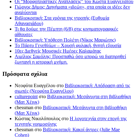
Οι “Μορφοπλαστικές Αναπλάσεις” του Κώστα Ευαγγελάτου
Γιώργος Δήμος: Διηγήματα «ιδεών», στα οποία οι ιδέες δεν
αναλύονται
Βιβλιοκριτική: Στα χρόνια της ντροπής (Ευθυμία
Αθανασιάδου)
Τι θα δούμε την Πέμπτη (6/8) στις κινηματογραφικές
αίθουσες
Βιβλιοκριτική: Υπόθεση Πολέτη (Νίκος Μαριώτης)
Το Πάρτυ Γενεθλίων – Χρυσή φυλακή, θνητή εξουσία
10ες Διεθνείς Μουσικές Ημέρες Καλαμάτας
Αιμίλιος Σαμόλης: Προσπαθώ όσο μπορώ να διατηρηθεί
ζωντανή η ιστορική μνήμη.
Πρόσφατα σχόλια
Νεοφύτα Ευαγγέλου
στο
Βιβλιοκριτική: Απόδραση από τις
σιωπές (Νεοφύτα Ευαγγέλου)
culturepoint
στο
Βιβλιοκριτική: Μεσάνυχτα στη βιβλιοθήκη
(Ματ Χέιγκ)
chessman
στο
Βιβλιοκριτική: Μεσάνυχτα στη βιβλιοθήκη
(Ματ Χέιγκ)
Κώστας Νικολόπουλος
στο
Η λογοτεχνία στην εποχή της
τεχνητής νοημοσύνης
chessman
στο
Βιβλιοκριτική: Κακοί άντρες (Julie Mae
Cohen)