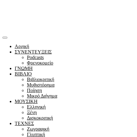
Αρχική
ΣΥΝΕΝΤΕΥΞΕΙΣ
Podcasts
Φρενοκομείο
ΓΝΩΜΗ
ΒΙΒΛΙΟ
Βιβλιοκριτική
Μυθιστόρημα
Ποίηση
Μικρό Διήγημα
ΜΟΥΣΙΚΗ
Ελληνική
Ξένη
Δισκοκριτική
ΤΕΧΝΕΣ
Ζωγραφική
Γλυπτική