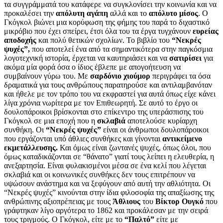
τα συγγράμματά του κατάφερε να συγκλονίσει την κοινωνία και να
προκαλέσει την
απόλυτη αγάπη
αλλά και το
απόλυτο μίσος
. Ο
Γκόγκολ βιώνει μια κορύφωση της φήμης του παρά το διχαστικό
μικρόβιο που έχει σπείρει, έτσι όλα του τα έργα τυγχάνουν
ευρείας
αποδοχής
και πολύ θετικών σχολίων. Το βιβλίο του
“Νεκρές
ψυχές”,
που αποτελεί ένα από τα σημαντικότερα στην παγκόσμια
λογοτεχνική ιστορία, έρχεται να καυτηριάσει και να
σατιρίσει
για
ακόμα μία φορά όσα ο ίδιος έβλεπε με απογοήτευση να
συμβαίνουν γύρω του. Με
σαρδόνιο χιούμορ
περιγράφει τα όσα
δραματικά για τους ανθρώπους παρατηρούσε και αντιλαμβανόταν
και ήθελε με τον τρόπο του να εκφραστεί για αυτά όπως είχε κάνει
λίγα χρόνια νωρίτερα με τον Επιθεωρητή. Σε αυτό το έργο οι
δουλοπάροικοι βρίσκονται στο επίκεντρο της υπεράσπισης του
Γκόγκολ σε μια εποχή που η
σκλαβιά
αποτελούσε κυρίαρχη
συνθήκη. Οι
“Νεκρές ψυχές”
είναι οι άνθρωποι δουλοπάροικοι
που εργάζονται υπό άθλιες συνθήκες και γίνονται
αντικείμενο
εκμετάλλευσης.
Και όμως είναι ζωντανές ψυχές, όπως όλοι, που
όμως καταδικάζονται σε “θάνατο” γιατί τους λείπει η ελευθερία, η
ανεξαρτησία. Είναι φυλακισμένοι μέσα σε ένα κελί που λέγεται
σκλαβιά και οι κοινωνικές συνθήκες δεν τους επιτρέπουν να
υψώσουν ανάστημα και να ξεφύγουν από αυτή την αθλιότητα. Οι
“Νεκρές ψυχές” κινούνται στην ίδια φιλοσοφία της απαξίωσης της
ανθρώπινης αξιοπρέπειας με τους
Άθλιους
του
Βίκτορ Ουγκό
που
γράφτηκαν λίγο αργότερα το 1862 και προκάλεσαν με την σειρά
τους τριγμούς. Ο Γκόγκολ, είτε με το
“Παλτό”
είτε με