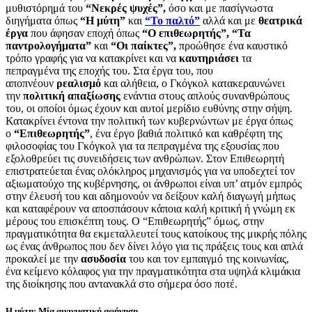
μυθιστόρημά του
“Νεκρές ψυχές”,
όσο και με πασίγνωστα
διηγήματα όπως
“Η μύτη”
και
“Το παλτό”
αλλά και με
θεατρικά
έργα
που άφησαν εποχή όπως
“Ο επιθεωρητής”,
“Τα
παντρολογήματα”
και
“Οι παίκτες”,
προώθησε ένα καυστικό
τρόπο γραφής για να κατακρίνει και να
καυτηριάσει
τα
πεπραγμένα της εποχής του. Στα έργα του, που
αποπνέουν
ρεαλισμό
και αλήθεια, ο Γκόγκολ κατακεραυνώνει
την
πολιτική απαξίωσης
ενάντια στους απλούς συνανθρώπους
του, οι οποίοι όμως έχουν και αυτοί μερίδιο ευθύνης στην σήψη.
Κατακρίνει έντονα την πολιτική των κυβερνώντων με έργα όπως
ο
“Επιθεωρητής”
, ένα έργο βαθιά πολιτικό και καθρέφτη της
φιλοσοφίας του Γκόγκολ για τα πεπραγμένα της εξουσίας που
εξολοθρεύει τις συνειδήσεις των ανθρώπων. Στον Επιθεωρητή
επιστρατεύεται ένας ολόκληρος μηχανισμός για να υποδεχτεί τον
αξιωματούχο της κυβέρνησης, οι άνθρωποι είναι υπ’ ατμόν εμπρός
στην έλευσή του και αδημονούν να δείξουν καλή διαγωγή μήπως
και καταφέρουν να αποσπάσουν κάποια καλή κριτική ή γνώμη εκ
μέρους του επισκέπτη τους. Ο “Επιθεωρητής” όμως, στην
πραγματικότητα θα εκμεταλλευτεί τους κατοίκους της μικρής πόλης
ως ένας άνθρωπος που δεν δίνει λόγο για τις πράξεις τους και απλά
προκαλεί με την
ασυδοσία
του και τον εμπαιγμό της κοινωνίας,
ένα κείμενο κόλαφος για την πραγματικότητα στα υψηλά κλιμάκια
της διοίκησης που αντανακλά στο σήμερα όσο ποτέ.
Η μύτη: Μία αινιγματική αφήγηση