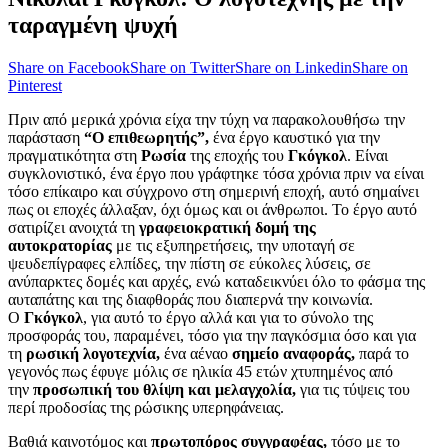
ταραγμένη ψυχή
Share on Facebook
Share on Twitter
Share on Linkedin
Share on
Pinterest
Πριν από μερικά χρόνια είχα την τύχη να παρακολουθήσω την
παράσταση
“Ο επιθεωρητής”,
ένα έργο καυστικό για την
πραγματικότητα στη
Ρωσία
της εποχής του
Γκόγκολ
. Είναι
συγκλονιστικό, ένα έργο που γράφτηκε τόσα χρόνια πριν να είναι
τόσο επίκαιρο και σύγχρονο στη σημερινή εποχή, αυτό σημαίνει
πως οι εποχές άλλαξαν, όχι όμως και οι άνθρωποι. Το έργο αυτό
σατιρίζει ανοιχτά τη
γραφειοκρατική δομή της
αυτοκρατορίας
με τις εξυπηρετήσεις, την υποταγή σε
ψευδεπίγραφες ελπίδες, την πίστη σε εύκολες λύσεις, σε
ανύπαρκτες δομές και αρχές, ενώ καταδεικνύει όλο το φάσμα της
αυταπάτης και της διαφθοράς που διαπερνά την κοινωνία.
Ο
Γκόγκολ
, για αυτό το έργο αλλά και για το σύνολο της
προσφοράς του, παραμένει, τόσο για την παγκόσμια όσο και για
τη
ρωσική λογοτεχνία,
ένα αέναο
σημείο αναφοράς,
παρά το
γεγονός πως έφυγε μόλις σε ηλικία 45 ετών χτυπημένος από
την
προσωπική του θλίψη και μελαγχολία,
για τις τύψεις του
περί προδοσίας της ρώσικης υπερηφάνειας.
Βαθιά καινοτόμος και
πρωτοπόρος συγγραφέας,
τόσο με το