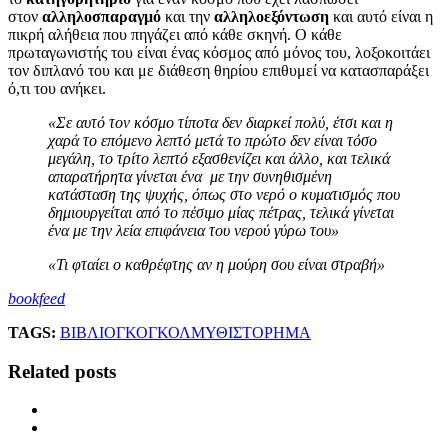
στον
αλληλοσπαραγμό
και την
αλληλοεξόντωση
και αυτό είναι η
πικρή αλήθεια που πηγάζει από κάθε σκηνή. Ο κάθε
πρωταγωνιστής του είναι ένας κόσμος από μόνος του, λοξοκοιτάει
τον διπλανό του και με διάθεση θηρίου επιθυμεί να κατασπαράξει
ό,τι του ανήκει.
«Σε αυτό τον κόσμο τίποτα δεν διαρκεί πολύ, έτσι και η
χαρά το επόμενο λεπτό μετά το πρώτο δεν είναι τόσο
μεγάλη, το τρίτο λεπτό εξασθενίζει και άλλο, και τελικά
απαρατήρητα γίνεται ένα με την συνηθισμένη
κατάσταση της ψυχής, όπως στο νερό ο κυματισμός που
δημιουργείται από το πέσιμο μίας πέτρας, τελικά γίνεται
ένα με την λεία επιφάνεια του νερού γύρω του»
«Τι φταίει ο καθρέφτης αν η μούρη σου είναι στραβή»
bookfeed
TAGS:
ΒΙΒΛΙΟ
ΓΚΟΓΚΟΛ
ΜΥΘΙΣΤΟΡΗΜΑ
Related posts