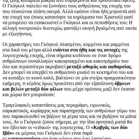
της ζωής κατάματα μακριά από συμφέροντα και προσωπικά οφέλη;
Ο Γκόγκολ παλεύει να ξυπνήσει τους ανθρώπους της εποχής του
που πλανώνται πλάνη οικτρά. Αλλά εφόσον είναι ήδη μπροστά από
την εποχή του (ποιος κατανόησε τα κηρύγματα του Χριστού) γιατί
να μπορέσει να εισακουστεί ο Γκόγκολ και οι πεποιθήσεις του; Η
αλλαγή νοοτροπιών δυστυχώς φαντάζει σκηνή βγαλμένη από ταινία
με εξωγήινους.
Οι χαρακτήρες του Γκόγκολ πλασμένοι, κομμένοι και ραμμένοι
στα δικά του μέτρα αλλά
ενάντια στα ήθη και τις αντοχές
της
λογοτεχνικής εποχής, είναι σήματα κινδύνου σε έναν δρόμο
ανθρώπινων συναλλαγών κακοφτιαγμένο και κακοτράχαλο που
όλο και περισσότερο ακροβατεί
μεταξύ φθοράς και αφθαρσίας
.
Δεν μπορεί να υπερβεί το ανθρώπινο μυαλό το κεκτημένο του και
να κοιτάξει το κοινό καλό, βαλτώνει σε μία στείρα πραγματικότητα
εφήμερη, τι κέρδος όμως προκύπτει από την εξαπόλυση
ύβρεων
και βελών μεταξύ δύο φίλων
που μέχρι πρότινος μαζί δεν έκαναν
και χώρια δεν μπορούσαν;
Τραγελαφικές καταστάσεις μας περιγράφει, ειρωνικός,
σαρκαστικός, κυρίαρχος και παρατηρητής των ανθρώπων γύρω του
που παρακολουθεί να βάζουν τα χέρια τους και να βγάζουν τα μάτια
τους. Αν ο Γκόγκολ ζούσε σήμερα, με την ίδια αρνητική ματιά θα
τον έβλεπαν οι «ειδικοί» της λογοτεχνίας. Ο
«Καβγάς των δύο
Ιβάν»
εκ μέρους του Γκόγκολ δεν είναι παρά
το
κατηγορητήριο
για έναν κόσμο που έχει λασπώσει