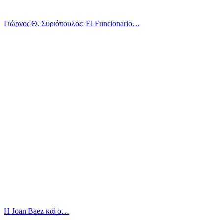
Γιώργος Θ. Συριόπουλος: El Funcionario…
Η Joan Baez καί ο…