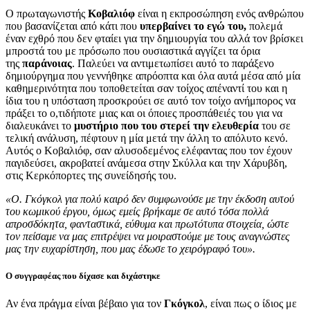
Ο πρωταγωνιστής
Κοβαλιόφ
είναι η εκπροσώπηση ενός ανθρώπου
που βασανίζεται από κάτι που
υπερβαίνει το εγώ του,
πολεμά
έναν εχθρό που δεν φταίει για την δημιουργία του αλλά τον βρίσκει
μπροστά του με πρόσωπο που ουσιαστικά αγγίζει τα όρια
της
παράνοιας
. Παλεύει να αντιμετωπίσει αυτό το παράξενο
δημιούργημα που γεννήθηκε απρόοπτα και όλα αυτά μέσα από μία
καθημερινότητα που τοποθετείται σαν τοίχος απέναντί του και η
ίδια του η υπόσταση προσκρούει σε αυτό τον τοίχο ανήμπορος να
πράξει το ο,τιδήποτε μιας και οι όποιες προσπάθειές του για να
διαλευκάνει το
μυστήριο που του στερεί την ελευθερία
του σε
τελική ανάλυση, πέφτουν η μία μετά την άλλη το απόλυτο κενό.
Αυτός ο Κοβαλιόφ, σαν αλυσοδεμένος ελέφαντας που τον έχουν
παγιδεύσει, ακροβατεί ανάμεσα στην Σκύλλα και την Χάρυβδη,
στις Κερκόπορτες της συνείδησής του.
«Ο. Γκόγκολ για πολύ καιρό δεν συμφωνούσε με την έκδοση αυτού
του κωμικού έργου, όμως εμείς βρήκαμε σε αυτό τόσα πολλά
απροσδόκητα, φανταστικά, εύθυμα και πρωτότυπα στοιχεία, ώστε
τον πείσαμε να μας επιτρέψει να μοιραστούμε με τους αναγνώστες
μας την ευχαρίστηση, που μας έδωσε το χειρόγραφό του».
Ο συγγραφέας που δίχασε και διχάστηκε
Αν ένα πράγμα είναι βέβαιο για τον
Γκόγκολ
, είναι πως ο ίδιος με