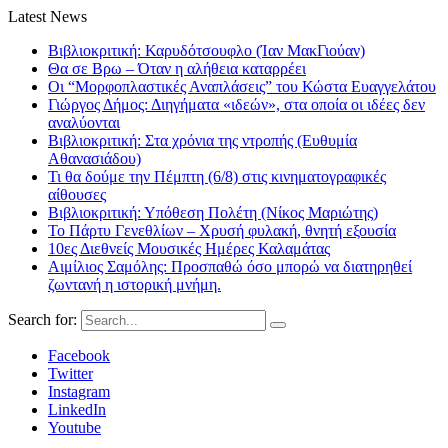
Latest News
Βιβλιοκριτική: Καρυδότσουφλο (Ίαν ΜακΓιούαν)
Θα σε Βρω – Όταν η αλήθεια καταρρέει
Οι “Μορφοπλαστικές Αναπλάσεις” του Κώστα Ευαγγελάτου
Γιώργος Δήμος: Διηγήματα «ιδεών», στα οποία οι ιδέες δεν
αναλύονται
Βιβλιοκριτική: Στα χρόνια της ντροπής (Ευθυμία
Αθανασιάδου)
Τι θα δούμε την Πέμπτη (6/8) στις κινηματογραφικές
αίθουσες
Βιβλιοκριτική: Υπόθεση Πολέτη (Νίκος Μαριώτης)
Το Πάρτυ Γενεθλίων – Χρυσή φυλακή, θνητή εξουσία
10ες Διεθνείς Μουσικές Ημέρες Καλαμάτας
Αιμίλιος Σαμόλης: Προσπαθώ όσο μπορώ να διατηρηθεί
ζωντανή η ιστορική μνήμη.
Search for:
Facebook
Twitter
Instagram
LinkedIn
Youtube