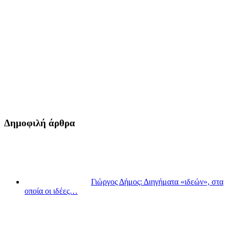
Δημοφιλή άρθρα
Γιώργος Δήμος: Διηγήματα «ιδεών», στα
οποία οι ιδέες…