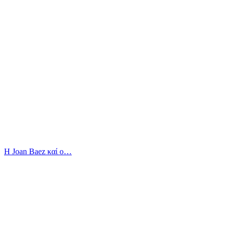
Η Joan Baez καί ο…