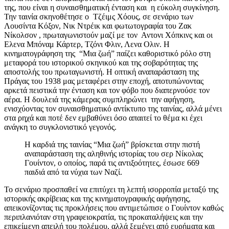
της, που είναι η συναισθηματική ένταση και η εύκολη συγκίνηση.
Την ταινία σκηνοθέτησε ο Τζέιμς Χόους, σε σενάριο των
Λουσίντα Κόξον, Νικ Ντρέικ και φωτωτογραφία του Ζακ
Νίκολσον , πρωταγωνιστούν μαζί με τον Αντονι Χόπκινς και οι
Ελενα Μπόναμ Κάρτερ, Τζόνι Φλιν, Λενα Ολιν. Η
κινηματογράφηση της “Μια ζωή” παίζει καθοριστικό ρόλο στη
μεταφορά του ιστορικού σκηνικού και της σοβαρότητας της
αποστολής του πρωταγωνιστή. Η οπτική αναπαράσταση της
Πράγας του 1938 μας μεταφέρει στην εποχή, αποτυπώνοντας
αρκετά πειστικά την ένταση και τον φόβο που διαπερνούσε τον
αέρα. Η δουλειά της κάμερας συμπληρώνει την αφήγηση,
ενισχύοντας τον συναισθηματικό αντίκτυπο της ταινίας, αλλά μένει
στα ρηχά και ποτέ δεν εμβαθύνει όσο απαιτεί το θέμα κι έχει
ανάγκη το συγκλονιστικό γεγονός.
Η καρδιά της ταινίας “Μια ζωή” βρίσκεται στην πιστή
αναπαράσταση της αληθινής ιστορίας του σερ Νίκολας
Γουίντον, ο οποίος, παρά τις αντιξοότητες, έσωσε 669
παιδιά από τα νύχια των Ναζί.
Το σενάριο προσπαθεί να επιτύχει τη λεπτή ισορροπία μεταξύ της
ιστορικής ακρίβειας και της κινηματογραφικής αφήγησης,
απεικονίζοντας τις προκλήσεις που αντιμετώπισε ο Γουίντον καθώς
περιπλανιόταν στη γραφειοκρατία, τις προκαταλήψεις και την
επικείμενη απειλή του πολέμου, αλλά ξεμένει από ευρήματα και