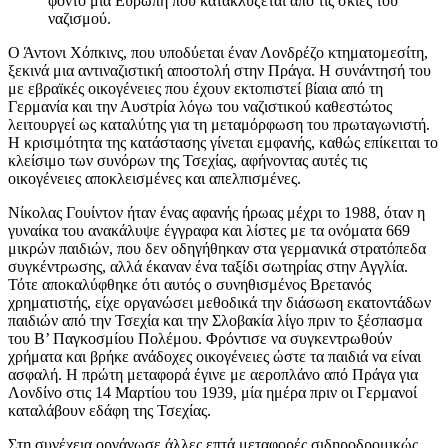
φόντο μια Ευρώπη που κατακλύζεται από τις σκιές του
ναζισμού.
Ο Άντονι Χόπκινς, που υποδύεται έναν Λονδρέζο κτηματομεσίτη,
ξεκινά μια αντιναζιστική αποστολή στην Πράγα. Η συνάντησή του
με εβραϊκές οικογένειες που έχουν εκτοπιστεί βίαια από τη
Γερμανία και την Αυστρία λόγω του ναζιστικού καθεστώτος
λειτουργεί ως καταλύτης για τη μεταμόρφωση του πρωταγωνιστή.
Η κρισιμότητα της κατάστασης γίνεται εμφανής, καθώς επίκειται το
κλείσιμο των συνόρων της Τσεχίας, αφήνοντας αυτές τις
οικογένειες αποκλεισμένες και απελπισμένες.
Νίκολας Γουίντον ήταν ένας αφανής ήρωας μέχρι το 1988, όταν η
γυναίκα του ανακάλυψε έγγραφα και λίστες με τα ονόματα 669
μικρών παιδιών, που δεν οδηγήθηκαν στα γερμανικά στρατόπεδα
συγκέντρωσης, αλλά έκαναν ένα ταξίδι σωτηρίας στην Αγγλία.
Τότε αποκαλύφθηκε ότι αυτός ο συνηθισμένος Βρετανός
χρηματιστής, είχε οργανώσει μεθοδικά την διάσωση εκατοντάδων
παιδιών από την Τσεχία και την Σλοβακία λίγο πριν το ξέσπασμα
του Β’ Παγκοσμίου Πολέμου. Φρόντισε να συγκεντρωθούν
χρήματα και βρήκε ανάδοχες οικογένειες ώστε τα παιδιά να είναι
ασφαλή. Η πρώτη μεταφορά έγινε με αεροπλάνο από Πράγα για
Λονδίνο στις 14 Μαρτίου του 1939, μία ημέρα πριν οι Γερμανοί
καταλάβουν εδάφη της Τσεχίας.
Στη συνέχεια οργάνωσε άλλες επτά μεταφορές σιδηροδρομικώς