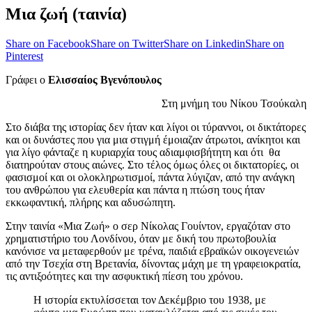
Μια ζωή (ταινία)
Share on Facebook
Share on Twitter
Share on Linkedin
Share on
Pinterest
Γράφει ο
Ελισσαίος Βγενόπουλος
Στη μνήμη του Νίκου Τσούκαλη
Στο διάβα της ιστορίας δεν ήταν και λίγοι οι τύραννοι, οι δικτάτορες
και οι δυνάστες που για μια στιγμή έμοιαζαν άτρωτοι, ανίκητοι και
για λίγο φάνταζε η κυριαρχία τους αδιαμφισβήτητη και ότι θα
διατηρούταν στους αιώνες. Στο τέλος όμως όλες οι δικτατορίες, οι
φασισμοί και οι ολοκληρωτισμοί, πάντα λύγιζαν, από την ανάγκη
του ανθρώπου για ελευθερία και πάντα η πτώση τους ήταν
εκκωφαντική, πλήρης και αδυσώπητη.
Στην ταινία «Μια Ζωή» ο σερ Νίκολας Γουίντον, εργαζόταν στο
χρηματιστήριο του Λονδίνου, όταν με δική του πρωτοβουλία
κανόνισε να μεταφερθούν με τρένα, παιδιά εβραϊκών οικογενειών
από την Τσεχία στη Βρετανία, δίνοντας μάχη με τη γραφειοκρατία,
τις αντιξοότητες και την ασφυκτική πίεση του χρόνου.
Η ιστορία εκτυλίσσεται τον Δεκέμβριο του 1938, με