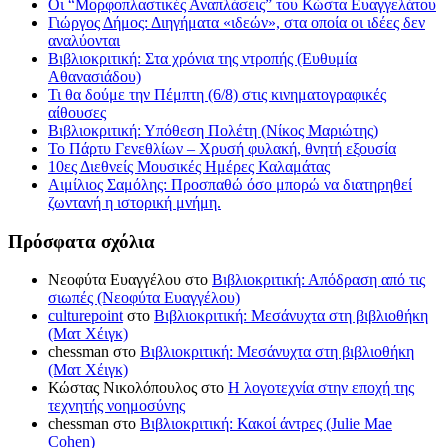
Οι “Μορφοπλαστικές Αναπλάσεις” του Κώστα Ευαγγελάτου
Γιώργος Δήμος: Διηγήματα «ιδεών», στα οποία οι ιδέες δεν
αναλύονται
Βιβλιοκριτική: Στα χρόνια της ντροπής (Ευθυμία
Αθανασιάδου)
Τι θα δούμε την Πέμπτη (6/8) στις κινηματογραφικές
αίθουσες
Βιβλιοκριτική: Υπόθεση Πολέτη (Νίκος Μαριώτης)
Το Πάρτυ Γενεθλίων – Χρυσή φυλακή, θνητή εξουσία
10ες Διεθνείς Μουσικές Ημέρες Καλαμάτας
Αιμίλιος Σαμόλης: Προσπαθώ όσο μπορώ να διατηρηθεί
ζωντανή η ιστορική μνήμη.
Πρόσφατα σχόλια
Νεοφύτα Ευαγγέλου
στο
Βιβλιοκριτική: Απόδραση από τις
σιωπές (Νεοφύτα Ευαγγέλου)
culturepoint
στο
Βιβλιοκριτική: Μεσάνυχτα στη βιβλιοθήκη
(Ματ Χέιγκ)
chessman
στο
Βιβλιοκριτική: Μεσάνυχτα στη βιβλιοθήκη
(Ματ Χέιγκ)
Κώστας Νικολόπουλος
στο
Η λογοτεχνία στην εποχή της
τεχνητής νοημοσύνης
chessman
στο
Βιβλιοκριτική: Κακοί άντρες (Julie Mae
Cohen)