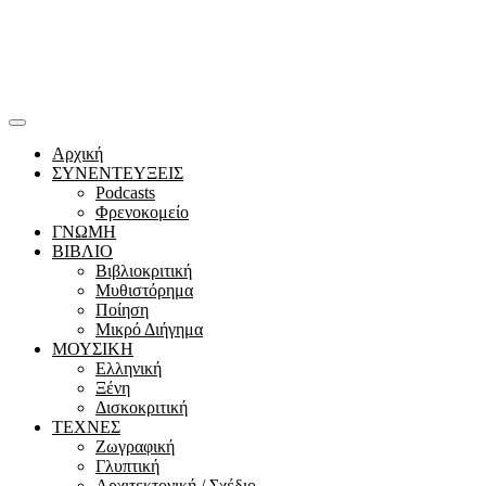
Αρχική
ΣΥΝΕΝΤΕΥΞΕΙΣ
Podcasts
Φρενοκομείο
ΓΝΩΜΗ
ΒΙΒΛΙΟ
Βιβλιοκριτική
Μυθιστόρημα
Ποίηση
Μικρό Διήγημα
ΜΟΥΣΙΚΗ
Ελληνική
Ξένη
Δισκοκριτική
ΤΕΧΝΕΣ
Ζωγραφική
Γλυπτική
Αρχιτεκτονική / Σχέδιο