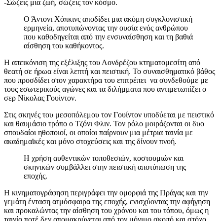
-Σώζεις μια ζωή, σώζεις τον κόσμο.
Ο Άντονι Χόπκινς αποδίδει μια ακόμη συγκλονιστική
ερμηνεία, αποτυπώνοντας την ουσία ενός ανθρώπου
που καθοδηγείται από την ενσυναίσθηση και τη βαθιά
αίσθηση του καθήκοντος.
Η απεικόνιση της εξέλιξης του Λονδρέζου κτηματομεσίτη από
θεατή σε ήρωα είναι λεπτή και πειστική. Το συναισθηματικό βάθος
που προσδίδει στον χαρακτήρα του επιτρέπει να συνδεθούμε με
τους εσωτερικούς αγώνες και τα διλήμματα που αντιμετωπίζει ο
σερ Νίκολας Γουίντον.
Στις σκηνές του μεσοπόλεμου τον Γουίντον υποδύεται με πειστικό
και θαυμάσιο τρόπο ο Τζόνι Φλιν. Τον ρόλο μοιράζονται οι δυο
σπουδαίοι ηθοποιοί, οι οποίοι παίρνουν μια μέτρια ταινία με
ακαδημαϊκές και μόνο στοχεύσεις και της δίνουν πνοή.
Η χρήση αυθεντικών τοποθεσιών, κοστουμιών και
σκηνικών συμβάλλει στην πειστική αποτύπωση της
εποχής.
Η κινηματογράφηση περιγράφει την ομορφιά της Πράγας και την
γεμάτη ένταση ατμόσφαιρα της εποχής, ενισχύοντας την αφήγηση
και προκαλώντας την αίσθηση του χρόνου και του τόπου, όμως η
ταινία ποτέ δεν απομακρύνεται από τον μόνιμο σκοπό και στόχο