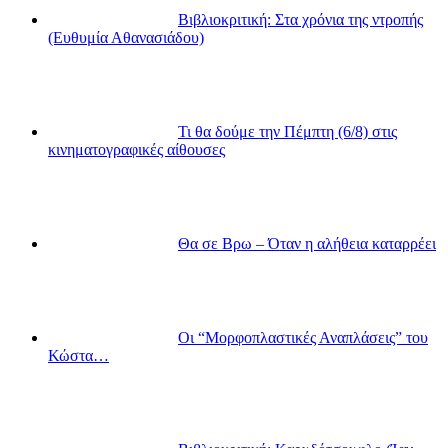
Βιβλιοκριτική: Στα χρόνια της ντροπής
(Ευθυμία Αθανασιάδου)
Τι θα δούμε την Πέμπτη (6/8) στις
κινηματογραφικές αίθουσες
Θα σε Βρω – Όταν η αλήθεια καταρρέει
Οι “Μορφοπλαστικές Αναπλάσεις” του
Κώστα…