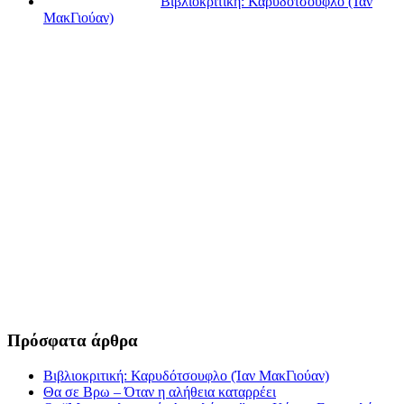
Βιβλιοκριτική: Καρυδότσουφλο (Ίαν
ΜακΓιούαν)
Πρόσφατα άρθρα
Βιβλιοκριτική: Καρυδότσουφλο (Ίαν ΜακΓιούαν)
Θα σε Βρω – Όταν η αλήθεια καταρρέει