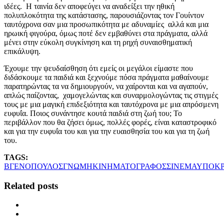
ιδέες. Η ταινία δεν αποφεύγει να αναδείξει την ηθική
πολυπλοκότητα της κατάστασης, παρουσιάζοντας τον Γουίντον
ταυτόχρονα σαν μια προσωπικότητα με αδυναμίες αλλά και μια
ηρωική φιγούρα, όμως ποτέ δεν εμβαθύνει στα πράγματα, αλλά
μένει στην εύκολη συγκίνηση και τη ρηχή συναισθηματική
επικάλυψη.
Έχουμε την ψευδαίσθηση ότι εμείς οι μεγάλοι είμαστε που
διδάσκουμε τα παιδιά και ξεχνούμε πόσα πράγματα μαθαίνουμε
παρατηρώντας τα να δημιουργούν, να χαίρονται και να αγαπούν,
απλώς παίζοντας, χαμογελώντας και συναρμολογώντας τις στιγμές
τους με μια μαγική επιδεξιότητα και ταυτόχρονα με μια απρόσμενη
ευφυΐα. Ποιος συνάντησε κουτά παιδιά στη ζωή του; Το
περιβάλλον που θα ζήσει όμως, πολλές φορές, είναι καταστροφικό
και για την ευφυΐα του και για την ευαισθησία του και για τη ζωή
του.
TAGS:
ΒΓΕΝΟΠΟΥΛΟΣ
ΓΝΩΜΗ
ΚΙΝΗΜΑΤΟΓΡΑΦΟΣ
ΣΙΝΕΜΑ
ΥΠΟΚΡ
Related posts