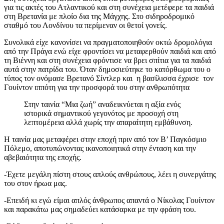
για τις ακτές του Ατλαντικού και στη συνέχεια μετέφερε τα παιδιά
στη Βρετανία με πλοίο δια της Μάγχης. Στο σιδηροδρομικό
σταθμό του Λονδίνου τα περίμεναν οι θετοί γονείς.
Συνολικά είχε κανονίσει να πραγματοποιηθούν οκτώ δρομολόγια
από την Πράγα ενώ είχε φροντίσει να μεταφερθούν παιδιά και από
τη Βιέννη και στη συνέχεια φρόντισε να βρει σπίτια για τα παιδιά
αυτά στην πατρίδα του. Όταν δημοσιεύτηκε το κατόρθωμα του ο
τύπος τον ονόμασε Βρετανό Σίντλερ και η βασίλισσα έχρισε τον
Γουίντον ιππότη για την προσφορά του στην ανθρωπότητα
Στην ταινία “Μια ζωή” αναδεικνύεται η αξία ενός
ιστορικά σημαντικού γεγονότος με προσοχή στη
λεπτομέρεια αλλά χωρίς την απαραίτητη εμβάθυνση.
Η ταινία μας μεταφέρει στην εποχή πριν από τον Β’ Παγκόσμιο
Πόλεμο, αποτυπώνοντας ικανοποιητικά στην ένταση και την
αβεβαιότητα της εποχής.
-Έχετε μεγάλη πίστη στους απλούς ανθρώπους, λέει η συνεργάτης
του στον ήρωα μας.
-Επειδή κι εγώ είμαι απλός άνθρωπος απαντά ο Νίκολας Γουίντον
και παρακάτω μας σημαδεύει κατάσαρκα με την φράση του.