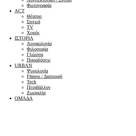
Φωτογραφία
ACT
Θέατρο
Σινεμά
ΤV
Χορός
ΙΣΤΟΡΙΑ
Αρχαιολογία
Φιλοσοφία
Γλώσσα
Παραδόσεις
URBAN
Ψυχολογία
Fitness / Διατροφή
Tech
Περιβάλλον
Ζωοφιλία
ΟΜΑΔΑ