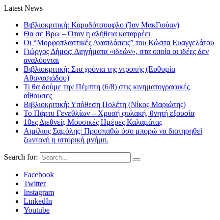
Latest News
Βιβλιοκριτική: Καρυδότσουφλο (Ίαν ΜακΓιούαν)
Θα σε Βρω – Όταν η αλήθεια καταρρέει
Οι “Μορφοπλαστικές Αναπλάσεις” του Κώστα Ευαγγελάτου
Γιώργος Δήμος: Διηγήματα «ιδεών», στα οποία οι ιδέες δεν
αναλύονται
Βιβλιοκριτική: Στα χρόνια της ντροπής (Ευθυμία
Αθανασιάδου)
Τι θα δούμε την Πέμπτη (6/8) στις κινηματογραφικές
αίθουσες
Βιβλιοκριτική: Υπόθεση Πολέτη (Νίκος Μαριώτης)
Το Πάρτυ Γενεθλίων – Χρυσή φυλακή, θνητή εξουσία
10ες Διεθνείς Μουσικές Ημέρες Καλαμάτας
Αιμίλιος Σαμόλης: Προσπαθώ όσο μπορώ να διατηρηθεί
ζωντανή η ιστορική μνήμη.
Search for:
Facebook
Twitter
Instagram
LinkedIn
Youtube