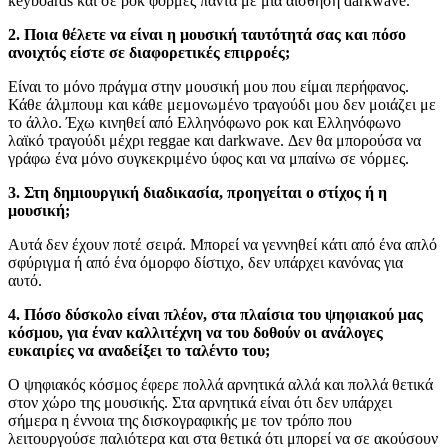
keyboards και σε ροκ φόρμες πάντα με μια αίσθηση darkwave.
2. Ποια θέλετε να είναι η μουσική ταυτότητά σας και πόσο
ανοιχτός είστε σε διαφορετικές επιρροές;
Είναι το μόνο πράγμα στην μουσική μου που είμαι περήφανος.
Κάθε άλμπουμ και κάθε μεμονωμένο τραγούδι μου δεν μοιάζει με
το άλλο. Έχω κινηθεί από Ελληνόφωνο ροκ και Ελληνόφωνο
λαϊκό τραγούδι μέχρι reggae και darkwave. Δεν θα μπορούσα να
γράφω ένα μόνο συγκεκριμένο ύφος και να μπαίνω σε νόρμες.
3. Στη δημιουργική διαδικασία, προηγείται ο στίχος ή η
μουσική;
Αυτά δεν έχουν ποτέ σειρά. Μπορεί να γεννηθεί κάτι από ένα απλό
σφύριγμα ή από ένα όμορφο δίστιχο, δεν υπάρχει κανόνας για
αυτό.
4. Πόσο δύσκολο είναι πλέον, στα πλαίσια του ψηφιακού μας
κόσμου, για έναν καλλιτέχνη να του δοθούν οι ανάλογες
ευκαιρίες να αναδείξει το ταλέντο του;
Ο ψηφιακός κόσμος έφερε πολλά αρνητικά αλλά και πολλά θετικά
στον χώρο της μουσικής. Στα αρνητικά είναι ότι δεν υπάρχει
σήμερα η έννοια της δισκογραφικής με τον τρόπο που
λειτουργούσε παλιότερα και στα θετικά ότι μπορεί να σε ακούσουν