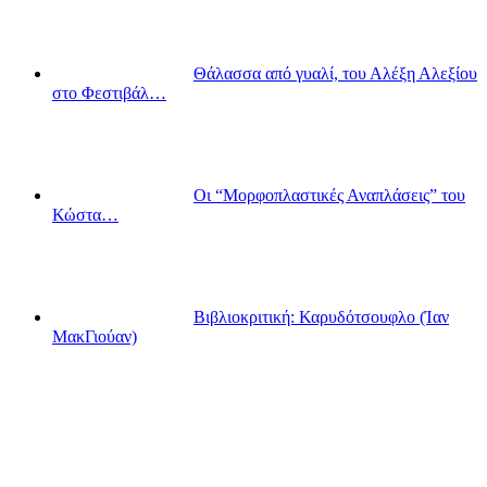
Θάλασσα από γυαλί, του Αλέξη Αλεξίου
στο Φεστιβάλ…
Οι “Μορφοπλαστικές Αναπλάσεις” του
Κώστα…
Βιβλιοκριτική: Καρυδότσουφλο (Ίαν
ΜακΓιούαν)