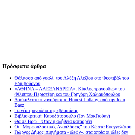
Πρόσφατα άρθρα
Θάλασσα από γυαλί, του Αλέξη Αλεξίου στο Φεστιβάλ του
Εδιμβούργου
«ΑΘΗΝΑ – ΑΛΕΞΑΝΔΡΕΙΑ». Κύκλος τραγουδιών του
Φίλιππου Περιστέρη και του Γρηγόρη Χαλιακόπουλου
Δασκαλευτικό νανούρισμα: Honest Lullaby, από την Joan
Baez
Τα νέα τραγούδια της εβδομάδας
Βιβλιοκριτική: Καρυδότσουφλο (Ίαν ΜακΓιούαν)
Θα σε Βρω – Όταν η αλήθεια καταρρέει
Οι “Μορφοπλαστικές Αναπλάσεις” του Κώστα Ευαγγελάτου
Γιώργος Δήμος: Διηγήματα «ιδεών», στα οποία οι ιδέες δεν