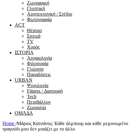
Ζωγραφική
Γλυπτική
Αρχιτεκτονική / Σχέδιο
Φωτογραφία
ACT
Θέατρο
Σινεμά
ΤV
Χορός
ΙΣΤΟΡΙΑ
Αρχαιολογία
Φιλοσοφία
Γλώσσα
Παραδόσεις
URBAN
Ψυχολογία
Fitness / Διατροφή
Tech
Περιβάλλον
Ζωοφιλία
ΟΜΑΔΑ
Home
/
Μάριος Κατσάνος: Κάθε άλμπουμ και κάθε μεμονωμένο
τραγούδι μου δεν μοιάζει με το άλλο