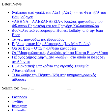
Latest News
Θάλασσα από γυαλί, του Αλέξη Αλεξίου στο Φεστιβάλ του
Εδιμβούργου
«ΑΘΗΝΑ – ΑΛΕΞΑΝΔΡΕΙΑ». Κύκλος τραγουδιών του
Φίλιππου Περιστέρη και του Γρηγόρη Χαλιακόπουλου
Δασκαλευτικό νανούρισμα: Honest Lullaby, από την Joan
Baez
Τα νέα τραγούδια της εβδομάδας
Βιβλιοκριτική: Καρυδότσουφλο (Ίαν ΜακΓιούαν)
Θα σε Βρω – Όταν η αλήθεια καταρρέει
Οι “Μορφοπλαστικές Αναπλάσεις” του Κώστα Ευαγγελάτου
Γιώργος Δήμος: Διηγήματα «ιδεών», στα οποία οι ιδέες δεν
αναλύονται
Βιβλιοκριτική: Στα χρόνια της ντροπής (Ευθυμία
Αθανασιάδου)
Τι θα δούμε την Πέμπτη (6/8) στις κινηματογραφικές
αίθουσες
Search for:
Facebook
Twitter
Instagram
LinkedIn