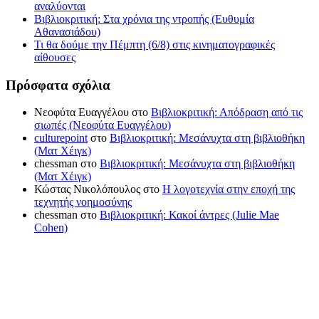
αναλύονται
Βιβλιοκριτική: Στα χρόνια της ντροπής (Ευθυμία
Αθανασιάδου)
Τι θα δούμε την Πέμπτη (6/8) στις κινηματογραφικές
αίθουσες
Πρόσφατα σχόλια
Νεοφύτα Ευαγγέλου
στο
Βιβλιοκριτική: Απόδραση από τις
σιωπές (Νεοφύτα Ευαγγέλου)
culturepoint
στο
Βιβλιοκριτική: Μεσάνυχτα στη βιβλιοθήκη
(Ματ Χέιγκ)
chessman
στο
Βιβλιοκριτική: Μεσάνυχτα στη βιβλιοθήκη
(Ματ Χέιγκ)
Κώστας Νικολόπουλος
στο
Η λογοτεχνία στην εποχή της
τεχνητής νοημοσύνης
chessman
στο
Βιβλιοκριτική: Κακοί άντρες (Julie Mae
Cohen)