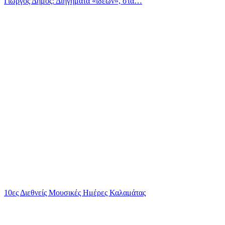
Γιώργος Δήμος: Διηγήματα «ιδεών», στα…
10ες Διεθνείς Μουσικές Ημέρες Καλαμάτας