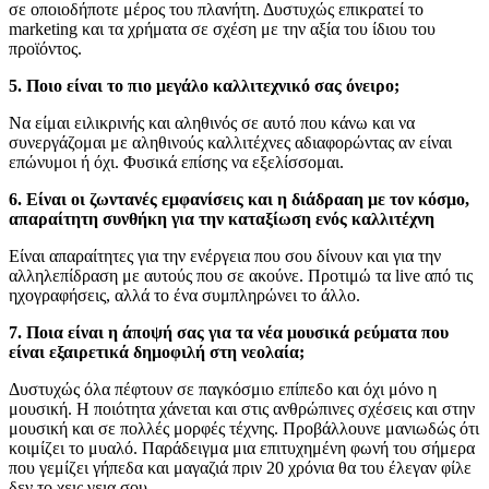
σε οποιοδήποτε μέρος του πλανήτη. Δυστυχώς επικρατεί το
marketing και τα χρήματα σε σχέση με την αξία του ίδιου του
προϊόντος.
5. Ποιο είναι το πιο μεγάλο καλλιτεχνικό σας όνειρο;
Να είμαι ειλικρινής και αληθινός σε αυτό που κάνω και να
συνεργάζομαι με αληθινούς καλλιτέχνες αδιαφορώντας αν είναι
επώνυμοι ή όχι. Φυσικά επίσης να εξελίσσομαι.
6. Είναι οι ζωντανές εμφανίσεις και η διάδρααη με τον κόσμο,
απαραίτητη συνθήκη για την καταξίωση ενός καλλιτέχνη
Είναι απαραίτητες για την ενέργεια που σου δίνουν και για την
αλληλεπίδραση με αυτούς που σε ακούνε. Προτιμώ τα live από τις
ηχογραφήσεις, αλλά το ένα συμπληρώνει το άλλο.
7. Ποια είναι η άποψή σας για τα νέα μουσικά ρεύματα που
είναι εξαιρετικά δημοφιλή στη νεολαία;
Δυστυχώς όλα πέφτουν σε παγκόσμιο επίπεδο και όχι μόνο η
μουσική. Η ποιότητα χάνεται και στις ανθρώπινες σχέσεις και στην
μουσική και σε πολλές μορφές τέχνης. Προβάλλουνε μανιωδώς ότι
κοιμίζει το μυαλό. Παράδειγμα μια επιτυχημένη φωνή του σήμερα
που γεμίζει γήπεδα και μαγαζιά πριν 20 χρόνια θα του έλεγαν φίλε
δεν το χεις γεια σου.