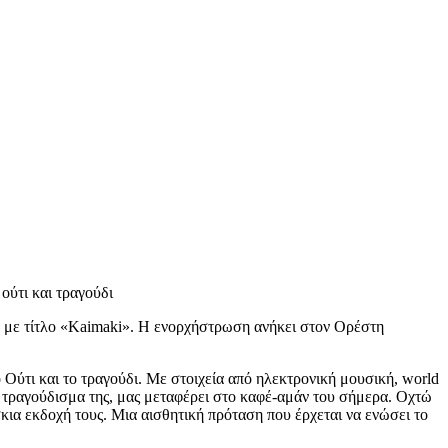
ούτι και τραγούδι
ά με τίτλο «Kaimaki». Η ενορχήστρωση ανήκει στον Ορέστη
Ούτι και το τραγούδι. Με στοιχεία από ηλεκτρονική μουσική, world
 τραγούδισμα της, μας μεταφέρει στο καφέ-αμάν του σήμερα. Οχτώ
σκια εκδοχή τους. Μια αισθητική πρόταση που έρχεται να ενώσει το