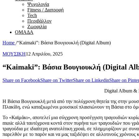
Ψυχολογία
Fitness / Διατροφή
Tech
Περιβάλλον
Ζωοφιλία
ΟΜΑΔΑ
Home
/
“Κaimaki”: Βάσια Βουγιουκλή (Digital Album)
ΜΟΥΣΙΚΗ
12 Απριλίου, 2025
“Κaimaki”: Βάσια Βουγιουκλή (Digital Al
Share on Facebook
Share on Twitter
Share on Linkedin
Share on Pinter
Digital Album & 
Η Βάσια Βουγιουκλή μετά από την πολύχρονη θητεία της στην μου
Πλακίδη, ενώ καταξιωμένοι μουσικοί πλαισιώνουν τη Βάσια στο όμ
Το «Καϊμάκι», αποτελεί μια σύγχρονη προσέγγιση τραγουδιών κυρίω
music αλλά ταυτόχρονα κοντά στον πυρήνα των τραγουδιών που γράφ
τραγούδια με ιδιαίτερη ανατολίτικη χροιά, σε πλημμυρίζουν με συν
παρελθόν με το παρόν και να μας ταξιδέψει σε αλλοτινούς χρόνους κ