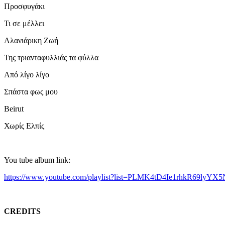
Προσφυγάκι
Τι σε μέλλει
Αλανιάρικη Ζωή
Της τριανταφυλλιάς τα φύλλα
Από λίγο λίγο
Σπάστα φως μου
Beirut
Χωρίς Ελπίς
You tube album link:
https://www.youtube.com/playlist?list=PLMK4tD4Ie1rhkR69lyYX
CREDITS