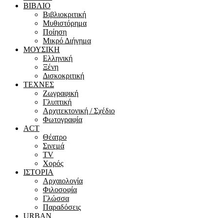
ΒΙΒΛΙΟ
Βιβλιοκριτική
Μυθιστόρημα
Ποίηση
Μικρό Διήγημα
ΜΟΥΣΙΚΗ
Ελληνική
Ξένη
Δισκοκριτική
ΤΕΧΝΕΣ
Ζωγραφική
Γλυπτική
Αρχιτεκτονική / Σχέδιο
Φωτογραφία
ACT
Θέατρο
Σινεμά
ΤV
Χορός
ΙΣΤΟΡΙΑ
Αρχαιολογία
Φιλοσοφία
Γλώσσα
Παραδόσεις
URBAN