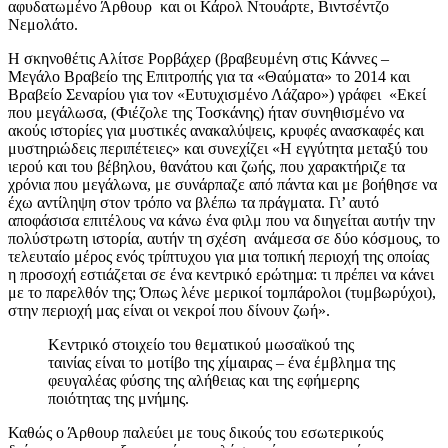
αφυδατωμένο Άρθουρ και οι Κάρολ Ντουάρτε, Βιντσέντζο
Νεμολάτο.
Η σκηνοθέτις Αλίτσε Ρορβάχερ (βραβευμένη στις Κάννες –
Μεγάλο Βραβείο της Επιτροπής για τα «Θαύματα» το 2014 και
Βραβείο Σεναρίου για τον «Ευτυχισμένο Λάζαρο») γράφει «Εκεί
που μεγάλωσα, (Φιέζολε της Τοσκάνης) ήταν συνηθισμένο να
ακούς ιστορίες για μυστικές ανακαλύψεις, κρυφές ανασκαφές και
μυστηριώδεις περιπέτειες» και συνεχίζει «Η εγγύτητα μεταξύ του
ιερού και του βέβηλου, θανάτου και ζωής, που χαρακτήριζε τα
χρόνια που μεγάλωνα, με συνάρπαζε από πάντα και με βοήθησε να
έχω αντίληψη στον τρόπο να βλέπω τα πράγματα. Γι’ αυτό
αποφάσισα επιτέλους να κάνω ένα φιλμ που να διηγείται αυτήν την
πολύστρωτη ιστορία, αυτήν τη σχέση ανάμεσα σε δύο κόσμους, το
τελευταίο μέρος ενός τρίπτυχου για μια τοπική περιοχή της οποίας
η προσοχή εστιάζεται σε ένα κεντρικό ερώτημα: τι πρέπει να κάνει
με το παρελθόν της; Όπως λένε μερικοί τομπάρολοι (τυμβωρύχοι),
στην περιοχή μας είναι οι νεκροί που δίνουν ζωή».
Κεντρικό στοιχείο του θεματικού μωσαϊκού της
ταινίας είναι το μοτίβο της χίμαιρας – ένα έμβλημα της
φευγαλέας φύσης της αλήθειας και της εφήμερης
ποιότητας της μνήμης.
Καθώς ο Άρθουρ παλεύει με τους δικούς του εσωτερικούς