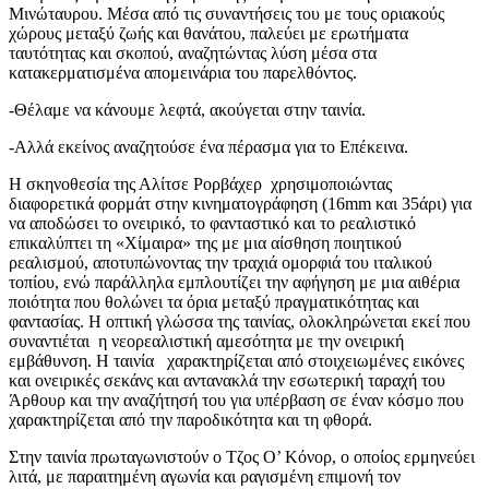
Μινώταυρου. Μέσα από τις συναντήσεις του με τους οριακούς
χώρους μεταξύ ζωής και θανάτου, παλεύει με ερωτήματα
ταυτότητας και σκοπού, αναζητώντας λύση μέσα στα
κατακερματισμένα απομεινάρια του παρελθόντος.
-Θέλαμε να κάνουμε λεφτά, ακούγεται στην ταινία.
-Αλλά εκείνος αναζητούσε ένα πέρασμα για το Επέκεινα.
Η σκηνοθεσία της Αλίτσε Ρορβάχερ χρησιμοποιώντας
διαφορετικά φορμάτ στην κινηματογράφηση (16mm και 35άρι) για
να αποδώσει το ονειρικό, το φανταστικό και το ρεαλιστικό
επικαλύπτει τη «Χίμαιρα» της με μια αίσθηση ποιητικού
ρεαλισμού, αποτυπώνοντας την τραχιά ομορφιά του ιταλικού
τοπίου, ενώ παράλληλα εμπλουτίζει την αφήγηση με μια αιθέρια
ποιότητα που θολώνει τα όρια μεταξύ πραγματικότητας και
φαντασίας. Η οπτική γλώσσα της ταινίας, ολοκληρώνεται εκεί που
συναντιέται η νεορεαλιστική αμεσότητα με την ονειρική
εμβάθυνση. Η ταινία χαρακτηρίζεται από στοιχειωμένες εικόνες
και ονειρικές σεκάνς και αντανακλά την εσωτερική ταραχή του
Άρθουρ και την αναζήτησή του για υπέρβαση σε έναν κόσμο που
χαρακτηρίζεται από την παροδικότητα και τη φθορά.
Στην ταινία πρωταγωνιστούν ο Τζος Ο’ Κόνορ, ο οποίος ερμηνεύει
λιτά, με παραιτημένη αγωνία και ραγισμένη επιμονή τον