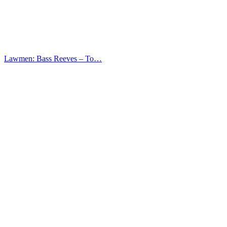
Lawmen: Bass Reeves – Το…