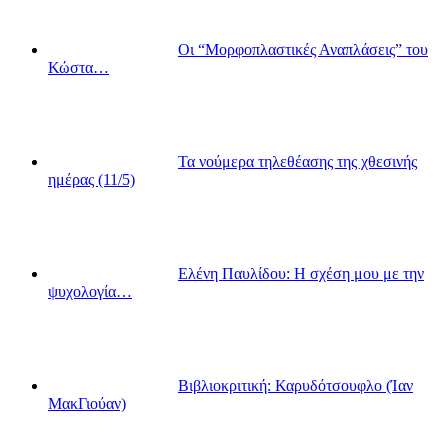
Οι “Μορφοπλαστικές Αναπλάσεις” του
Κώστα…
Τα νούμερα τηλεθέασης της χθεσινής
ημέρας (11/5)
Ελένη Παυλίδου: Η σχέση μου με την
ψυχολογία…
Βιβλιοκριτική: Καρυδότσουφλο (Ίαν
ΜακΓιούαν)