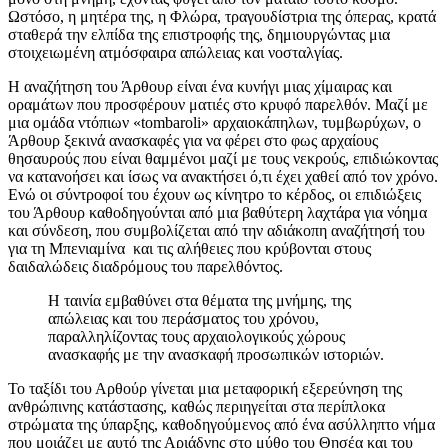
Ωστόσο, η μητέρα της, η Φλώρα, τραγουδίστρια της όπερας, κρατά
σταθερά την ελπίδα της επιστροφής της, δημιουργώντας μια
στοιχειωμένη ατμόσφαιρα απώλειας και νοσταλγίας.
Η αναζήτηση του Άρθουρ είναι ένα κυνήγι μιας χίμαιρας και
οραμάτων που προσφέρουν ματιές στο κρυφό παρελθόν. Μαζί με
μια ομάδα ντόπιων «tombaroli» αρχαιοκάπηλων, τυμβωρύχων, ο
Άρθουρ ξεκινά ανασκαφές για να φέρει στο φως αρχαίους
θησαυρούς που είναι θαμμένοι μαζί με τους νεκρούς, επιδιώκοντας
να κατανοήσει και ίσως να ανακτήσει ό,τι έχει χαθεί από τον χρόνο.
Ενώ οι σύντροφοί του έχουν ως κίνητρο το κέρδος, οι επιδιώξεις
του Άρθουρ καθοδηγούνται από μια βαθύτερη λαχτάρα για νόημα
και σύνδεση, που συμβολίζεται από την αδιάκοπη αναζήτησή του
για τη Μπενιαμίνα και τις αλήθειες που κρύβονται στους
δαιδαλώδεις διαδρόμους του παρελθόντος.
Η ταινία εμβαθύνει στα θέματα της μνήμης, της
απώλειας και του περάσματος του χρόνου,
παραλληλίζοντας τους αρχαιολογικούς χώρους
ανασκαφής με την ανασκαφή προσωπικών ιστοριών.
Το ταξίδι του Αρθούρ γίνεται μια μεταφορική εξερεύνηση της
ανθρώπινης κατάστασης, καθώς περιηγείται στα περίπλοκα
στρώματα της ύπαρξης, καθοδηγούμενος από ένα ασύλληπτο νήμα
που μοιάζει με αυτό της Αριάδνης στο μύθο του Θησέα και του