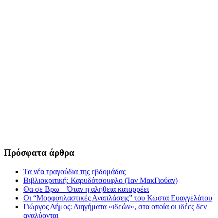
Πρόσφατα άρθρα
Τα νέα τραγούδια της εβδομάδας
Βιβλιοκριτική: Καρυδότσουφλο (Ίαν ΜακΓιούαν)
Θα σε Βρω – Όταν η αλήθεια καταρρέει
Οι “Μορφοπλαστικές Αναπλάσεις” του Κώστα Ευαγγελάτου
Γιώργος Δήμος: Διηγήματα «ιδεών», στα οποία οι ιδέες δεν
αναλύονται