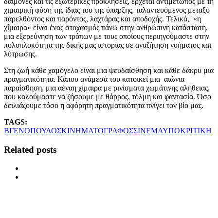
δαίμονες και τις εξωτερικές προκλήσεις, έρχεται αντιμέτωπος με τη
χιμαιρική φύση της ίδιας του της ύπαρξης, ταλαντευόμενος μεταξύ
παρελθόντος και παρόντος, λαχτάρας και αποδοχής. Τελικά, «η
χίμαιρα» είναι ένας στοχασμός πάνω στην ανθρώπινη κατάσταση,
μια εξερεύνηση των τρόπων με τους οποίους περιηγούμαστε στην
πολυπλοκότητα της δικής μας ιστορίας σε αναζήτηση νοήματος και
λύτρωσης.
Στη ζωή κάθε χαμόγελο είναι μια ψευδαίσθηση και κάθε δάκρυ μια
πραγματικότητα. Κάπου ανάμεσά του κατοικεί μια αιώνια
παραίσθηση, μια αέναη χίμαιρα με ρινίσματα χωμάτινης αλήθειας,
που καλούμαστε να ζήσουμε με θάρρος, τόλμη και φαντασία. Όσο
δειλιάζουμε τόσο η αφόρητη πραγματικότητα πνίγει τον βίο μας.
TAGS:
ΒΓΕΝΟΠΟΥΛΟΣ
ΚΙΝΗΜΑΤΟΓΡΑΦΟΣ
ΣΙΝΕΜΑ
ΥΠΟΚΡΙΤΙΚΗ
Related posts