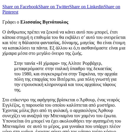
Share on Facebook
Share on Twitter
Share on Linkedin
Share on
Pinterest
Γράφει ο
Ελισσαίος Βγενόπουλος
Ο άνθρωπος πρέπει να ξεκινά να κάνει αυτό που μπορεί, έτσι
κάποια στιγμή η επιθυμία του θα εκβάλει σ’ αυτό του ονειρεύεται
και τότε η θάλασσα φαντασίας, δύναμης, μαγείας θα είναι έτοιμη
να κατακλύσει τα πάντα. Εξ άλλου κι ό,τι αισθανόμαστε είναι μια
χίμαιρα μέσα στο μεγάλο όνειρο της ζωής.
Στην ταινία «Η χίμαιρα» της Αλίτσε Ρορβάχερ,
μεταφερόμαστε στην ιταλική ύπαιθρο της δεκαετίας
του 1980, και συγκεκριμένα στην Ταρκίνια, την αρχαία
πόλη της επαρχίας του Βιτέρμπο, μια πόλη γνωστή για
την ετρουσκική κληρονομιά και τους αρχαίους τάφους
της.
Στο επίκεντρο της αφήγησης βρίσκεται ο Άρθουρ, ένας νεαρός
Εγγλέζος, η παρουσία του οποίου καλύπτεται από μυστήριο.
Έχοντας μόλις βγει από τη φυλακή, ο αρχαιολόγος Άρθουρ
συνεχίζει να αναζητά την Μπενιαμίνα τον χαμένο του έρωτα.
Υπονοείται ότι μπορεί να έχει ακολουθήσει την αγαπημένη του
Μπενιαμίνα σε αυτό το μέρος, μια γυναίκα που υπάρχει πλέον
μόνο στη μνήμη, έχοντας φύγει από τον μάταιο τούτο κόσμο.