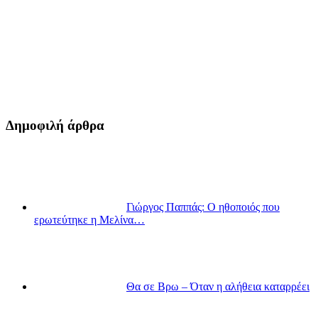
Δημοφιλή άρθρα
Γιώργος Παππάς: Ο ηθοποιός που
ερωτεύτηκε η Μελίνα…
Θα σε Βρω – Όταν η αλήθεια καταρρέει