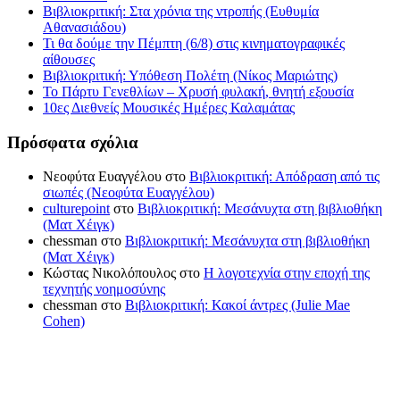
Βιβλιοκριτική: Στα χρόνια της ντροπής (Ευθυμία
Αθανασιάδου)
Τι θα δούμε την Πέμπτη (6/8) στις κινηματογραφικές
αίθουσες
Βιβλιοκριτική: Υπόθεση Πολέτη (Νίκος Μαριώτης)
Το Πάρτυ Γενεθλίων – Χρυσή φυλακή, θνητή εξουσία
10ες Διεθνείς Μουσικές Ημέρες Καλαμάτας
Πρόσφατα σχόλια
Νεοφύτα Ευαγγέλου
στο
Βιβλιοκριτική: Απόδραση από τις
σιωπές (Νεοφύτα Ευαγγέλου)
culturepoint
στο
Βιβλιοκριτική: Μεσάνυχτα στη βιβλιοθήκη
(Ματ Χέιγκ)
chessman
στο
Βιβλιοκριτική: Μεσάνυχτα στη βιβλιοθήκη
(Ματ Χέιγκ)
Κώστας Νικολόπουλος
στο
Η λογοτεχνία στην εποχή της
τεχνητής νοημοσύνης
chessman
στο
Βιβλιοκριτική: Κακοί άντρες (Julie Mae
Cohen)