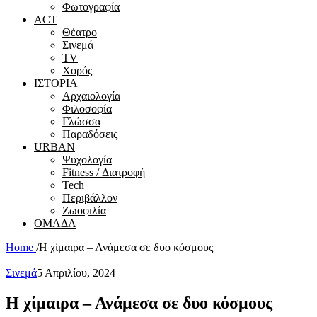
Φωτογραφία
ACT
Θέατρο
Σινεμά
ΤV
Χορός
ΙΣΤΟΡΙΑ
Αρχαιολογία
Φιλοσοφία
Γλώσσα
Παραδόσεις
URBAN
Ψυχολογία
Fitness / Διατροφή
Tech
Περιβάλλον
Ζωοφιλία
ΟΜΑΔΑ
Home
/
Η χίμαιρα – Ανάμεσα σε δυο κόσμους
Σινεμά
5 Απριλίου, 2024
Η χίμαιρα – Ανάμεσα σε δυο κόσμους