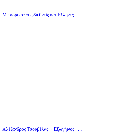
Με κορυφαίους διεθνείς και Έλληνες…
Αλέξανδρος Τσουβέλας | «Εξωγήινος –…