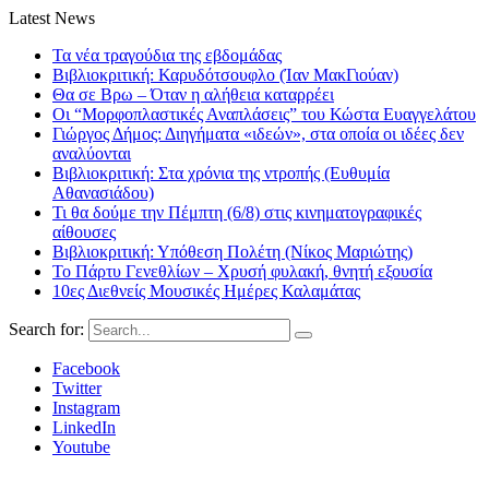
Latest News
Τα νέα τραγούδια της εβδομάδας
Βιβλιοκριτική: Καρυδότσουφλο (Ίαν ΜακΓιούαν)
Θα σε Βρω – Όταν η αλήθεια καταρρέει
Οι “Μορφοπλαστικές Αναπλάσεις” του Κώστα Ευαγγελάτου
Γιώργος Δήμος: Διηγήματα «ιδεών», στα οποία οι ιδέες δεν
αναλύονται
Βιβλιοκριτική: Στα χρόνια της ντροπής (Ευθυμία
Αθανασιάδου)
Τι θα δούμε την Πέμπτη (6/8) στις κινηματογραφικές
αίθουσες
Βιβλιοκριτική: Υπόθεση Πολέτη (Νίκος Μαριώτης)
Το Πάρτυ Γενεθλίων – Χρυσή φυλακή, θνητή εξουσία
10ες Διεθνείς Μουσικές Ημέρες Καλαμάτας
Search for:
Facebook
Twitter
Instagram
LinkedIn
Youtube