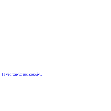
Η νέα ταινία της Ζακλίν…