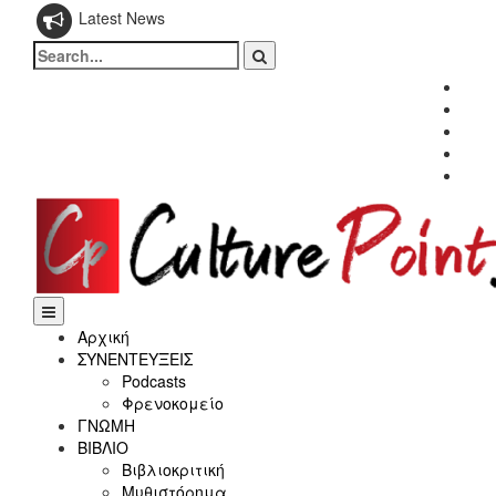
Latest News
Search
for:
Fac
Twitt
Inst
Link
Yout
Αρχική
ΣΥΝΕΝΤΕΥΞΕΙΣ
Podcasts
Φρενοκομείο
ΓΝΩΜΗ
ΒΙΒΛΙΟ
Βιβλιοκριτική
Μυθιστόρημα