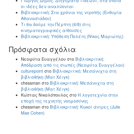
Γιώργος Δήμος: Διηγήματα «ιδεών», στα οποία
οι ιδέες δεν αναλύονται
Βιβλιοκριτική: Στα χρόνια της ντροπής (Ευθυμία
Αθανασιάδου)
Τι θα δούμε την Πέμπτη (6/8) στις
κινηματογραφικές αίθουσες
Βιβλιοκριτική: Υπόθεση Πολέτη (Νίκος Μαριώτης)
Πρόσφατα σχόλια
Νεοφύτα Ευαγγέλου
στο
Βιβλιοκριτική:
Απόδραση από τις σιωπές (Νεοφύτα Ευαγγέλου)
culturepoint
στο
Βιβλιοκριτική: Μεσάνυχτα στη
βιβλιοθήκη (Ματ Χέιγκ)
chessman
στο
Βιβλιοκριτική: Μεσάνυχτα στη
βιβλιοθήκη (Ματ Χέιγκ)
Κώστας Νικολόπουλος
στο
Η λογοτεχνία στην
εποχή της τεχνητής νοημοσύνης
chessman
στο
Βιβλιοκριτική: Κακοί άντρες (Julie
Mae Cohen)