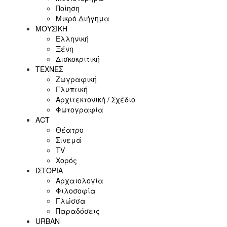
Ποίηση
Μικρό Διήγημα
ΜΟΥΣΙΚΗ
Ελληνική
Ξένη
Δισκοκριτική
ΤΕΧΝΕΣ
Ζωγραφική
Γλυπτική
Αρχιτεκτονική / Σχέδιο
Φωτογραφία
ACT
Θέατρο
Σινεμά
ΤV
Χορός
ΙΣΤΟΡΙΑ
Αρχαιολογία
Φιλοσοφία
Γλώσσα
Παραδόσεις
URBAN