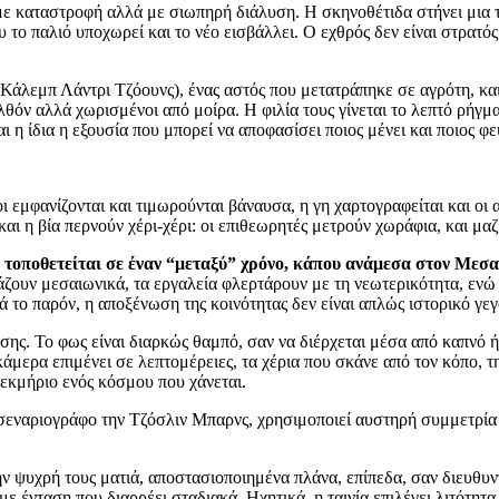
ι με καταστροφή αλλά με σιωπηρή διάλυση. Η σκηνοθέτιδα στήνει μια 
το παλιό υποχωρεί και το νέο εισβάλλει. Ο εχθρός δεν είναι στρατός·
άλεμπ Λάντρι Τζόουνς), ένας αστός που μετατράπηκε σε αγρότη, και
λθόν αλλά χωρισμένοι από μοίρα. Η φιλία τους γίνεται το λεπτό ρήγμ
 η ίδια η εξουσία που μπορεί να αποφασίσει ποιος μένει και ποιος φε
ι εμφανίζονται και τιμωρούνται βάναυσα, η γη χαρτογραφείται και οι 
και η βία περνούν χέρι-χέρι: οι επιθεωρητές μετρούν χωράφια, και μα
τό τοποθετείται σε έναν “μεταξύ” χρόνο, κάπου ανάμεσα στον Με
ζουν μεσαιωνικά, τα εργαλεία φλερτάρουν με τη νεωτερικότητα, ενώ 
 το παρόν, η αποξένωση της κοινότητας δεν είναι απλώς ιστορικό γεγ
. Το φως είναι διαρκώς θαμπό, σαν να διέρχεται μέσα από καπνό ή π
μερα επιμένει σε λεπτομέρειες, τα χέρια που σκάνε από τον κόπο, τη
τεκμήριο ενός κόσμου που χάνεται.
νσεναριογράφο την Τζόσλιν Μπαρνς, χρησιμοποιεί αυστηρή συμμετρία
την ψυχρή τους ματιά, αποστασιοποιημένα πλάνα, επίπεδα, σαν διευθυν
ε ένταση που διαρρέει σταδιακά. Ηχητικά, η ταινία επιλέγει λιτότητ