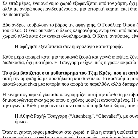
Σε επτά μέρες, ένα ανώνυμο χωριό εξαφανίζεται από τον χάρτη, όχ
αλλά με ανθρώπους παγιδευμένους σε μια ιστορική καμπή, εκεί όπου 
σε ιδιοκτησία.
Δύο άνδρες κουβαλούν το βάρος της αφήγησης. Ο Γουόλτερ Θιρσκ (Κ
του φίλος. Ο ένας outsider, ο άλλος κληρονόμος, ενωμένοι από παρε
χωριού αλλά ποτέ δεν ανήκει ολοκληρωτικά. Ο Κεντ, αντιθέτως, είναι
Η αφήγηση εξελίσσεται σαν ημερολόγιο καταστροφής.
Κάθε μέρα αφαιρεί κάτι: μια πυρκαγιά ξεσπά και γεννά υποψίες, ξένο
διαδικασία, όχι μυστήριο. Η Τσαγγάρη δείχνει πώς η γραφειοκρατία 
Το φιλμ βασίζεται στο μυθιστόρημα του Τζιμ Κρέις, που κι αυ
αυτή την αμφισημία με προσήλωση και συνέπεια. Τα κοστούμια μοιά
αποτέλεσμα είναι μια ιστορία που αφορά το παρελθόν, αλλά διαπερνά
Η κινηματογραφική γλώσσα υπογραμμίζει αυτή την αίσθηση μετάβασης
δημιουργώντας έναν χώρο όπου ο χρόνος μοιάζει ανασταλμένος. Η κά
την αγωνία. Κάθε μικρό αντικείμενο αποκτά συμβολικό βάρος, σαν 
Η Αθηνά Ραχήλ Τσαγγάρη (“Attenberg”, “Chevalier”), με συ
ήρωες.
Όταν οι χαρτογράφοι μπαίνουν στο χωριό, η ίδια η οπτική υιοθετεί 
λειτουργούν ως κεφάλαια μιας αργής λειτουργίας, χωρίς κορύφωση, μ