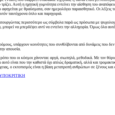
 τρίζει. Αυτή η ηχητική γυμνότητα εντείνει την αίσθηση του αναπόφευ
υ αφηγείται με θραύσματα, σαν ημερολόγιο παραισθητικό. Οι λέξεις τ
 αυτόν ταυτόχρονα όπλο και παρηγοριά.
λειτουργώντας περισσότερο ως σύμβολα παρά ως πρόσωπα με ψυχολογ
μπορεί να μπερδέψει αντί να εντείνει την αλληγορία. Όμως όλα αυτά 
όμους, υπάρχουν κοινότητες που συνθλίβονται από δυνάμεις που δεν κ
την απουσία.
ν τρόπο που οι κόσμοι χάνονται: αργά, σιωπηλά, μεθοδικά. Με τον θόρ
υτό είναι που την καθιστά όχι απλώς δραματική, αλλά και τρομακτικά ε
χειας, ο εκτοπισμός είναι η βίαιη μετατροπή ανθρώπων σε ξένους και
ΥΠΟΚΡΙΤΙΚΗ