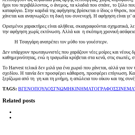
ήχοι του περιβάλλοντος, ο άνεμος, τα κλαδιά που σπάνε, το ξύλο που
καταφύγιο. Στην καρδιά της αφήγησης βρίσκεται ο ίδιος ο Θιρσκ, πο
χάνεται και αναγνωρίζει τη δική του συνενοχή. Η αφήγηση είναι γι’
Ορισμένοι χαρακτήρες είναι αλήθεια, σκιαγραφούνται σχηματικά, 
την αφήγηση χωρίς εκτόνωση. Αλλά και η σκόπιμη χρονική ασάφεια, 
Η Τσαγγάρη ανατρέπει τον μύθο του γουέστερν.
Δεν υπάρχουν πρωταγωνιστές που χαράζουν νέες μοίρες και νέους δρ
καθημερινότητας, ενώ η τραγωδία κρύβεται στα κενά, στις σιωπές, σ
Το Harvest τελικά δεν μιλά για ένα χωριό που χάνεται, αλλά για το
σχεδίου. Η ταινία δεν προσφέρει κάθαρση, προσφέρει επίγνωση. Και α
ξερίζωμα από τη γη και τη μνήμη, η απώλεια του οίκου και της συνέ
TAGS:
ΒΓΕΝΟΠΟΥΛΟΣ
ΓΝΩΜΗ
ΚΙΝΗΜΑΤΟΓΡΑΦΟΣ
ΣΙΝΕΜΑ
Related posts