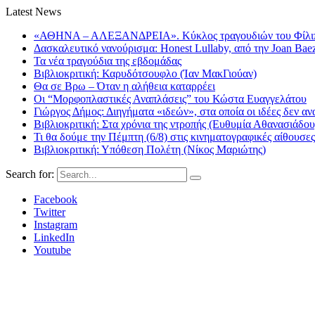
Latest News
«ΑΘΗΝΑ – ΑΛΕΞΑΝΔΡΕΙΑ». Κύκλος τραγουδιών του Φίλιππ
Δασκαλευτικό νανούρισμα: Honest Lullaby, από την Joan Bae
Τα νέα τραγούδια της εβδομάδας
Βιβλιοκριτική: Καρυδότσουφλο (Ίαν ΜακΓιούαν)
Θα σε Βρω – Όταν η αλήθεια καταρρέει
Οι “Μορφοπλαστικές Αναπλάσεις” του Κώστα Ευαγγελάτου
Γιώργος Δήμος: Διηγήματα «ιδεών», στα οποία οι ιδέες δεν αν
Βιβλιοκριτική: Στα χρόνια της ντροπής (Ευθυμία Αθανασιάδου
Τι θα δούμε την Πέμπτη (6/8) στις κινηματογραφικές αίθουσες
Βιβλιοκριτική: Υπόθεση Πολέτη (Νίκος Μαριώτης)
Search for:
Facebook
Twitter
Instagram
LinkedIn
Youtube