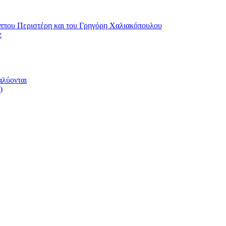
ου Περιστέρη και του Γρηγόρη Χαλιακόπουλου
z
αλύονται
)