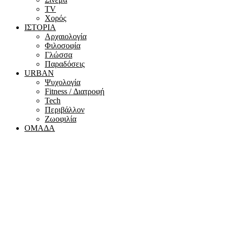
ΤV
Χορός
ΙΣΤΟΡΙΑ
Αρχαιολογία
Φιλοσοφία
Γλώσσα
Παραδόσεις
URBAN
Ψυχολογία
Fitness / Διατροφή
Tech
Περιβάλλον
Ζωοφιλία
ΟΜΑΔΑ