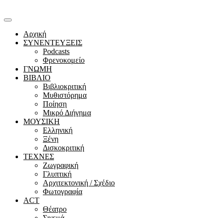
Αρχική
ΣΥΝΕΝΤΕΥΞΕΙΣ
Podcasts
Φρενοκομείο
ΓΝΩΜΗ
ΒΙΒΛΙΟ
Βιβλιοκριτική
Μυθιστόρημα
Ποίηση
Μικρό Διήγημα
ΜΟΥΣΙΚΗ
Ελληνική
Ξένη
Δισκοκριτική
ΤΕΧΝΕΣ
Ζωγραφική
Γλυπτική
Αρχιτεκτονική / Σχέδιο
Φωτογραφία
ACT
Θέατρο
Σινεμά