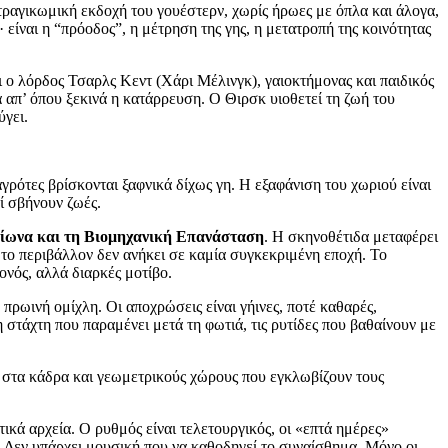
τραγικωμική εκδοχή του γουέστερν, χωρίς ήρωες με όπλα και άλογα,
 είναι η “πρόοδος”, η μέτρηση της γης, η μετατροπή της κοινότητας
 ο λόρδος Τσαρλς Κεντ (Χάρι Μέλινγκ), γαιοκτήμονας και παιδικός
α απ’ όπου ξεκινά η κατάρρευση. Ο Θιρσκ υιοθετεί τη ζωή του
ύγει.
αγρότες βρίσκονται ξαφνικά δίχως γη. Η εξαφάνιση του χωριού είναι
ζί σβήνουν ζωές.
σαίωνα και τη Βιομηχανική Επανάσταση
. Η σκηνοθέτιδα μεταφέρει
το περιβάλλον δεν ανήκει σε καμία συγκεκριμένη εποχή. Το
ονός, αλλά διαρκές μοτίβο.
ρωινή ομίχλη. Οι αποχρώσεις είναι γήινες, ποτέ καθαρές,
 στάχτη που παραμένει μετά τη φωτιά, τις ρυτίδες που βαθαίνουν με
 στα κάδρα και γεωμετρικούς χώρους που εγκλωβίζουν τους
τικά αρχεία. Ο ρυθμός είναι τελετουργικός, οι «επτά ημέρες»
α. Δεν υπάρχει μουσική που να καθοδηγεί το συναίσθημα. Μόνο οι