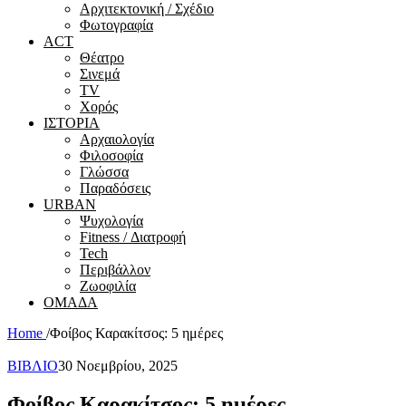
Αρχιτεκτονική / Σχέδιο
Φωτογραφία
ACT
Θέατρο
Σινεμά
ΤV
Χορός
ΙΣΤΟΡΙΑ
Αρχαιολογία
Φιλοσοφία
Γλώσσα
Παραδόσεις
URBAN
Ψυχολογία
Fitness / Διατροφή
Tech
Περιβάλλον
Ζωοφιλία
ΟΜΑΔΑ
Home
/
Φοίβος Καρακίτσος: 5 ημέρες
ΒΙΒΛΙΟ
30 Νοεμβρίου, 2025
Φοίβος Καρακίτσος: 5 ημέρες