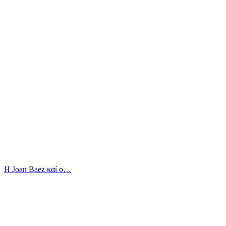
Η Joan Baez καί ο…