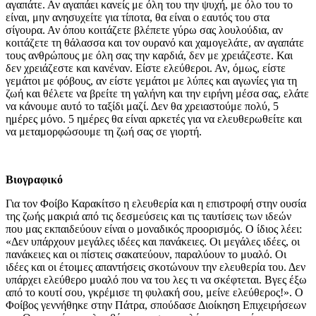
αγαπάτε. Αν αγαπάει κανείς με όλη του την ψυχή, με όλο του το
είναι, μην ανησυχείτε για τίποτα, θα είναι ο εαυτός του στα
σίγουρα. Αν όπου κοιτάζετε βλέπετε γύρω σας λουλούδια, αν
κοιτάζετε τη θάλασσα και τον ουρανό και χαμογελάτε, αν αγαπάτε
τους ανθρώπους με όλη σας την καρδιά, δεν με χρειάζεστε. Και
δεν χρειάζεστε και κανέναν. Είστε ελεύθεροι. Αν, όμως, είστε
γεμάτοι με φόβους, αν είστε γεμάτοι με λύπες και αγωνίες για τη
ζωή και θέλετε να βρείτε τη γαλήνη και την ειρήνη μέσα σας, ελάτε
να κάνουμε αυτό το ταξίδι μαζί. Δεν θα χρειαστούμε πολύ, 5
ημέρες μόνο. 5 ημέρες θα είναι αρκετές για να ελευθερωθείτε και
να μεταμορφώσουμε τη ζωή σας σε γιορτή.
Βιογραφικό
Για τον Φοίβο Καρακίτσο η ελευθερία και η επιστροφή στην ουσία
της ζωής μακριά από τις δεσμεύσεις και τις ταυτίσεις των ιδεών
που μας εκπαιδεύουν είναι ο μοναδικός προορισμός. Ο ίδιος λέει:
«Δεν υπάρχουν μεγάλες ιδέες και πανάκειες. Οι μεγάλες ιδέες, οι
πανάκειες και οι πίστεις σακατεύουν, παραλύουν το μυαλό. Οι
ιδέες και οι έτοιμες απαντήσεις σκοτώνουν την ελευθερία του. Δεν
υπάρχει ελεύθερο μυαλό που να του λες τι να σκέφτεται. Βγες έξω
από το κουτί σου, γκρέμισε τη φυλακή σου, μείνε ελεύθερος!». Ο
Φοίβος γεννήθηκε στην Πάτρα, σπούδασε Διοίκηση Επιχειρήσεων