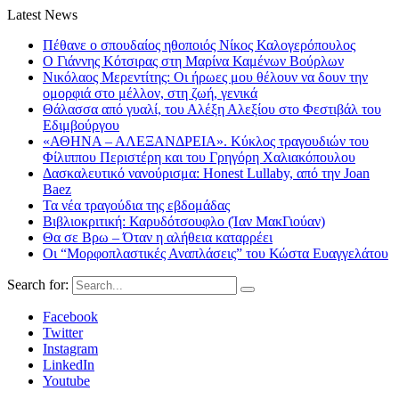
Latest News
Πέθανε ο σπουδαίος ηθοποιός Νίκος Καλογερόπουλος
Ο Γιάννης Κότσιρας στη Μαρίνα Καμένων Βούρλων
Νικόλαος Μερεντίτης: Οι ήρωες μου θέλουν να δουν την
ομορφιά στο μέλλον, στη ζωή, γενικά
Θάλασσα από γυαλί, του Αλέξη Αλεξίου στο Φεστιβάλ του
Εδιμβούργου
«ΑΘΗΝΑ – ΑΛΕΞΑΝΔΡΕΙΑ». Κύκλος τραγουδιών του
Φίλιππου Περιστέρη και του Γρηγόρη Χαλιακόπουλου
Δασκαλευτικό νανούρισμα: Honest Lullaby, από την Joan
Baez
Τα νέα τραγούδια της εβδομάδας
Βιβλιοκριτική: Καρυδότσουφλο (Ίαν ΜακΓιούαν)
Θα σε Βρω – Όταν η αλήθεια καταρρέει
Οι “Μορφοπλαστικές Αναπλάσεις” του Κώστα Ευαγγελάτου
Search for:
Facebook
Twitter
Instagram
LinkedIn
Youtube