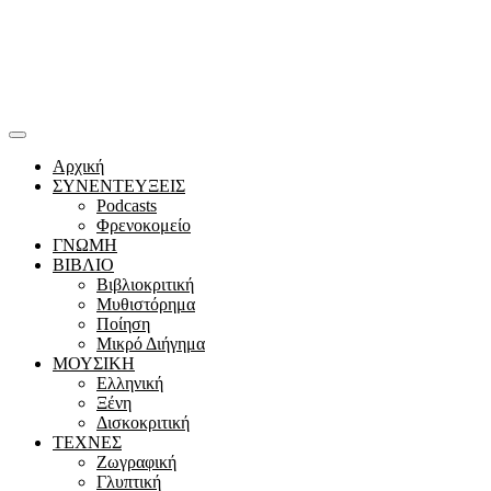
Αρχική
ΣΥΝΕΝΤΕΥΞΕΙΣ
Podcasts
Φρενοκομείο
ΓΝΩΜΗ
ΒΙΒΛΙΟ
Βιβλιοκριτική
Μυθιστόρημα
Ποίηση
Μικρό Διήγημα
ΜΟΥΣΙΚΗ
Ελληνική
Ξένη
Δισκοκριτική
ΤΕΧΝΕΣ
Ζωγραφική
Γλυπτική