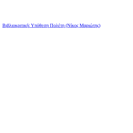
Βιβλιοκριτική: Υπόθεση Πολέτη (Νίκος Μαριώτης)