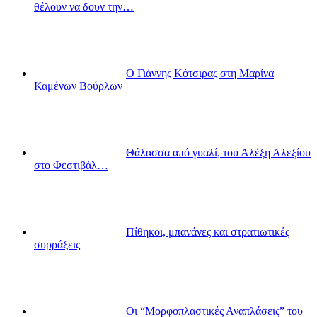
θέλουν να δουν την…
Ο Γιάννης Κότσιρας στη Μαρίνα
Καμένων Βούρλων
Θάλασσα από γυαλί, του Αλέξη Αλεξίου
στο Φεστιβάλ…
Πίθηκοι, μπανάνες και στρατιωτικές
συρράξεις
Οι “Μορφοπλαστικές Αναπλάσεις” του