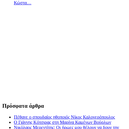
Κώστα…
Πρόσφατα άρθρα
Πέθανε ο σπουδαίος ηθοποιός Νίκος Καλογερόπουλος
Ο Γιάννης Κότσιρας στη Μαρίνα Καμένων Βούρλων
Νικόλαος Μερεντίτης: Οι ήρωες μου θέλουν να δουν την