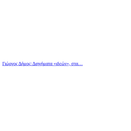
Γιώργος Δήμος: Διηγήματα «ιδεών», στα…