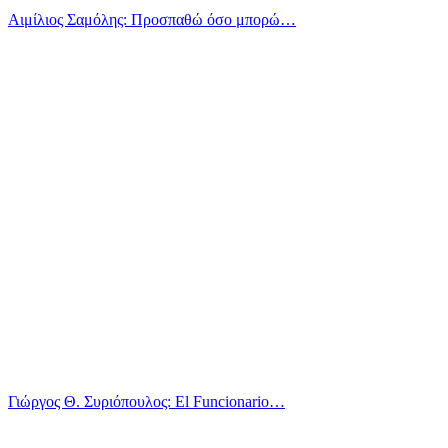
Αιμίλιος Σαμόλης: Προσπαθώ όσο μπορώ…
Γιώργος Θ. Συριόπουλος: El Funcionario…