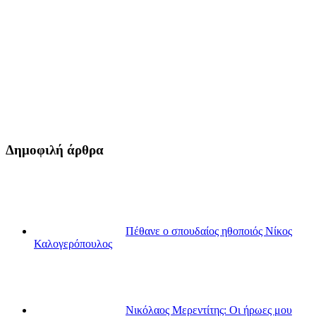
Δημοφιλή άρθρα
Πέθανε ο σπουδαίος ηθοποιός Νίκος
Καλογερόπουλος
Νικόλαος Μερεντίτης: Οι ήρωες μου