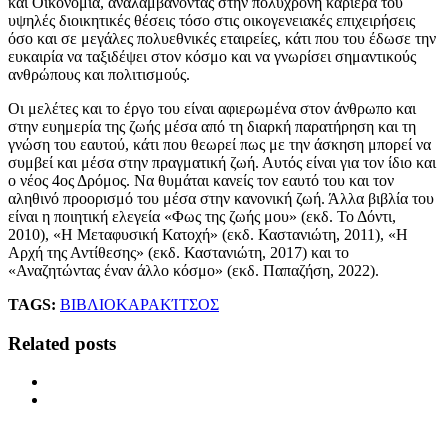
και Οικονομία, αναλαμβάνοντας στην πολύχρονη καριέρα του
υψηλές διοικητικές θέσεις τόσο στις οικογενειακές επιχειρήσεις
όσο και σε μεγάλες πολυεθνικές εταιρείες, κάτι που του έδωσε την
ευκαιρία να ταξιδέψει στον κόσμο και να γνωρίσει σημαντικούς
ανθρώπους και πολιτισμούς.
Οι μελέτες και το έργο του είναι αφιερωμένα στον άνθρωπο και
στην ευημερία της ζωής μέσα από τη διαρκή παρατήρηση και τη
γνώση του εαυτού, κάτι που θεωρεί πως με την άσκηση μπορεί να
συμβεί και μέσα στην πραγματική ζωή. Αυτός είναι για τον ίδιο και
ο νέος 4ος Δρόμος. Να θυμάται κανείς τον εαυτό του και τον
αληθινό προορισμό του μέσα στην κανονική ζωή. Άλλα βιβλία του
είναι η ποιητική ελεγεία «Φως της ζωής μου» (εκδ. Το Δόντι,
2010), «Η Μεταφυσική Κατοχή» (εκδ. Καστανιώτη, 2011), «Η
Αρχή της Αντίθεσης» (εκδ. Καστανιώτη, 2017) και το
«Αναζητώντας έναν άλλο κόσμο» (εκδ. Παπαζήση, 2022).
TAGS:
ΒΙΒΛΙΟ
ΚΑΡΑΚΊΤΣΟΣ
Related posts