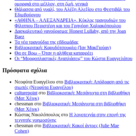
ομορφιά στο μέλλον, στη ζωή, γενικά
Θάλασσα από γυαλί, του Αλέξη Αλεξίου στο Φεστιβάλ του
Εδιμβούργου
«ΑΘΗΝΑ – ΑΛΕΞΑΝΔΡΕΙΑ». Κύκλος τραγουδιών του
Φίλιππου Περιστέρη και του Γρηγόρη Χαλιακόπουλου
Δασκαλευτικό νανούρισμα: Honest Lullaby, από την Joan
Baez
Τα νέα τραγούδια της εβδομάδας
Βιβλιοκριτική: Καρυδότσουφλο (Ίαν ΜακΓιούαν)
Θα σε Βρω – Όταν η αλήθεια καταρρέει
Οι “Μορφοπλαστικές Αναπλάσεις” του Κώστα Ευαγγελάτου
Πρόσφατα σχόλια
Νεοφύτα Ευαγγέλου
στο
Βιβλιοκριτική: Απόδραση από τις
σιωπές (Νεοφύτα Ευαγγέλου)
culturepoint
στο
Βιβλιοκριτική: Μεσάνυχτα στη βιβλιοθήκη
(Ματ Χέιγκ)
chessman
στο
Βιβλιοκριτική: Μεσάνυχτα στη βιβλιοθήκη
(Ματ Χέιγκ)
Κώστας Νικολόπουλος
στο
Η λογοτεχνία στην εποχή της
τεχνητής νοημοσύνης
chessman
στο
Βιβλιοκριτική: Κακοί άντρες (Julie Mae
Cohen)