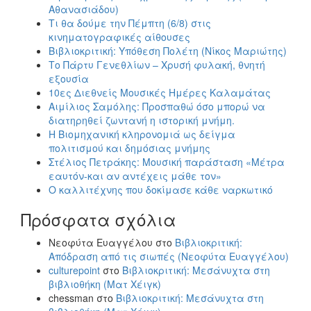
Αθανασιάδου)
Τι θα δούμε την Πέμπτη (6/8) στις
κινηματογραφικές αίθουσες
Βιβλιοκριτική: Υπόθεση Πολέτη (Νίκος Μαριώτης)
Το Πάρτυ Γενεθλίων – Χρυσή φυλακή, θνητή
εξουσία
10ες Διεθνείς Μουσικές Ημέρες Καλαμάτας
Αιμίλιος Σαμόλης: Προσπαθώ όσο μπορώ να
διατηρηθεί ζωντανή η ιστορική μνήμη.
Η Βιομηχανική κληρονομιά ως δείγμα
πολιτισμού και δημόσιας μνήμης
Στέλιος Πετράκης: Μουσική παράσταση «Μέτρα
εαυτόν-και αν αντέχεις μάθε τον»
Ο καλλιτέχνης που δοκίμασε κάθε ναρκωτικό
Πρόσφατα σχόλια
Νεοφύτα Ευαγγέλου
στο
Βιβλιοκριτική:
Απόδραση από τις σιωπές (Νεοφύτα Ευαγγέλου)
culturepoint
στο
Βιβλιοκριτική: Μεσάνυχτα στη
βιβλιοθήκη (Ματ Χέιγκ)
chessman
στο
Βιβλιοκριτική: Μεσάνυχτα στη