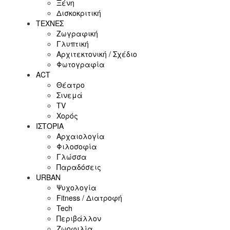
Ξένη
Δισκοκριτική
ΤΕΧΝΕΣ
Ζωγραφική
Γλυπτική
Αρχιτεκτονική / Σχέδιο
Φωτογραφία
ACT
Θέατρο
Σινεμά
ΤV
Χορός
ΙΣΤΟΡΙΑ
Αρχαιολογία
Φιλοσοφία
Γλώσσα
Παραδόσεις
URBAN
Ψυχολογία
Fitness / Διατροφή
Tech
Περιβάλλον
Ζωοφιλία