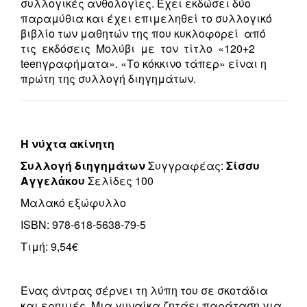
συλλογικές ανθολογίες. Έχει εκδώσει δύο
παραμύθια και έχει επιμεληθεί το συλλογικό
βιβλίο των μαθητών της που κυκλοφορεί από
τις εκδόσεις Μολύβι με τον τίτλο «120+2
teenγραφήματα». «Το κόκκινο τάπερ» είναι η
πρώτη της συλλογή διηγημάτων.
Η νύχτα ακίνητη
Συλλογή διηγημάτων
Συγγραφέας:
Σίσσυ
Αγγελἀκου
Σελίδες 100
Μαλακό εξώφυλλο
ISBN: 978-618-5638-79-5
Τιμή: 9,54€
Ένας άντρας σέρνει τη λύπη του σε σκοτάδια
και ερημιές. Μια γυναίκα ζητάει παράταση για