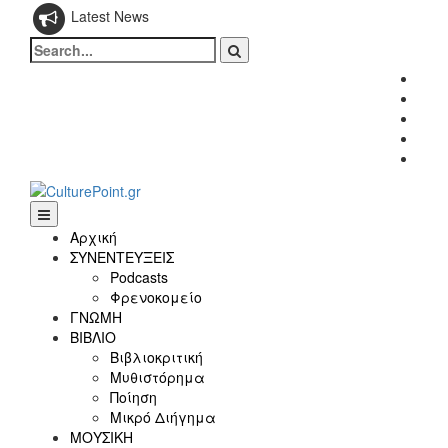
Latest News
Search
for:
Fac
Twitt
Inst
Link
Yout
Αρχική
ΣΥΝΕΝΤΕΥΞΕΙΣ
Podcasts
Φρενοκομείο
ΓΝΩΜΗ
ΒΙΒΛΙΟ
Βιβλιοκριτική
Μυθιστόρημα
Ποίηση
Μικρό Διήγημα
ΜΟΥΣΙΚΗ