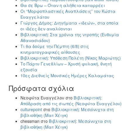
Θα σε Βρω – Όταν η αλήθεια καταρρέει
Οι “Μορφοπλαστικές Αναπλάσεις” του Κώστα
Ευαγγελάτου
Γιώργος Δήμος: Διηγήματα «ιδεών», στα οποία
οι ιδέες δεν αναλύονται
Βιβλιοκριτική: Στα χρόνια της ντροπής (Ευθυμία
Αθανασιάδου)
Τι θα δούμε την Πέμπτη (6/8) στις
κινηματογραφικές αίθουσες
Βιβλιοκριτική: Υπόθεση Πολέτη (Νίκος Μαριώτης)
Το Πάρτυ Γενεθλίων – Χρυσή φυλακή, θνητή
εξουσία
10ες Διεθνείς Μουσικές Ημέρες Καλαμάτας
Πρόσφατα σχόλια
Νεοφύτα Ευαγγέλου
στο
Βιβλιοκριτική:
Απόδραση από τις σιωπές (Νεοφύτα Ευαγγέλου)
culturepoint
στο
Βιβλιοκριτική: Μεσάνυχτα στη
βιβλιοθήκη (Ματ Χέιγκ)
chessman
στο
Βιβλιοκριτική: Μεσάνυχτα στη
βιβλιοθήκη (Ματ Χέιγκ)