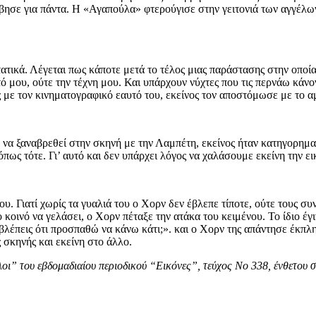
ησε για πάντα. Η «Αγαπούλα» φτερούγισε στην γειτονιά των αγγέλων 
ατικά. Λέγεται πως κάποτε μετά το τέλος μιας παράστασης στην οποί
 μου, ούτε την τέχνη μου. Και υπάρχουν νύχτες που τις περνάω κάνον
ς με τον κινηματογραφικό εαυτό του, εκείνος τον αποστόμωσε με το αμ
 να ξαναβρεθεί στην σκηνή με την Λαμπέτη, εκείνος ήταν κατηγορημα
όπως τότε. Γι’ αυτό και δεν υπάρχει λόγος να χαλάσουμε εκείνη την ε
ου. Γιατί χωρίς τα γυαλιά του ο Χορν δεν έβλεπε τίποτε, ούτε τους 
κοινό να γελάσει, ο Χορν πέταξε την ατάκα του κειμένου. Το ίδιο έγι
ν βλέπεις ότι προσπαθώ να κάνω κάτι;». και ο Χορν της απάντησε έκπ
 σκηνής και εκείνη στο άλλο.
οι” του εβδομαδιαίου περιοδικού “Εικόνες”, τεύχος Νο 338, ένθετου