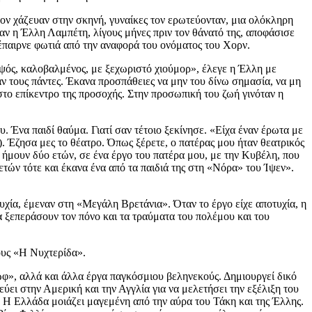
τον χάζευαν στην σκηνή, γυναίκες τον ερωτεύονταν, μια ολόκληρη
ταν η Έλλη Λαμπέτη, λίγους μήνες πριν τον θάνατό της, αποφάσισε
 έπαιρνε φωτιά από την αναφορά του ονόματος του Χορν.
μψός, καλοβαλμένος, με ξεχωριστό χιούμορ», έλεγε η Έλλη με
αν τους πάντες. Έκανα προσπάθειες να μην του δίνω σημασία, να μη
στο επίκεντρο της προσοχής. Στην προσωπική του ζωή γινόταν η
υ. Ένα παιδί θαύμα. Γιατί σαν τέτοιο ξεκίνησε. «Είχα έναν έρωτα με
 Έζησα μες το θέατρο. Όπως ξέρετε, ο πατέρας μου ήταν θεατρικός
ήμουν δύο ετών, σε ένα έργο του πατέρα μου, με την Κυβέλη, που
τών τότε και έκανα ένα από τα παιδιά της στη «Νόρα» του Ίψεν».
τυχία, έμεναν στη «Μεγάλη Βρετάνια». Όταν το έργο είχε αποτυχία, η
α ξεπεράσουν τον πόνο και τα τραύματα του πολέμου και του
ους «Η Νυχτερίδα».
», αλλά και άλλα έργα παγκόσμιου βεληνεκούς. Δημιουργεί δικό
ι στην Αμερική και την Αγγλία για να μελετήσει την εξέλιξη του
 Η Ελλάδα μοιάζει μαγεμένη από την αύρα του Τάκη και της Έλλης.