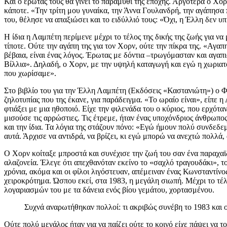
Και ο έρωτάς τους θα γίνει το παραμύθι της εποχής. Αργότερα ο Χο
κάποτε. «Την τρίτη μου γυναίκα, την Άννα Γουλανδρή, την αγάπησα 
του, θέλησε να απαξιώσει και το ειδύλλιό τους: «Όχι, η Έλλη δεν υπ
Η ίδια η Λαμπέτη περίμενε μέχρι το τέλος της δικής της ζωής για ν
τίποτε. Ούτε την αγάπη της για τον Χορν, ούτε την πίκρα της. «Α
βέβαια, είναι ένας λόγος. Έρωτας με δόντια –τρωγόμασταν και αγαπι
Βίλλια». Δηλαδή, ο Χορν, με την υψηλή καταγωγή και εγώ η χωριατοπ
που χωρίσαμε».
Στο βιβλίο του για την Έλλη Λαμπέτη (Εκδόσεις «Καστανιώτη») ο Φρ
ζηλοτυπίας που της έκανε, για παράδειγμα. «Το ωραίο είναι», είπε η
φτιάξει με μια ηθοποιό. Είχε την φιλενάδα του ο κύριος, που ερχότ
μισούσε τις αρρώστιες. Τις έτρεμε, ήταν ένας υποχόνδριος άνθρωπος
και την ίδια. Τα λόγια της στάζουν πόνο: «Εγώ ήμουν πολύ συνδεδεμ
αυτά. Άρχισε να αντιδρά, να βρίζει, κι εγώ μπορώ να ανεχτώ πολλά,
Ο Χορν κοίταξε μπροστά και συνέχισε την ζωή του σαν ένα παραχαϊ
αλαζονεία. Έλεγε ότι απεχθανόταν εκείνο το «σαχλό τραγουδάκι», το
χρόνια, ακόμα και οι φίλοι λιγόστευαν, απέμειναν ένας Κωνσταντίν
χειροκρότημα. Ώσπου εκεί, στα 1983, η μεγάλη σιωπή. Μέχρι το τέλ
λογαριασμών του με τα δάνεια ενός βίου γεμάτου, χορτασμένου.
Συχνά αναρωτήθηκαν πολλοί: τι ακριβώς συνέβη το 1983 και
Ούτε πολύ μεγάλος ήταν για να παίζει ούτε το κοινό είχε πάψει να 