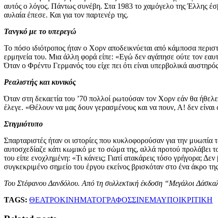
αυτός ο λόγος. Πάντως συνέβη. Στα 1983 το χαμόγελο της Έλλης έσβ
αυλαία έπεσε. Και για τον παρτενέρ της.
Τανγκό με το υπερεγώ
Το πόσο ιδιότροπος ήταν ο Χορν αποδεικνύεται από κάμποσα περιστ
ερμηνεία του. Μια άλλη φορά είπε: «Εγώ δεν αγάπησε ούτε τον εαυτό
Όταν ο Φρέντυ Γερμανός του είχε πει ότι είναι υπερβολικά αυστηρό
Ρεαλιστής και κυνικός
Όταν στη δεκαετία του ’70 πολλοί ρωτούσαν τον Χορν εάν θα ήθελε
έλεγε. «Θέλουν να μας δουν γερασμένους και να πουν, Α! δεν είναι 
Στιγμιότυπο
Σπαρταριστές ήταν οι ιστορίες που κυκλοφορούσαν για την μυωπία τ
αυτοσχεδίαζε κάτι κωμικό με το σώμα της, αλλά προτού προλάβει το 
του είπε ενοχλημένη: «Τι κάνεις; Γιατί ατακάρεις τόσο γρήγορα; Δε
συγκεκριμένο σημείο του έργου εκείνος βρισκόταν στο ένα άκρο της
Του Στέφανου Δανδόλου. Από τη συλλεκτική έκδοση “Μεγάλοι Δάσκαλ
TAGS:
ΘΕΑΤΡΟ
ΚΙΝΗΜΑΤΟΓΡΑΦΟΣ
ΣΙΝΕΜΑ
ΥΠΟΙΚΡΙΤΙΚΗ