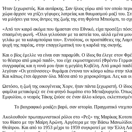
Ήταν ξεχωριστός. Και αυτάρκης. Σαν ήλιος γύρω από τον οποίο περι
χώρα άρχισε να χτίζει γέφυρες λατρείας και θαυμασμού μαζί του. Στ
να μιλήσει για τους άντρες της ζωής της στη Φρίντα Μπιούμπι, το 
«Από τον καιρό ακόμα που ήμασταν στο Εθνικό, είχα προσέξει πόσο
σπασμένη φωνή. «Όλοι γελούσαν με τα αστεία του, αλλά εμένα μου φ
γελάω με τα καλαμπούρια του». Εντούτοις, οι προσπάθειες της Λαμ
ψυχή της παρέας, στην επαγγελματική του η καρδιά της σκηνής.
Και ο βίος έμελλε να είναι σαν παραμύθι. Ο ίδιος θα έλεγε στον Φρ
το θέατρο από μικρό παιδί», του είχε εκμυστηρευτεί (Φρέντυ Γερμ
συγγραφέας και η νονά μου ήταν η μεγάλη Κυβέλη. Από μικρό παιδί
λεγόταν «Οι γειτόνισσες» θυμάμαι έντονα τον κόσμο κάτω στην πλα
Και κάπως έτσι άρχισαν όλα. Μέσα από το χειροκρότημα. Λες και οι 
Ωστόσο, η ζωή της οικογένειας Χορν, ήταν πάντα ξεχωριστή. Ο ίδιος
φαμίλια μετακόμιζε σε ένα φτηνό δωμάτιο στο Μεταξουργείο. Όπως 
Εμφυλίου, ο νεαρός Τάκης ζούσε σε έναν άλλο κόσμο, εκλεπτυσμέν
Το βιογραφικό μοιάζει βαρύ, σαν ιστορία. Πραγματικό ντεμπο
Ακολουθούν πρωταγωνιστικοί ρόλοι στο «Ρεξ» της Μαρίκας Κοτοπο
του θίασο με την Μαίρη Αρώνη. Αργότερα με την Βάσω Μανωλίδου. Π
Θεάτρου. Και από το 1953 μέχρι το 1959 συγκροτεί με την Έλλη Λα