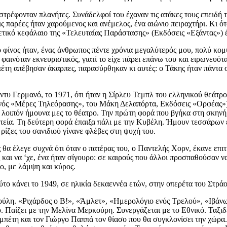
στρέφονταν πλανήτες. Συνάδελφοί του έχαναν τις ατάκες τους επειδή 
ις παρέες ήταν χαρούμενος και ανέμελος, ένα αιώνιο πειραχτήρι. Κι ό
σχετικό κεφάλαιο της «Τελευταίας Παράστασης» (Εκδόσεις «Εξάντας»)
 φίνος ήταν, ένας άνθρωπος πέντε χρόνια μεγαλύτερός μου, πολύ κο
αινόταν εκνευριστικός, γιατί το είχε πάρει επάνω του και ειρωνευότ
πέτη απέβησαν άκαρπες, παρασύρθηκαν κι αυτές: ο Τάκης ήταν πάντα 
έντυ Γερμανό, το 1971, ότι ήταν η Σίρλευ Τεμπλ του ελληνικού θεάτρο
ανός «Μέρες Τηλεόρασης», του Μάκη Δελαπόρτα, Εκδόσεις «Ορφέας»).
 λοιπόν ήμουνα μες το θέατρο. Την πρώτη φορά που βγήκα στη σκηνή 
τεία. Τη δεύτερη φορά έπαιξα πάλι με την Κυβέλη. Ήμουν τεσσάρων ε
ρίζες του σανιδιού γίνανε φλέβες στη ψυχή του.
 θα έλεγε συχνά ότι όταν ο πατέρας του, ο Παντελής Χορν, έκανε επι
και να ‘χε, ένα ήταν σίγουρο: σε καιρούς που άλλοι προσπαθούσαν ν
ο, με λάμψη και κύρος.
ύτο κάνει το 1949, σε ηλικία δεκαεννέα ετών, στην οπερέτα του Στρά
ύλη. «Ριχάρδος ο Β!», «Άμλετ», «Ημερολόγιο ενός Τρελού», «Ιβάνωφ
αίζει με την Μελίνα Μερκούρη. Συνεργάζεται με το Εθνικό. Ταξιδεύε
μπέτη και τον Γιώργο Παππά τον θίασο που θα συγκλονίσει την χώρα.