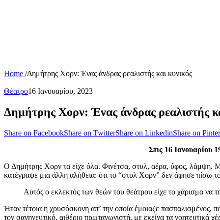
Home
/
Δημήτρης Χορν: Ένας άνδρας ρεαλιστής και κυνικός
Θέατρο
16 Ιανουαρίου, 2023
Δημήτρης Χορν: Ένας άνδρας ρεαλιστής κα
Share on Facebook
Share on Twitter
Share on Linkedin
Share on Pinter
Στις 16 Ιανουαρίου 
Ο Δημήτρης Χορν τα είχε όλα. Φινέτσα, στυλ, αέρα, ύφος, λάμψη. Μ
κατέγραψε μια άλλη αλήθεια: ότι το “στυλ Χορν” δεν άφησε πίσω τ
Αυτός ο εκλεκτός των θεών του θεάτρου είχε το χάρισμα να τα
Ήταν τέτοια η χρυσόσκονη απ’ την οποία έμοιαζε πασπαλισμένος, που
τον σαγηνευτικό, αιθέριο πρωταγωνιστή, με εκείνα τα γοητευτικά χέ