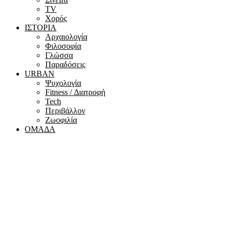
ΤV
Χορός
ΙΣΤΟΡΙΑ
Αρχαιολογία
Φιλοσοφία
Γλώσσα
Παραδόσεις
URBAN
Ψυχολογία
Fitness / Διατροφή
Tech
Περιβάλλον
Ζωοφιλία
ΟΜΑΔΑ