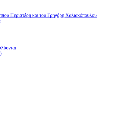
ου Περιστέρη και του Γρηγόρη Χαλιακόπουλου
z
αλύονται
)