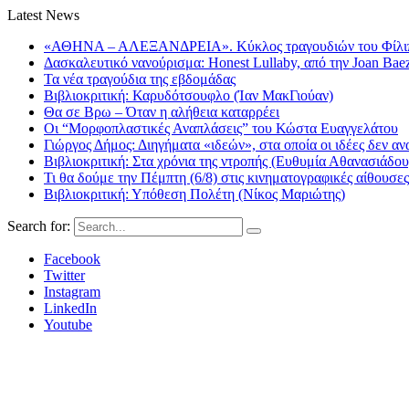
Latest News
«ΑΘΗΝΑ – ΑΛΕΞΑΝΔΡΕΙΑ». Κύκλος τραγουδιών του Φίλιππ
Δασκαλευτικό νανούρισμα: Honest Lullaby, από την Joan Bae
Τα νέα τραγούδια της εβδομάδας
Βιβλιοκριτική: Καρυδότσουφλο (Ίαν ΜακΓιούαν)
Θα σε Βρω – Όταν η αλήθεια καταρρέει
Οι “Μορφοπλαστικές Αναπλάσεις” του Κώστα Ευαγγελάτου
Γιώργος Δήμος: Διηγήματα «ιδεών», στα οποία οι ιδέες δεν αν
Βιβλιοκριτική: Στα χρόνια της ντροπής (Ευθυμία Αθανασιάδου
Τι θα δούμε την Πέμπτη (6/8) στις κινηματογραφικές αίθουσες
Βιβλιοκριτική: Υπόθεση Πολέτη (Νίκος Μαριώτης)
Search for:
Facebook
Twitter
Instagram
LinkedIn
Youtube