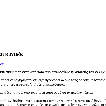
ι κυνικός
est
1998 απεβίωσε ένας από τους πιο σπουδαίους ηθοποιούς του ελλην
πορεί να ισχυριζόταν ότι είχε προδώσει όλους τους ρόλους, η ιστορί
ου μιμητές ή σχολή. Υπήρξε ανεπανάληπτο.
ιριάζει παντού: από τις μποέμ παρέες μέχρι τα μεγάλα τζάκια.
, όταν βάλθηκε να κατακτήσει την καλλιτεχνική σκηνή της Αθήνας, όλ
ρια που σμίλευαν τις στιγμές της σιωπής με εκείνη την ανεπανάληπτη