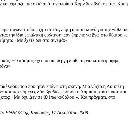
και έφτιαξε μια σκιά από την οποία ο Χορν δεν βγήκε ποτέ. Και η
α πρωταγωνιστούσε, ζήτησε συγνώμη από το κοινό για την «άθλια»
τας την ίδια εφιαλτική ερώτηση: εάν έπρεπε να βγω στο θέατρο;».
ίμητο: «Με έχετε δει στο σινεμά;».
τικός. «Ο κόσμος έχει μια περίεργη διάθεση για καταστροφή»,
ικόνα»
συναδέλφους του που ήταν επάνω στη σκηνή. Μια νύχτα η Λαμπέτη
νε και τις επόμενες δύο βραδιές, ώσπου η Λαμπέτη τον έπιασε και
ληκτος: «Μα όχι. Δεν σε βλέπω καθόλου!». Και πράγματι, στο
 στο ΕΘΝΟΣ της Κυριακής, 17 Αυγούστου 2008.