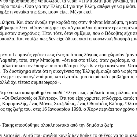
ρν θα προσπαθούσε να θολώσει τα νερά. «Την πρώτη μου γυναίκα, τη Ρ
πάρα πολύ». Όσο για την Έλλη; Ω! για την Έλλη, απέφευγε να μιλάει.
ήρξε η γυναίκα της ζωής μου» είπε. Μέχρι εκεί.
α μιλήσει. Και όταν άνοιξε την καρδιά της στην Φρίντα Μπιούμπι, η 
γαπηθήκαμε» λέει. «Όταν παίζαμε την «Αγαπούλα» ήμασταν ερωτευμένο
όμασταν συγχρόνως. Ήταν τότε, όταν σμίξαμε, που ο Βόκοβιτς είχε πε
ούλα. Και νομίζω πως δεν είχε άδικο, γιατί η κοινωνική διαφορά μας,
έντυ Γερμανός γράφει πως ένας από τους λόγους που χώρισαν ήταν το
 Λαμπέτη, τότε, στην Μπιούμπι, «ότι και στο τέλος, όταν χωρίσαμε, κι
αν μάλιστα και τον έπαιρνε από το θέατρο. Εγώ δεν είχα κανέναν». Ω
. Το δυστύχημα είναι ότι η οικογένεια της Έλλης έμοιαζε από νωρίς 
ένη με την οικογένειά μου, και είχα τότε μια σειρά από προβλήματα,
 αλλά όχι τέτοια συμπεριφορά».
δεμένο και κακομαθημένο παιδί. Έλεγε πως πρόδωσε τους ρόλους του
 «Οι Θαλασσιές οι Χάντρες». Ότι του είχε χαριστεί απλόχερα, αυτός 
ος Καραμανλής, ένας Μάνος Χατζιδάκις, ένας Οδυσσέας Ελύτης. Όλο κ
ος της ζωής του, στις 16 Ιανουαρίου 1998, ο Χορν περνάει τον χρόνο
 ο Τάκης αποσύρθηκε ολοκληρωτικά από την δημόσια ζωή;
τον λατρεύει. Αυτό που συνέβη κανείς δεν βρήκε το σθένος να το ομολ