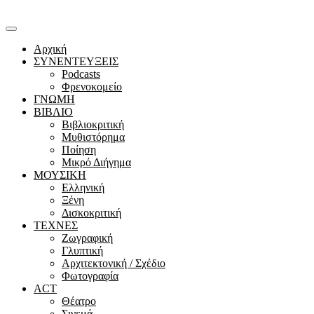
Αρχική
ΣΥΝΕΝΤΕΥΞΕΙΣ
Podcasts
Φρενοκομείο
ΓΝΩΜΗ
ΒΙΒΛΙΟ
Βιβλιοκριτική
Μυθιστόρημα
Ποίηση
Μικρό Διήγημα
ΜΟΥΣΙΚΗ
Ελληνική
Ξένη
Δισκοκριτική
ΤΕΧΝΕΣ
Ζωγραφική
Γλυπτική
Αρχιτεκτονική / Σχέδιο
Φωτογραφία
ACT
Θέατρο
Σινεμά