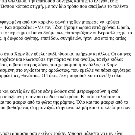
ίτα Φιλλίπου, την απατούσα συνεχώς και της το έλεγα», είπε
 Ώσπου κάποια στιγμή, με τον ίδιο τρόπο που απαξίωνε το ταλέντο
καταφαγωμένη από τον καρκίνο φωνή της δεν μπόρεσε να κρύψει
ι». Και παρακάτω: «Με τον Τάκη ζήσαμε ωραία επτά χρόνια. Ωραία,
ι το περίφημο «Για να δούμε πως θα ταιριάξουν οι Βερσαλλίες με τα
 η διαφορά αγάπης, επιπέδου, συνηθειών, ήταν μια από τις αιτίες
 ότι ο Χορν δεν ήθελε παιδί. Φυσικά, υπήρχαν κι άλλοι. Οι σκηνές
 ερχόταν και κλωτσούσε την πόρτα να του ανοίξω, τα είχε κιόλας
στόσο, ο βασικότερος λόγος του χωρισμού ήταν άλλος: ο Χορν
πιασμένη στο αγκίστρι της αρρώστιας, που έμελλε να πάρει αργότερα
 αρρώστιες, θανάτους. Ο Τάκης δεν μπορούσε να τα αντέξει όλα
 και κανείς δεν ήξερε εάν μιλούσε από μετριοφροσύνη ή από
το απαξίωνε με τον πιο επιδεικτικό τρόπο. Κι όσο κυλούσαν τα
αι πιο μακριά από τα φώτα της ράμπας. Όλο και πιο μακριά από το
 του βυθισμένος στη μοναξιά, στην αναπόληση και στο κλείσιμο των
ογήσει δημόσια όσο εκείνος ζούσε. Μπορεί μάλιστα να μην είναι