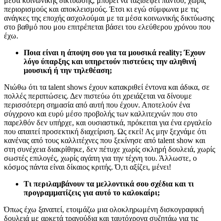
μέσα κοινωνικής δικτύωσης, μπορεί να ταξιδέψει παντού, χωρίς
περιορισμούς και αποκλεισμούς. Έτσι κι εγώ σύμφωνα με τις
ανάγκες της εποχής ασχολούμαι με τα μέσα κοινωνικής δικτύωσης
στο βαθμό που μου επιτρέπεται βάσει του ελεύθερου χρόνου που
έχω.
Ποια είναι η άποψη σου για τα μουσικά reality; Έχουν
λόγο ύπαρξης και υπηρετούν πιστεύεις την αληθινή
μουσική ή την τηλεθέαση;
Νιώθω ότι τα talent shows έχουν κατακριθεί έντονα και άδικα, σε
πολλές περιπτώσεις. Δεν πιστεύω ότι χρειάζεται να δίνουμε
περισσότερη σημασία από αυτή που έχουν. Αποτελούν ένα
σύγχρονο και ευρύ μέσο προβολής των καλλιτεχνών που στο
παρελθόν δεν υπήρχε, και ουσιαστικά, πρόκειται για ένα εργαλείο
που απαιτεί προσεκτική διαχείριση. Ως εκεί! Ας μην ξεχνάμε ότι
κανένας από τους καλλιτέχνες που ξεκίνησε από talent show και
στη συνέχεια διακρίθηκε, δεν πέτυχε χωρίς σκληρή δουλειά, χωρίς
σωστές επιλογές, χωρίς αγάπη για την τέχνη του. Άλλωστε, ο
κόσμος πάντα είναι δίκαιος κριτής. Ό,τι αξίζει, μένει!
Τι περιλαμβάνουν τα μελλοντικά σου σχέδια και τι
προγραμματίζεις για αυτό το καλοκαίρι;
Όπως έχω ξαναπεί, ετοιμάζω μια ολοκληρωμένη δισκογραφική
δουλειά με αρκετά τραγούδια και ταυτόχρονα συζητάω για τις