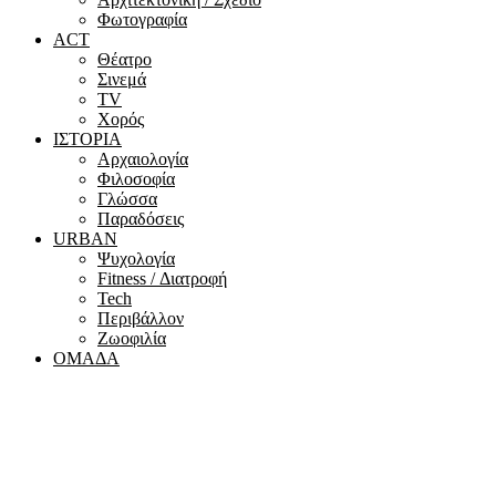
Φωτογραφία
ACT
Θέατρο
Σινεμά
ΤV
Χορός
ΙΣΤΟΡΙΑ
Αρχαιολογία
Φιλοσοφία
Γλώσσα
Παραδόσεις
URBAN
Ψυχολογία
Fitness / Διατροφή
Tech
Περιβάλλον
Ζωοφιλία
ΟΜΑΔΑ