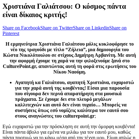
Χριστιάνα Γαλιάτσου: Ο κόσμος πάντα
είναι δίκαιος κριτής!
Share on Facebook
Share on Twitter
Share on Linkedin
Share on
Pinterest
Η ερμηνεύτρια Χριστιάνα Γαλιάτσου μόλις κυκλοφόρησε το
νέο της τραγούδι με τίτλο “Ζήλεια”, μια δημιουργία του
Κώστα Νικολόπουλου σε στίχους Δημήτρη Αρβανίτη. Με αυτή
την αφορμή έχουμε τη χαρά να την φιλοξενούμε ξανά στο
CulturePoint.gr, απαντώντας αυτή τη φορά στις ερωτήσεις του
Νίκου Ναούμη.
Αγαπητή κα Γαλιάτσου, αγαπητή Χριστιάνα, ευχαριστώ
για την χαρά αυτή της κουβέντας! Είσαι μια παρουσία
που σίγουρα δεν περνά απαρατήρητη στα μουσικά
πράγματα. Σε έχουμε δει στο πλευρό μεγάλων
καλλιτεχνών και αυτό δεν είναι τυχαίο… Μπορείς να
συστήσεις όπως εσύ νομίζεις καλύτερα τον εαυτό σου
στους αναγνώστες του culturepoint.gr
;
Εγώ ευχαριστώ για την πρόσκληση σε αυτή την όμορφη κουβέντα!
Είναι πάντα άβολο για εμένα να μιλάω για τον εαυτό μου, καθώς
πάντα προτιμώ να το κάνω μέσα από την τέχνη μου. Είμαι απλώς η