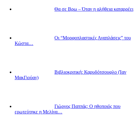
Θα σε Βρω – Όταν η αλήθεια καταρρέει
Οι “Μορφοπλαστικές Αναπλάσεις” του
Κώστα…
Βιβλιοκριτική: Καρυδότσουφλο (Ίαν
ΜακΓιούαν)
Γιώργος Παππάς: Ο ηθοποιός που
ερωτεύτηκε η Μελίνα…