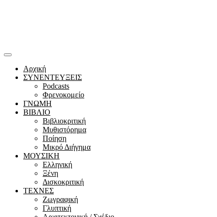
Αρχική
ΣΥΝΕΝΤΕΥΞΕΙΣ
Podcasts
Φρενοκομείο
ΓΝΩΜΗ
ΒΙΒΛΙΟ
Βιβλιοκριτική
Μυθιστόρημα
Ποίηση
Μικρό Διήγημα
ΜΟΥΣΙΚΗ
Ελληνική
Ξένη
Δισκοκριτική
ΤΕΧΝΕΣ
Ζωγραφική
Γλυπτική
Αρχιτεκτονική / Σχέδιο