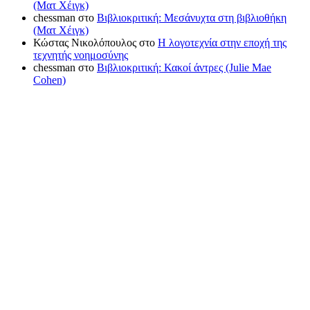
(Ματ Χέιγκ)
chessman
στο
Βιβλιοκριτική: Μεσάνυχτα στη βιβλιοθήκη
(Ματ Χέιγκ)
Κώστας Νικολόπουλος
στο
Η λογοτεχνία στην εποχή της
τεχνητής νοημοσύνης
chessman
στο
Βιβλιοκριτική: Κακοί άντρες (Julie Mae
Cohen)