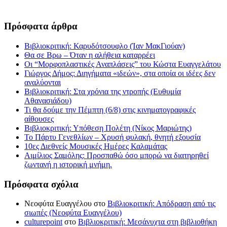
Πρόσφατα άρθρα
Βιβλιοκριτική: Καρυδότσουφλο (Ίαν ΜακΓιούαν)
Θα σε Βρω – Όταν η αλήθεια καταρρέει
Οι “Μορφοπλαστικές Αναπλάσεις” του Κώστα Ευαγγελάτου
Γιώργος Δήμος: Διηγήματα «ιδεών», στα οποία οι ιδέες δεν
αναλύονται
Βιβλιοκριτική: Στα χρόνια της ντροπής (Ευθυμία
Αθανασιάδου)
Τι θα δούμε την Πέμπτη (6/8) στις κινηματογραφικές
αίθουσες
Βιβλιοκριτική: Υπόθεση Πολέτη (Νίκος Μαριώτης)
Το Πάρτυ Γενεθλίων – Χρυσή φυλακή, θνητή εξουσία
10ες Διεθνείς Μουσικές Ημέρες Καλαμάτας
Αιμίλιος Σαμόλης: Προσπαθώ όσο μπορώ να διατηρηθεί
ζωντανή η ιστορική μνήμη.
Πρόσφατα σχόλια
Νεοφύτα Ευαγγέλου
στο
Βιβλιοκριτική: Απόδραση από τις
σιωπές (Νεοφύτα Ευαγγέλου)
culturepoint
στο
Βιβλιοκριτική: Μεσάνυχτα στη βιβλιοθήκη