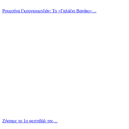
Ρουμπίνα Γκουγιουμτζιάν: Το «Γαλάζιο Βανάκι»…
Ζήσαμε το 1ο φεστιβάλ της…