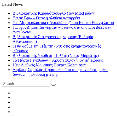
Latest News
Βιβλιοκριτική: Καρυδότσουφλο (Ίαν ΜακΓιούαν)
Θα σε Βρω – Όταν η αλήθεια καταρρέει
Οι “Μορφοπλαστικές Αναπλάσεις” του Κώστα Ευαγγελάτου
Γιώργος Δήμος: Διηγήματα «ιδεών», στα οποία οι ιδέες δεν
αναλύονται
Βιβλιοκριτική: Στα χρόνια της ντροπής (Ευθυμία
Αθανασιάδου)
Τι θα δούμε την Πέμπτη (6/8) στις κινηματογραφικές
αίθουσες
Βιβλιοκριτική: Υπόθεση Πολέτη (Νίκος Μαριώτης)
Το Πάρτυ Γενεθλίων – Χρυσή φυλακή, θνητή εξουσία
10ες Διεθνείς Μουσικές Ημέρες Καλαμάτας
Αιμίλιος Σαμόλης: Προσπαθώ όσο μπορώ να διατηρηθεί
ζωντανή η ιστορική μνήμη.
Search
for:
Facebook
Twitter
Instagram
LinkedIn
Youtube