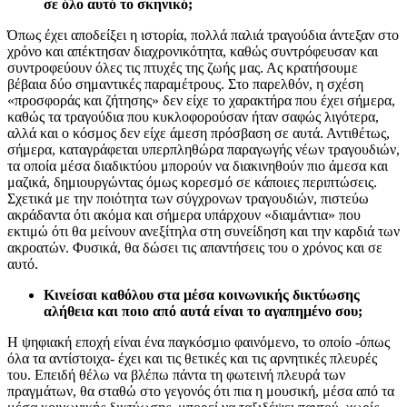
σε όλο αυτό το σκηνικό;
Όπως έχει αποδείξει η ιστορία, πολλά παλιά τραγούδια άντεξαν στο
χρόνο και απέκτησαν διαχρονικότητα, καθώς συντρόφευσαν και
συντροφεύουν όλες τις πτυχές της ζωής μας. Ας κρατήσουμε
βέβαια δύο σημαντικές παραμέτρους. Στο παρελθόν, η σχέση
«προσφοράς και ζήτησης» δεν είχε το χαρακτήρα που έχει σήμερα,
καθώς τα τραγούδια που κυκλοφορούσαν ήταν σαφώς λιγότερα,
αλλά και ο κόσμος δεν είχε άμεση πρόσβαση σε αυτά. Αντιθέτως,
σήμερα, καταγράφεται υπερπληθώρα παραγωγής νέων τραγουδιών,
τα οποία μέσα διαδικτύου μπορούν να διακινηθούν πιο άμεσα και
μαζικά, δημιουργώντας όμως κορεσμό σε κάποιες περιπτώσεις.
Σχετικά με την ποιότητα των σύγχρονων τραγουδιών, πιστεύω
ακράδαντα ότι ακόμα και σήμερα υπάρχουν «διαμάντια» που
εκτιμώ ότι θα μείνουν ανεξίτηλα στη συνείδηση και την καρδιά των
ακροατών. Φυσικά, θα δώσει τις απαντήσεις του ο χρόνος και σε
αυτό.
Κινείσαι καθόλου στα μέσα κοινωνικής δικτύωσης
αλήθεια και ποιο από αυτά είναι το αγαπημένο σου;
Η ψηφιακή εποχή είναι ένα παγκόσμιο φαινόμενο, το οποίο -όπως
όλα τα αντίστοιχα- έχει και τις θετικές και τις αρνητικές πλευρές
του. Επειδή θέλω να βλέπω πάντα τη φωτεινή πλευρά των
πραγμάτων, θα σταθώ στο γεγονός ότι πια η μουσική, μέσα από τα