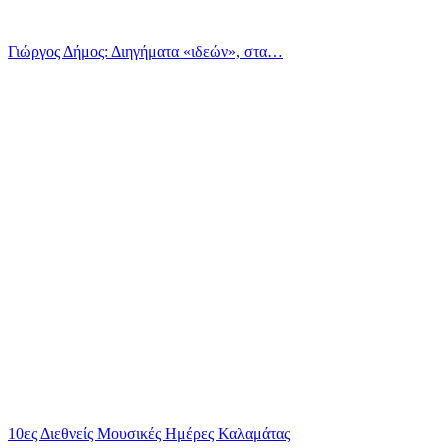
Γιώργος Δήμος: Διηγήματα «ιδεών», στα…
10ες Διεθνείς Μουσικές Ημέρες Καλαμάτας