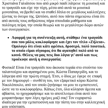
Χριστιάνα Γαλιάτσου που από μικρό παιδί λάτρευε τη μουσική και
το τραγούδι και είχε την τύχη, μέσα από αυτά τα μουσικά
μονοπάτια, να βρεθεί και να σταθεί δίπλα σε μεγάλους καλλιτέχνες
ζώντας το όνειρο της. Ωστόσο, αυτό που πάντα σημειώνω είναι ότι
από αυτούς τους ανθρώπους πήρα σπουδαία μαθήματα και
πολύτιμη πείρα, την οποία θεωρώ και το μεγαλύτερο δώρο αυτών
των συνεργασιών.
Αφορμή για τη συνέντευξη αυτή, στάθηκε ένα τραγούδι
σου που μόλις κυκλοφόρησε και έχει τον τίτλο «Ζήλεια».
Ομολογώ ότι είναι κάτι φρέσκο, δροσερό, πολύ ποιοτικό,
το οποίο είμαι σίγουρος ότι θα αγαπηθεί πολύ από το
κοινό. Θέλεις να μας πεις δυο λόγια γι’ αυτό και πως
προέκυψε αυτή η συνεργασία;
Φυσικά! Είναι ένα τραγούδι που άκουσα τυχαία στο στούντιο του
ταλαντούχου και αγαπημένου μου, Κώστα Παπαγερίδη, και το
λάτρεψα από την πρώτη στιγμή. Έτσι, ο ίδιος με έφερε σε επαφή
με τον δημιουργό – συνθέτη του, τον εξαιρετικό κύριο Κώστα
Νικολόπουλο, από τον οποίο ζητήσαμε να μου το εμπιστευτεί,
ώστε να το κυκλοφορήσω. Κάπως έτσι, όλα κύλησαν άμεσα και
αβίαστα, το ηχογραφήσαμε και το αποτέλεσμα είναι αυτό που
μοιραστήκαμε πριν λίγες ημέρες μαζί σας! Τον ευχαριστώ
ιδιαίτερα για την εμπιστοσύνη και την πίστη του στην καλλιτεχνική
μου υπόσταση.