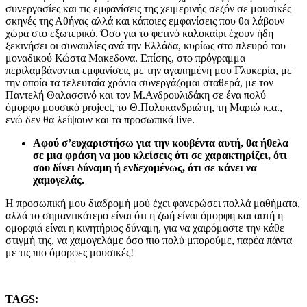
συνεργασίες και τις εμφανίσεις της χειμερινής σεζόν σε μουσικές
σκηνές της Αθήνας αλλά και κάποιες εμφανίσεις που θα λάβουν
χώρα στο εξωτερικό. Όσο για το φετινό καλοκαίρι έχουν ήδη
ξεκινήσει οι συναυλίες ανά την Ελλάδα, κυρίως στο πλευρό του
μοναδικού Κώστα Μακεδονα. Επίσης, στο πρόγραμμα
περιλαμβάνονται εμφανίσεις με την αγαπημένη μου Γλυκερία, με
την οποία τα τελευταία χρόνια συνεργάζομαι σταθερά, με τον
Παντελή Θαλασσινό και τον Μ.Ανδρουλιδάκη σε ένα πολύ
όμορφο μουσικό project, το Θ.Πολυκανδριώτη, τη Μαριώ κ.α.,
ενώ δεν θα λείψουν και τα προσωπικά live.
Αφού σ’ευχαριστήσω για την κουβέντα αυτή, θα ήθελα
σε μια φράση να μου κλείσεις ότι σε χαρακτηρίζει, ότι
σου δίνει δύναμη ή ενδεχομένως, ότι σε κάνει να
χαμογελάς.
Η προσωπική μου διαδρομή μού έχει φανερώσει πολλά μαθήματα,
αλλά το σημαντικότερο είναι ότι η ζωή είναι όμορφη και αυτή η
ομορφιά είναι η κινητήριος δύναμη, για να χαιρόμαστε την κάθε
στιγμή της, να χαμογελάμε όσο πιο πολύ μπορούμε, παρέα πάντα
με τις πιο όμορφες μουσικές!
TAGS: