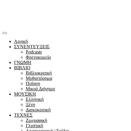
Αρχική
ΣΥΝΕΝΤΕΥΞΕΙΣ
Podcasts
Φρενοκομείο
ΓΝΩΜΗ
ΒΙΒΛΙΟ
Βιβλιοκριτική
Μυθιστόρημα
Ποίηση
Μικρό Διήγημα
ΜΟΥΣΙΚΗ
Ελληνική
Ξένη
Δισκοκριτική
ΤΕΧΝΕΣ
Ζωγραφική
Γλυπτική
Αρχιτεκτονική / Σχέδιο