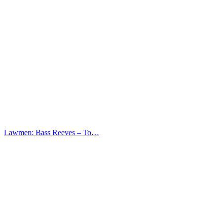
Lawmen: Bass Reeves – Το…