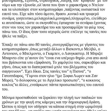
μυστηριώδης, έξυπνος, στρατηγικος ,λάτρης του “κρυφτου” με τον
νόμο και την εξουσία ,ολ’αυτα που ήταν ο χαρακτήρας ο Ντελον
και τα υλοποίησε στον κινηματογράφο ,παίζοντας ουσιαστικά τον
εαυτό του. Είχε κάτι τόσο άμεσο, θρασυ ,κυνικό και τρυφερό
συνάμα, γοητευτικο,μελαγχολικό,μοναχικό,πληγωμένο, ελεύθερο
κι ανυπότακτο, ώστε οι σκηνοθέτες έφτιαχναν τα σενάρια έχοντας
στον νου τους τον χαρακτήρα του και προσαρμόζαν τα φιλμ τους
πάνω του. Ο ίδιος ήταν τοσο ισχυρός ώστε επέλεγε τις ταινίες που
ήθελε να παίξει.
Έπαιξε σε πάνω απο 80 ταινίες ,συνεργαζόμενος με γίγαντες του
κινηματογράφου ,όπως μεταξύ άλλων ο Βισκοντι,ο Μελβιλ, ο
Αντονιονι, ο Μπελμοντο, ο Γκαμπεν, ο Λανγκαστερ. Η Μπριζιτ
Μπαρντο είπε γι’αυτον ότι “ειναι ενα υπέροχο θηρίο ,ενα απο αυτά
που βρίσκονται υπο εξαφάνιση. Το χαμόγελο του, σαρκοβόρο και
γήινο, όπως και το διαπεραστικό μπλε του βλέμματος του
σαγηνευουν”. Έχει δίκιο. Στις ταινίες του” η Πισινα”, “ο
Γατοππδαρος, “Γυμνοι στον ηλιο “(με Σοφια Λωρεν και Ζαν
Μορο), “ο δολοφονος με το Αγγελικο προσωπο”, “ο κοκκινος
κυκλος”κι άλλες ,ενσάρκωνε πάντα προσωπικότητες του εαυτού
του.
Μόνιμα προσπαθούσε να ξορκίσει την πληγή των παιδικών του
χρόνων με την φυγή στις κάμερες και την δημιουργική δράση.
Ώσπου η πληγή τον οδήγησε να κάποια στιγμή στην ωριμότητά
του,στα 60 του , να φτιάξει την ωραία οικογένεια που ήθελε να’χει