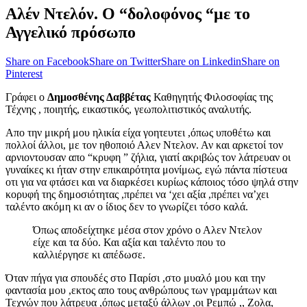
Αλέν Ντελόν. Ο “δολοφόνος “με το
Αγγελικό πρόσωπο
Share on Facebook
Share on Twitter
Share on Linkedin
Share on
Pinterest
Γράφει ο
Δημοσθένης Δαββέτας
Καθηγητής Φιλοσοφίας της
Τέχνης , ποιητής, εικαστικός, γεωπολιτιστικός αναλυτής.
Απο την μικρή μου ηλικία είχα γοητευτει ,όπως υποθέτω και
πολλοί άλλοι, με τον ηθοποιό Αλεν Ντελον. Αν και αρκετοί τον
αρνιοντουσαν απο “κρυφη ” ζήλια, γιατί ακριβώς τον λάτρευαν οι
γυναίκες κι ήταν στην επικαιρότητα μονίμως, εγώ πάντα πίστευα
οτι για να φτάσει και να διαρκέσει κυρίως κάποιος τόσο ψηλά στην
κορυφή της δημοσιότητας ,πρέπει να ‘χει αξία ,πρέπει να’χει
ταλέντο ακόμη κι αν ο ίδιος δεν το γνωρίζει τόσο καλά.
Όπως αποδείχτηκε μέσα στον χρόνο ο Αλεν Ντελον
είχε και τα δύο. Και αξία και ταλέντο που το
καλλιέργησε κι απέδωσε.
Όταν πήγα για σπουδές στο Παρίσι ,στο μυαλό μου και την
φαντασία μου ,εκτος απο τους ανθρώπους των γραμμάτων και
Τεχνών που λάτρευα ,όπως μεταξύ άλλων ,οι Ρεμπώ ,, Ζολα,