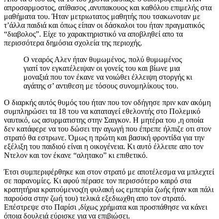
απροσαρμοστος, ατίθασος ,ανυπακουος και καθόλου επιμελής στα
μαθήματα του. Ήταν μετριωτατος μαθητής που τσακωνοταν με
τ’άλλα παιδιά και όπως είπαν οι δάσκαλοι του ήταν πραγματικός
“διαβολος”. Είχε το χαρακτηριστικό να αποβληθεί απο τα
περισσότερα δημόσια σχολεία της περιοχής.
Ο νεαρός Αλεν ήταν θυμωμένος, πολύ θυμωμένος
γιατί τον εγκατέλειψαν οι γονείς του και βίωνε μια
μοναξιά που τον έκανε να νοιώθει έλλειψη στοργής κι
αγάπης σ’ αντιθεση με τόσους συνομηλίκους του.
Ο διαρκής αυτός θυμός του ήταν που τον οδήγησε πριν καν ακόμη
συμπληρώσει τα 18 του να καταταγεί εθελοντής στο Πολεμικό
ναυτικό, ως ασυρματιστης στην Σαιγκον. Η μητέρα του ,η οποία
δεν κατάφερε να του δώσει την αγωγή που έπρεπε ήλπιζε οτι στον
στρατό θα εστρωνε. Όμως η πρώτη και βασική φροντίδα για την
εξέλιξη του παιδιού είναι η οικογένεια. Κι αυτό έλλειπε απο τον
Ντελον και τον έκανε “αλητακο” κι επιθετικό.
Έτσι συμπεριφέρθηκε και στον στρατό με αποτέλεσμα να μπλεχτεί
σε παρανομίες. Κι αφού πέρασε τον περισσότερο καιρό στα
κρατητήρια κρατούμενος(η φυλακή ως εμπειρία ζωής ήταν και πάλι
παρούσα στην ζωή του) τελικά εξεδιωχθη απο τον στρατό.
Επέστρεψε στο Παρίσι ,δίχως χρήματα και προσπάθησε να κάνει
όποια δουλειά εύρισκε για να επιβιώσει.