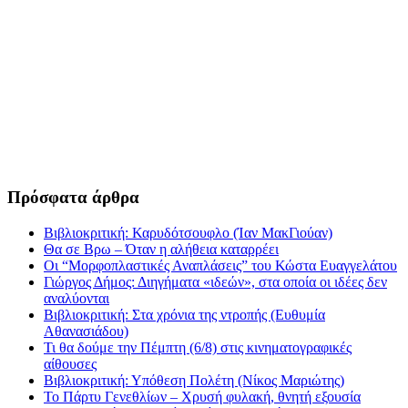
Πρόσφατα άρθρα
Βιβλιοκριτική: Καρυδότσουφλο (Ίαν ΜακΓιούαν)
Θα σε Βρω – Όταν η αλήθεια καταρρέει
Οι “Μορφοπλαστικές Αναπλάσεις” του Κώστα Ευαγγελάτου
Γιώργος Δήμος: Διηγήματα «ιδεών», στα οποία οι ιδέες δεν
αναλύονται
Βιβλιοκριτική: Στα χρόνια της ντροπής (Ευθυμία
Αθανασιάδου)
Τι θα δούμε την Πέμπτη (6/8) στις κινηματογραφικές
αίθουσες
Βιβλιοκριτική: Υπόθεση Πολέτη (Νίκος Μαριώτης)
Το Πάρτυ Γενεθλίων – Χρυσή φυλακή, θνητή εξουσία