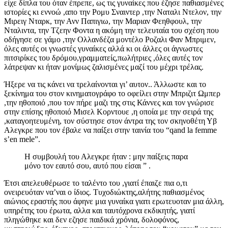
είχε δίπλα του όταν έπρεπε, ως τις γυναίκες που έζησε παθιασμένες
ιστορίες κι εννοώ ,απο την Ρομυ Σναιντερ ,την Ναταλι Ντελον, την
Μιρειγ Νταρκ, την Ανν Παπιγιω, την Μαριαν Φεηθφουλ, την
Νταλιντα, την Τζεην Φοντα η ακόμη την τελευταία του σχέση που
οδήγησε σε γάμο ,την Ολλανδέζα μοντέλο Ροζαλι Φαν Μπριμεν,
όλες αυτές οι γνωστές γυναίκες αλλά κι οι άλλες οι άγνωστες
πιτσιρίκες του δρόμου,γραμματείς,πωλήτριες ,όλες αυτές τον
λάτρεψαν κι ήταν μονίμως ζαλισμένες μαζί του μέχρι τρέλας.
Ήξερε να τις κάνει να τρελαίνονται γι’ αυτον.. Άλλωστε και το
ξεκίνημα του στον κινηματογράφο το οφείλει στην Μπριζιτ Ωμπερ
,την ηθοποιό ,που τον πήρε μαζι της στις Κάννες και τον γνώρισε
στην επίσης ηθοποιό Μισελ Κορντουε ,η οποία με την σειρά της
,καταγοητευμένη, τον σύστησε στον άντρα της τον σκηνοθέτη Υβ
Αλεγκρε που τον έβαλε να παίξει στην ταινία του “qand la femme
s’en mele”.
Η συμβουλή του Αλεγκρε ήταν : μην παίξεις παρα
μόνο τον εαυτό σου, αυτό που είσαι ” .
Έτσι απελευθέρωσε το ταλέντο του ,γιατί έπαιζε πια ο,τι
ονειρευόταν να’ναι ο ίδιος. Τυχοδιώκτης,αλήτης παθιασμένος
αιώνιος εραστής που άφηνε μια γυναίκα γιατι ερωτευοταν μια άλλη,
υπηρέτης του έρωτα, αλλα και ταυτόχρονα εκδικητής, γιατί
πληγώθηκε και δεν εζησε παιδικά χρόνια, δολοφόνος,