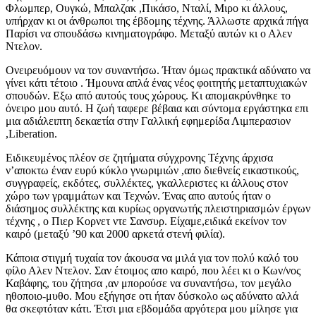
Φλωμπερ, Ουγκώ, Μπαλζακ ,Πικάσο, Νταλί, Μιρο κι άλλους,
υπήρχαν κι οι άνθρωποι της έβδομης τέχνης. Άλλωστε αρχικά πήγα
Παρίσι να σπουδάσω κινηματογράφο. Μεταξύ αυτών κι ο Αλεν
Ντελον.
Ονειρευόμουν να τον συναντήσω. Ήταν όμως πρακτικά αδύνατο να
γίνει κάτι τέτοιο . Ήμουνα απλά ένας νέος φοιτητής μεταπτυχιακών
σπουδών. Εξω από αυτούς τους χώρους. Κι απομακρύνθηκε το
όνειρο μου αυτό. Η ζωή ταφερε βέβαια και σύντομα εργάστηκα επι
μια αδιάλειπτη δεκαετία στην Γαλλική εφημερίδα Λιμπερασιον
,Liberation.
Ειδικευμένος πλέον σε ζητήματα σύγχρονης Τέχνης άρχισα
ν’αποκτω έναν ευρύ κύκλο γνωριμιών ,απο διεθνείς εικαστικούς,
συγγραφείς, εκδότες, συλλέκτες, γκαλλεριστες κι άλλους στον
χώρο των γραμμάτων και Τεχνών. Ένας απο αυτούς ήταν ο
διάσημος συλλέκτης και κυρίως οργανωτής πλειστηριασμών έργων
τέχνης , ο Πιερ Κορνετ ντε Σανσυρ. Είχαμε,ειδικά εκείνον τον
καιρό (μεταξύ ’90 και 2000 αρκετά στενή φιλία).
Κάποια στιγμή τυχαία τον άκουσα να μιλά για τον πολύ καλό του
φίλο Αλεν Ντελον. Σαν έτοιμος απο καιρό, που λέει κι ο Κων/νος
Καβάφης, του ζήτησα ,αν μπορούσε να συναντήσω, τον μεγάλο
ηθοποιο-μυθο. Μου εξήγησε οτι ήταν δύσκολο ως αδύνατο αλλά
θα σκεφτόταν κάτι. Έτσι μια εβδομάδα αργότερα μου μίλησε για