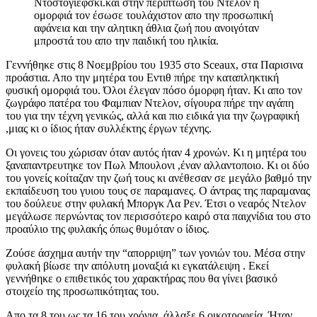
Ντοστογιέφσκι.και στην περίπτωση του Ντελον η
ομορφιά τον έσωσε τουλάχιστον απο την προσωπική
αφάνεια και την αλητικη άθλια ζωή που ανοιγόταν
μπροστά του απο την παιδική του ηλικία.
Γεννήθηκε στις 8 Νοεμβρίου του 1935 στο Sceaux, στα Παρισινα
προάστια. Απο την μητέρα του Εντιθ πήρε την καταπληκτική
φυσική ομορφιά του. Όλοι έλεγαν πόσο όμορφη ήταν. Κι απο τον
ζωγράφο πατέρα του Φαμπιαν Ντελον, σίγουρα πήρε την αγάπη
του για την τέχνη γενικώς, αλλά και πιο ειδικά για την ζωγραφική
,μιας κι ο ίδιος ήταν συλλέκτης έργων τέχνης.
Οι γονεις του χώρισαν όταν αυτός ήταν 4 χρονών. Κι η μητέρα του
ξαναπαντρευτηκε τον Πωλ Μπουλονι ,έναν αλλαντοποιο. Κι οι δύο
του γονείς κοίταζαν την ζωή τους κι ανέθεσαν σε μεγάλο βαθμό την
εκπαίδευση του γυιου τους σε παραμανες. Ο άντρας της παραμανας
του δούλευε στην φυλακή Μποργκ Λα Ρεν. Έτσι ο νεαρός Ντελον
μεγάλωσε περνώντας τον περισσότερο καιρό στα παιχνίδια του στο
προαύλιο της φυλακής όπως θυμόταν ο ίδιος.
Ζούσε άσχημα αυτήν την “απορριψη” των γονιών του. Μέσα στην
φυλακή βίωσε την απόλυτη μοναξιά κι εγκατάλειψη . Εκεί
γεννήθηκε ο επιθετικός του χαρακτήρας που θα γίνει βασικό
στοιχείο της προσωπικότητας του.
Απο τα 8 του ως τα 16 του χρόνια ,άλλαξε 6 οικοτροφεία. Ήταν