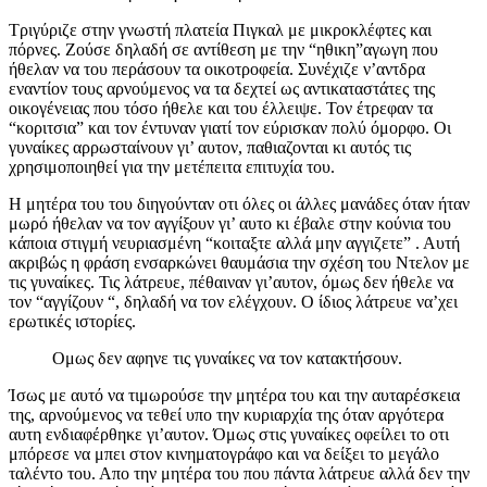
Τριγύριζε στην γνωστή πλατεία Πιγκαλ με μικροκλέφτες και
πόρνες. Ζούσε δηλαδή σε αντίθεση με την “ηθικη”αγωγη που
ήθελαν να του περάσουν τα οικοτροφεία. Συνέχιζε ν’αντδρα
εναντίον τους αρνούμενος να τα δεχτεί ως αντικαταστάτες της
οικογένειας που τόσο ήθελε και του έλλειψε. Τον έτρεφαν τα
“κοριτσια” και τον έντυναν γιατί τον εύρισκαν πολύ όμορφο. Οι
γυναίκες αρρωσταίνουν γι’ αυτον, παθιαζονται κι αυτός τις
χρησιμοποιηθεί για την μετέπειτα επιτυχία του.
Η μητέρα του του διηγούνταν οτι όλες οι άλλες μανάδες όταν ήταν
μωρό ήθελαν να τον αγγίξουν γι’ αυτο κι έβαλε στην κούνια του
κάποια στιγμή νευριασμένη “κοιταξτε αλλά μην αγγιζετε” . Αυτή
ακριβώς η φράση ενσαρκώνει θαυμάσια την σχέση του Ντελον με
τις γυναίκες. Τις λάτρευε, πέθαιναν γι’αυτον, όμως δεν ήθελε να
τον “αγγίζουν “, δηλαδή να τον ελέγχουν. Ο ίδιος λάτρευε να’χει
ερωτικές ιστορίες.
Ομως δεν αφηνε τις γυναίκες να τον κατακτήσουν.
Ίσως με αυτό να τιμωρούσε την μητέρα του και την αυταρέσκεια
της, αρνούμενος να τεθεί υπο την κυριαρχία της όταν αργότερα
αυτη ενδιαφέρθηκε γι’αυτον. Όμως στις γυναίκες οφείλει το οτι
μπόρεσε να μπει στον κινηματογράφο και να δείξει το μεγάλο
ταλέντο του. Απο την μητέρα του που πάντα λάτρευε αλλά δεν την