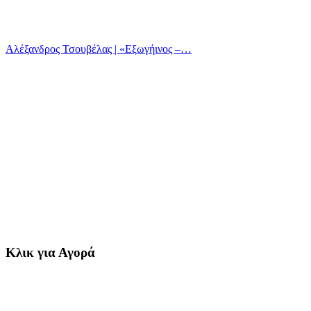
Αλέξανδρος Τσουβέλας | «Εξωγήινος –…
Κλικ για Αγορά