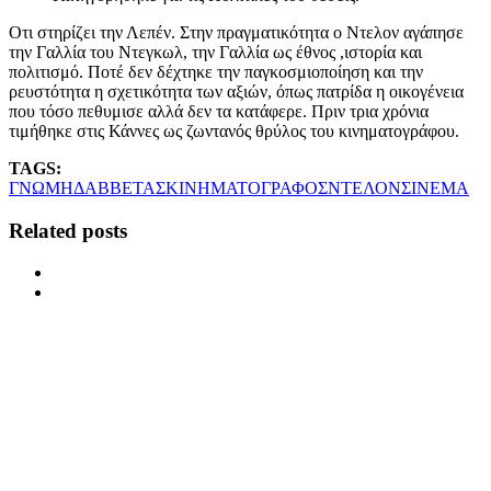
Οτι στηρίζει την Λεπέν. Στην πραγματικότητα ο Ντελον αγάπησε
την Γαλλία του Ντεγκωλ, την Γαλλία ως έθνος ,ιστορία και
πολιτισμό. Ποτέ δεν δέχτηκε την παγκοσμιοποίηση και την
ρευστότητα η σχετικότητα των αξιών, όπως πατρίδα η οικογένεια
που τόσο πεθυμισε αλλά δεν τα κατάφερε. Πριν τρια χρόνια
τιμήθηκε στις Κάννες ως ζωντανός θρύλος του κινηματογράφου.
TAGS:
ΓΝΩΜΗ
ΔΑΒΒΕΤΑΣ
ΚΙΝΗΜΑΤΟΓΡΑΦΟΣ
ΝΤΕΛΟΝ
ΣΙΝΕΜΑ
Related posts