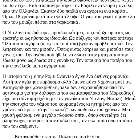
και δεν είχε. Έτσι στα παντρεύτηκε την Ροζαλι ενα νεαρό μοντέλο
απο την Ολλανδία. Έκαναν δύο παιδιά ενα αγόρι κι ενα κορίτσι.
Όμως 18 χρόνια μετά τον εγκατέλειψε. Ο γιος του γνωστο μοντέλο
που του μοιάζει πέφτει στα ναρκωτικά .
Ο Ντελον στις διάφορες προσωπικότητες του,υπήρξε αριστος ως
εραστής κι ως ηθοποιός ιδιοφυΐα. Ως σύζυγος και πατέρας απέτυχε.
Όλα του τα αγόρια (κι όχι τα κορίτσια) βγήκαν προβληματικά. Τον
λατρεύουν και τον μισούν . Όπως αυτος λάτρευε και μισούσε τους
γονείς του. Την αγάπη που ήθελε να δώσει στην μητέρα του την
έδωσε μονο ως έρωτα στις γυναίκες. Την απουσία του πατέρα του
την επανέλαβε με τα αγόρια του.
Η ιστορία του με την Ρομυ Σναιντερ έγινε ένα διεθνές ρομάντζο.
Αυτή τον αγάπησε παράφορα αλλά έμεινε μόνο 5 χρόνια μαζί της.
Κατηγορήθηκε ,ανακρίθηκε ,αλλα δεν ενοχοποιήθηκε απο την
αστυνομία για την δολοφονία του σωματοφυλακα του Μαρκοβιτς (
είχε μια σύντομη σχέση με την γυναίκα του Ντελον, Ναταλι) .Μετά
την αποτυχία του γάμου του κουρασμένος κι ηττημένος απο τον
χρόνο επέστρεψε στην “φυλακή” των παιδικών του χρόνων. Μια
χρυσή φυλακή, ενα μεγάλο πλούσιο σπίτι , όπου συνειδητά ζει
ολομόναχος συντροφιά τον σκύλο του ,τον τελευταίο απο τα τόσα
που του απέμεινε.
Κατηγορήθηκε για τις Πολιτικές του θέσεις.