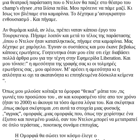
μια θεατρική παράσταση που ο Ντελον θα παιζε στο θέατρο του
champ’s elysee ,στα Ιλίσια πεδία. Μου πρότεινε να πάμε μαζί. Κι
Ισως τον βλέπαμε στα καμαρίνια. Το δέχτηκα μ’ασυγκρατητο
ενθουσιασμό . Και πήγαμε.
Αν θυμάμαι καλά, αν λέω, πρέπει ναταν κάποιο έργο του
Τουργκενιεφ. Πήγαμε λοιπόν και μετά το τέλος της παράστασης
,όπου ο Ντελον ήταν καταπληκτικός, πήγαμε στα καμαρίνια. Μας
δέχτηκε με χαμόγελο. Έγιναν οι συστάσεις και μου έκανε βεβαίως
κάποιες ερωτήσεις. Γοητευτηκα όταν μου είπε οτι είχε διαβάσει
πολλά άρθρα μου για την τέχνη στην Εφημερίδα Liberation. Και
μου τόνισε:” η αμεσότητα της γραφής σας κι οι τολμηρές
ερωτήσεις σας , μου αρέσουν. Μ’ αρέσει η αμεσότητα κι η
απλότητα κι οχι τα ακατανόητα κι επιτηδευμένα δύσκολα κείμενα
“.
Όπως μου μιλούσε κοίταζα τα όμορφα “θεικα” μάτια του ,τις
γωνιές του προσώπου του , αν και κουρασμένο τότε απο τον χρόνο
(ήταν το 2000) κι άκουγα τα τόσο άμεσα λόγια του. Και σκέφτηκα
,όπως ακόμα σκέφτομαι ,οτι αυτά τα στοιχεία μιας φυσικής
,”αγριας”, ομορφιάς ,μιας ομορφιάς που, όπως την χειρίστηκε ένα
έξυπνο και πονεμένο μυαλό, σαν του Ντελον,μπορεί να μετατραπεί
σε όπλο τεράστιας , ποιοτικης συνάμα επιτυχίας.
Η Ομορφιά θα σώσει τον κόσμο έλεγε ο