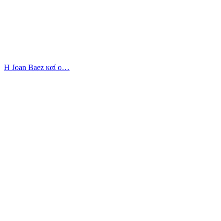
Η Joan Baez καί ο…