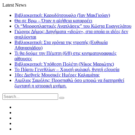
Latest News
Βιβλιοκριτική: Καρυδότσουφλο (Ίαν ΜακΓιούαν)
Θα σε Βρω – Όταν η αλήθεια καταρρέει
Οι “Μορφοπλαστικές Αναπλάσεις” του Κώστα Ευαγγελάτου
Γιώργος Δήμος: Διηγήματα «ιδεών», στα οποία οι ιδέες δεν
αναλύονται
Βιβλιοκριτική: Στα χρόνια της ντροπής (Ευθυμία
Αθανασιάδου)
Τι θα δούμε την Πέμπτη (6/8) στις κινηματογραφικές
αίθουσες
Βιβλιοκριτική: Υπόθεση Πολέτη (Νίκος Μαριώτης)
Το Πάρτυ Γενεθλίων – Χρυσή φυλακή, θνητή εξουσία
10ες Διεθνείς Μουσικές Ημέρες Καλαμάτας
Αιμίλιος Σαμόλης: Προσπαθώ όσο μπορώ να διατηρηθεί
ζωντανή η ιστορική μνήμη.
Search
for:
Facebook
Twitter
Instagram
LinkedIn
Youtube