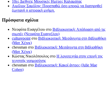
10ες Διεθνείς Μουσικές Ημέρες Καλαμάτας
Αιμίλιος Σαμόλης: Προσπαθώ όσο μπορώ να διατηρηθεί
ζωντανή η ιστορική μνήμη.
Πρόσφατα σχόλια
Νεοφύτα Ευαγγέλου
στο
Βιβλιοκριτική: Απόδραση από τις
σιωπές (Νεοφύτα Ευαγγέλου)
culturepoint
στο
Βιβλιοκριτική: Μεσάνυχτα στη βιβλιοθήκη
(Ματ Χέιγκ)
chessman
στο
Βιβλιοκριτική: Μεσάνυχτα στη βιβλιοθήκη
(Ματ Χέιγκ)
Κώστας Νικολόπουλος
στο
Η λογοτεχνία στην εποχή της
τεχνητής νοημοσύνης
chessman
στο
Βιβλιοκριτική: Κακοί άντρες (Julie Mae
Cohen)