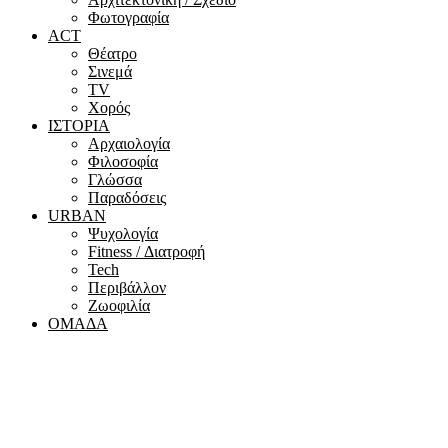
Φωτογραφία
ACT
Θέατρο
Σινεμά
ΤV
Χορός
ΙΣΤΟΡΙΑ
Αρχαιολογία
Φιλοσοφία
Γλώσσα
Παραδόσεις
URBAN
Ψυχολογία
Fitness / Διατροφή
Tech
Περιβάλλον
Ζωοφιλία
ΟΜΑΔΑ