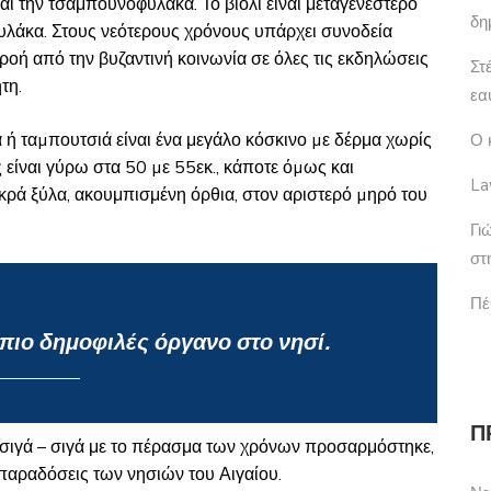
ι την τσαμπουνοφυλάκα. Το βιολί είναι μεταγενέστερο
δη
φυλάκα. Στους νεότερους χρόνους υπάρχει συνοδεία
ροή από την βυζαντινή κοινωνία σε όλες τις εκδηλώσεις
Στ
τη.
εα
 ή ταµπουτσιά είναι ένα μεγάλο κόσκινο µε δέρμα χωρίς
Ο 
 είναι γύρω στα 50 µε 55εκ., κάποτε όµως και
La
μικρά ξύλα, ακουμπισμένη όρθια, στον αριστερό µηρό του
Γι
στ
Πέ
ο πιο δημοφιλές όργανο στο νησί.
Π
ο σιγά – σιγά με το πέρασμα των χρόνων προσαρμόστηκε,
 παραδόσεις των νησιών του Αιγαίου.