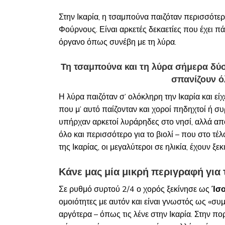
Στην Ικαρία, η τσαμπούνα παιζόταν περισσότερ
Φούρνους. Είναι αρκετές δεκαετίες που έχει πάψ
όργανο όπως συνέβη με τη λύρα.
Τη τσαμπούνα και τη λύρα σήμερα δύσκ
σπανίζουν ό
Η λύρα παιζόταν σ’ ολόκληρη την Ικαρία και ε
που μ’ αυτό παίζονταν και χοροί πηδηχτοί ή συ
υπήρχαν αρκετοί λυράρηδες στο νησί, αλλά από 
όλο και περισσότερο για το βιολί – που στο τέ
της Ικαρίας, οι μεγαλύτεροι σε ηλικία, έχουν ξε
Κάνε μας μία μικρή περιγραφή για τ
Σε ρυθμό συρτού 2/4 ο χορός ξεκίνησε ως
Ίσο
ομοιότητες με αυτόν και είναι γνωστός ως «συ
αργότερα – όπως τις λένε στην Ικαρία. Στην πο