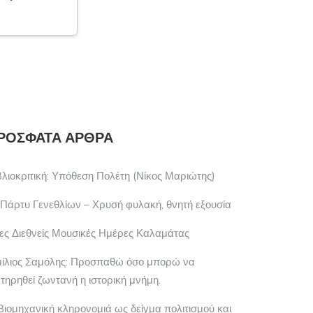
ΡΌΣΦΑΤΑ ΆΡΘΡΑ
βλιοκριτική: Υπόθεση Πολέτη (Νίκος Μαριώτης)
 Πάρτυ Γενεθλίων – Χρυσή φυλακή, θνητή εξουσία
ες Διεθνείς Μουσικές Ημέρες Καλαμάτας
μίλιος Σαμόλης: Προσπαθώ όσο μπορώ να
ατηρηθεί ζωντανή η ιστορική μνήμη.
Βιομηχανική κληρονομιά ως δείγμα πολιτισμού και