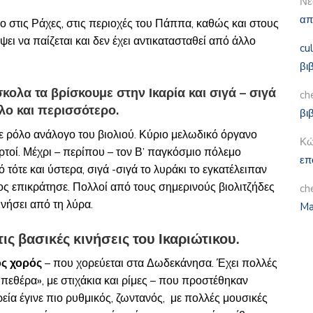
Νε
απ
ο στις Ράχες, στις περιοχές του Πάππα, καθώς και στους
ει να παίζεται και δεν έχει αντικατασταθεί από άλλο
cu
βι
ολα τα βρίσκουμε στην Ικαρία και σιγά – σιγά
ch
λο και περισσότερο.
βι
ίχε ρόλο ανάλογο του βιολιού. Κύριο μελωδικό όργανο
Κώ
ρτοί. Μέχρι – περίπου – τον Β’ παγκόσμιο πόλεμο
επ
τότε και ύστερα, σιγά -σιγά το λυράκι το εγκατέλειπαν
λος επικράτησε. Πολλοί από τους σημερινούς βιολιτζήδες
ch
κινήσει από τη λύρα.
Ma
ις βασικές κινήσεις του Ικαριώτικου
.
ς χορός
– που χορεύεται στα Δωδεκάνησα. Έχει πολλές
μπεθέρα», με στιχάκια και ρίμες – που προστέθηκαν
ρεία έγινε πιο ρυθμικός, ζωντανός, με πολλές μουσικές