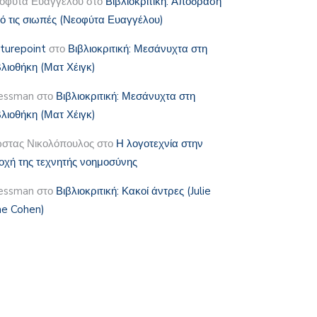
οφύτα Ευαγγέλου
στο
Βιβλιοκριτική: Απόδραση
ό τις σιωπές (Νεοφύτα Ευαγγέλου)
lturepoint
στο
Βιβλιοκριτική: Μεσάνυχτα στη
βλιοθήκη (Ματ Χέιγκ)
essman
στο
Βιβλιοκριτική: Μεσάνυχτα στη
βλιοθήκη (Ματ Χέιγκ)
στας Νικολόπουλος
στο
Η λογοτεχνία στην
οχή της τεχνητής νοημοσύνης
essman
στο
Βιβλιοκριτική: Κακοί άντρες (Julie
e Cohen)