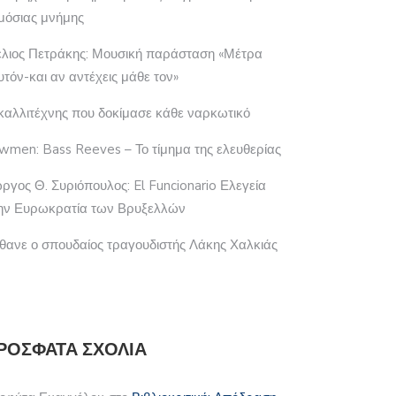
μόσιας μνήμης
έλιος Πετράκης: Μουσική παράσταση «Μέτρα
υτόν-και αν αντέχεις μάθε τον»
καλλιτέχνης που δοκίμασε κάθε ναρκωτικό
wmen: Bass Reeves – Το τίμημα της ελευθερίας
ώργος Θ. Συριόπουλος: El Funcionario Ελεγεία
ην Ευρωκρατία των Βρυξελλών
θανε ο σπουδαίος τραγουδιστής Λάκης Χαλκιάς
ΡΌΣΦΑΤΑ ΣΧΌΛΙΑ