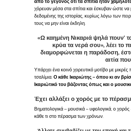
από το γεγονός ότι τα σπίτια ήταν χαμηλο
χόρευαν μέσα στα σπίτια και έσκυβαν ώστε να μ
δεδομένης της ιστορίας, κυρίως λόγω των πε
τους να μην είναι έκδηλη.
«Ω καημένη Νικαριά ψηλά πουν’ τα
κρύα τα νερά σου», λέει το 
διαμορφώνεται η παράδοση, έστω
αιτία πο
Υπάρχει ένα κοινό χορευτικό μοτίβο με μικρές
τσαλίμια.
Ο
κάθε Ικαριώτης – όπου κι αν βρί
Ικαριώτικό του βάζοντας όπως και ο μουσικ
Έχει αλλάξει ο χορός με το πέρασ
Βηματολογικά – μουσικά – υφολογικά, ο χορός 
κάθε τι στο πέρασμα των χρόνων.
Άλλοτε συμβαδίζει με την εποχή και τ