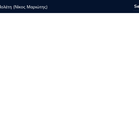
Πολέτη (Νίκος Μαριώτης)
ρυσή φυλακή, θνητή εξουσία
 Ημέρες Καλαμάτας
παθώ όσο μπορώ να διατηρηθεί ζωντανή η ιστορική
ιά ως δείγμα πολιτισμού και δημόσιας μνήμης
κή παράσταση «Μέτρα εαυτόν-και αν αντέχεις μάθε τον»
μασε κάθε ναρκωτικό
Το τίμημα της ελευθερίας
 El Funcionario Ελεγεία στην Ευρωκρατία των