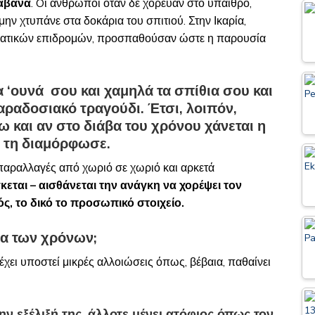
τάβανα
. Oι άνθρωποι όταν δε χόρευαν στο ύπαιθρο,
ην χτυπάνε στα δοκάρια του σπιτιού. Στην Ικαρία,
ιρατικών επιδρομών, προσπαθούσαν ώστε η παρουσία
 ‘ουνά σου και χαμηλά τα σπίθια σου και
παραδοσιακό τραγούδι. Έτσι, λοιπόν,
 και αν στο διάβα του χρόνου χάνεται η
υ τη διαμόρφωσε.
 παραλλαγές από χωριό σε χωριό και αρκετά
σκεται – αισθάνεται την ανάγκη να χορέψει τον
ός, το δικό το προσωπικό στοιχείο.
μα των χρόνων;
έχει υποστεί μικρές αλλοιώσεις όπως, βέβαια, παθαίνει
ην εξέλιξή της, άλλοτε μένει ατόφιος όπως τον