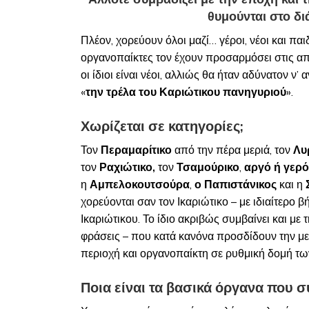
θυμούνται στο δι
Πλέον, χορεύουν όλοι μαζί… γέροι, νέοι και πα
οργανοπαίκτες τον έχουν προσαρμόσει στις απα
οι ίδιοι είναι νέοι, αλλιώς θα ήταν αδύνατον ν’ 
«
την τρέλα του Καριώτικου πανηγυριού
».
Χωρίζεται σε κατηγορίες;
Τον
Περαμαρίτικο
από την πέρα μεριά, τον
Λυ
τον
Ραχιώτικο,
τον
Τσαμούρικο
,
αργό ή γερό
η
Αμπελοκουτσούρα
,
ο Παπιστάνικος
και η
χορεύονται σαν τον Ικαριώτικο – με ιδιαίτερο
Ικαριώτικου. Το ίδιο ακριβώς συμβαίνει και με
φράσεις – που κατά κανόνα προσδίδουν την μ
περιοχή και οργανοπαίκτη σε ρυθμική δομή τω
Ποια είναι τα βασικά όργανα που σ