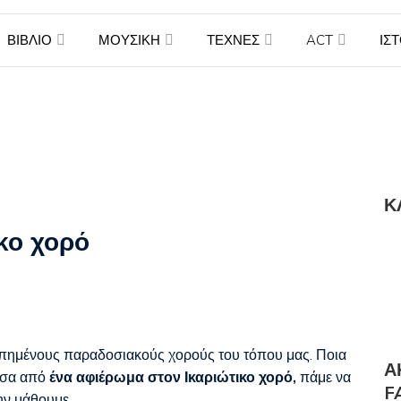
γουδιστής Λάκης Χαλκιάς
ΒΙΒΛΙΟ
ΜΟΥΣΙΚΗ
ΤΕΧΝΕΣ
ACT
ΙΣ
Κ
κο χορό
απημένους παραδοσιακούς χορούς του τόπου μας. Ποια
Α
Μέσα από
ένα αφιέρωμα στον Ικαριώτικο χορό,
πάμε να
F
ην μάθουμε.