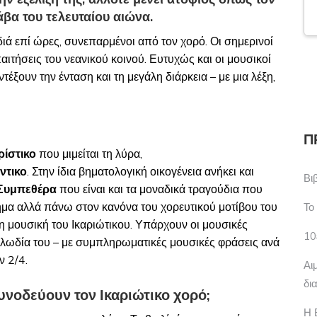
άβα του τελευταίου αιώνα.
ιδιά επί ώρες, συνεπαρμένοι από τον χορό. Οι σημερινοί
ιτήσεις του νεανικού κοινού. Ευτυχώς και οι μουσικοί
αντέξουν την ένταση και τη μεγάλη διάρκεια – με μια λέξη,
Π
ρίστικο
που μιμείται τη λύρα,
ντικο
. Στην ίδια βηματολογική οικογένεια ανήκει και
Βι
Συμπεθέρα
που είναι και τα μοναδικά τραγούδια που
 βήμα αλλά πάνω στον κανόνα του χορευτικού μοτίβου του
Το
 τη μουσική του Ικαριώτικου. Υπάρχουν οι μουσικές
10
ελωδία του – με συμπληρωματικές μουσικές φράσεις ανά
ν 2/4.
Αι
δι
υνοδεύουν τον Ικαριώτικο χορό;
Η 