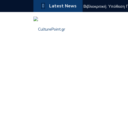
Latest News
Βιβλιοκριτική: Υπόθεση 
Το Πάρτυ Γενεθλίων – Χ
10ες Διεθνείς Μουσικές
Αιμίλιος Σαμόλης: Προσ
μνήμη.
Η Βιομηχανική κληρονομ
Στέλιος Πετράκης: Μουσι
Ο καλλιτέχνης που δοκί
Lawmen: Bass Reeves – 
Γιώργος Θ. Συριόπουλος:
Βρυξελλών