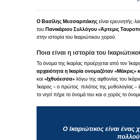
Ο Βασίλης Μεσσαριτάκης
είναι ερευνητής-λ
του
Πανικάριου Συλλόγου «Άρτεμις Ταυροπ
στην ιστορία του Ικαριώτικου χορού.
Ποια είναι η ιστορία του Ικαριώτικ
Το όνομα της Ικαρίας προέρχεται από τον Ίκαρ
αρχαιότητα η Ικαρία ονομαζόταν «Μάκρις» κ
και
«Ιχθυόεσσα»
λόγω της αφθονίας του Ικάρι
Ίκαρος – ο πρώτος πιλότος της μυθολογίας – έ
το νησί πήρε το όνομά του και ο χορός το όνομ
Ο Ικαριώτικος είναι ένας 
πολλού