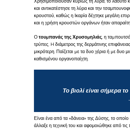
Χρησιμοποιούσαν κυρίως τη λύρα, το λαούτο κα
και αντικατέστησε τη λύρα και την τσαμπουνο
κρουστού, καθώς η Ικαρία δέχτηκε μεγάλη επιρ
και η χρήση κρουστών οργάνων ήταν απαραίτη
Ο
τουµπανάς της Χρυσοµηλιάς
, η ταµπουτσά
τρύπες. H διάμετρος της δερμάτινης επιφάνειας
μικρότερη. Παίζεται µε τα δυο χέρια ή µε δυο 
καθισμένου οργανοπαίχτη.
Το βιολί είναι σήμερα τ
Είναι ένα από τα «δάνεια» της Δύσης, το οποί
άλλαξε η τεχνική του και αφομοιώθηκε από τις