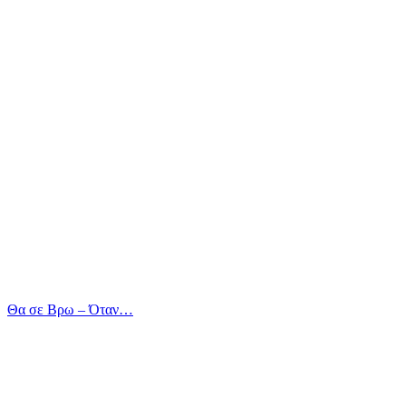
Θα σε Βρω – Όταν…