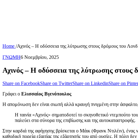
Home
/
Αχινός – Η οδύσσεια της λύτρωσης στους δρόμους του Λονδ
ΓΝΩΜΗ
6 Νοεμβρίου, 2025
Αχινός – Η οδύσσεια της λύτρωσης στους 
Share on Facebook
Share on Twitter
Share on Linkedin
Share on Pinter
Γράφει ο
Ελισσαίος Βγενόπουλος
Η απομόνωση δεν είναι σιωπή αλλά κραυγή πνιγμένη στην άσφαλτο, ό
Η ταινία «Αχινός» σηματοδοτεί το σκηνοθετικό ντεμπούτο του
παλεύει στα σύνορα της επιβίωσης και της αυτοκαταστροφής.
Στην καρδιά της αφήγησης βρίσκεται ο Μάικ (Φρανκ Ντιλέιν), ένας 
καθοδική πορεία εξαιτίας της εξάρτησής του από ουσίες. Η πόλη δε