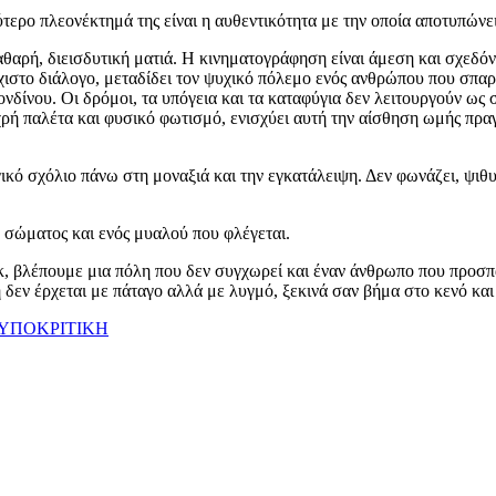
ύτερο πλεονέκτημά της είναι η αυθεντικότητα με την οποία αποτυπώνε
αθαρή, διεισδυτική ματιά. Η κινηματογράφηση είναι άμεση και σχεδόν
άχιστο διάλογο, μεταδίδει τον ψυχικό πόλεμο ενός ανθρώπου που σπα
Λονδίνου. Οι δρόμοι, τα υπόγεια και τα καταφύγια δεν λειτουργούν ω
ρή παλέτα και φυσικό φωτισμό, ενισχύει αυτή την αίσθηση ωμής πραγμ
 σχόλιο πάνω στη μοναξιά και την εγκατάλειψη. Δεν φωνάζει, ψιθυρίζ
υ σώματος και ενός μυαλού που φλέγεται.
, βλέπουμε μια πόλη που δεν συγχωρεί και έναν άνθρωπο που προσπαθ
 δεν έρχεται με πάταγο αλλά με λυγμό, ξεκινά σαν βήμα στο κενό και
ΥΠΟΚΡΙΤΙΚΗ