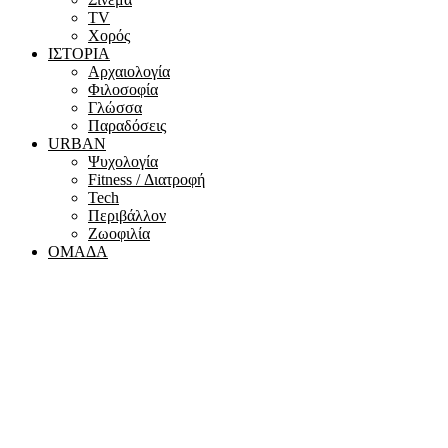
ΤV
Χορός
ΙΣΤΟΡΙΑ
Αρχαιολογία
Φιλοσοφία
Γλώσσα
Παραδόσεις
URBAN
Ψυχολογία
Fitness / Διατροφή
Tech
Περιβάλλον
Ζωοφιλία
ΟΜΑΔΑ