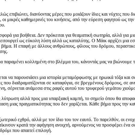
πλώς επιβιώνει, διανύοντας μέρες που μοιάζουν ίδιες και νύχτες που 
ας, οι μικρές καθημερινές του κινήσεις, από την εύρεση φαγητού ως 
ου.
φορά για βοήθεια. Δεν πρόκειται για θεαματική σωτηρία, αλλά για μι
λειτουργεί ως εύκολη λύση αλλά ως καταλύτης. Ο Μάικ αρχίζει μια ε
βήμα. Η επαφή με άλλους ανθρώπους, φίλους του δρόμου, περαστικού
σης.
παραμένει κολλημένη στο βλέμμα του, κάνοντάς μας να βιώνουμε τη 
εται να παρουσιάσει μια ιστορία μεταμόρφωσης με ηρωικά τόξα και σω
ς που διαδραματίζονται σε καταφύγια, σε βρεγμένους δρόμους, σε αν
νη, σέρνεται ανάμεσα στις ραφές αυτού του τρυφερού γεμάτου χιούμ
ή λύτρωση αλλά προς μια υπαρξιακή καμπή, το σημείο όπου θα αποφασ
ταση μιας πραγματικότητας που δεν χαρίζεται. Κάθε βήμα προς την κα
τερικό εχθρό, αλλά με τον ίδιο του τον εαυτό. Το παρελθόν, οι ενοχ
ίκινσον κρατά την αφήγηση ανοιχτή, αρνούμενος να προσφέρει ένα σαφ
δρόμι που απαιτεί επιλογή.