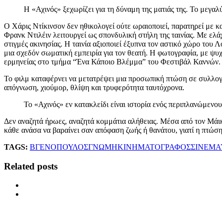
Η «Αχινός» ξεχωρίζει για τη δύναμη της ματιάς της. Το μεγαλ
Ο Χάρις Ντίκινσον δεν ηθικολογεί ούτε ωραιοποιεί, παρατηρεί με κ
Φρανκ Ντιλέιν λειτουργεί ως σπονδυλική στήλη της ταινίας. Με ελ
στιγμές ακινησίας. Η ταινία αξιοποιεί έξυπνα τον αστικό χώρο του 
μια σχεδόν σωματική εμπειρία για τον θεατή. Η φωτογραφία, με ψυχ
ερμηνείας στο τμήμα “Ένα Κάποιο Βλέμμα” του Φεστιβάλ Καννών.
Το φιλμ καταφέρνει να μετατρέψει μια προσωπική πτώση σε συλλογικό
απόγνωση, χιούμορ, θλίψη και τρυφερότητα ταυτόχρονα.
Το «Αχινός» εν κατακλείδι είναι ιστορία ενός περιπλανώμενο
Δεν αναζητά ήρωες, αναζητά κομμάτια αλήθειας. Μέσα από τον Μάικ
κάθε ανάσα να βαραίνει σαν απόφαση ζωής ή θανάτου, γιατί η πτώση
TAGS:
ΒΓΕΝΟΠΟΥΛΟΣ
ΓΝΩΜΗ
ΚΙΝΗΜΑΤΟΓΡΑΦΟΣ
ΣΙΝΕΜΑ
Related posts