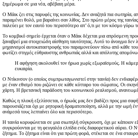
ξημέρωμα σε μια νέα, αβέβαιη μέρα.
Ο Μάικ ζει στις παρυφές της κοινωνίας. Δεν αναζητά πια σωτηρία, α
παραμένει θολό, μα βαραίνει σαν λίθος. Στο πρώτο μέρος της ταινί
παλεύει με τον εαυτό του περισσότερο απ’ ό,τι με τον κόσμο γύρω τ
Το κομβικό σημείο έρχεται όταν ο Μάικ δέχεται μια απρόσμενη προσ
ξαναβρεί μια στοιχειώδη αίσθηση ταυτότητας. Αυτό το άνοιγμα δεν 
μηχανισμοί αυτοκαταστροφής του παραμονεύουν πίσω από κάθε του 
φωτίζει στιγμές εύθραυστης ανθρωπιάς αλλά και απόλυτης απομόνω
Η αφήγηση ακολουθεί τον ήρωα χωρίς εξωραϊσμούς. Η κάμερα 
ευκαιρία.
Ο Ντίκινσον (ο οποίος συμπρωταγωνιστεί στην ταινία) δεν ενδιαφέρ
με έναν εθισμό που ριζώνει σε κάθε κύτταρο του σώματος. Οι σκηνέ
χάρτη. Η βρετανική παράδοση του κοινωνικού ρεαλισμού, ανανεωμέ
Καθώς η πλοκή εξελίσσεται, ο ήρωάς μας δεν βαδίζει προς μια σαφ
παρουσιάζεται όχι με ρητορική δραματοποίηση, αλλά με την ωμή έν
ανάμεσά τους λεπταίνει όλο και περισσότερο.
Η ταινία κορυφώνεται σε μια σιωπηλή σύγκρουση, όχι με κάποιον εξω
συγκρούονται με τη φευγαλέα ελπίδα ενός διαφορετικού αύριο. Ο Ντ
ζήτημα. Το ζήτημα είναι ότι για πρώτη φορά, στέκεται σε ένα σταυρο