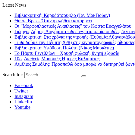
Latest News
Βιβλιοκριτική: Καρυδότσουφλο (Ίαν ΜακΓιούαν)
Θα σε Βρω – Όταν η αλήθεια καταρρέει
Οι “Μορφοπλαστικές Αναπλάσεις” του Κώστα Ευαγγελάτου
Γιώργος Δήμος: Διηγήματα «ιδεών», στα οποία οι ιδέες δεν αν
Βιβλιοκριτική: Στα χρόνια της ντροπής (Ευθυμία Αθανασιάδου
Τι θα δούμε την Πέμπτη (6/8) στις κινηματογραφικές αίθουσες
Βιβλιοκριτική: Υπόθεση Πολέτη (Νίκος Μαριώτης)
Το Πάρτυ Γενεθλίων – Χρυσή φυλακή, θνητή εξουσία
10ες Διεθνείς Μουσικές Ημέρες Καλαμάτας
Αιμίλιος Σαμόλης: Προσπαθώ όσο μπορώ να διατηρηθεί ζωντα
Search for:
Facebook
Twitter
Instagram
LinkedIn
Youtube