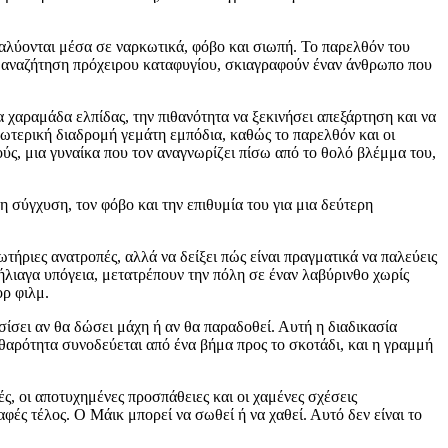
διαλύονται μέσα σε ναρκωτικά, φόβο και σιωπή. Το παρελθόν του
την αναζήτηση πρόχειρου καταφυγίου, σκιαγραφούν έναν άνθρωπο που
α χαραμάδα ελπίδας, την πιθανότητα να ξεκινήσει απεξάρτηση και να
σωτερική διαδρομή γεμάτη εμπόδια, καθώς το παρελθόν και οι
ς, μια γυναίκα που τον αναγνωρίζει πίσω από το θολό βλέμμα του,
σύγχυση, τον φόβο και την επιθυμία του για μια δεύτερη
τήριες ανατροπές, αλλά να δείξει πώς είναι πραγματικά να παλεύεις
ήλιαγα υπόγεια, μετατρέπουν την πόλη σε έναν λαβύρινθο χωρίς
ορ φιλμ.
ίσει αν θα δώσει μάχη ή αν θα παραδοθεί. Αυτή η διαδικασία
θαρότητα συνοδεύεται από ένα βήμα προς το σκοτάδι, και η γραμμή
ές, οι αποτυχημένες προσπάθειες και οι χαμένες σχέσεις
ές τέλος. Ο Μάικ μπορεί να σωθεί ή να χαθεί. Αυτό δεν είναι το