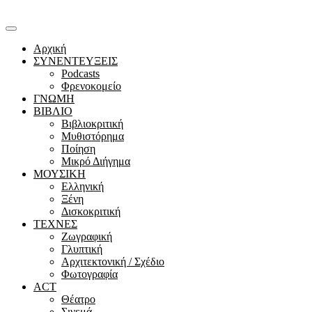
Αρχική
ΣΥΝΕΝΤΕΥΞΕΙΣ
Podcasts
Φρενοκομείο
ΓΝΩΜΗ
ΒΙΒΛΙΟ
Βιβλιοκριτική
Μυθιστόρημα
Ποίηση
Μικρό Διήγημα
ΜΟΥΣΙΚΗ
Ελληνική
Ξένη
Δισκοκριτική
ΤΕΧΝΕΣ
Ζωγραφική
Γλυπτική
Αρχιτεκτονική / Σχέδιο
Φωτογραφία
ACT
Θέατρο
Σινεμά