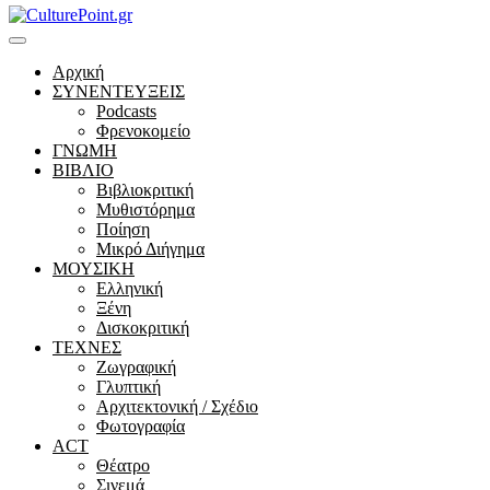
Αρχική
ΣΥΝΕΝΤΕΥΞΕΙΣ
Podcasts
Φρενοκομείο
ΓΝΩΜΗ
ΒΙΒΛΙΟ
Βιβλιοκριτική
Μυθιστόρημα
Ποίηση
Μικρό Διήγημα
ΜΟΥΣΙΚΗ
Ελληνική
Ξένη
Δισκοκριτική
ΤΕΧΝΕΣ
Ζωγραφική
Γλυπτική
Αρχιτεκτονική / Σχέδιο
Φωτογραφία
ACT
Θέατρο
Σινεμά