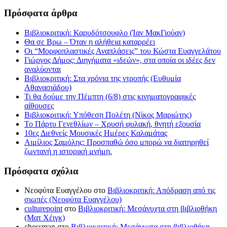
Πρόσφατα άρθρα
Βιβλιοκριτική: Καρυδότσουφλο (Ίαν ΜακΓιούαν)
Θα σε Βρω – Όταν η αλήθεια καταρρέει
Οι “Μορφοπλαστικές Αναπλάσεις” του Κώστα Ευαγγελάτου
Γιώργος Δήμος: Διηγήματα «ιδεών», στα οποία οι ιδέες δεν
αναλύονται
Βιβλιοκριτική: Στα χρόνια της ντροπής (Ευθυμία
Αθανασιάδου)
Τι θα δούμε την Πέμπτη (6/8) στις κινηματογραφικές
αίθουσες
Βιβλιοκριτική: Υπόθεση Πολέτη (Νίκος Μαριώτης)
Το Πάρτυ Γενεθλίων – Χρυσή φυλακή, θνητή εξουσία
10ες Διεθνείς Μουσικές Ημέρες Καλαμάτας
Αιμίλιος Σαμόλης: Προσπαθώ όσο μπορώ να διατηρηθεί
ζωντανή η ιστορική μνήμη.
Πρόσφατα σχόλια
Νεοφύτα Ευαγγέλου
στο
Βιβλιοκριτική: Απόδραση από τις
σιωπές (Νεοφύτα Ευαγγέλου)
culturepoint
στο
Βιβλιοκριτική: Μεσάνυχτα στη βιβλιοθήκη
(Ματ Χέιγκ)
chessman
στο
Βιβλιοκριτική: Μεσάνυχτα στη βιβλιοθήκη