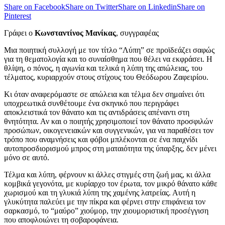
Share on Facebook
Share on Twitter
Share on Linkedin
Share on
Pinterest
Γράφει ο
Κωνσταντίνος Μανίκας
, συγγραφέας
Μια ποιητική συλλογή με τον τίτλο “Λύπη” σε προϊδεάζει σαφώς
για τη θεματολογία και το συναίσθημα που θέλει να εκφράσει. Η
θλίψη, ο πόνος, η αγωνία και τελικά η λύπη της απώλειας, του
τέλματος, κυριαρχούν στους στίχους του Θεόδωρου Ζαφειρίου.
Κι όταν αναφερόμαστε σε απώλεια και τέλμα δεν σημαίνει ότι
υποχρεωτικά συνθέτουμε ένα σκηνικό που περιγράφει
αποκλειστικά τον θάνατο και τις αντιδράσεις απέναντι στη
θνητότητα. Αν και ο ποιητής χρησιμοποιεί τον θάνατο προσφιλών
προσώπων, οικογενειακών και συγγενικών, για να παραθέσει τον
τρόπο που αναμνήσεις και φόβοι μπλέκονται σε ένα παιχνίδι
αυτοπροσδιορισμού μπρος στη ματαιότητα της ύπαρξης, δεν μένει
μόνο σε αυτό.
Τέλμα και λύπη, φέρνουν κι άλλες στιγμές στη ζωή μας, κι άλλα
κομβικά γεγονότα, με κυρίαρχο τον έρωτα, τον μικρό θάνατο κάθε
χωρισμού και τη γλυκιά λύπη της χαμένης λατρείας. Αυτή η
γλυκύτητα παλεύει με την πίκρα και φέρνει στην επιφάνεια τον
σαρκασμό, το “μαύρο” χιούμορ, την χιουμοριστική προσέγγιση
που αποφλοιώνει τη σοβαροφάνεια.