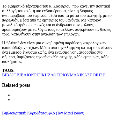
Το εξαιρετικό τέχνασμα του κ. Ζαφειρίου, που κάνει την ποιητική
συλλογή του ακόμη πιο ενδιαφέρουσα, είναι η διαρκής
αντιπαραβολή του τωρινού, μέσα από τα μάτια του αφηγητή, με το
παρελθόν, μέσα από τις εμπειρίες του θανόντα. Με κάποιον
μοναδικό τρόπο οι εποχές και οι άνθρωποι συνομιλούν,
προετοιμάζουν με τα λόγια τους το μέλλον, συγκρίνουν τις θέσεις
τους, καταλήγουν στην ανάλυση των επιλογών.
Η “Λύπη” δεν είναι μια συνηθισμένη παράθεση νεκρολογικών
απαισιόδοξων στίχων. Μέσα από την θλιμμένη οπτική τους δίνουν
ένα έμμεσο έναυσμα ζωής, ένα έναυσμα νοηματοδοσίας στο
σήμερα, θυμίζοντας την αξία κάθε στιγμής, κάθε εμπειρίας, κάθε
αισθήματος.
TAGS:
ΒΙΒΛΙΟ
ΒΙΒΛΙΟΚΡΙΤΙΚΗ
ΖΑΦΕΙΡΙΟΥ
ΜΑΝΙΚΑΣ
ΠΟΙΗΣΗ
Related posts
Βιβλιοκριτική: Καρυδότσουφλο (Ίαν ΜακΓιούαν)