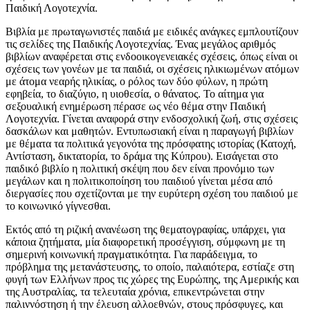
Παιδική Λογοτεχνία.
Βιβλία με πρωταγωνιστές παιδιά με ειδικές ανάγκες εμπλουτίζουν
τις σελίδες της Παιδικής Λογοτεχνίας. Ένας μεγάλος αριθμός
βιβλίων αναφέρεται στις ενδοοικογενειακές σχέσεις, όπως είναι οι
σχέσεις των γονέων με τα παιδιά, οι σχέσεις ηλικιωμένων ατόμων
με άτομα νεαρής ηλικίας, ο ρόλος των δύο φύλων, η πρώτη
εφηβεία, το διαζύγιο, η υιοθεσία, ο θάνατος. Το αίτημα για
σεξουαλική ενημέρωση πέρασε ως νέο θέμα στην Παιδική
Λογοτεχνία. Γίνεται αναφορά στην ενδοσχολική ζωή, στις σχέσεις
δασκάλων και μαθητών. Εντυπωσιακή είναι η παραγωγή βιβλίων
με θέματα τα πολιτικά γεγονότα της πρόσφατης ιστορίας (Κατοχή,
Αντίσταση, δικτατορία, το δράμα της Κύπρου). Εισάγεται στο
παιδικό βιβλίο η πολιτική σκέψη που δεν είναι προνόμιο των
μεγάλων και η πολιτικοποίηση του παιδιού γίνεται μέσα από
διεργασίες που σχετίζονται με την ευρύτερη σχέση του παιδιού με
το κοινωνικό γίγνεσθαι.
Εκτός από τη ριζική ανανέωση της θεματογραφίας, υπάρχει, για
κάποια ζητήματα, μία διαφορετική προσέγγιση, σύμφωνη με τη
σημερινή κοινωνική πραγματικότητα. Για παράδειγμα, το
πρόβλημα της μετανάστευσης, το οποίο, παλαιότερα, εστίαζε στη
φυγή των Ελλήνων προς τις χώρες της Ευρώπης, της Αμερικής και
της Αυστραλίας, τα τελευταία χρόνια, επικεντρώνεται στην
παλιννόστηση ή την έλευση αλλοεθνών, στους πρόσφυγες, και