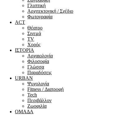
Γλυπτική
Αρχιτεκτονική / Σχέδιο
Φωτογραφία
ACT
Θέατρο
Σινεμά
ΤV
Χορός
ΙΣΤΟΡΙΑ
Αρχαιολογία
Φιλοσοφία
Γλώσσα
Παραδόσεις
URBAN
Ψυχολογία
Fitness / Διατροφή
Tech
Περιβάλλον
Ζωοφιλία
ΟΜΑΔΑ