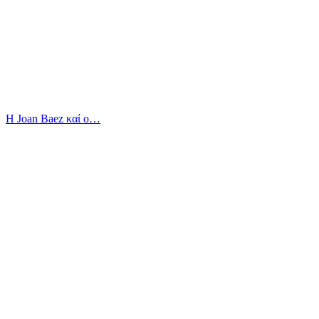
Η Joan Baez καί ο…