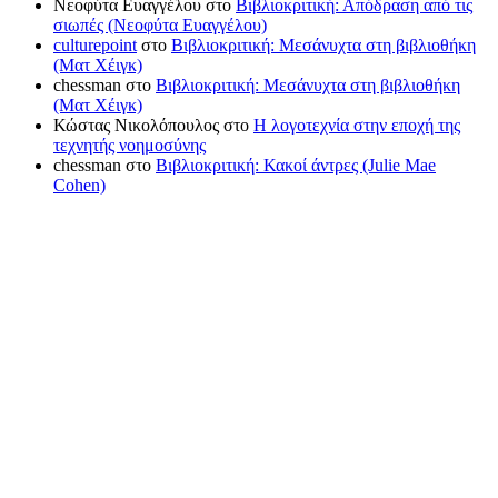
Νεοφύτα Ευαγγέλου
στο
Βιβλιοκριτική: Απόδραση από τις
σιωπές (Νεοφύτα Ευαγγέλου)
culturepoint
στο
Βιβλιοκριτική: Μεσάνυχτα στη βιβλιοθήκη
(Ματ Χέιγκ)
chessman
στο
Βιβλιοκριτική: Μεσάνυχτα στη βιβλιοθήκη
(Ματ Χέιγκ)
Κώστας Νικολόπουλος
στο
Η λογοτεχνία στην εποχή της
τεχνητής νοημοσύνης
chessman
στο
Βιβλιοκριτική: Κακοί άντρες (Julie Mae
Cohen)