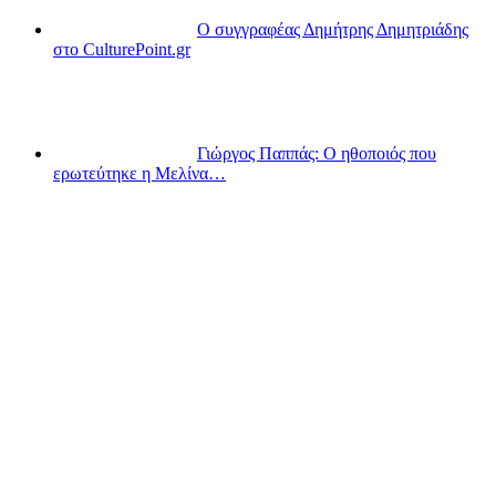
Ο συγγραφέας Δημήτρης Δημητριάδης
στο CulturePoint.gr
Γιώργος Παππάς: Ο ηθοποιός που
ερωτεύτηκε η Μελίνα…