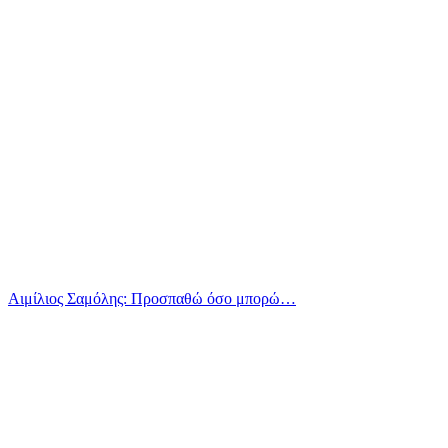
Αιμίλιος Σαμόλης: Προσπαθώ όσο μπορώ…