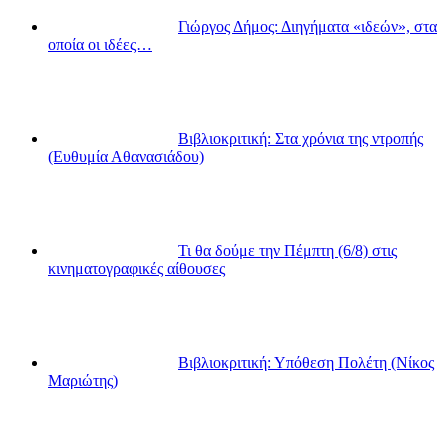
Γιώργος Δήμος: Διηγήματα «ιδεών», στα
οποία οι ιδέες…
Βιβλιοκριτική: Στα χρόνια της ντροπής
(Ευθυμία Αθανασιάδου)
Τι θα δούμε την Πέμπτη (6/8) στις
κινηματογραφικές αίθουσες
Βιβλιοκριτική: Υπόθεση Πολέτη (Νίκος
Μαριώτης)