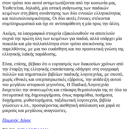
στον τρόπο που αυτοί αντιμετωπίζονται από την κοινωνία μας.
Υιοθετείται, δηλαδή, μία οπτική ανάγνωσης των παιδικών
κειμένων στη βάση συνάντησης των δύο εννοιών ελληνικότητας
και πολυπολιτισμικότητας. Οι δύο αυτές έννοιες στέκονται
συμπληρωματικά και όχι σε αντιπαράθεση η μία προς την άλλη.
Ακόμη, τα λαογραφικά στοιχεία εξακολουθούν να αποτελούν
συχνά την πρώτη ύλη των κειμένων για παιδιά, αλλά υπάρχει μία
ποικιλία και μία πολλαπλότητα στον τρόπο απεικόνισης του
παρελθόντος, με μια πιο ευαίσθητη και πιο προσεκτική γνώση της
ελληνικής λαϊκής παράδοσης.
Είναι, επίσης, βέβαιο ότι ο εορτασμός των διακοσίων χρόνων από
την έναρξη της ελληνικής επανάστασης οδήγησε στη συγγραφή
πολλών και σημαντικών βιβλίων παιδικής λογοτεχνίας, με σκοπό,
χωρίς εθνικές και υπερπατριωτικές εξάρσεις, την ανάδειξη αυτού
του μεγάλου ιστορικού γεγονότος. Η Παιδική Λογοτεχνία
διοχετεύει την ανανεωμένη και επίκαιρη θεματολογία της σε όλα τα
πνευματικά της δημιουργήματα, όπως παραμύθια, ποιήματα,
διηγήματα, μυθιστορήματα, ταξιδιωτική λογοτεχνία, βιβλία
γνώσεων κ.λπ., προσφέροντας αισθητική απόλαυση και χαρά σε
μικρούς και μεγάλους αναγνώστες.
Πρωινός Λόγος