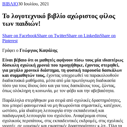
ΒΙΒΛΙΟ
30 Ιουλίου, 2021
Το λογοτεχνικό βιβλίο αχώριστος φίλος
των παιδιών!
Share on Facebook
Share on Twitter
Share on Linkedin
Share on
Pinterest
Γράφει ο
Γεώργιος Καψάλης
Είναι βέβαιο ότι οι μαθητές αφήνουν πίσω τους μία ιδιαιτέρως
δύσκολη σχολική χρονιά που προηγήθηκε, έχοντας στερηθεί,
για μεγάλο χρονικό διάστημα, τη φυσική παρουσία δασκάλων
και συμμαθητών τους,
έχοντας υποχρεωθεί να παρακολουθούν
διαδικτυακά μαθήματα, μέσα από μία πρωτόγνωρη διαδικασία
τόσο για τους ίδιους όσο και για τους δασκάλους τους, ζώντας,
όπως ολόκληρη η κοινωνία, με τον φόβο και την αβεβαιότητα.
Παράλληλα στερήθηκαν μια σειρά από σχολικές δραστηριότητες,
που μπορεί φαινομενικά να μη θεωρούνται σημαντικές, κατέχουν,
ωστόσο, μία ιδιαίτερη λειτουργία στην εκπαιδευτική και
παιδαγωγική λειτουργία του σχολείου. Αναφέρομαι στους
σχολικούς περιπάτους, στις εκπαιδευτικές εκδρομές, στις σχολικές
γιορτές, σε μουσικές και εικαστικές δραστηριότητες κ.λπ.. Όλα τα