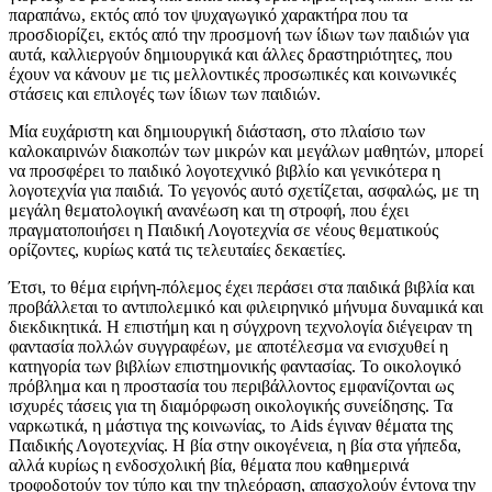
παραπάνω, εκτός από τον ψυχαγωγικό χαρακτήρα που τα
προσδιορίζει, εκτός από την προσμονή των ίδιων των παιδιών για
αυτά, καλλιεργούν δημιουργικά και άλλες δραστηριότητες, που
έχουν να κάνουν με τις μελλοντικές προσωπικές και κοινωνικές
στάσεις και επιλογές των ίδιων των παιδιών.
Μία ευχάριστη και δημιουργική διάσταση, στο πλαίσιο των
καλοκαιρινών διακοπών των μικρών και μεγάλων μαθητών, μπορεί
να προσφέρει το παιδικό λογοτεχνικό βιβλίο και γενικότερα η
λογοτεχνία για παιδιά. Το γεγονός αυτό σχετίζεται, ασφαλώς, με τη
μεγάλη θεματολογική ανανέωση και τη στροφή, που έχει
πραγματοποιήσει η Παιδική Λογοτεχνία σε νέους θεματικούς
ορίζοντες, κυρίως κατά τις τελευταίες δεκαετίες.
Έτσι, το θέμα ειρήνη-πόλεμος έχει περάσει στα παιδικά βιβλία και
προβάλλεται το αντιπολεμικό και φιλειρηνικό μήνυμα δυναμικά και
διεκδικητικά. Η επιστήμη και η σύγχρονη τεχνολογία διέγειραν τη
φαντασία πολλών συγγραφέων, με αποτέλεσμα να ενισχυθεί η
κατηγορία των βιβλίων επιστημονικής φαντασίας. Το οικολογικό
πρόβλημα και η προστασία του περιβάλλοντος εμφανίζονται ως
ισχυρές τάσεις για τη διαμόρφωση οικολογικής συνείδησης. Τα
ναρκωτικά, η μάστιγα της κοινωνίας, το Aids έγιναν θέματα της
Παιδικής Λογοτεχνίας. Η βία στην οικογένεια, η βία στα γήπεδα,
αλλά κυρίως η ενδοσχολική βία, θέματα που καθημερινά
τροφοδοτούν τον τύπο και την τηλεόραση, απασχολούν έντονα την