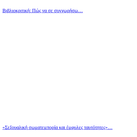
Βιβλιοκριτική: Πώς να σε συγχωρήσω…
«Σεξουαλική σωματεμπορία και έμφυλες ταυτότητες»…