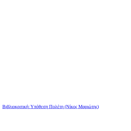
Βιβλιοκριτική: Υπόθεση Πολέτη (Νίκος Μαριώτης)