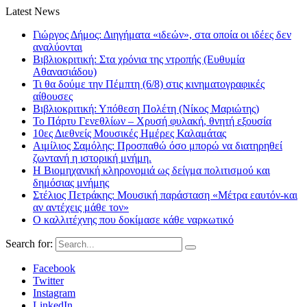
Latest News
Γιώργος Δήμος: Διηγήματα «ιδεών», στα οποία οι ιδέες δεν
αναλύονται
Βιβλιοκριτική: Στα χρόνια της ντροπής (Ευθυμία
Αθανασιάδου)
Τι θα δούμε την Πέμπτη (6/8) στις κινηματογραφικές
αίθουσες
Βιβλιοκριτική: Υπόθεση Πολέτη (Νίκος Μαριώτης)
Το Πάρτυ Γενεθλίων – Χρυσή φυλακή, θνητή εξουσία
10ες Διεθνείς Μουσικές Ημέρες Καλαμάτας
Αιμίλιος Σαμόλης: Προσπαθώ όσο μπορώ να διατηρηθεί
ζωντανή η ιστορική μνήμη.
Η Βιομηχανική κληρονομιά ως δείγμα πολιτισμού και
δημόσιας μνήμης
Στέλιος Πετράκης: Μουσική παράσταση «Μέτρα εαυτόν-και
αν αντέχεις μάθε τον»
Ο καλλιτέχνης που δοκίμασε κάθε ναρκωτικό
Search for:
Facebook
Twitter
Instagram
LinkedIn