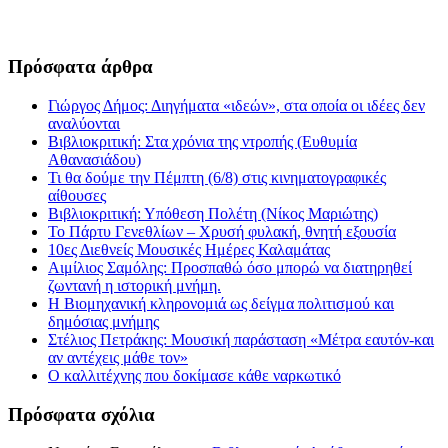
Πρόσφατα άρθρα
Γιώργος Δήμος: Διηγήματα «ιδεών», στα οποία οι ιδέες δεν
αναλύονται
Βιβλιοκριτική: Στα χρόνια της ντροπής (Ευθυμία
Αθανασιάδου)
Τι θα δούμε την Πέμπτη (6/8) στις κινηματογραφικές
αίθουσες
Βιβλιοκριτική: Υπόθεση Πολέτη (Νίκος Μαριώτης)
Το Πάρτυ Γενεθλίων – Χρυσή φυλακή, θνητή εξουσία
10ες Διεθνείς Μουσικές Ημέρες Καλαμάτας
Αιμίλιος Σαμόλης: Προσπαθώ όσο μπορώ να διατηρηθεί
ζωντανή η ιστορική μνήμη.
Η Βιομηχανική κληρονομιά ως δείγμα πολιτισμού και
δημόσιας μνήμης
Στέλιος Πετράκης: Μουσική παράσταση «Μέτρα εαυτόν-και
αν αντέχεις μάθε τον»
Ο καλλιτέχνης που δοκίμασε κάθε ναρκωτικό
Πρόσφατα σχόλια