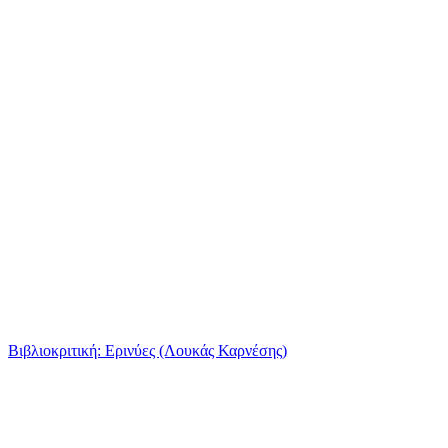
Βιβλιοκριτική: Ερινύες (Λουκάς Καρνέσης)