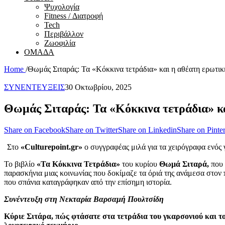
Ψυχολογία
Fitness / Διατροφή
Tech
Περιβάλλον
Ζωοφιλία
ΟΜΑΔΑ
Home
/
Θωμάς Σιταράς: Τα «Κόκκινα τετράδια» και η αθέατη ερωτι
ΣΥΝΕΝΤΕΥΞΕΙΣ
30 Οκτωβρίου, 2025
Θωμάς Σιταράς: Τα «Κόκκινα τετράδια» κ
Share on Facebook
Share on Twitter
Share on Linkedin
Share on Pinter
Στo
«Culturepoint.gr»
ο συγγραφέας μιλά για τα χειρόγραφα ενός γ
Το βιβλίο
«Τα Κόκκινα Τετράδια»
του κυρίου
Θωμά Σιταρά,
που 
παρασκήνια μιας κοινωνίας που δοκίμαζε τα όριά της ανάμεσα στον π
που σπάνια καταγράφηκαν από την επίσημη ιστορία.
Συνέντευξη στη Νεκταρία Βαρσαμή Πουλτσίδη
Κύριε Σιτάρα, πώς φτάσατε στα τετράδια του γκαρσονιού και του