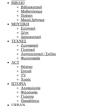
ΒΙΒΛΙΟ
Βιβλιοκριτική
Μυθιστόρημα
Ποίηση
Μικρό Διήγημα
ΜΟΥΣΙΚΗ
Ελληνική
Ξένη
Δισκοκριτική
ΤΕΧΝΕΣ
Ζωγραφική
Γλυπτική
Αρχιτεκτονική / Σχέδιο
Φωτογραφία
ACT
Θέατρο
Σινεμά
ΤV
Χορός
ΙΣΤΟΡΙΑ
Αρχαιολογία
Φιλοσοφία
Γλώσσα
Παραδόσεις
URBAN