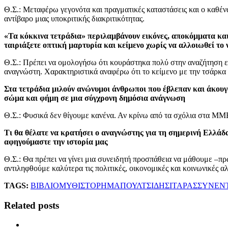
Θ.Σ.: Μεταφέρω γεγονότα και πραγματικές καταστάσεις και ο καθένα
αντίβαρο μιας υποκριτικής διακριτικότητας.
«Τα κόκκινα τετράδια» περιλαμβάνουν εικόνες, αποκόμματα και
ταιριάξετε οπτική μαρτυρία και κείμενο χωρίς να αλλοιωθεί τ
Θ.Σ.: Πρέπει να ομολογήσω ότι κουράστηκα πολύ στην αναζήτηση ει
αναγνώστη. Χαρακτηριστικά αναφέρω ότι το κείμενο με την τσάρκα τ
Στα τετράδια μιλούν ανώνυμοι άνθρωποι που έβλεπαν και άκουγ
σώμα και φήμη σε μια σύγχρονη δημόσια ανάγνωση
Θ.Σ.: Φυσικά δεν θίγουμε κανένα. Αν κρίνω από τα σχόλια στα ΜΜΕ 
Τι θα θέλατε να κρατήσει ο αναγνώστης για τη σημερινή Ελλάδα
αφηγούμαστε την ιστορία μας
Θ.Σ.: Θα πρέπει να γίνει μια συνειδητή προσπάθεια να μάθουμε –π
αντιληφθούμε καλύτερα τις πολιτικές, οικονομικές και κοινωνικές 
TAGS:
ΒΙΒΛΙΟ
ΜΥΘΙΣΤΟΡΗΜΑ
ΠΟΥΛΤΣΙΔΗ
ΣΙΤΑΡΑΣ
ΣΥΝΕΝ
Related posts