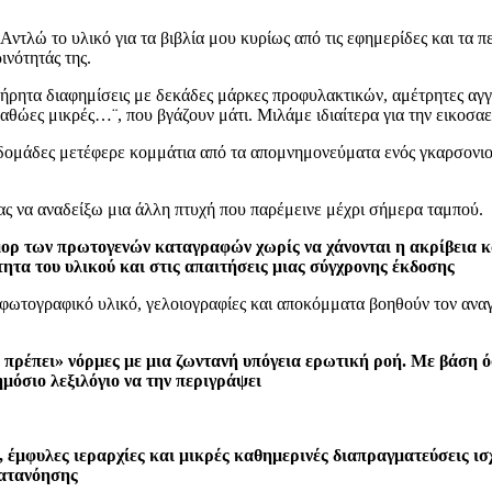
ντλώ το υλικό για τα βιβλία μου κυρίως από τις εφημερίδες και τα π
ινότητάς της.
ρητα διαφημίσεις με δεκάδες μάρκες προφυλακτικών, αμέτρητες αγγελ
 αθώες μικρές…¨, που βγάζουν μάτι. Μιλάμε ιδιαίτερα για την εικοσα
ομάδες μετέφερε κομμάτια από τα απομνημονεύματα ενός γκαρσονιού 
ας να αναδείξω μια άλλη πτυχή που παρέμεινε μέχρι σήμερα ταμπού.
μορ των πρωτογενών καταγραφών χωρίς να χάνονται η ακρίβεια κ
ητα του υλικού και στις απαιτήσεις μιας σύγχρονης έκδοσης
φωτογραφικό υλικό, γελοιογραφίες και αποκόμματα βοηθούν τον αναγν
 πρέπει» νόρμες με μια ζωντανή υπόγεια ερωτική ροή. Με βάση ό
μόσιο λεξιλόγιο να την περιγράψει
, έμφυλες ιεραρχίες και μικρές καθημερινές διαπραγματεύσεις ι
κατανόησης