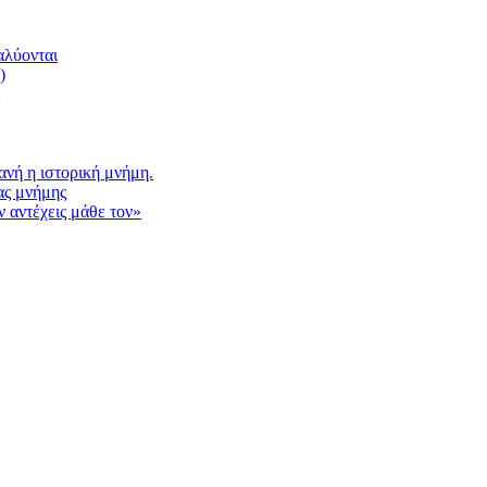
αλύονται
)
νή η ιστορική μνήμη.
ας μνήμης
 αντέχεις μάθε τον»