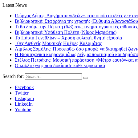
Latest News
Γιώργος Δήμος: Διηγήματα «ιδεών», στα οποία οι ιδέες δεν αν
Βιβλιοκριτική: Στα χρόνια της ντροπής (Ευθυμία Αθανασιάδου
Τι θα δούμε την Πέμπτη (6/8) στις κινηματογραφικές αίθουσες
Βιβλιοκριτική: Υπόθεση Πολέτη (Νίκος Μαριώτης)
Το Πάρτυ Γενεθλίων – Χρυσή φυλακή, θνητή εξουσία
10ες Διεθνείς Μουσικές Ημέρες Καλαμάτας
Αιμίλιος Σαμόλης: Προσπαθώ όσο μπορώ να διατηρηθεί ζωντα
Η Βιομηχανική κληρονομιά ως δείγμα πολιτισμού και δημόσι
Στέλιος Πετράκης: Μουσική παράσταση «Μέτρα εαυτόν-και αν
Ο καλλιτέχνης που δοκίμασε κάθε ναρκωτικό
Search for:
Facebook
Twitter
Instagram
LinkedIn
Youtube