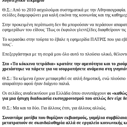
λογοτεχνικό τεκμήριο
Θ.Σ.: Από το 2010 ασχολούμαι συστηματικά με την Αθηναιογραφία. Α
σελίδες διαμορφώνει μια καλή εικόνα της κοινωνίας και της καθημερ
Στην προκειμένη περίπτωση δεν θα μπορούσαν να περάσουν απαρατή
εφημερίδων του είδους ¨Πως οι έκφυλοι γλεντζέδες διαφθείρουν τις
Το κερασάκι στην τούρτα το έβαλε η εφημερίδα ΠΑΤΡΙΣ που για εβδ
τους¨.
Επεξεργάστηκα με τη σειρά μου όλο αυτό το πλούσιο υλικό, θέλοντ
Στο «Τα κόκκινα τετράδια» κρατάτε την αμεσότητα και το χιού
χρειάστηκε να πάρετε για να ισορροπήσετε ανάμεσα στη γνησιότ
Θ.Σ.: Τα κείμενα έχουν μεταφερθεί σε απλή δημοτική, ενώ πλούσιο 
απαραίτητο αφού ήταν διάχυτο παλιά.
Οι σελίδες αναδεικνύουν μια Ελλάδα όπου συνυπάρχουν
οι «καθώς
για μια ήσυχη διαδικασία εκσυγχρονισμού που απλώς δεν είχε δη
Θ.Σ.: Μα και τα δύο. Για άλλους έτσι, για άλλους αλλιώς.
Συναντάμε μοτίβα που θυμίζουν εκβιασμούς, γαμήλια συμβόλαια
μετατραπούν σε σκανδαλοθηρία αλλά σε εργαλείο κοινωνικής 