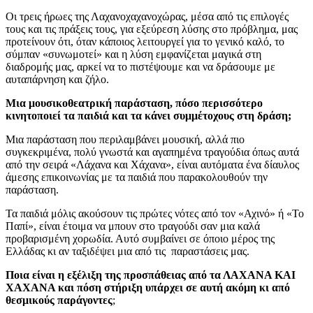
Οι τρεις ήρωες της Λαχανοχαχανοχώρας, μέσα από τις επιλογές
τους και τις πράξεις τους, για εξεύρεση λύσης στο πρόβλημα, μας
προτείνουν ότι, όταν κάποιος λειτουργεί για το γενικό καλό, το
σύμπαν «συνωμοτεί» και η λύση εμφανίζεται μαγικά στη
διαδρομής μας, αρκεί να το πιστέψουμε και να δράσουμε με
αυταπάρνηση και ζήλο.
Μια μουσικοθεατρική παράσταση, πόσο περισσότερο
κινητοποιεί τα παιδιά και τα κάνει συμμέτοχους στη δράση;
Μια παράσταση που περιλαμβάνει μουσική, αλλά πιο
συγκεκριμένα, πολύ γνωστά και αγαπημένα τραγούδια όπως αυτά
από την σειρά «Λάχανα και Χάχανα», είναι αυτόματα ένα δίαυλος
άμεσης επικοινωνίας με τα παιδιά που παρακολουθούν την
παράσταση.
Τα παιδιά μόλις ακούσουν τις πρώτες νότες από τον «Αχινό» ή «Το
Παπί», είναι έτοιμα να μπουν στο τραγούδι σαν μια καλά
προβαρισμένη χορωδία. Αυτό συμβαίνει σε όποιο μέρος της
Ελλάδας κι αν ταξιδέψει μια από τις παραστάσεις μας.
Ποια είναι η εξέλιξη της προσπάθειας από τα ΛΑΧΑΝΑ ΚΑΙ
ΧΑΧΑΝΑ και πόση στήριξη υπάρχει σε αυτή ακόμη κι από
θεσμικούς παράγοντες
;