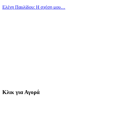
Ελένη Παυλίδου: Η σχέση μου…
Κλικ για Αγορά