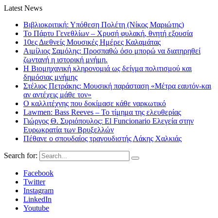
Latest News
Βιβλιοκριτική: Υπόθεση Πολέτη (Νίκος Μαριώτης)
Το Πάρτυ Γενεθλίων – Χρυσή φυλακή, θνητή εξουσία
10ες Διεθνείς Μουσικές Ημέρες Καλαμάτας
Αιμίλιος Σαμόλης: Προσπαθώ όσο μπορώ να διατηρηθεί
ζωντανή η ιστορική μνήμη.
Η Βιομηχανική κληρονομιά ως δείγμα πολιτισμού και
δημόσιας μνήμης
Στέλιος Πετράκης: Μουσική παράσταση «Μέτρα εαυτόν-και
αν αντέχεις μάθε τον»
Ο καλλιτέχνης που δοκίμασε κάθε ναρκωτικό
Lawmen: Bass Reeves – Το τίμημα της ελευθερίας
Γιώργος Θ. Συριόπουλος: El Funcionario Ελεγεία στην
Ευρωκρατία των Βρυξελλών
Πέθανε ο σπουδαίος τραγουδιστής Λάκης Χαλκιάς
Search for:
Facebook
Twitter
Instagram
LinkedIn
Youtube