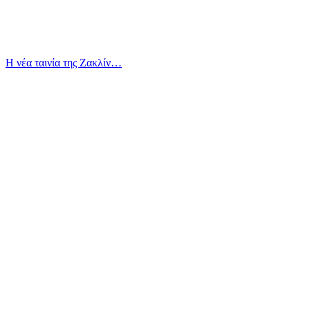
Η νέα ταινία της Ζακλίν…