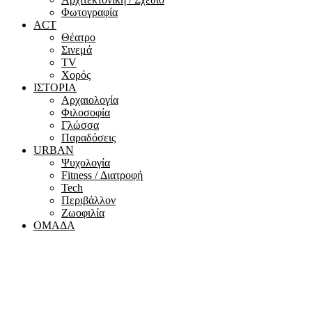
Φωτογραφία
ACT
Θέατρο
Σινεμά
ΤV
Χορός
ΙΣΤΟΡΙΑ
Αρχαιολογία
Φιλοσοφία
Γλώσσα
Παραδόσεις
URBAN
Ψυχολογία
Fitness / Διατροφή
Tech
Περιβάλλον
Ζωοφιλία
ΟΜΑΔΑ