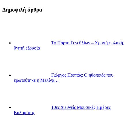
Δημοφιλή άρθρα
Το Πάρτυ Γενεθλίων – Χρυσή φυλακή,
θνητή εξουσία
Γιώργος Παππάς: Ο ηθοποιός που
ερωτεύτηκε η Μελίνα…
10ες Διεθνείς Μουσικές Ημέρες
Καλαμάτας