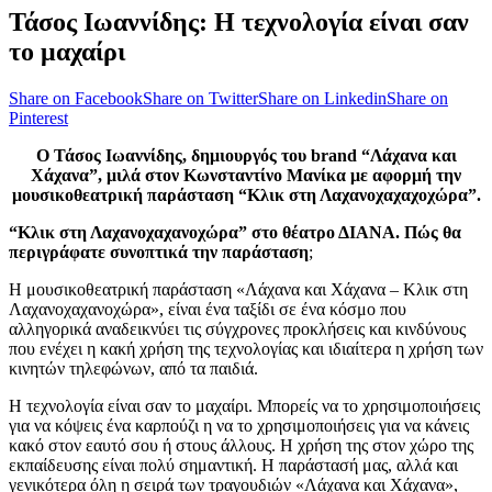
Τάσος Ιωαννίδης: Η τεχνολογία είναι σαν
το μαχαίρι
Share on Facebook
Share on Twitter
Share on Linkedin
Share on
Pinterest
Ο Τάσος Ιωαννίδης, δημιουργός του brand “Λάχανα και
Χάχανα”, μιλά στον Κωνσταντίνο Μανίκα με αφορμή την
μουσικοθεατρική παράσταση “Κλικ στη Λαχανοχαχαχοχώρα”.
“Κλικ στη Λαχανοχαχανοχώρα” στο θέατρο ΔΙΑΝΑ. Πώς θα
περιγράφατε συνοπτικά την παράσταση
;
Η μουσικοθεατρική παράσταση «Λάχανα και Χάχανα – Κλικ στη
Λαχανοχαχανοχώρα», είναι ένα ταξίδι σε ένα κόσμο που
αλληγορικά αναδεικνύει τις σύγχρονες προκλήσεις και κινδύνους
που ενέχει η κακή χρήση της τεχνολογίας και ιδιαίτερα η χρήση των
κινητών τηλεφώνων, από τα παιδιά.
Η τεχνολογία είναι σαν το μαχαίρι. Μπορείς να το χρησιμοποιήσεις
για να κόψεις ένα καρπούζι η να το χρησιμοποιήσεις για να κάνεις
κακό στον εαυτό σου ή στους άλλους. Η χρήση της στον χώρο της
εκπαίδευσης είναι πολύ σημαντική. Η παράστασή μας, αλλά και
γενικότερα όλη η σειρά των τραγουδιών «Λάχανα και Χάχανα»,