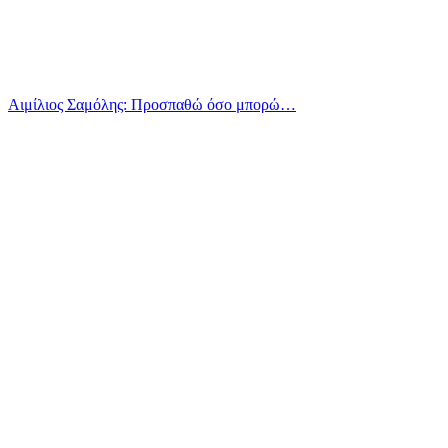
Αιμίλιος Σαμόλης: Προσπαθώ όσο μπορώ…