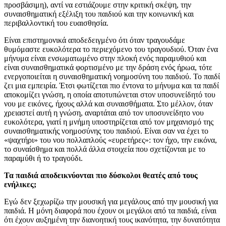
προσβάσιμη), αντί να εστιάζουμε στην κριτική σκέψη, την
συναισθηματική εξέλιξη του παιδιού και την κοινωνική και
περιβαλλοντική του ευαισθησία.
Είναι επιστημονικά αποδεδειγμένο ότι όταν τραγουδάμε
θυμόμαστε ευκολότερα το περιεχόμενο του τραγουδιού. Όταν ένα
μήνυμα είναι ενσωματωμένο στην πλοκή ενός παραμυθιού και
είναι συναισθηματικά φορτισμένο με την δράση ενός ήρωα, τότε
ενεργοποιείται η συναισθηματική νοημοσύνη του παιδιού. Το παιδί
ζει μια εμπειρία. Έτσι φωτίζεται πιο έντονα το μήνυμα και τα παιδί
αποκομίζει γνώση, η οποία αποτυπώνεται στον υποσυνείδητό του
νου με εικόνες, ήχους αλλά και συναισθήματα. Στο μέλλον, όταν
χρειαστεί αυτή η γνώση, αναρτάται από τον υποσυνείδητο νου
ευκολότερα, γιατί η μνήμη υποστηρίζεται από τον μηχανισμό της
συναισθηματικής νοημοσύνης του παιδιού. Είναι σαν να έχει το
«ψαχτήρι» του νου πολλαπλούς «ευρετήρες»: τον ήχο, την εικόνα,
το συναίσθημα και πολλά άλλα στοιχεία που σχετίζονται με το
παραμύθι ή το τραγούδι.
Τα παιδιά αποδεικνύονται πιο δύσκολοι θεατές από τους
ενήλικες;
Εγώ δεν ξεχωρίζω την μουσική για μεγάλους από την μουσική για
παιδιά. Η μόνη διαφορά που έχουν οι μεγάλοι από τα παιδιά, είναι
ότι έχουν αυξημένη την διανοητική τους ικανότητα, την δυνατότητα