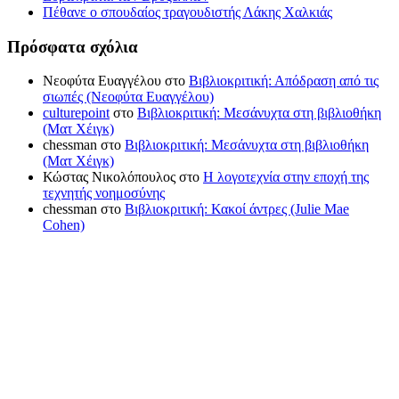
Πέθανε ο σπουδαίος τραγουδιστής Λάκης Χαλκιάς
Πρόσφατα σχόλια
Νεοφύτα Ευαγγέλου
στο
Βιβλιοκριτική: Απόδραση από τις
σιωπές (Νεοφύτα Ευαγγέλου)
culturepoint
στο
Βιβλιοκριτική: Μεσάνυχτα στη βιβλιοθήκη
(Ματ Χέιγκ)
chessman
στο
Βιβλιοκριτική: Μεσάνυχτα στη βιβλιοθήκη
(Ματ Χέιγκ)
Κώστας Νικολόπουλος
στο
Η λογοτεχνία στην εποχή της
τεχνητής νοημοσύνης
chessman
στο
Βιβλιοκριτική: Κακοί άντρες (Julie Mae
Cohen)