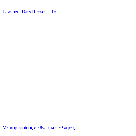
Lawmen: Bass Reeves – Το…
Με κορυφαίους διεθνείς και Έλληνες…