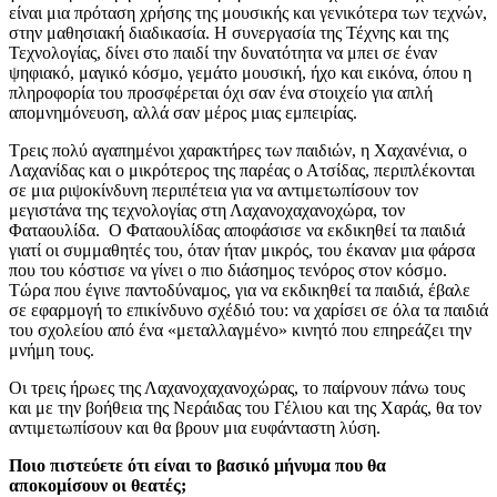
είναι μια πρόταση χρήσης της μουσικής και γενικότερα των τεχνών,
στην μαθησιακή διαδικασία. Η συνεργασία της Τέχνης και της
Τεχνολογίας, δίνει στο παιδί την δυνατότητα να μπει σε έναν
ψηφιακό, μαγικό κόσμο, γεμάτο μουσική, ήχο και εικόνα, όπου η
πληροφορία του προσφέρεται όχι σαν ένα στοιχείο για απλή
απομνημόνευση, αλλά σαν μέρος μιας εμπειρίας.
Τρεις πολύ αγαπημένοι χαρακτήρες των παιδιών, η Χαχανένια, ο
Λαχανίδας και ο μικρότερος της παρέας ο Ατσίδας, περιπλέκονται
σε μια ριψοκίνδυνη περιπέτεια για να αντιμετωπίσουν τον
μεγιστάνα της τεχνολογίας στη Λαχανοχαχανοχώρα, τον
Φαταουλίδα. Ο Φαταουλίδας αποφάσισε να εκδικηθεί τα παιδιά
γιατί οι συμμαθητές του, όταν ήταν μικρός, του έκαναν μια φάρσα
που του κόστισε να γίνει ο πιο διάσημος τενόρος στον κόσμο.
Τώρα που έγινε παντοδύναμος, για να εκδικηθεί τα παιδιά, έβαλε
σε εφαρμογή το επικίνδυνο σχέδιό του: να χαρίσει σε όλα τα παιδιά
του σχολείου από ένα «μεταλλαγμένο» κινητό που επηρεάζει την
μνήμη τους.
Οι τρεις ήρωες της Λαχανοχαχανοχώρας, το παίρνουν πάνω τους
και με την βοήθεια της Νεράιδας του Γέλιου και της Χαράς, θα τον
αντιμετωπίσουν και θα βρουν μια ευφάνταστη λύση.
Ποιο πιστεύετε ότι είναι το βασικό μήνυμα που θα
αποκομίσουν οι θεατές;