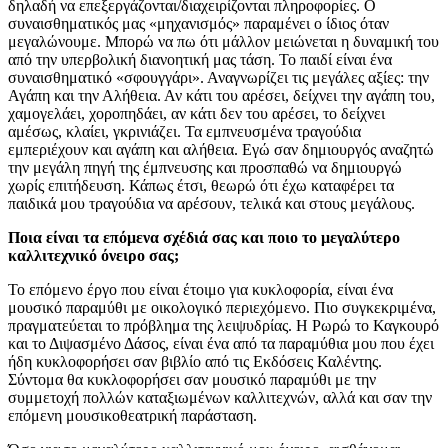
δηλαδή να επεξεργάζονται/διαχειρίζονται πληροφορίες. Ο
συναισθηματικός μας «μηχανισμός» παραμένει ο ίδιος όταν
μεγαλώνουμε. Μπορώ να πω ότι μάλλον μειώνεται η δυναμική του
από την υπερβολική διανοητική μας τάση. Το παιδί είναι ένα
συναισθηματικό «σφουγγάρι». Αναγνωρίζει τις μεγάλες αξίες: την
Αγάπη και την Αλήθεια. Αν κάτι του αρέσει, δείχνει την αγάπη του,
χαμογελάει, χοροπηδάει, αν κάτι δεν του αρέσει, το δείχνει
αμέσως, κλαίει, γκρινιάζει. Τα εμπνευσμένα τραγούδια
εμπεριέχουν και αγάπη και αλήθεια. Εγώ σαν δημιουργός αναζητώ
την μεγάλη πηγή της έμπνευσης και προσπαθώ να δημιουργώ
χωρίς επιτήδευση. Κάπως έτσι, θεωρώ ότι έχω καταφέρει τα
παιδικά μου τραγούδια να αρέσουν, τελικά και στους μεγάλους.
Ποια είναι τα επόμενα σχέδιά σας και ποιο το μεγαλύτερο
καλλιτεχνικό όνειρο σας;
Το επόμενο έργο που είναι έτοιμο για κυκλοφορία, είναι ένα
μουσικό παραμύθι με οικολογικό περιεχόμενο. Πιο συγκεκριμένα,
πραγματεύεται το πρόβλημα της λειψυδρίας. Η Ρωρώ το Καγκουρό
και το Διψασμένο Δάσος, είναι ένα από τα παραμύθια μου που έχει
ήδη κυκλοφορήσει σαν βιβλίο από τις Εκδόσεις Καλέντης.
Σύντομα θα κυκλοφορήσει σαν μουσικό παραμύθι με την
συμμετοχή πολλών καταξιωμένων καλλιτεχνών, αλλά και σαν την
επόμενη μουσικοθεατρική παράσταση.