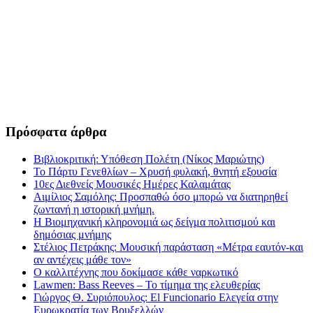
Πρόσφατα άρθρα
Βιβλιοκριτική: Υπόθεση Πολέτη (Νίκος Μαριώτης)
Το Πάρτυ Γενεθλίων – Χρυσή φυλακή, θνητή εξουσία
10ες Διεθνείς Μουσικές Ημέρες Καλαμάτας
Αιμίλιος Σαμόλης: Προσπαθώ όσο μπορώ να διατηρηθεί
ζωντανή η ιστορική μνήμη.
Η Βιομηχανική κληρονομιά ως δείγμα πολιτισμού και
δημόσιας μνήμης
Στέλιος Πετράκης: Μουσική παράσταση «Μέτρα εαυτόν-και
αν αντέχεις μάθε τον»
Ο καλλιτέχνης που δοκίμασε κάθε ναρκωτικό
Lawmen: Bass Reeves – Το τίμημα της ελευθερίας
Γιώργος Θ. Συριόπουλος: El Funcionario Ελεγεία στην
Ευρωκρατία των Βρυξελλών