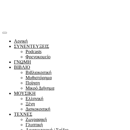
Αρχική
ΣΥΝΕΝΤΕΥΞΕΙΣ
Podcasts
Φρενοκομείο
ΓΝΩΜΗ
ΒΙΒΛΙΟ
Βιβλιοκριτική
Μυθιστόρημα
Ποίηση
Μικρό Διήγημα
ΜΟΥΣΙΚΗ
Ελληνική
Ξένη
Δισκοκριτική
ΤΕΧΝΕΣ
Ζωγραφική
Γλυπτική
Αρχιτεκτονική / Σχέδιο