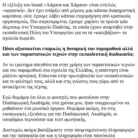
Η εξέλιξη του brand «Λάχανα και Χάχανα» είναι εντελώς
«οργανική». Δεν έχει υπάρξει από μέρους μας κάποια διαφημιστική
καμπάνια, ούτε έχουμε λάβει κάποια επιχορήγηση από κρατικούς
οργανισμούς. Πιο συγκεκριμένα, έχουμε χαρίσει τα πρώτα τρία
άλμπουμ στο Υπουργείο Παιδείας, τα οποία έχουν αναρτηθεί στην
εκπαιδευτική Πύλη του Υπουργείου για να τα «κατεβάζουν» τα
σχολεία δωρεάν.
Πόσο αξιοποιείται επαρκώς η δυναμική του παραμυθιού αλλά
και των παραστατικών τεχνών στην εκπαιδευτική διαδικασία;
Αν το ερώτημα απευθύνεται στην χρήση των παραστατικών τεχνών
και του παραμυθιού στα σχολεία της Ελλάδας, η απάντηση είναι
μάλλον αρνητική. Επίκειται στην πρωτοβουλία των εκπαιδευτικών
και το φιλότιμό τους, αλλά και στις γνώσεις τους γύρω από το
αντικείμενο της τέχνης.
Εγώ θυμάμαι ότι όλοι οι φοιτητές που φοιτούσαν στην
Παιδαγωγική Ακαδημία, στα χρόνια μου, ήταν υποχρεωμένοι να
μαθαίνουν ένα μουσικό όργανο. Θυμάμαι ακόμη, ότι στις
εισαγωγικές εξετάσεις για την Παιδαγωγική Ακαδημία, οι
υποψήφιοι περνούσαν και τεστ φωνητικής.
Δυστυχώς ακόμα βασιζόμαστε στην απομνημόνευση πληροφοριών
και την παπαγαλία (αν και η πληροφορία είναι πανεύκολα