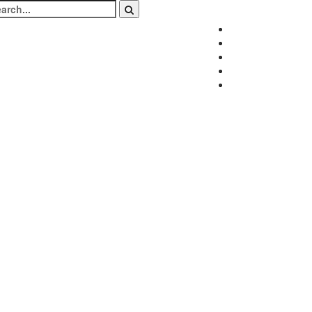
arch
:
Facebook
Twitter
Instagram
LinkedIn
Youtube