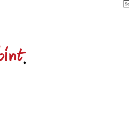
Se
for