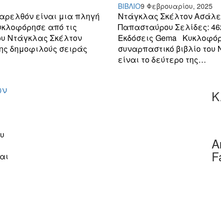
ΒΙΒΛΙΟ
9 Φεβρουαρίου, 2025
παρελθόν είναι μια πληγή
Ντάγκλας Σκέλτον Ασάλε
υκλοφόρησε από τις
Παπασταύρου Σελίδες: 462,
του Ντάγκλας Σκέλτον
Εκδόσεις Gema Κυκλοφόρη
της δημοφιλούς σειράς
συναρπαστικό βιβλίο του
είναι το δεύτερο της…
ων
Κ
ου
Α
F
αι