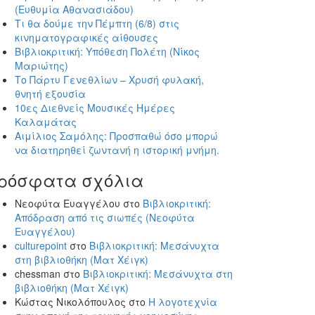
(Ευθυμία Αθανασιάδου)
Τι θα δούμε την Πέμπτη (6/8) στις
κινηματογραφικές αίθουσες
Βιβλιοκριτική: Υπόθεση Πολέτη (Νίκος
Μαριώτης)
Το Πάρτυ Γενεθλίων – Χρυσή φυλακή,
θνητή εξουσία
10ες Διεθνείς Μουσικές Ημέρες
Καλαμάτας
Αιμίλιος Σαμόλης: Προσπαθώ όσο μπορώ
να διατηρηθεί ζωντανή η ιστορική μνήμη.
ρόσφατα σχόλια
Νεοφύτα Ευαγγέλου
στο
Βιβλιοκριτική:
Απόδραση από τις σιωπές (Νεοφύτα
Ευαγγέλου)
culturepoint
στο
Βιβλιοκριτική: Μεσάνυχτα
στη βιβλιοθήκη (Ματ Χέιγκ)
chessman
στο
Βιβλιοκριτική: Μεσάνυχτα στη
βιβλιοθήκη (Ματ Χέιγκ)
Κώστας Νικολόπουλος
στο
Η λογοτεχνία