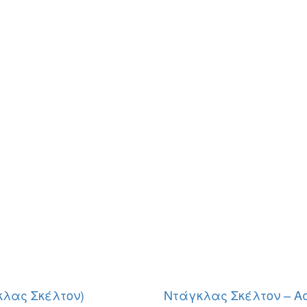
κλας Σκέλτον)
Ντάγκλας Σκέλτον – Α