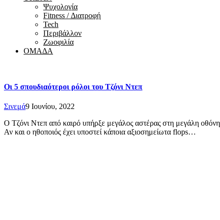
Ψυχολογία
Fitness / Διατροφή
Tech
Περιβάλλον
Ζωοφιλία
ΟΜΑΔΑ
Οι 5 σπουδιαότεροι ρόλοι του Τζόνι Ντεπ
Σινεμά
9 Ιουνίου, 2022
Ο Τζόνι Ντεπ από καιρό υπήρξε μεγάλος αστέρας στη μεγάλη οθόνη,
Αν και ο ηθοποιός έχει υποστεί κάποια αξιοσημείωτα flops…