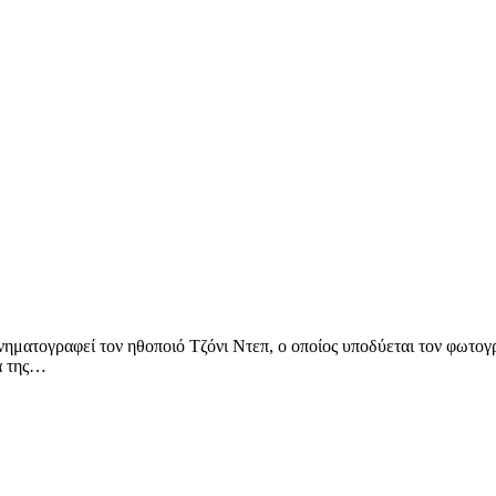
ηματογραφεί τον ηθοποιό Τζόνι Ντεπ, ο οποίος υποδύεται τον φωτογρ
α της…