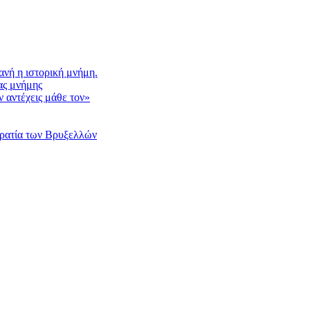
νή η ιστορική μνήμη.
ας μνήμης
 αντέχεις μάθε τον»
κρατία των Βρυξελλών