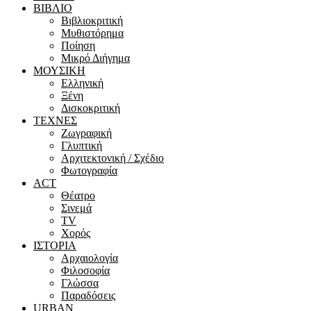
ΒΙΒΛΙΟ
Βιβλιοκριτική
Μυθιστόρημα
Ποίηση
Μικρό Διήγημα
ΜΟΥΣΙΚΗ
Ελληνική
Ξένη
Δισκοκριτική
ΤΕΧΝΕΣ
Ζωγραφική
Γλυπτική
Αρχιτεκτονική / Σχέδιο
Φωτογραφία
ACT
Θέατρο
Σινεμά
ΤV
Χορός
ΙΣΤΟΡΙΑ
Αρχαιολογία
Φιλοσοφία
Γλώσσα
Παραδόσεις
URBAN