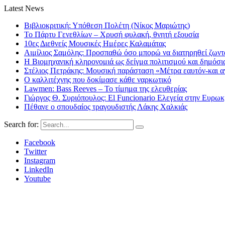
Latest News
Βιβλιοκριτική: Υπόθεση Πολέτη (Νίκος Μαριώτης)
Το Πάρτυ Γενεθλίων – Χρυσή φυλακή, θνητή εξουσία
10ες Διεθνείς Μουσικές Ημέρες Καλαμάτας
Αιμίλιος Σαμόλης: Προσπαθώ όσο μπορώ να διατηρηθεί ζωντα
Η Βιομηχανική κληρονομιά ως δείγμα πολιτισμού και δημόσι
Στέλιος Πετράκης: Μουσική παράσταση «Μέτρα εαυτόν-και αν
Ο καλλιτέχνης που δοκίμασε κάθε ναρκωτικό
Lawmen: Bass Reeves – Το τίμημα της ελευθερίας
Γιώργος Θ. Συριόπουλος: El Funcionario Ελεγεία στην Ευρω
Πέθανε ο σπουδαίος τραγουδιστής Λάκης Χαλκιάς
Search for:
Facebook
Twitter
Instagram
LinkedIn
Youtube