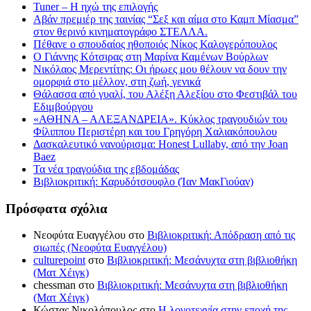
Tuner – Η ηχώ της επιλογής
Αβάν πρεμιέρ της ταινίας “Σεξ και αίμα στο Καμπ Μίασμα”
στον θερινό κινηματογράφο ΣΤΕΛΛΑ.
Πέθανε ο σπουδαίος ηθοποιός Νίκος Καλογερόπουλος
Ο Γιάννης Κότσιρας στη Μαρίνα Καμένων Βούρλων
Νικόλαος Μερεντίτης: Οι ήρωες μου θέλουν να δουν την
ομορφιά στο μέλλον, στη ζωή, γενικά
Θάλασσα από γυαλί, του Αλέξη Αλεξίου στο Φεστιβάλ του
Εδιμβούργου
«ΑΘΗΝΑ – ΑΛΕΞΑΝΔΡΕΙΑ». Κύκλος τραγουδιών του
Φίλιππου Περιστέρη και του Γρηγόρη Χαλιακόπουλου
Δασκαλευτικό νανούρισμα: Honest Lullaby, από την Joan
Baez
Τα νέα τραγούδια της εβδομάδας
Βιβλιοκριτική: Καρυδότσουφλο (Ίαν ΜακΓιούαν)
Πρόσφατα σχόλια
Νεοφύτα Ευαγγέλου
στο
Βιβλιοκριτική: Απόδραση από τις
σιωπές (Νεοφύτα Ευαγγέλου)
culturepoint
στο
Βιβλιοκριτική: Μεσάνυχτα στη βιβλιοθήκη
(Ματ Χέιγκ)
chessman
στο
Βιβλιοκριτική: Μεσάνυχτα στη βιβλιοθήκη
(Ματ Χέιγκ)
Κώστας Νικολόπουλος
στο
Η λογοτεχνία στην εποχή της