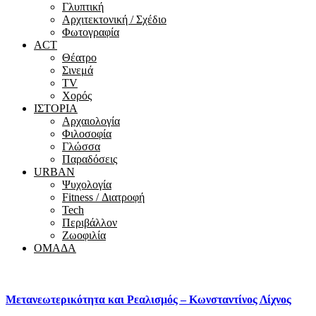
Γλυπτική
Αρχιτεκτονική / Σχέδιο
Φωτογραφία
ACT
Θέατρο
Σινεμά
ΤV
Χορός
ΙΣΤΟΡΙΑ
Αρχαιολογία
Φιλοσοφία
Γλώσσα
Παραδόσεις
URBAN
Ψυχολογία
Fitness / Διατροφή
Tech
Περιβάλλον
Ζωοφιλία
ΟΜΑΔΑ
Μετανεωτερικότητα και Ρεαλισμός – Κωνσταντίνος Λίχνος