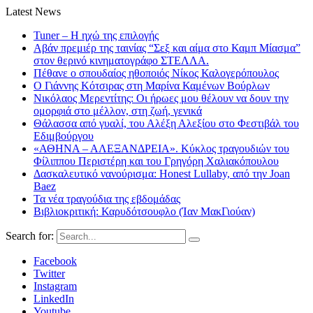
Latest News
Tuner – Η ηχώ της επιλογής
Αβάν πρεμιέρ της ταινίας “Σεξ και αίμα στο Καμπ Μίασμα”
στον θερινό κινηματογράφο ΣΤΕΛΛΑ.
Πέθανε ο σπουδαίος ηθοποιός Νίκος Καλογερόπουλος
Ο Γιάννης Κότσιρας στη Μαρίνα Καμένων Βούρλων
Νικόλαος Μερεντίτης: Οι ήρωες μου θέλουν να δουν την
ομορφιά στο μέλλον, στη ζωή, γενικά
Θάλασσα από γυαλί, του Αλέξη Αλεξίου στο Φεστιβάλ του
Εδιμβούργου
«ΑΘΗΝΑ – ΑΛΕΞΑΝΔΡΕΙΑ». Κύκλος τραγουδιών του
Φίλιππου Περιστέρη και του Γρηγόρη Χαλιακόπουλου
Δασκαλευτικό νανούρισμα: Honest Lullaby, από την Joan
Baez
Τα νέα τραγούδια της εβδομάδας
Βιβλιοκριτική: Καρυδότσουφλο (Ίαν ΜακΓιούαν)
Search for:
Facebook
Twitter
Instagram
LinkedIn
Youtube