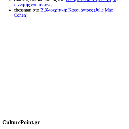
τεχνητής νοημοσύνης
chessman
στο
Βιβλιοκριτική: Κακοί άντρες (Julie Mae
Cohen)
CulturePoint.gr