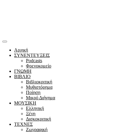
Αρχική
ΣΥΝΕΝΤΕΥΞΕΙΣ
Podcasts
Φρενοκομείο
ΓΝΩΜΗ
ΒΙΒΛΙΟ
Βιβλιοκριτική
Μυθιστόρημα
Ποίηση
Μικρό Διήγημα
ΜΟΥΣΙΚΗ
Ελληνική
Ξένη
Δισκοκριτική
ΤΕΧΝΕΣ
Ζωγραφική