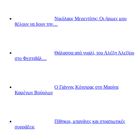
Νικόλαος Μερεντίτης: Οι ήρωες μου
θέλουν να δουν την…
Θάλασσα από γυαλί, του Αλέξη Αλεξίου
στο Φεστιβάλ…
Ο Γιάννης Κότσιρας στη Μαρίνα
Καμένων Βούρλων
Πίθηκοι, μπανάνες και στρατιωτικές
συρράξεις