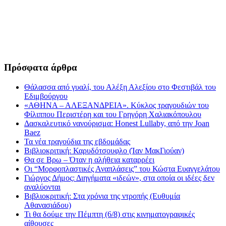
Πρόσφατα άρθρα
Θάλασσα από γυαλί, του Αλέξη Αλεξίου στο Φεστιβάλ του
Εδιμβούργου
«ΑΘΗΝΑ – ΑΛΕΞΑΝΔΡΕΙΑ». Κύκλος τραγουδιών του
Φίλιππου Περιστέρη και του Γρηγόρη Χαλιακόπουλου
Δασκαλευτικό νανούρισμα: Honest Lullaby, από την Joan
Baez
Τα νέα τραγούδια της εβδομάδας
Βιβλιοκριτική: Καρυδότσουφλο (Ίαν ΜακΓιούαν)
Θα σε Βρω – Όταν η αλήθεια καταρρέει
Οι “Μορφοπλαστικές Αναπλάσεις” του Κώστα Ευαγγελάτου
Γιώργος Δήμος: Διηγήματα «ιδεών», στα οποία οι ιδέες δεν
αναλύονται
Βιβλιοκριτική: Στα χρόνια της ντροπής (Ευθυμία
Αθανασιάδου)
Τι θα δούμε την Πέμπτη (6/8) στις κινηματογραφικές
αίθουσες