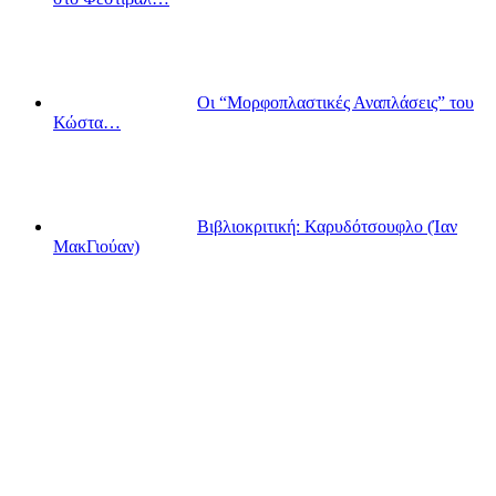
Οι “Μορφοπλαστικές Αναπλάσεις” του
Κώστα…
Βιβλιοκριτική: Καρυδότσουφλο (Ίαν
ΜακΓιούαν)