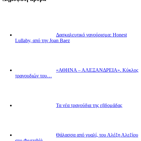
Δασκαλευτικό νανούρισμα: Honest
Lullaby, από την Joan Baez
«ΑΘΗΝΑ – ΑΛΕΞΑΝΔΡΕΙΑ». Κύκλος
τραγουδιών του…
Τα νέα τραγούδια της εβδομάδας
Θάλασσα από γυαλί, του Αλέξη Αλεξίου
στο Φεστιβάλ…