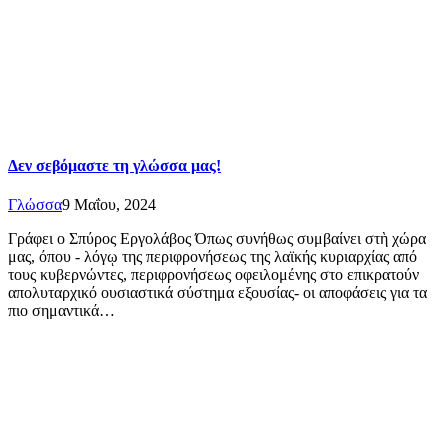
Δεν σεβόμαστε τη γλώσσα μας!
Γλώσσα
9 Μαΐου, 2024
Γράφει ο Σπύρος Εργολάβος Όπως συνήθως συμβαίνει στὴ χώρα
μας, όπου - λόγῳ της περιφρονήσεως της λαϊκής κυριαρχίας από
τους κυβερνώντες, περιφρονήσεως οφειλομένης στο επικρατούν
απολυταρχικό ουσιαστικά σύστημα εξουσίας- οι αποφάσεις για τα
πιο σημαντικά…