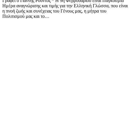
Γράφει ο Γιάννης Ρούντος * Η 9η Φεβρουαρίου είναι Παγκόσμια
Ημέρα αναγνώρισης και τιμής για την Ελληνική Γλώσσα, που είναι
η πνοή ζωής και συνέχειας του Γένους μας, η μήτρα του
Πολιτισμού μας και το…