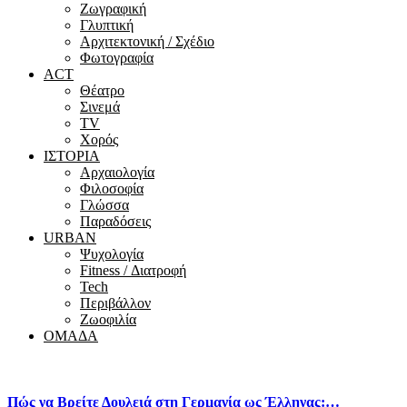
Ζωγραφική
Γλυπτική
Αρχιτεκτονική / Σχέδιο
Φωτογραφία
ACT
Θέατρο
Σινεμά
ΤV
Χορός
ΙΣΤΟΡΙΑ
Αρχαιολογία
Φιλοσοφία
Γλώσσα
Παραδόσεις
URBAN
Ψυχολογία
Fitness / Διατροφή
Tech
Περιβάλλον
Ζωοφιλία
ΟΜΑΔΑ
Πώς να Βρείτε Δουλειά στη Γερμανία ως Έλληνας:…