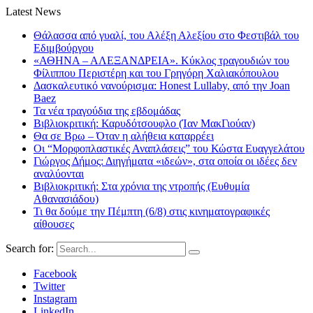
Latest News
Θάλασσα από γυαλί, του Αλέξη Αλεξίου στο Φεστιβάλ του
Εδιμβούργου
«ΑΘΗΝΑ – ΑΛΕΞΑΝΔΡΕΙΑ». Κύκλος τραγουδιών του
Φίλιππου Περιστέρη και του Γρηγόρη Χαλιακόπουλου
Δασκαλευτικό νανούρισμα: Honest Lullaby, από την Joan
Baez
Τα νέα τραγούδια της εβδομάδας
Βιβλιοκριτική: Καρυδότσουφλο (Ίαν ΜακΓιούαν)
Θα σε Βρω – Όταν η αλήθεια καταρρέει
Οι “Μορφοπλαστικές Αναπλάσεις” του Κώστα Ευαγγελάτου
Γιώργος Δήμος: Διηγήματα «ιδεών», στα οποία οι ιδέες δεν
αναλύονται
Βιβλιοκριτική: Στα χρόνια της ντροπής (Ευθυμία
Αθανασιάδου)
Τι θα δούμε την Πέμπτη (6/8) στις κινηματογραφικές
αίθουσες
Search for:
Facebook
Twitter
Instagram
LinkedIn