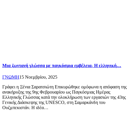
Μια ζωντανή γλώσσα με παγκόσμια εμβέλεια- Η ελληνική…
ΓΝΩΜΗ
15 Νοεμβρίου, 2025
Γράφει η Ξένια Σαρατσιώτη Επικυρώθηκε ομόφωνα η απόφαση της
ανακήρυξης της 9ης Φεβρουαρίου ως Παγκόσμιας Ημέρας
Ελληνικής Γλώσσας κατά την ολοκλήρωση των εργασιών της 43ης
Γενικής Διάσκεψης της UNESCO, στη Σαμαρκάνδη του
Ουζμπεκιστάν. Η ιδέα…