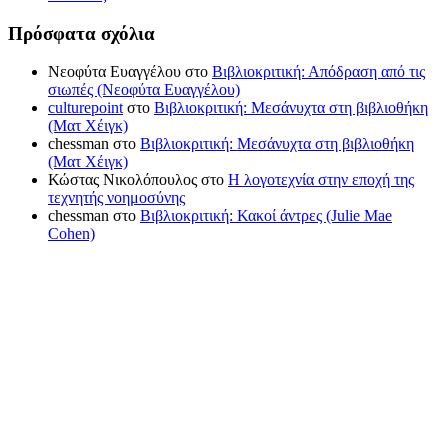
Πρόσφατα σχόλια
Νεοφύτα Ευαγγέλου
στο
Βιβλιοκριτική: Απόδραση από τις
σιωπές (Νεοφύτα Ευαγγέλου)
culturepoint
στο
Βιβλιοκριτική: Μεσάνυχτα στη βιβλιοθήκη
(Ματ Χέιγκ)
chessman
στο
Βιβλιοκριτική: Μεσάνυχτα στη βιβλιοθήκη
(Ματ Χέιγκ)
Κώστας Νικολόπουλος
στο
Η λογοτεχνία στην εποχή της
τεχνητής νοημοσύνης
chessman
στο
Βιβλιοκριτική: Κακοί άντρες (Julie Mae
Cohen)