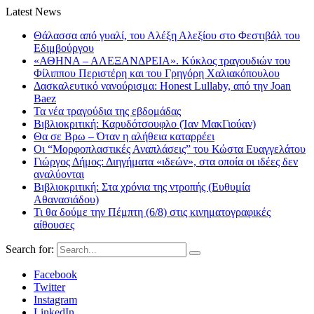
Latest News
Θάλασσα από γυαλί, του Αλέξη Αλεξίου στο Φεστιβάλ του
Εδιμβούργου
«ΑΘΗΝΑ – ΑΛΕΞΑΝΔΡΕΙΑ». Κύκλος τραγουδιών του
Φίλιππου Περιστέρη και του Γρηγόρη Χαλιακόπουλου
Δασκαλευτικό νανούρισμα: Honest Lullaby, από την Joan
Baez
Τα νέα τραγούδια της εβδομάδας
Βιβλιοκριτική: Καρυδότσουφλο (Ίαν ΜακΓιούαν)
Θα σε Βρω – Όταν η αλήθεια καταρρέει
Οι “Μορφοπλαστικές Αναπλάσεις” του Κώστα Ευαγγελάτου
Γιώργος Δήμος: Διηγήματα «ιδεών», στα οποία οι ιδέες δεν
αναλύονται
Βιβλιοκριτική: Στα χρόνια της ντροπής (Ευθυμία
Αθανασιάδου)
Τι θα δούμε την Πέμπτη (6/8) στις κινηματογραφικές
αίθουσες
Search for:
Facebook
Twitter
Instagram
LinkedIn