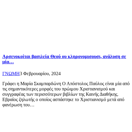
Αρσενοκοίται βασιλεία Θεού ου κληρονομισουσι, ανάλυση σε
μία…
ΓΝΩΜΗ
3 Φεβρουαρίου, 2024
Γράφει η Μαρία Σκαμπαρδώνη Ο Απόστολος Παύλος είναι μία από
τις σημαντικότερες μορφές του πρώιμου Χριστιανισμού και
συγγραφέας των περισσότερων βιβλίων της Καινής Διαθήκης.
Εβραίος ζηλωτής ο οποίος ασπάστηκε το Χριστιανισμό μετά από
φανέρωση του…