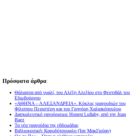
Πρόσφατα άρθρα
Θάλασσα από γυαλί, του Αλέξη Αλεξίου στο Φεστιβάλ του
Εδιμβούργου
«ΑΘΗΝΑ – ΑΛΕΞΑΝΔΡΕΙΑ». Κύκλος τραγουδιών του
Φίλιππου Περιστέρη και του Γρηγόρη Χαλιακόπουλου
Δασκαλευτικό νανούρισμα: Honest Lullaby, από την Joan
Baez
Τα νέα τραγούδια της εβδομάδας
Βιβλιοκριτική: Καρυδότσουφλο (Ίαν ΜακΓιούαν)