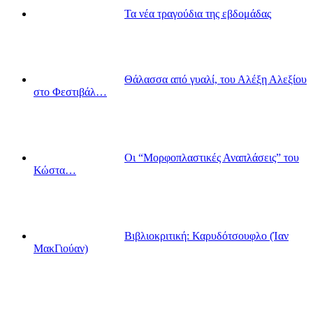
Τα νέα τραγούδια της εβδομάδας
Θάλασσα από γυαλί, του Αλέξη Αλεξίου
στο Φεστιβάλ…
Οι “Μορφοπλαστικές Αναπλάσεις” του
Κώστα…
Βιβλιοκριτική: Καρυδότσουφλο (Ίαν
ΜακΓιούαν)