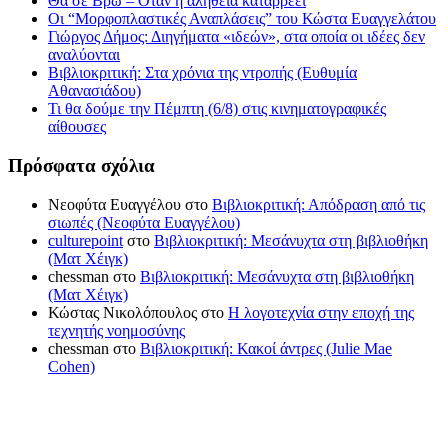
Θα σε Βρω – Όταν η αλήθεια καταρρέει
Οι “Μορφοπλαστικές Αναπλάσεις” του Κώστα Ευαγγελάτου
Γιώργος Δήμος: Διηγήματα «ιδεών», στα οποία οι ιδέες δεν
αναλύονται
Βιβλιοκριτική: Στα χρόνια της ντροπής (Ευθυμία
Αθανασιάδου)
Τι θα δούμε την Πέμπτη (6/8) στις κινηματογραφικές
αίθουσες
Πρόσφατα σχόλια
Νεοφύτα Ευαγγέλου
στο
Βιβλιοκριτική: Απόδραση από τις
σιωπές (Νεοφύτα Ευαγγέλου)
culturepoint
στο
Βιβλιοκριτική: Μεσάνυχτα στη βιβλιοθήκη
(Ματ Χέιγκ)
chessman
στο
Βιβλιοκριτική: Μεσάνυχτα στη βιβλιοθήκη
(Ματ Χέιγκ)
Κώστας Νικολόπουλος
στο
Η λογοτεχνία στην εποχή της
τεχνητής νοημοσύνης
chessman
στο
Βιβλιοκριτική: Κακοί άντρες (Julie Mae
Cohen)