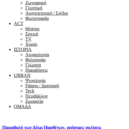
Ζωγραφική
Γλυπτική
Αρχιτεκτονική / Σχέδιο
Φωτογραφία
ACT
Θέατρο
Σινεμά
ΤV
Χορός
ΙΣΤΟΡΙΑ
Αρχαιολογία
Φιλοσοφία
Γλώσσα
Παραδόσεις
URBAN
Ψυχολογία
Fitness / Διατροφή
Tech
Περιβάλλον
Ζωοφιλία
ΟΜΑΔΑ
Παραβολή των Δέκα Παρθένων, χρήσιμες σκέψεις