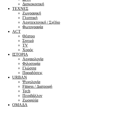
Δισκοκριτική
ΤΕΧΝΕΣ
Ζωγραφική
Γλυπτική
Αρχιτεκτονική / Σχέδιο
Φωτογραφία
ACT
Θέατρο
Σινεμά
ΤV
Χορός
ΙΣΤΟΡΙΑ
Αρχαιολογία
Φιλοσοφία
Γλώσσα
Παραδόσεις
URBAN
Ψυχολογία
Fitness / Διατροφή
Tech
Περιβάλλον
Ζωοφιλία
ΟΜΑΔΑ