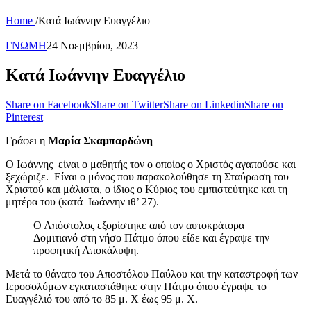
Home
/
Κατά Ιωάννην Ευαγγέλιο
ΓΝΩΜΗ
24 Νοεμβρίου, 2023
Κατά Ιωάννην Ευαγγέλιο
Share on Facebook
Share on Twitter
Share on Linkedin
Share on
Pinterest
Γράφει η
Μαρία Σκαμπαρδώνη
Ο Ιωάννης είναι ο μαθητής τον ο οποίος ο Χριστός αγαπούσε και
ξεχώριζε. Είναι ο μόνος που παρακολούθησε τη Σταύρωση του
Χριστού και μάλιστα, ο ίδιος ο Κύριος του εμπιστεύτηκε και τη
μητέρα του (κατά Ιωάννην ιθ’ 27).
Ο Απόστολος εξορίστηκε από τον αυτοκράτορα
Δομιτιανό στη νήσο Πάτμο όπου είδε και έγραψε την
προφητική Αποκάλυψη.
Μετά το θάνατο του Αποστόλου Παύλου και την καταστροφή των
Ιεροσολύμων εγκαταστάθηκε στην Πάτμο όπου έγραψε το
Ευαγγέλιό του από το 85 μ. Χ έως 95 μ. Χ.