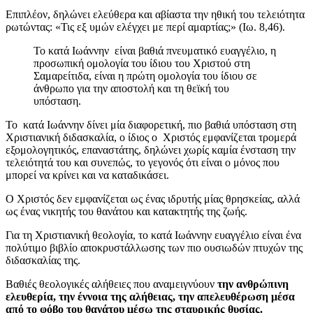
Επιπλέον, δηλώνει ελεύθερα και αβίαστα την ηθική του τελειότητα
ρωτώντας: «Τις εξ υμών ελέγχει με περί αμαρτίας;» (Ιω. 8,46).
Το κατά Ιωάννην είναι βαθιά πνευματικό ευαγγέλιο, η
προσωπική ομολογία του ίδιου του Χριστού στη
Σαμαρείτιδα, είναι η πρώτη ομολογία του ίδιου σε
άνθρωπο για την αποστολή και τη θεϊκή του
υπόσταση.
Το κατά Ιωάννην δίνει μία διαφορετική, πιο βαθιά υπόσταση στη
Χριστιανική διδασκαλία, ο ίδιος ο Χριστός εμφανίζεται τρομερά
εξομολογητικός, επαναστάτης, δηλώνει χωρίς καμία ένσταση την
τελειότητά του και συνεπώς, το γεγονός ότι είναι ο μόνος που
μπορεί να κρίνει και να καταδικάσει.
Ο Χριστός δεν εμφανίζεται ως ένας ιδρυτής μίας θρησκείας, αλλά
ως ένας νικητής του θανάτου και κατακτητής της ζωής.
Για τη Χριστιανική θεολογία, το κατά Ιωάννην ευαγγέλιο είναι ένα
πολύτιμο βιβλίο αποκρυστάλλωσης των πιο ουσιωδών πτυχών της
διδασκαλίας της.
Βαθιές θεολογικές αλήθειες που αναμειγνύουν
την ανθρώπινη
ελευθερία, την έννοια της αλήθειας, την απελευθέρωση μέσα
από το φόβο του θανάτου μέσω της σταυρικής θυσίας.