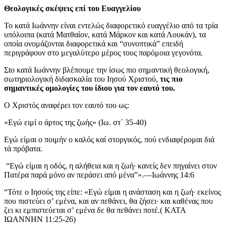
Θεολογικές σκέψεις επί του Ευαγγελίου
Το κατά Ιωάννην είναι εντελώς διαφορετικό ευαγγέλιο από τα τρία
υπόλοιπα (κατά Ματθαίον, κατά Μάρκον και κατά Λουκάν), τα
οποία ονομάζονται διαφορετικά και “συνοπτικά” επειδή
περιγράφουν στο μεγαλύτερο μέρος τους παρόμοια γεγονότα.
Σto κατά Ιωάννην βλέπουμε την ίσως πιο σημαντική θεολογική,
σωτηριολογική διδασκαλία του Ιησού Χριστού,
τις πιο
σημαντικές ομολογίες του ίδιου για τον εαυτό του.
Ο Χριστός αναφέρει τον εαυτό του ως:
«Εγώ ειμί ο άρτος της ζωής» (Ιω. στ΄ 35-40)
Εγώ είμαι ο ποιμήν ο καλός καί στοργικός, πού ενδιαφέρομαι διά
τά πρόβατα.
“Εγώ είμαι η οδός, η αλήθεια και η ζωή· κανείς δεν πηγαίνει στον
Πατέρα παρά μόνο αν περάσει από μένα”».—Ιωάννης 14:6
“Τότε ο Ιησούς της είπε: «Εγώ είμαι η ανάσταση και η ζωή· εκείνος
που πιστεύει σ’ εμένα, και αν πεθάνει, θα ζήσει· και καθένας που
ζει κι εμπιστεύεται σ’ εμένα δε θα πεθάνει ποτέ.( ΚΑΤΑ
ΙΩΑΝΝΗΝ 11:25-26)