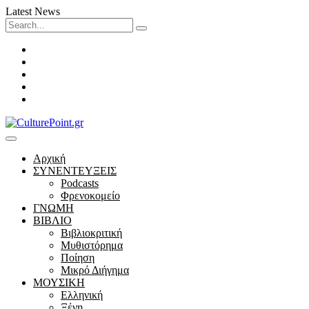
Latest News
Search
for:
Facebook
Twitter
Instagram
LinkedIn
Youtube
Αρχική
ΣΥΝΕΝΤΕΥΞΕΙΣ
Podcasts
Φρενοκομείο
ΓΝΩΜΗ
ΒΙΒΛΙΟ
Βιβλιοκριτική
Μυθιστόρημα
Ποίηση
Μικρό Διήγημα
ΜΟΥΣΙΚΗ
Ελληνική
Ξένη