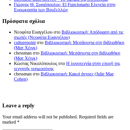
Γιώργος Θ. Συριόπουλος: El Funcionario Ελεγεία στην
Ευρωκρατία των Βρυξελλών
Πρόσφατα σχόλια
Νεοφύτα Ευαγγέλου
στο
Βιβλιοκριτική: Απόδραση από τις
σιωπές (Νεοφύτα Ευαγγέλου)
culturepoint
στο
Βιβλιοκριτική: Μεσάνυχτα στη βιβλιοθήκη
(Ματ Χέιγκ)
chessman
στο
Βιβλιοκριτική: Μεσάνυχτα στη βιβλιοθήκη
(Ματ Χέιγκ)
Κώστας Νικολόπουλος
στο
Η λογοτεχνία στην εποχή της
τεχνητής νοημοσύνης
chessman
στο
Βιβλιοκριτική: Κακοί άντρες (Julie Mae
Cohen)
Leave a reply
Your email address will not be published. Required fields are
marked *