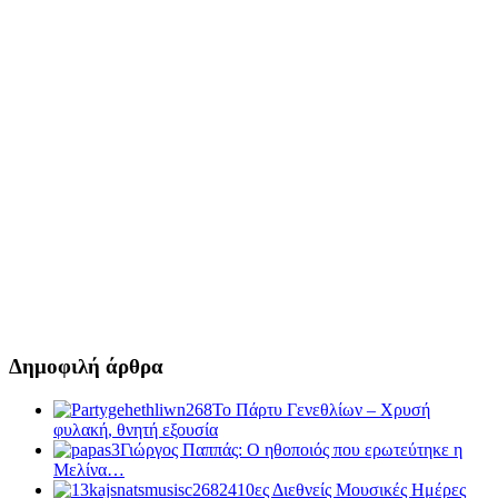
Δημοφιλή άρθρα
Το Πάρτυ Γενεθλίων – Χρυσή
φυλακή, θνητή εξουσία
Γιώργος Παππάς: Ο ηθοποιός που ερωτεύτηκε η
Μελίνα…
10ες Διεθνείς Μουσικές Ημέρες