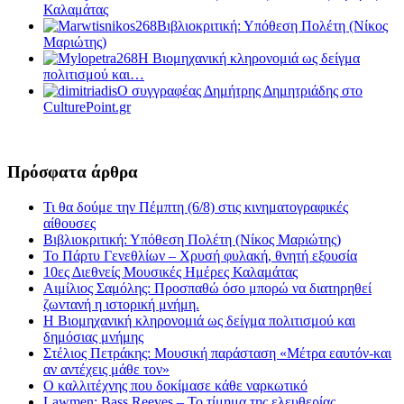
Καλαμάτας
Βιβλιοκριτική: Υπόθεση Πολέτη (Νίκος
Μαριώτης)
Η Βιομηχανική κληρονομιά ως δείγμα
πολιτισμού και…
Ο συγγραφέας Δημήτρης Δημητριάδης στο
CulturePoint.gr
Πρόσφατα άρθρα
Τι θα δούμε την Πέμπτη (6/8) στις κινηματογραφικές
αίθουσες
Βιβλιοκριτική: Υπόθεση Πολέτη (Νίκος Μαριώτης)
Το Πάρτυ Γενεθλίων – Χρυσή φυλακή, θνητή εξουσία
10ες Διεθνείς Μουσικές Ημέρες Καλαμάτας
Αιμίλιος Σαμόλης: Προσπαθώ όσο μπορώ να διατηρηθεί
ζωντανή η ιστορική μνήμη.
Η Βιομηχανική κληρονομιά ως δείγμα πολιτισμού και
δημόσιας μνήμης
Στέλιος Πετράκης: Μουσική παράσταση «Μέτρα εαυτόν-και
αν αντέχεις μάθε τον»
Ο καλλιτέχνης που δοκίμασε κάθε ναρκωτικό
Lawmen: Bass Reeves – Το τίμημα της ελευθερίας